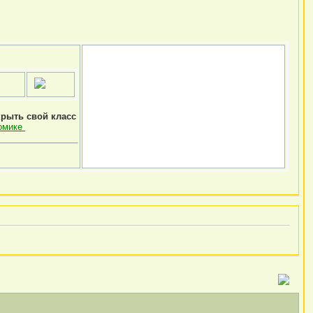
крыть свой класс
омике