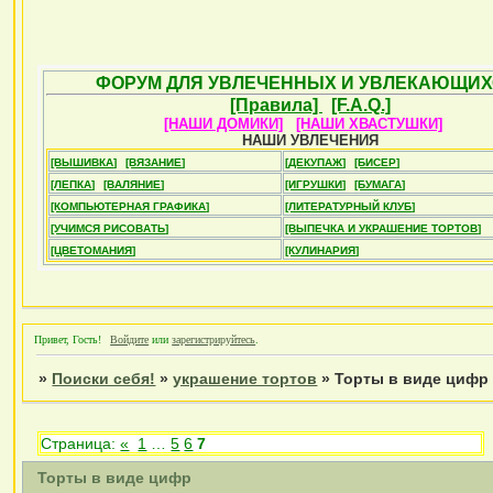
ФОРУМ ДЛЯ УВЛЕЧЕННЫХ И УВЛЕКАЮЩИХ
[Правила]
[F.A.Q.]
[НАШИ ДОМИКИ]
[НАШИ ХВАСТУШКИ]
НАШИ УВЛЕЧЕНИЯ
[ВЫШИВКА]
[ВЯЗАНИЕ]
[ДЕКУПАЖ]
[БИСЕР]
[ЛЕПКА]
[ВАЛЯНИЕ]
[ИГРУШКИ]
[БУМАГА]
[КОМПЬЮТЕРНАЯ ГРАФИКА]
[ЛИТЕРАТУРНЫЙ КЛУБ]
[УЧИМСЯ РИСОВАТЬ]
[ВЫПЕЧКА И УКРАШЕНИЕ ТОРТОВ]
[ЦВЕТОМАНИЯ]
[КУЛИНАРИЯ]
Привет, Гость!
Войдите
или
зарегистрируйтесь
.
»
Поиски себя!
»
украшение тортов
»
Торты в виде цифр
Страница:
«
1
…
5
6
7
Торты в виде цифр