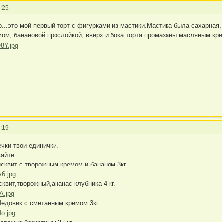
:25
о...это мой первый торт с фигурками из мастики.Мастика была сахарная
мом, банановой прослойкой, вверх и бока торта промазаны масляным кре
:19
ечки твои единички.
вайте:
сквит с творожным кремом и бананом 3кг.
сквит,творожный,ананас клубника 4 кг.
едовик с сметанным кремом 3кг.