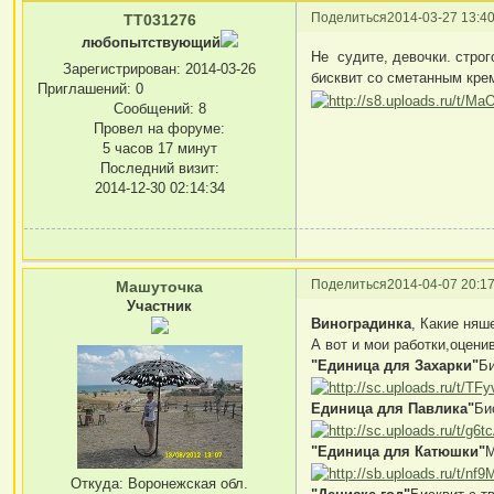
Поделиться
2014-03-27 13:40
TT031276
любопытствующий
Не судите, девочки. строг
Зарегистрирован
: 2014-03-26
бисквит со сметанным кре
Приглашений:
0
Сообщений:
8
Провел на форуме:
5 часов 17 минут
Последний визит:
2014-12-30 02:14:34
Поделиться
2014-04-07 20:17
Машуточка
Участник
Виноградинка
, Какие няш
А вот и мои работки,оцени
"Единица для Захарки"
Би
Единица для Павлика"
Би
"Единица для Катюшки"
М
Откуда:
Воронежская обл.