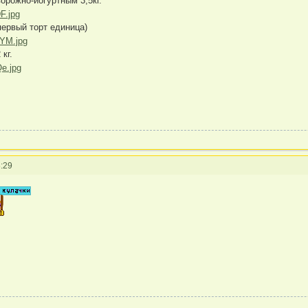
ворожно-йогуртным 3,5кг.
первый торт единица)
кг.
:29