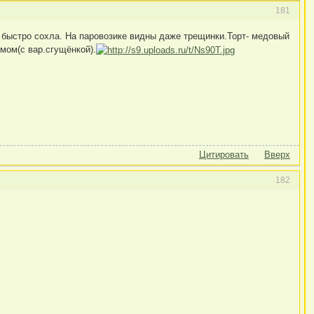
181
, быстро сохла. На паровозике видны даже трещинки.Торт- медовый
мом(с вар.сгущёнкой).
Цитировать
Вверх
182