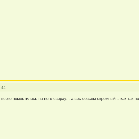
:44
всего поместилось на него сверху... а вес совсем скромный... как так 