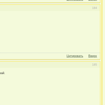
184
Цитировать
Вверх
185
зай.