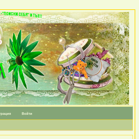
трация
Войти