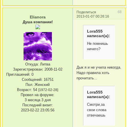
68
Поделиться
2013-01-07 00:26:16
Elianora
Душа компании!
Lora555
написал(а):
Не помнишь
ничего?
Откуда:
Литва
Дык я и не учила никогда.
Зарегистрирован
: 2008-11-02
Надо правила хоть
Приглашений:
0
прочитать...
Сообщений:
16751
Пол:
Женский
Возраст:
54
[1972-02-28]
Lora555
Провел на форуме:
написал(а):
3 месяца 3 дня
Смотри,за
Последний визит:
свои слова
2023-02-22 23:05:56
отвечаешь