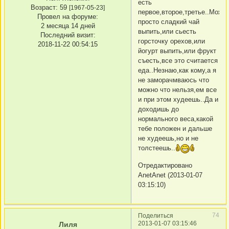
есть
Возраст:
59
[1967-05-23]
первое,второе,третье..Можн
Провел на форуме:
просто сладкий чай
2 месяца 14 дней
выпить,или сьесть
Последний визит:
горсточку орехов,или
2018-11-22 00:54:15
йогурт выпить,или фрукт
съесть,все это считается
еда..Незнаю,как кому,а я
не заморачмваюсь что
можно что нельзя,ем все
и при этом худеешь..Да и
доходишь до
нормального веса,какой
тебе положен и дальше
не худеешь,но и не
толстеешь..
Отредактировано
AnetAnet (2013-01-07
03:15:10)
74
Поделиться
2013-01-07 03:15:46
Лиля