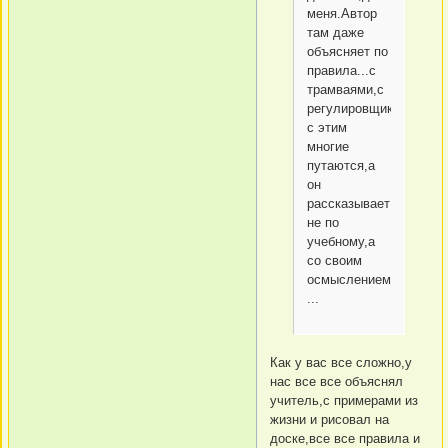
меня.Автор
там даже
объясняет по
правила...с
трамваями,с
регулировщиками...ви
с этим
многие
путаются,а
он
рассказывает
не по
учебному,а
со своим
осмыслением
...
Как у вас все сложно,у
нас все все объяснял
учитель,с примерами из
жизни и рисовал на
доске,все все правила и