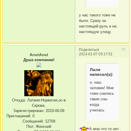
у нас такого тоже не
было. Сразу за
настоящий руль и на
настоящую улицу.
75
Поделиться
2013-01-07 03:17:51
AnetAnet
Душа компании!
Лиля
написал(а):
о, наш
человек! Мне
тоже снились
такие сны
Откуда:
Латвия-Норвегия,ос-в
когда
Скрова.
училась
Зарегистрирован
: 2010-06-09
Приглашений:
0
Сообщений:
12768
Пол:
Женский
А мне что то нет..