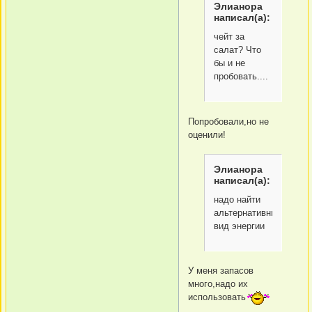
Элианора
написал(а):
чейт за
салат? Что
бы и не
пробовать....
Попробовали,но не
оценили!
Элианора
написал(а):
надо найти
альтернативный
вид энергии
У меня запасов
много,надо их
использовать