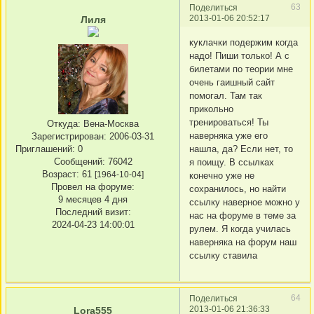
63
Поделиться
2013-01-06 20:52:17
Лиля
куклачки подержим когда
надо! Пиши только! А с
билетами по теории мне
очень гаишный сайт
помогал. Там так
прикольно
тренироваться! Ты
Откуда:
Вена-Москва
наверняка уже его
Зарегистрирован
: 2006-03-31
Приглашений:
0
нашла, да? Если нет, то
Сообщений:
76042
я поищу. В ссылках
Возраст:
61
[1964-10-04]
конечно уже не
Провел на форуме:
сохранилось, но найти
9 месяцев 4 дня
ссылку наверное можно у
Последний визит:
нас на форуме в теме за
2024-04-23 14:00:01
рулем. Я когда училась
наверняка на форум наш
ссылку ставила
64
Поделиться
2013-01-06 21:36:33
Lora555