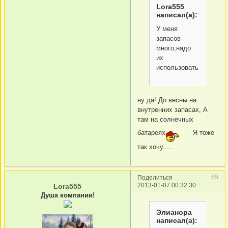
Lora555
написал(а):
У меня
запасов
много,надо
их
использовать
ну да! До весны на
внутренних запасах, А
там на солнечных
батареях
Я тоже
так хочу.....
69
Поделиться
2013-01-07 00:32:30
Lora555
Душа компании!
Элианора
написал(а):