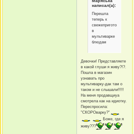
Маряська
написал(а):
Перешла
теперь к
свежеприготовленным
в
мультиварке
блюдам
Девочки! Представляете
в какой глуши я живу?!?.
Пошла в магазин
узнавать про
мультиварку-дак там о
таком и не слышали!!!!!
На меня продавщиуа
смотрела как на идиотку.
Переспросила:
"СКОРОварку?"
Боже, где я
живу???