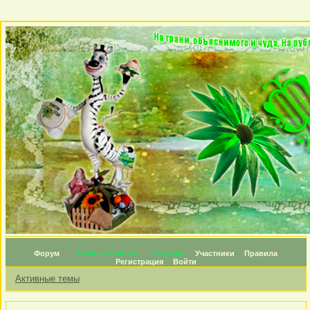
Форум
Личные топики
Награды
Участники
Правила
Регистрация
Войти
Активные темы