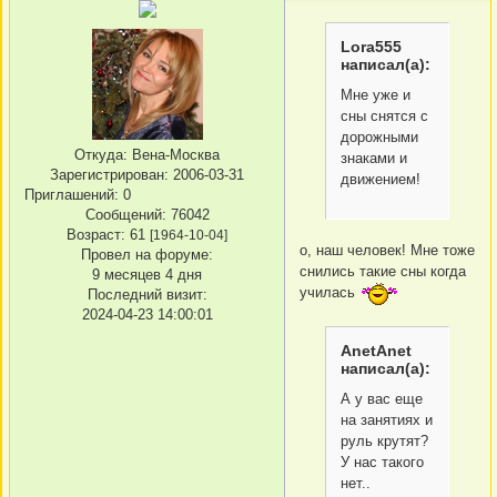
Lora555
написал(а):
Мне уже и
сны снятся с
дорожными
Откуда:
Вена-Москва
знаками и
Зарегистрирован
: 2006-03-31
движением!
Приглашений:
0
Сообщений:
76042
Возраст:
61
[1964-10-04]
о, наш человек! Мне тоже
Провел на форуме:
снились такие сны когда
9 месяцев 4 дня
училась
Последний визит:
2024-04-23 14:00:01
AnetAnet
написал(а):
А у вас еще
на занятиях и
руль крутят?
У нас такого
нет..