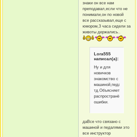
знаки он все нам
преподавал,если что не
понимали,он по новой
все рассказывал,еще с
юмором,3 часа сидели за
животы держались..
Lora555
написал(а):
Ну и для
новичков
знакомство с
машиной,педалями,и
тд.Объясняет
распространённые
ошибки.
даВсе что связано с
машиной и педалями это
все инструктор