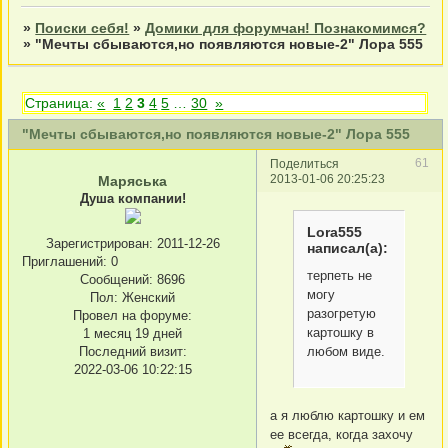
»
Поиски себя!
»
Домики для форумчан! Познакомимся?
»
"Мечты сбываются,но появляются новые-2" Лора 555
Страница:
«
1
2
3
4
5
…
30
»
"Мечты сбываются,но появляются новые-2" Лора 555
61
Поделиться
2013-01-06 20:25:23
Маряська
Душа компании!
Lora555
Зарегистрирован
: 2011-12-26
написал(а):
Приглашений:
0
терпеть не
Сообщений:
8696
могу
Пол:
Женский
разогретую
Провел на форуме:
картошку в
1 месяц 19 дней
Последний визит:
любом виде.
2022-03-06 10:22:15
а я люблю картошку и ем
ее всегда, когда захочу