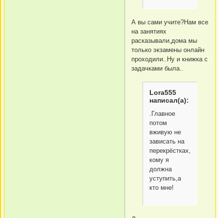
А вы сами учите?Нам все
на занятиях
расказывали,дома мы
только экзамены онлайн
проходили..Ну и книжка с
задачками была..
Lora555
написал(а):
.Главное
потом
вживую не
зависать на
перекрёстках,решая
кому я
должна
уступить,а
кто мне!