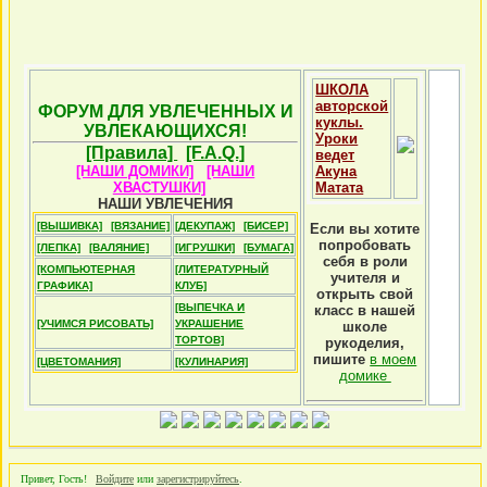
ШКОЛА
авторской
ФОРУМ ДЛЯ УВЛЕЧЕННЫХ И
куклы.
УВЛЕКАЮЩИХСЯ!
Уроки
[Правила]
[F.A.Q.]
ведет
[НАШИ ДОМИКИ]
[НАШИ
Акуна
ХВАСТУШКИ]
Матата
НАШИ УВЛЕЧЕНИЯ
[ВЫШИВКА]
[ВЯЗАНИЕ]
[ДЕКУПАЖ]
[БИСЕР]
Если вы хотите
попробовать
[ЛЕПКА]
[ВАЛЯНИЕ]
[ИГРУШКИ]
[БУМАГА]
себя в роли
[КОМПЬЮТЕРНАЯ
[ЛИТЕРАТУРНЫЙ
учителя и
ГРАФИКА]
КЛУБ]
открыть свой
[ВЫПЕЧКА И
класс в нашей
[УЧИМСЯ РИСОВАТЬ]
УКРАШЕНИЕ
школе
ТОРТОВ]
рукоделия,
пишите
в моем
[ЦВЕТОМАНИЯ]
[КУЛИНАРИЯ]
домике
Привет, Гость!
Войдите
или
зарегистрируйтесь
.