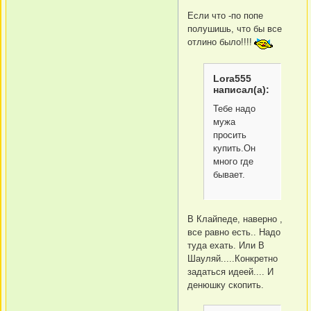
Если что -по попе
полушишь, что бы все
отлино было!!!!
Lora555
написал(а):
Тебе надо
мужа
просить
купить.Он
много где
бывает.
В Клайпеде, наверно ,
все равно есть.. Надо
туда ехать. Или В
Шауляй.....Конкретно
задаться идеей.... И
денюшку скопить.