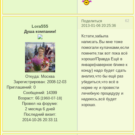
62
Поделиться
2013-01-06 20:25:36
Lora555
Душа компании!
Кстати,забыла
написать.Вы мне тоже
помогали кулачками,если
помните,так вот пока всё
хорошо!Правда Ещё в
январе(наверное ближе к
концу) надо будет сдать
анализ,что бы ещё раз
Откуда:
Москва
Зарегистрирован
: 2008-12-03
убедиться,что всё в
Приглашений:
0
норме ну и провести
Сообщений:
14399
лечебную процедуру и
Возраст:
66
[1960-07-18]
надеюсь,всё будет
Провел на форуме:
хорошо.
2 месяца 6 дней
Последний визит:
2014-10-26 20:33:11