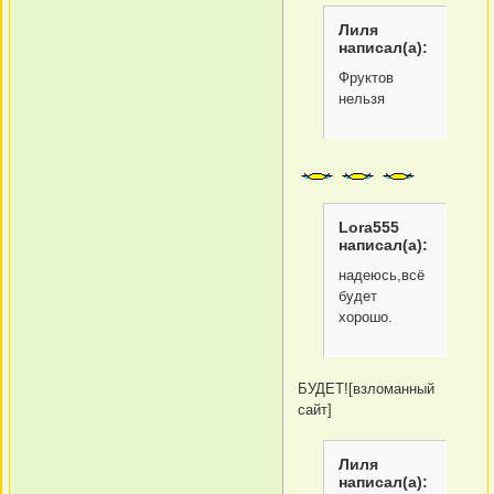
Лиля
написал(а):
Фруктов
нельзя
Lora555
написал(а):
надеюсь,всё
будет
хорошо.
БУДЕТ![взломанный
сайт]
Лиля
написал(а):