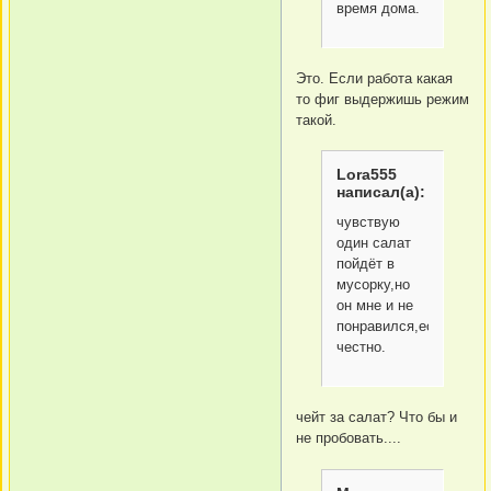
время дома.
Это. Если работа какая
то фиг выдержишь режим
такой.
Lora555
написал(а):
чувствую
один салат
пойдёт в
мусорку,но
он мне и не
понравился,если
честно.
чейт за салат? Что бы и
не пробовать....