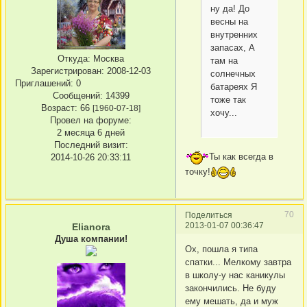
ну да! До
весны на
внутренних
запасах, А
Откуда:
Москва
там на
Зарегистрирован
: 2008-12-03
солнечных
Приглашений:
0
батареях Я
Сообщений:
14399
тоже так
Возраст:
66
[1960-07-18]
хочу...
Провел на форуме:
2 месяца 6 дней
Последний визит:
2014-10-26 20:33:11
Ты как всегда в
точку!
70
Поделиться
2013-01-07 00:36:47
Elianora
Душа компании!
Ох, пошла я типа
спатки... Мелкому завтра
в школу-у нас каникулы
закончились. Не буду
ему мешать, да и муж