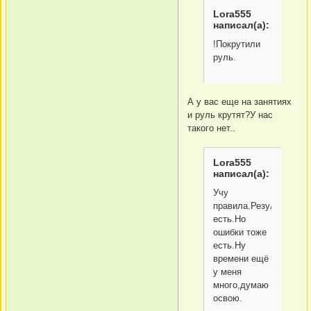
Lora555
написал(а):
!Покрутили
руль.
А у вас еще на занятиях
и руль крутят?У нас
такого нет..
Lora555
написал(а):
Учу
правила.Результаты
есть.Но
ошибки тоже
есть.Ну
времени ещё
у меня
много,думаю
освою.