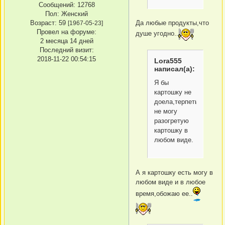
Сообщений:
12768
Пол:
Женский
Да любые продукты,что
Возраст:
59
[1967-05-23]
Провел на форуме:
душе угодно..
2 месяца 14 дней
Последний визит:
2018-11-22 00:54:15
Lora555
написал(а):
Я бы
картошку не
доела,терпеть
не могу
разогретую
картошку в
любом виде.
А я картошку есть могу в
любом виде и в любое
время,обожаю ее..