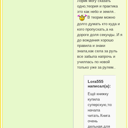
Лорик могу сказать
одно,теория и практика
это как небо и земля..
В теории можно
долго думать кто куда и
кого пропускать,а на
дороге доля секунды..И я
до вождения хорошо
правила и знаки
знала,как села за руль
все забыла напрочь и
училпась по новой
только уже за рулем..
Lora555
написал(а):
Ещё книжку
купила
суперскую,тоже
начала
читать.Книга
очень
дельная,для