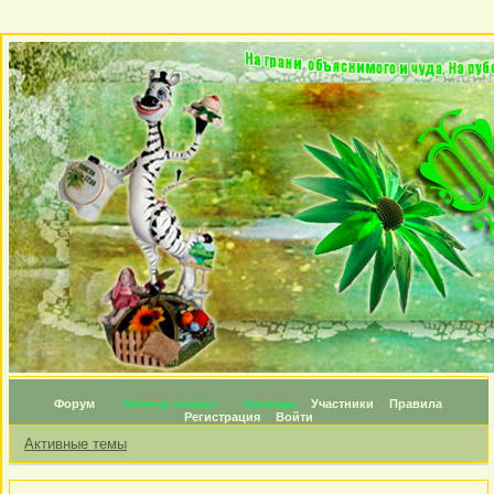
Форум
Личные топики
Награды
Участники
Правила
Регистрация
Войти
Активные темы