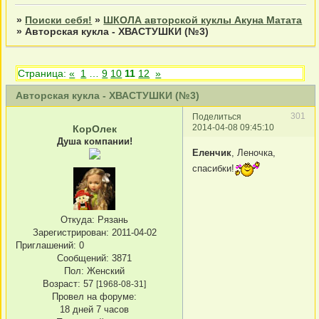
»
Поиски себя!
»
ШКОЛА авторской куклы Акуна Матата
»
Авторская кукла - ХВАСТУШКИ (№3)
Страница:
«
1
…
9
10
11
12
»
Авторская кукла - ХВАСТУШКИ (№3)
301
Поделиться
2014-04-08 09:45:10
КорОлек
Душа компании!
Еленчик
, Леночка,
спасибки!
Откуда:
Рязань
Зарегистрирован
: 2011-04-02
Приглашений:
0
Сообщений:
3871
Пол:
Женский
Возраст:
57
[1968-08-31]
Провел на форуме:
18 дней 7 часов