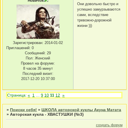
Новичок
Они довольно быстро и
успешно замурзываются
сами, вследствие
тревожно-дорожной
жизни )))
Зарегистрирован
: 2014-01-02
Приглашений:
0
Сообщений:
29
Пол:
Женский
Провел на форуме:
8 часов 35 минут
Последний визит:
2017-12-20 10:37:00
Страница:
«
1
…
9
10
11
12
»
»
Поиски себя!
»
ШКОЛА авторской куклы Акуна Матата
»
Авторская кукла - ХВАСТУШКИ (№3)
создать форум