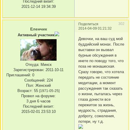
Последний визит:
2021-12-14 19:34:39
302
Поделиться
2014-04-09 01:21:32
Еленчик
Активный участник
Девочки, на ваш суд мой
буддийский монах. После
выставки он вызвал
бурные обсуждения в
инете по поводу того, что
Откуда:
Минск
поза не монашеская.
Зарегистрирован
: 2011-10-11
Сразу говорю, что хотела
Приглашений:
0
передать не состояние
Сообщений:
224
медитации, а момент
Пол:
Женский
рассуждения так сказать
Возраст:
55
[1971-05-25]
о жизни, пыталась через
Провел на форуме:
глаза донести все
3 дня 6 часов
пережитое за жизнь,
Последний визит:
мудрость, страдания,
2015-02-01 23:53:10
доброту, сожеления,
потери, ну т.д.