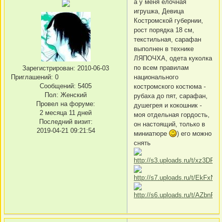
а у меня елочная
игрушка, Девица
Костромской губернии,
рост порядка 18 см,
текстильная, сарафан
выполнен в технике
ЛЯПОЧХА, одета куколка
по всем правилам
Зарегистрирован
: 2010-06-03
Приглашений:
0
национального
Сообщений:
5405
костромского костюма -
Пол:
Женский
рубаха до пят, сарафан,
Провел на форуме:
душегрея и кокошник -
2 месяца 11 дней
моя отдельная гордость,
Последний визит:
он настоящий, только в
2019-04-21 09:21:54
миниатюре
) его можно
снять