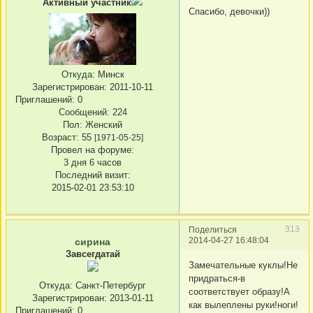
Активный участник
Спасибо, девочки))
Откуда:
Минск
Зарегистрирован
: 2011-10-11
Приглашений:
0
Сообщений:
224
Пол:
Женский
Возраст:
55
[1971-05-25]
Провел на форуме:
3 дня 6 часов
Последний визит:
2015-02-01 23:53:10
313
Поделиться
2014-04-27 16:48:04
сирина
Завсегдатай
Замечательные куклы!Не
придраться-в
Откуда:
Санкт-Петербург
соответствует образу!А
Зарегистрирован
: 2013-01-11
как вылеплены руки!ноги!
Приглашений:
0