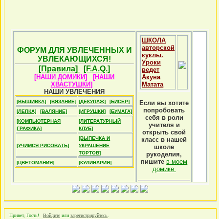
ШКОЛА
авторской
ФОРУМ ДЛЯ УВЛЕЧЕННЫХ И
куклы.
УВЛЕКАЮЩИХСЯ!
Уроки
[Правила]
[F.A.Q.]
ведет
[НАШИ ДОМИКИ]
[НАШИ
Акуна
ХВАСТУШКИ]
Матата
НАШИ УВЛЕЧЕНИЯ
[ВЫШИВКА]
[ВЯЗАНИЕ]
[ДЕКУПАЖ]
[БИСЕР]
Если вы хотите
попробовать
[ЛЕПКА]
[ВАЛЯНИЕ]
[ИГРУШКИ]
[БУМАГА]
себя в роли
[КОМПЬЮТЕРНАЯ
[ЛИТЕРАТУРНЫЙ
учителя и
ГРАФИКА]
КЛУБ]
открыть свой
[ВЫПЕЧКА И
класс в нашей
[УЧИМСЯ РИСОВАТЬ]
УКРАШЕНИЕ
школе
ТОРТОВ]
рукоделия,
пишите
в моем
[ЦВЕТОМАНИЯ]
[КУЛИНАРИЯ]
домике
Привет, Гость!
Войдите
или
зарегистрируйтесь
.