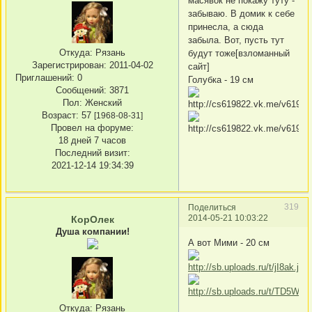
масявок не покажу туту -
забываю. В домик к себе
принесла, а сюда
забыла. Вот, пусть тут
Откуда:
Рязань
будут тоже[взломанный
Зарегистрирован
: 2011-04-02
сайт]
Приглашений:
0
Голубка - 19 см
Сообщений:
3871
Пол:
Женский
Возраст:
57
[1968-08-31]
Провел на форуме:
18 дней 7 часов
Последний визит:
2021-12-14 19:34:39
319
Поделиться
2014-05-21 10:03:22
КорОлек
Душа компании!
А вот Мими - 20 см
Откуда:
Рязань