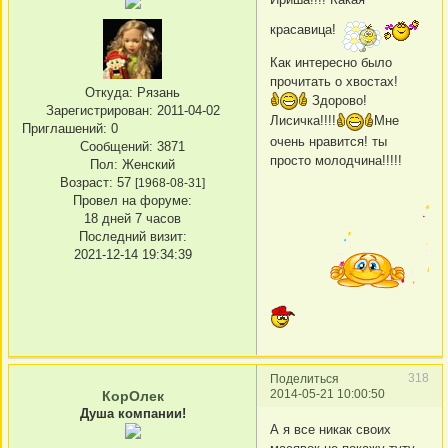
красавица!
Как интересно было
прочитать о хвостах!
Откуда:
Рязань
Здорово!
Зарегистрирован
: 2011-04-02
Лисичка!!!!
Мне
Приглашений:
0
очень нравится! ты
Сообщений:
3871
просто молодчина!!!!!
Пол:
Женский
Возраст:
57
[1968-08-31]
Провел на форуме:
18 дней 7 часов
Последний визит:
2021-12-14 19:34:39
318
Поделиться
2014-05-21 10:00:50
КорОлек
Душа компании!
А я все никак своих