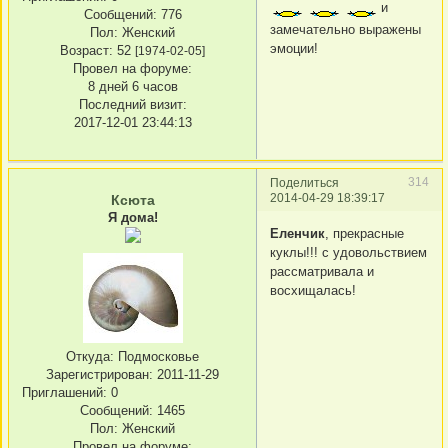
и
Сообщений:
776
замечательно выражены
Пол:
Женский
эмоции!
Возраст:
52
[1974-02-05]
Провел на форуме:
8 дней 6 часов
Последний визит:
2017-12-01 23:44:13
314
Поделиться
2014-04-29 18:39:17
Ксюта
Я дома!
Еленчик
, прекрасные
куклы!!! с удовольствием
рассматривала и
восхищалась!
Откуда:
Подмосковье
Зарегистрирован
: 2011-11-29
Приглашений:
0
Сообщений:
1465
Пол:
Женский
Провел на форуме: