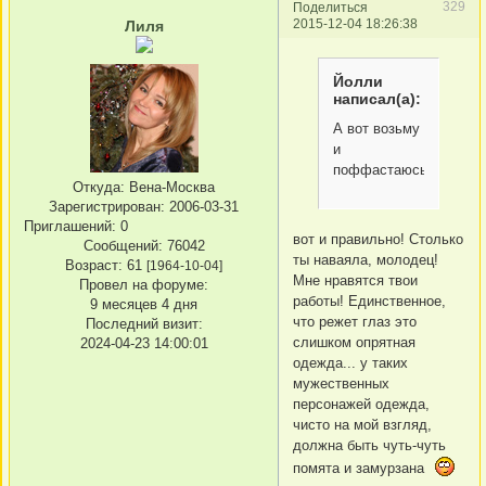
329
Поделиться
2015-12-04 18:26:38
Лиля
Йолли
написал(а):
А вот возьму
и
поффастаюсь
Откуда:
Вена-Москва
Зарегистрирован
: 2006-03-31
Приглашений:
0
вот и правильно! Столько
Сообщений:
76042
ты наваяла, молодец!
Возраст:
61
[1964-10-04]
Мне нравятся твои
Провел на форуме:
работы! Единственное,
9 месяцев 4 дня
что режет глаз это
Последний визит:
слишком опрятная
2024-04-23 14:00:01
одежда... у таких
мужественных
персонажей одежда,
чисто на мой взгляд,
должна быть чуть-чуть
помята и замурзана