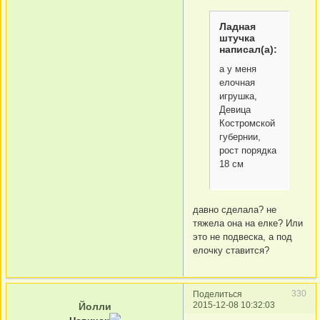
Ладная
штучка
написал(а):
а у меня
елочная
игрушка,
Девица
Костромской
губернии,
рост порядка
18 см
давно сделала? не
тяжела она на елке? Или
это не подвеска, а под
елочку ставится?
330
Поделиться
2015-12-08 10:32:03
Йолли