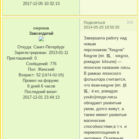
2017-12-05 10:32:13
316
Поделиться
2014-05-20 18:50:35
сирина
Завсегдатай
Завершила работу над
новым
Откуда:
Санкт-Петербург
персонажем."Кицуне"
Зарегистрирован
: 2013-01-11
Кицуне (яп. 狐, : кицунэ,
Приглашений:
0
ромадзи: kitsune) —
Сообщений:
776
японское название лисы.
Пол:
Женский
В рамках японского
Возраст:
52
[1974-02-05]
фольклора считается,
Провел на форуме:
что ёкаи-кицуне (яп. 妖
8 дней 6 часов
狐,: ё:ко, ромадзи:
Последний визит:
youko)люди-лисы
2017-12-01 23:44:13
обладают развитым
умом, долго живут, а
также имеют развитые
магические
способностями,в т.ч. и
перевоплощения в
человека. Основным