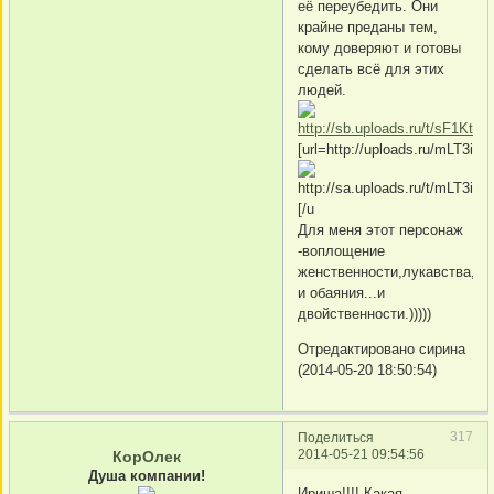
её переубедить. Они
крайне преданы тем,
кому доверяют и готовы
сделать всё для этих
людей.
[url=http://uploads.ru/mLT3i.jp
[/u
Для меня этот персонаж
-воплощение
женственности,лукавства,му
и обаяния...и
двойственности.)))))
Отредактировано сирина
(2014-05-20 18:50:54)
317
Поделиться
2014-05-21 09:54:56
КорОлек
Душа компании!
Ириша!!!! Какая