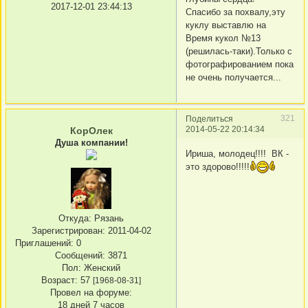
2017-12-01 23:44:13
Спасибо за похвалу,эту
куклу выставлю на
Время кукол №13
(решилась-таки).Только с
фотографированием пока
не очень получается...
321
Поделиться
2014-05-22 20:14:34
КорОлек
Душа компании!
Ириша, молодец!!!! ВК -
это здорово!!!!!
Откуда:
Рязань
Зарегистрирован
: 2011-04-02
Приглашений:
0
Сообщений:
3871
Пол:
Женский
Возраст:
57
[1968-08-31]
Провел на форуме:
18 дней 7 часов