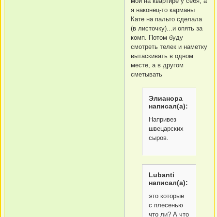
мой на квартире у себя, а
я наконец-то карманы
Кате на пальто сделала
(в листочку)...и опять за
комп. Потом буду
смотреть телек и наметку
вытаскивать в одном
месте, а в другом
сметывать
Элианора
написал(а):
Напривез
швецарских
сыров.
Lubanti
написал(а):
это которые
с плесенью
что ли? А что