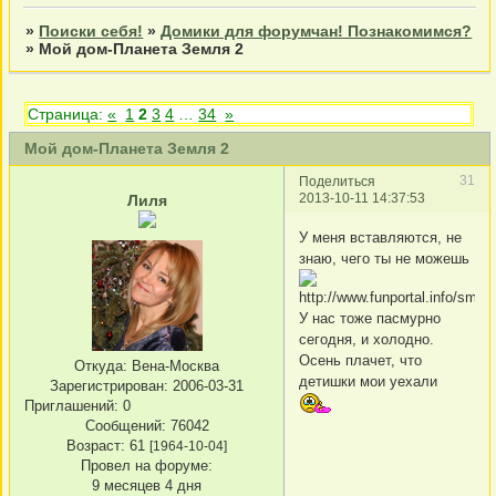
»
Поиски себя!
»
Домики для форумчан! Познакомимся?
»
Мой дом-Планета Земля 2
Страница:
«
1
2
3
4
…
34
»
Мой дом-Планета Земля 2
31
Поделиться
2013-10-11 14:37:53
Лиля
У меня вставляются, не
знаю, чего ты не можешь
У нас тоже пасмурно
сегодня, и холодно.
Осень плачет, что
Откуда:
Вена-Москва
детишки мои уехали
Зарегистрирован
: 2006-03-31
Приглашений:
0
Сообщений:
76042
Возраст:
61
[1964-10-04]
Провел на форуме:
9 месяцев 4 дня