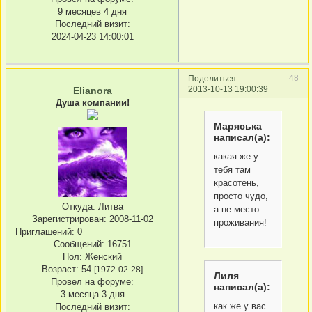
9 месяцев 4 дня
Последний визит:
2024-04-23 14:00:01
48
Поделиться
2013-10-13 19:00:39
Elianora
Душа компании!
Маряська
написал(а):
какая же у
тебя там
красотень,
просто чудо,
Откуда:
Литва
а не место
Зарегистрирован
: 2008-11-02
проживания!
Приглашений:
0
Сообщений:
16751
Пол:
Женский
Возраст:
54
[1972-02-28]
Лиля
Провел на форуме:
написал(а):
3 месяца 3 дня
как же у вас
Последний визит: