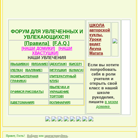
ШКОЛА
авторской
ФОРУМ ДЛЯ УВЛЕЧЕННЫХ И
куклы.
УВЛЕКАЮЩИХСЯ!
Уроки
[Правила]
[F.A.Q.]
ведет
[НАШИ ДОМИКИ]
[НАШИ
Акуна
ХВАСТУШКИ]
Матата
НАШИ УВЛЕЧЕНИЯ
[ВЫШИВКА]
[ВЯЗАНИЕ]
[ДЕКУПАЖ]
[БИСЕР]
Если вы хотите
попробовать
[ЛЕПКА]
[ВАЛЯНИЕ]
[ИГРУШКИ]
[БУМАГА]
себя в роли
[КОМПЬЮТЕРНАЯ
[ЛИТЕРАТУРНЫЙ
учителя и
ГРАФИКА]
КЛУБ]
открыть свой
[ВЫПЕЧКА И
класс в нашей
[УЧИМСЯ РИСОВАТЬ]
УКРАШЕНИЕ
школе
ТОРТОВ]
рукоделия,
пишите
в моем
[ЦВЕТОМАНИЯ]
[КУЛИНАРИЯ]
домике
Привет, Гость!
Войдите
или
зарегистрируйтесь
.