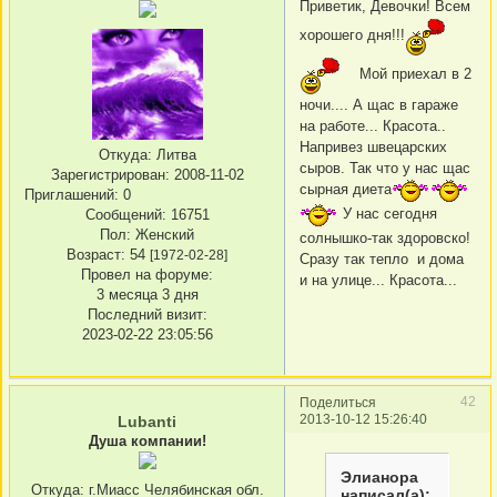
Приветик, Девочки! Всем
хорошего дня!!!
Мой приехал в 2
ночи.... А щас в гараже
на работе... Красота..
Напривез швецарских
Откуда:
Литва
сыров. Так что у нас щас
Зарегистрирован
: 2008-11-02
сырная диета
Приглашений:
0
У нас сегодня
Сообщений:
16751
Пол:
Женский
солнышко-так здоровско!
Возраст:
54
[1972-02-28]
Сразу так тепло и дома
Провел на форуме:
и на улице... Красота...
3 месяца 3 дня
Последний визит:
2023-02-22 23:05:56
42
Поделиться
2013-10-12 15:26:40
Lubanti
Душа компании!
Элианора
Откуда:
г.Миасс Челябинская обл.
написал(а):