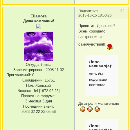
54
Поделиться
2013-10-15 18:50:26
Elianora
Душа компании!
Приветик, Девочки!!!
Всем хорошего
настреония и
самочувствия!!!
Лиля
Откуда:
Литва
написал(а):
Зарегистрирован
: 2008-11-02
хоть бы
Приглашений:
0
подольше
Сообщений:
16751
постояла
Пол:
Женский
Возраст:
54
[1972-02-28]
Провел на форуме:
3 месяца 3 дня
До апреля желательно
Последний визит:
2023-02-22 23:05:56
Лиля
написал(а):