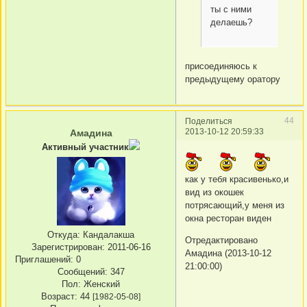
ты с ними
делаешь?
присоединяюсь к
предыдущему оратору
44
Поделиться
2013-10-12 20:59:33
Амадина
Активный участник
как у тебя красивенько,и
вид из окошек
потрясающий,у меня из
окна ресторан виден
Откуда:
Кандалакша
Отредактировано
Зарегистрирован
: 2011-06-16
Амадина (2013-10-12
Приглашений:
0
21:00:00)
Сообщений:
347
Пол:
Женский
Возраст:
44
[1982-05-08]