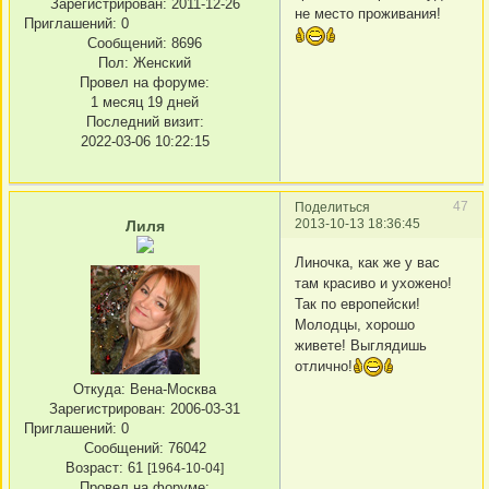
Зарегистрирован
: 2011-12-26
не место проживания!
Приглашений:
0
Сообщений:
8696
Пол:
Женский
Провел на форуме:
1 месяц 19 дней
Последний визит:
2022-03-06 10:22:15
47
Поделиться
2013-10-13 18:36:45
Лиля
Линочка, как же у вас
там красиво и ухожено!
Так по европейски!
Молодцы, хорошо
живете! Выглядишь
отлично!
Откуда:
Вена-Москва
Зарегистрирован
: 2006-03-31
Приглашений:
0
Сообщений:
76042
Возраст:
61
[1964-10-04]
Провел на форуме: