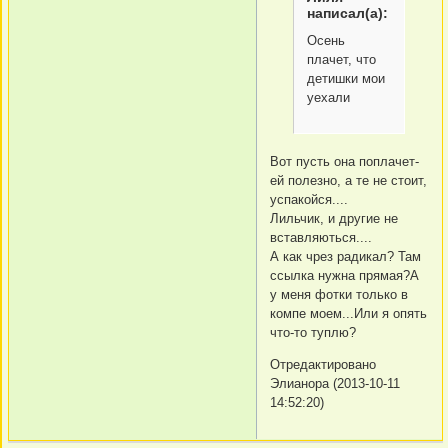
написал(а):
Осень
плачет, что
детишки мои
уехали
Вот пусть она поплачет-
ей полезно, а те не стоит,
успакойся....
Лильчик, и другие не
вставляються....
А как чрез радикал? Там
ссылка нужна прямая?А
у меня фотки только в
компе моем...Или я опять
что-то туплю?
Отредактировано
Элианора (2013-10-11
14:52:20)