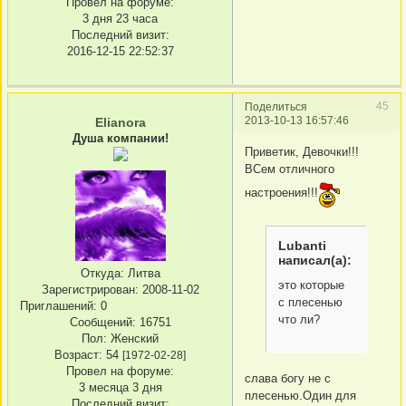
Провел на форуме:
3 дня 23 часа
Последний визит:
2016-12-15 22:52:37
45
Поделиться
2013-10-13 16:57:46
Elianora
Душа компании!
Приветик, Девочки!!!
ВСем отличного
настроения!!!
Lubanti
написал(а):
Откуда:
Литва
это которые
Зарегистрирован
: 2008-11-02
с плесенью
Приглашений:
0
что ли?
Сообщений:
16751
Пол:
Женский
Возраст:
54
[1972-02-28]
Провел на форуме:
слава богу не с
3 месяца 3 дня
плесенью.Один для
Последний визит: