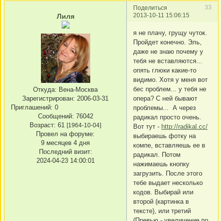
33
Поделиться
2013-10-11 15:06:15
Лиля
я не плачу, грущу чуток.
Пройдет конечно. Эль,
даже не знаю почему у
тебя не вставляются...
опять глюки какие-то
видимо. Хотя у меня вот
бес проблем... у тебя не
Откуда:
Вена-Москва
опера? С ней бывают
Зарегистрирован
: 2006-03-31
Приглашений:
0
проблемы... А через
Сообщений:
76042
радикал просто очень.
Возраст:
61
[1964-10-04]
Вот тут -
http://radikal.cc/
Провел на форуме:
выбираешь фотку на
9 месяцев 4 дня
компе, вставляешь ее в
Последний визит:
радикал. Потом
2024-04-23 14:00:01
нажимаешь кнопку
загрузить. После этого
тебе выдает несколько
кодов. Выбирай или
второй (картинка в
тексте), или третий
(Превью - увеличение по