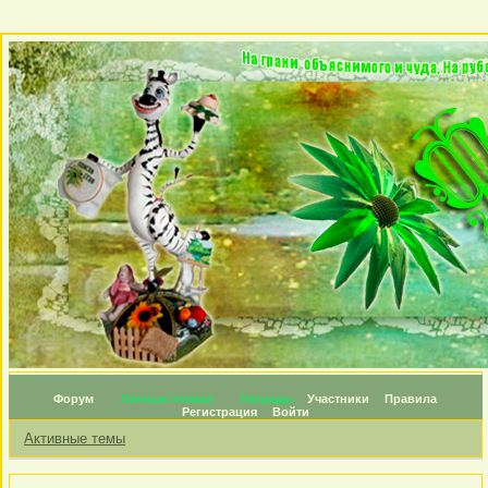
Форум
Личные топики
Награды
Участники
Правила
Регистрация
Войти
Активные темы