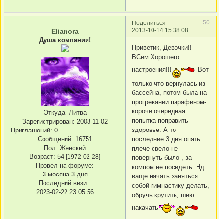
50
Поделиться
2013-10-14 15:38:08
Elianora
Душа компании!
Приветик, Девочки!!
ВСем Хорошего
настроения!!!
Вот
только что вернулась из
бассейна, потом была на
прогревании парафином-
короче очередная
Откуда:
Литва
попытка поправить
Зарегистрирован
: 2008-11-02
здоровье. А то
Приглашений:
0
последние 3 дня опять
Сообщений:
16751
Пол:
Женский
плече свело-не
Возраст:
54
[1972-02-28]
повернуть было , за
Провел на форуме:
компом не посидеть. Нд
3 месяца 3 дня
ваще начать заняться
Последний визит:
собой-гимнастику делать,
2023-02-22 23:05:56
обручь крутить, шею
накачать