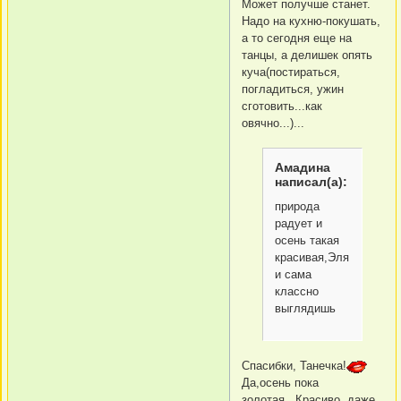
Может получше станет.
Надо на кухню-покушать,
а то сегодня еще на
танцы, а делишек опять
куча(постираться,
погладиться, ужин
сготовить...как
овячно...)...
Амадина
написал(а):
природа
радует и
осень такая
красивая,Эля
и сама
классно
выглядишь
Спасибки, Танечка!
Да,осень пока
золотая...Красиво, даже