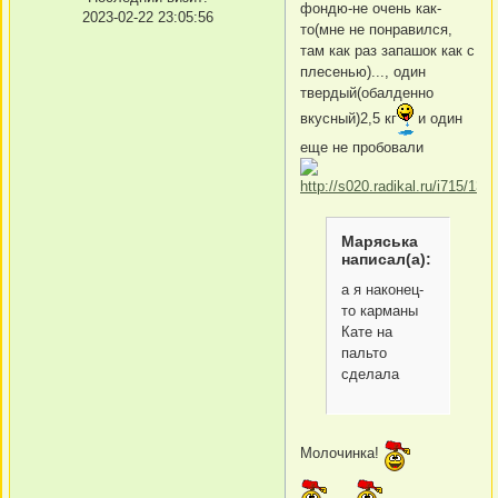
фондю-не очень как-
2023-02-22 23:05:56
то(мне не понравился,
там как раз запашок как с
плесенью)..., один
твердый(обалденно
вкусный)2,5 кг
и один
еще не пробовали
Маряська
написал(а):
а я наконец-
то карманы
Кате на
пальто
сделала
Молочинка!