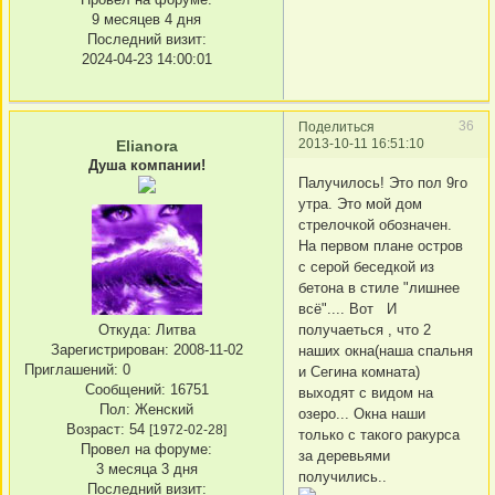
9 месяцев 4 дня
Последний визит:
2024-04-23 14:00:01
36
Поделиться
2013-10-11 16:51:10
Elianora
Душа компании!
Палучилось! Это пол 9го
утра. Это мой дом
стрелочкой обозначен.
На первом плане остров
с серой беседкой из
бетона в стиле "лишнее
всё".... Вот И
получаеться , что 2
Откуда:
Литва
Зарегистрирован
: 2008-11-02
наших окна(наша спальня
Приглашений:
0
и Сегина комната)
Сообщений:
16751
выходят с видом на
Пол:
Женский
озеро... Окна наши
Возраст:
54
[1972-02-28]
только с такого ракурса
Провел на форуме:
за деревьями
3 месяца 3 дня
получились..
Последний визит: