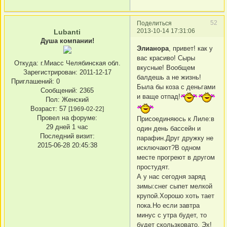
52
Поделиться
2013-10-14 17:31:06
Lubanti
Душа компании!
Элианора
, привет! как у
вас красиво! Сыры
Откуда:
г.Миасс Челябинская обл.
вкусные! Вообщем
Зарегистрирован
: 2011-12-17
балдешь а не жизнь!
Приглашений:
0
Была бы коза с деньгами
Сообщений:
2365
и ваще отпад!
Пол:
Женский
Возраст:
57
[1969-02-22]
Провел на форуме:
Присоединяюсь к Лиле:в
29 дней 1 час
один день бассейн и
Последний визит:
парафин.Друг дружку не
2015-06-28 20:45:38
исключают?В одном
месте прогреют в другом
простудят.
А у нас сегодня заряд
зимы:снег сыпет мелкой
крупой.Хорошо хоть тает
пока.Но если завтра
минус с утра будет, то
будет скользковато. Эх!