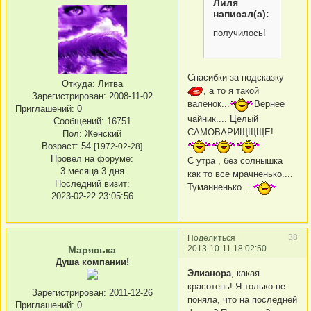
Лиля
написал(а):
получилось!
Спасибки за подсказку
Откуда:
Литва
, а то я такой
Зарегистрирован
: 2008-11-02
валенок...
Вернее
Приглашений:
0
чайник.... Целый
Сообщений:
16751
САМОВАРИЩЩЩЕ!
Пол:
Женский
Возраст:
54
[1972-02-28]
Провел на форуме:
С утра , без солнышка
3 месяца 3 дня
как то все мрачненько....
Последний визит:
Туманненько....
2023-02-22 23:05:56
38
Поделиться
2013-10-11 18:02:50
Маряська
Душа компании!
Элианора
, какая
красотень! Я только не
Зарегистрирован
: 2011-12-26
поняла, что на последней
Приглашений:
0