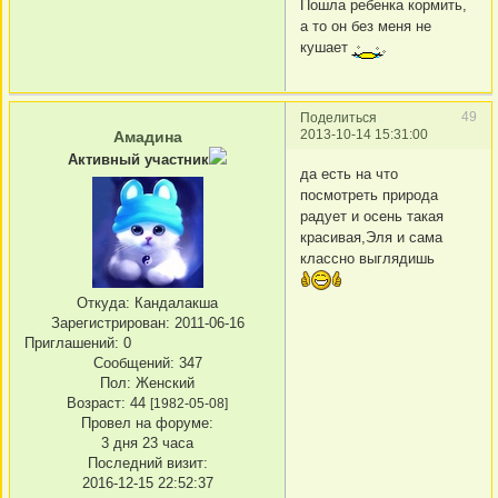
Пошла ребенка кормить,
а то он без меня не
кушает
49
Поделиться
2013-10-14 15:31:00
Амадина
Активный участник
да есть на что
посмотреть природа
радует и осень такая
красивая,Эля и сама
классно выглядишь
Откуда:
Кандалакша
Зарегистрирован
: 2011-06-16
Приглашений:
0
Сообщений:
347
Пол:
Женский
Возраст:
44
[1982-05-08]
Провел на форуме:
3 дня 23 часа
Последний визит:
2016-12-15 22:52:37