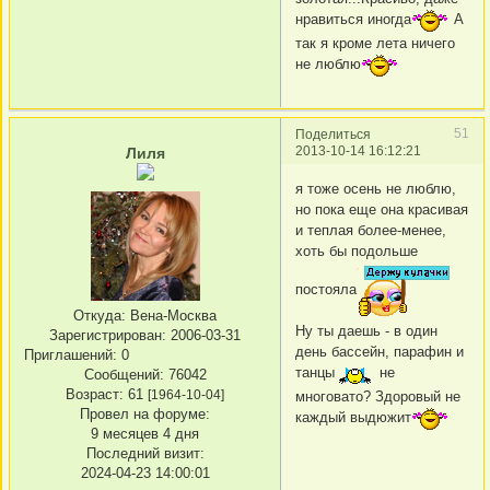
нравиться иногда
А
так я кроме лета ничего
не люблю
51
Поделиться
2013-10-14 16:12:21
Лиля
я тоже осень не люблю,
но пока еще она красивая
и теплая более-менее,
хоть бы подольше
постояла
Откуда:
Вена-Москва
Ну ты даешь - в один
Зарегистрирован
: 2006-03-31
день бассейн, парафин и
Приглашений:
0
танцы
не
Сообщений:
76042
Возраст:
61
[1964-10-04]
многовато? Здоровый не
Провел на форуме:
каждый выдюжит
9 месяцев 4 дня
Последний визит:
2024-04-23 14:00:01