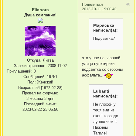
40
Поделиться
2013-10-11 19:00:40
Elianora
Душа компании!
Маряська
написал(а):
Подсветка?
это у нас на главной
Откуда:
Литва
улице пунктирики,
Зарегистрирован
: 2008-11-02
подсветка со стороны
Приглашений:
0
асфальта...
Сообщений:
16751
Пол:
Женский
Возраст:
54
[1972-02-28]
Lubanti
Провел на форуме:
написал(а):
3 месяца 3 дня
Последний визит:
Не плохой у
2023-02-22 23:05:56
тебя вид из
окон! гораздо
лучше чем в
Нижнем
Тагиле!