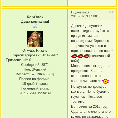
283
Поделиться
2016-01-13 14:08:08
КорОлек
Душа компании!
Девочки-девулечки,
всем - здравствуйте, с
праздниками вас
новогодними! Здоровья,
творческих успехов и
Откуда:
Рязань
вдохновения на все-все!!!
Зарегистрирован
: 2011-04-02
[взломанный
Приглашений:
0
сайт]
Сообщений:
3871
Мне совсем некогда - я
Пол:
Женский
продолжаю болеть,
Возраст:
57
[1968-08-31]
ответственное это,
Провел на форуме:
знаете ли, занятие
18 дней 7 часов
Не шутка, но держусь,
Последний визит:
как могу. Но не будем о
2021-12-14 19:34:39
грустном! Пока все
терпимо.
Вот, отчет за 2015 год.
Сделала не очень много
кукол, но старалась не