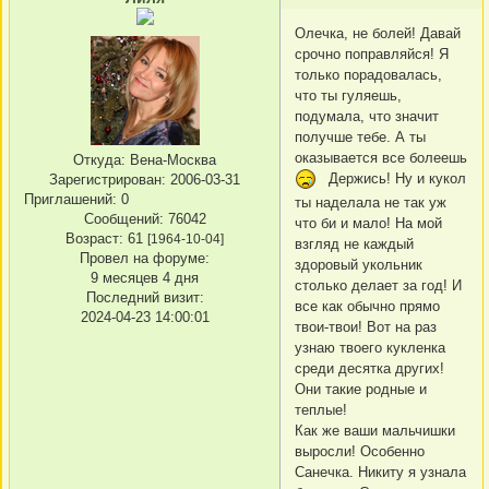
Олечка, не болей! Давай
срочно поправляйся! Я
только порадовалась,
что ты гуляешь,
подумала, что значит
получше тебе. А ты
оказывается все болеешь
Откуда:
Вена-Москва
Держись! Ну и кукол
Зарегистрирован
: 2006-03-31
Приглашений:
0
ты наделала не так уж
Сообщений:
76042
что би и мало! На мой
Возраст:
61
[1964-10-04]
взгляд не каждый
Провел на форуме:
здоровый укольник
9 месяцев 4 дня
столько делает за год! И
Последний визит:
все как обычно прямо
2024-04-23 14:00:01
твои-твои! Вот на раз
узнаю твоего кукленка
среди десятка других!
Они такие родные и
теплые!
Как же ваши мальчишки
выросли! Особенно
Санечка. Никиту я узнала