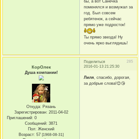
бы, а вот Санечка
поменялся и возмужал за
год. Был совсем
ребятенок, а сейчас
прямо уже подросток!
Ты прямо звезда! Ну
очень ярко выглядишь!
285
Поделиться
2016-01-13 21:25:30
КорОлек
Душа компании!
Лиля
, спасибо, дорогая,
за добрые слова!😊😘
Откуда:
Рязань
Зарегистрирован
: 2011-04-02
Приглашений:
0
Сообщений:
3871
Пол:
Женский
Возраст:
57
[1968-08-31]