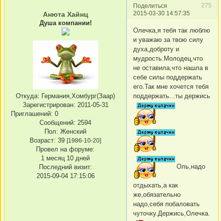
275
Поделиться
2015-03-30 14:57:35
Анюта Хайнц
Душа компании!
Олечка,я тебя так люблю
и уважаю за твою силу
духа,доброту и
мудрость.Молодец,что
не оставила,что нашла в
себе силы поддержать
его.Так мне хочется тебя
Откуда:
Германия,Хомбург(Заар)
поддержать...ты держись
Зарегистрирован
: 2011-05-31
Приглашений:
0
Сообщений:
2594
Пол:
Женский
Возраст:
39
[1986-10-20]
Провел на форуме:
1 месяц 10 дней
Оль,надо
Последний визит:
2015-09-04 17:15:06
отдыхать,а как
же,обязательно
надо,себя побаловать
чуточку.Держись,Олечка.