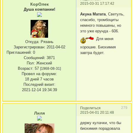
2015-03-31 17:17:42
КорОлек
Душа компании!
Акуна Матата
, Светуль,
спасибо, тромбоциты
немного повышены, но
это уже ерунда - 606.
Для меня
Откуда:
Рязань
хорошие. Биохимия
Зарегистрирован
: 2011-04-02
Приглашений:
0
завтра будет.
Сообщений:
3871
Пол:
Женский
Возраст:
57
[1968-08-31]
Провел на форуме:
18 дней 7 часов
Последний визит:
2021-12-14 19:34:39
279
Поделиться
2015-04-01 20:11:48
Лиля
держу кулачки, что бы
биохимия порадовала