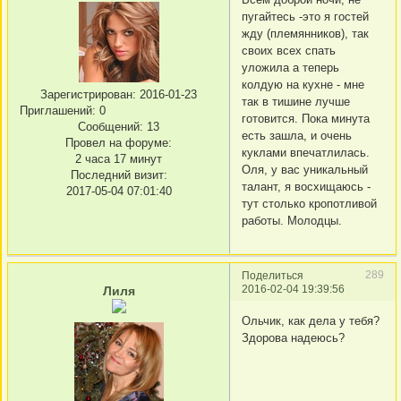
пугайтесь -это я гостей
жду (племянников), так
своих всех спать
уложила а теперь
колдую на кухне - мне
Зарегистрирован
: 2016-01-23
так в тишине лучше
Приглашений:
0
готовится. Пока минута
Сообщений:
13
есть зашла, и очень
Провел на форуме:
куклами впечатлилась.
2 часа 17 минут
Оля, у вас уникальный
Последний визит:
талант, я восхищаюсь -
2017-05-04 07:01:40
тут столько кропотливой
работы. Молодцы.
289
Поделиться
2016-02-04 19:39:56
Лиля
Ольчик, как дела у тебя?
Здорова надеюсь?