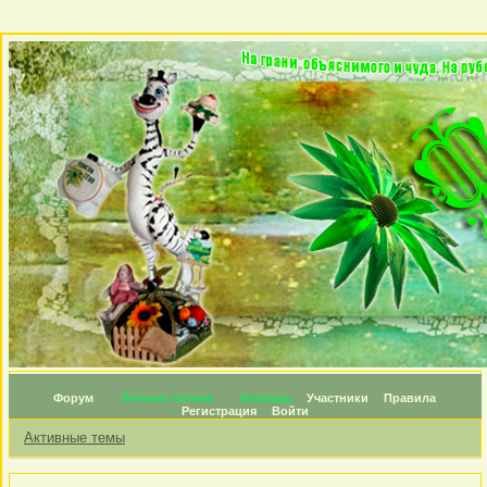
Форум
Личные топики
Награды
Участники
Правила
Регистрация
Войти
Активные темы