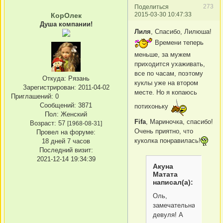
273
Поделиться
2015-03-30 10:47:33
КорОлек
Душа компании!
Лиля
, Спасибо, Лилюша!
Времени теперь
меньше, за мужем
приходится ухаживать,
все по часам, поэтому
Откуда:
Рязань
куклы уже на втором
Зарегистрирован
: 2011-04-02
месте. Но я копаюсь
Приглашений:
0
Сообщений:
3871
потихоньку
Пол:
Женский
Fifa
, Мариночка, спасибо!
Возраст:
57
[1968-08-31]
Очень приятно, что
Провел на форуме:
куколка понравилась!
18 дней 7 часов
Последний визит:
2021-12-14 19:34:39
Акуна
Матата
написал(а):
Оль,
замечательная
девуля! А