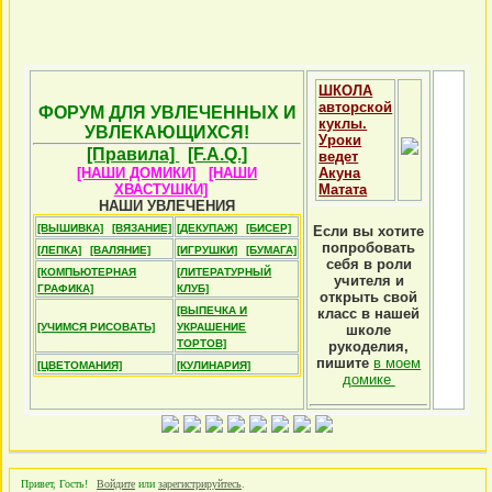
ШКОЛА
авторской
ФОРУМ ДЛЯ УВЛЕЧЕННЫХ И
куклы.
УВЛЕКАЮЩИХСЯ!
Уроки
[Правила]
[F.A.Q.]
ведет
[НАШИ ДОМИКИ]
[НАШИ
Акуна
ХВАСТУШКИ]
Матата
НАШИ УВЛЕЧЕНИЯ
[ВЫШИВКА]
[ВЯЗАНИЕ]
[ДЕКУПАЖ]
[БИСЕР]
Если вы хотите
попробовать
[ЛЕПКА]
[ВАЛЯНИЕ]
[ИГРУШКИ]
[БУМАГА]
себя в роли
[КОМПЬЮТЕРНАЯ
[ЛИТЕРАТУРНЫЙ
учителя и
ГРАФИКА]
КЛУБ]
открыть свой
[ВЫПЕЧКА И
класс в нашей
[УЧИМСЯ РИСОВАТЬ]
УКРАШЕНИЕ
школе
ТОРТОВ]
рукоделия,
пишите
в моем
[ЦВЕТОМАНИЯ]
[КУЛИНАРИЯ]
домике
Привет, Гость!
Войдите
или
зарегистрируйтесь
.