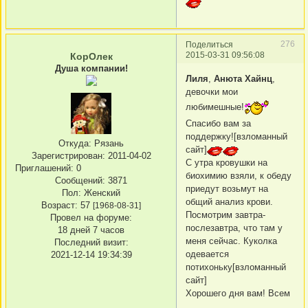
276
Поделиться
2015-03-31 09:56:08
КорОлек
Душа компании!
Лиля
,
Анюта Хайнц
,
девочки мои
любимешные!
Спасибо вам за
поддержку![взломанный
Откуда:
Рязань
сайт]
Зарегистрирован
: 2011-04-02
С утра кровушки на
Приглашений:
0
биохимию взяли, к обеду
Сообщений:
3871
приедут возьмут на
Пол:
Женский
общий анализ крови.
Возраст:
57
[1968-08-31]
Посмотрим завтра-
Провел на форуме:
послезавтра, что там у
18 дней 7 часов
меня сейчас. Куколка
Последний визит:
одевается
2021-12-14 19:34:39
потихоньку[взломанный
сайт]
Хорошего дня вам! Всем