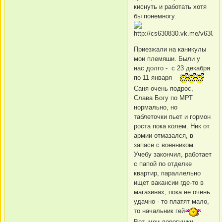
киснуть и работать хотя
бы понемногу.
Приезжали на каникулы
мои племяши. Были у
нас долго - с 23 декабря
по 11 января
Саня очень подрос,
Слава Богу по МРТ
нормально, но
таблеточки пьет и гормон
роста пока колем. Ник от
армии отмазался, в
запасе с военником.
Учебу закончил, работает
с папой по отделке
квартир, параллельно
ищет вакансии где-то в
магазинах, пока не очень
удачно - то платят мало,
то начальник гей
Вот, мои дорогушки