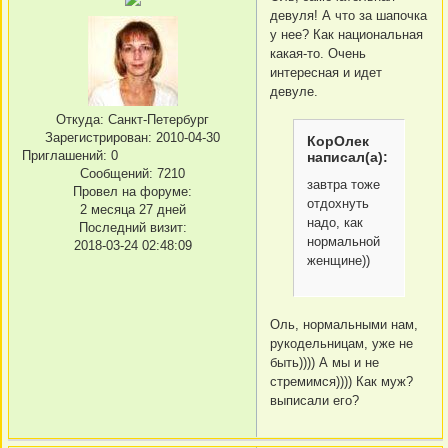
девуля! А что за шапочка
у нее? Как национальная
какая-то. Очень
интересная и идет
девуле.
Откуда:
Санкт-Петербург
Зарегистрирован
: 2010-04-30
КорОлек
Приглашений:
0
написал(а):
Сообщений:
7210
завтра тоже
Провел на форуме:
отдохнуть
2 месяца 27 дней
надо, как
Последний визит:
нормальной
2018-03-24 02:48:09
женщине))
Оль, нормальными нам,
рукодельницам, уже не
быть)))) А мы и не
стремимся)))) Как муж?
выписали его?