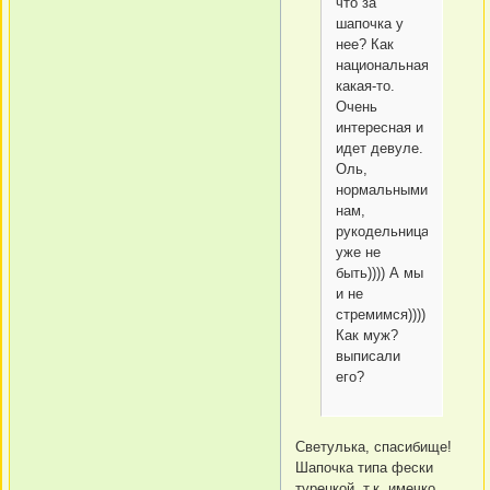
что за
шапочка у
нее? Как
национальная
какая-то.
Очень
интересная и
идет девуле.
Оль,
нормальными
нам,
рукодельницам,
уже не
быть)))) А мы
и не
стремимся))))
Как муж?
выписали
его?
Светулька, спасибище!
Шапочка типа фески
турецкой, т.к. имечко