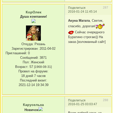
287
Поделиться
2016-01-24 11:45:14
КорОлек
Душа компании!
Акуна Матата
, Светик,
спасибо, дорогая!
Сейчас очередного
Буратино строгаю)) На
заказ.[взломанный сайт]
Откуда:
Рязань
Зарегистрирован
: 2011-04-02
Приглашений:
0
Сообщений:
3871
Пол:
Женский
Возраст:
57
[1968-08-31]
Провел на форуме:
18 дней 7 часов
Последний визит:
2021-12-14 19:34:39
288
Поделиться
2016-01-25 03:03:47
Каруселька
Новичок
Всем доброй ночи, не