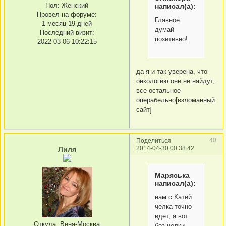
Пол:
Женский
написал(а):
Провел на форуме:
Главное
1 месяц 19 дней
думай
Последний визит:
позитивно!
2022-03-06 10:22:15
да я и так уверена, что
онкологию они не найдут,
все остальное
операбельно[взломанный
сайт]
40
Поделиться
2014-04-30 00:38:42
Лиля
Маряська
написал(а):
нам с Катей
челка точно
идет, а вот
Откуда:
Вена-Москва
без челки