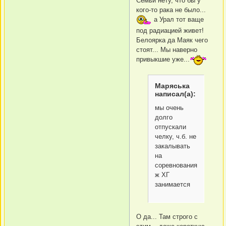
Семьи нету, что бы у
кого-то рака не было...
а Урал тот ваще
под радиацией живет!
Белоярка да Маяк чего
стоят... Мы наверно
привыкшие уже...
Маряська
написал(а):
мы очень
долго
отпускали
челку, ч.б. не
закалывать
на
соревнованиях...она
ж ХГ
занимается
О да... Там строго с