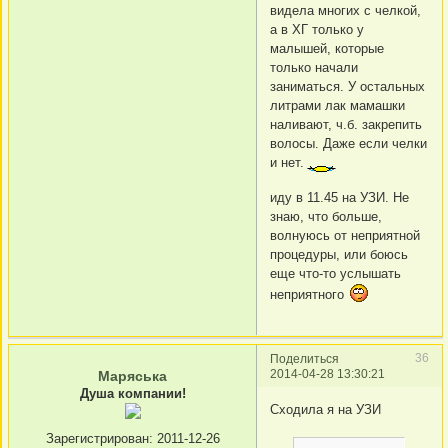
видела многих с челкой,
а в ХГ только у
малышей, которые
только начали
заниматься. У остальных
литрами лак мамашки
наливают, ч.б. закрепить
волосы. Даже если челки
и нет.
иду в 11.45 на УЗИ. Не
знаю, что больше,
волнуюсь от неприятной
процедуры, или боюсь
еще что-то услышать
неприятного
36
Поделиться
2014-04-28 13:30:21
Маряська
Душа компании!
Сходила я на УЗИ
Зарегистрирован
: 2011-12-26