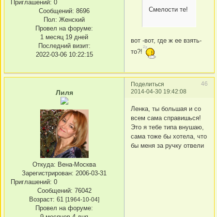
Приглашений:
0
Смелости те!
Сообщений:
8696
Пол:
Женский
Провел на форуме:
1 месяц 19 дней
вот -вот, где ж ее взять-
Последний визит:
то?!
2022-03-06 10:22:15
46
Поделиться
2014-04-30 19:42:08
Лиля
Ленка, ты большая и со
всем сама справишься!
Это я тебе типа внушаю,
сама тоже бы хотела, что
бы меня за ручку отвели
Откуда:
Вена-Москва
Зарегистрирован
: 2006-03-31
Приглашений:
0
Сообщений:
76042
Возраст:
61
[1964-10-04]
Провел на форуме:
9 месяцев 4 дня