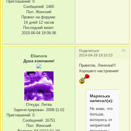
Приглашений:
0
Сообщений:
1465
Пол:
Женский
Провел на форуме:
14 дней 12 часов
Последний визит:
2015-06-04 18:06:06
38
Поделиться
2014-04-29 19:10:23
Elianora
Душа компании!
Приветик, Леночка!!!
Хорошего настроения!
Маряська
написал(а):
Откуда:
Литва
Не знаю, что
Зарегистрирован
: 2008-11-02
больше,
Приглашений:
0
волнуюсь от
Сообщений:
16751
неприятной
Пол:
Женский
процедуры,
Возраст:
54
[1972-02-28]