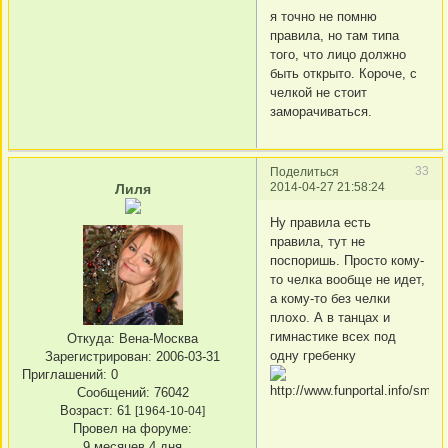
я точно не помню
правила, но там типа
того, что лицо должно
быть открыто. Короче, с
челкой не стоит
заморачиваться.
33
Поделиться
2014-04-27 21:58:24
Лиля
Ну правила есть
правила, тут не
поспоришь. Просто кому-
то челка вообще не идет,
а кому-то без челки
плохо. А в танцах и
гимнастике всех под
Откуда:
Вена-Москва
одну гребенку
Зарегистрирован
: 2006-03-31
Приглашений:
0
Сообщений:
76042
Возраст:
61
[1964-10-04]
Провел на форуме:
9 месяцев 4 дня