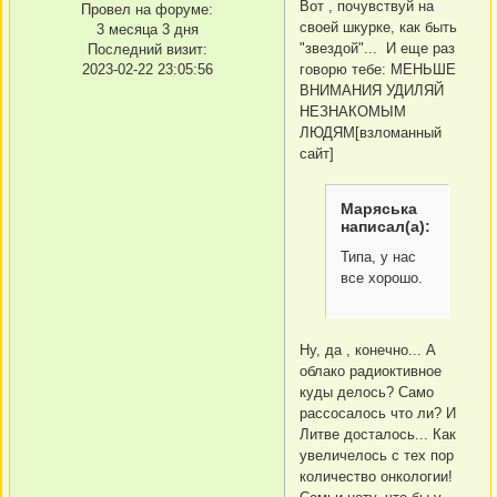
Вот , почувствуй на
Провел на форуме:
своей шкурке, как быть
3 месяца 3 дня
"звездой"... И еще раз
Последний визит:
2023-02-22 23:05:56
говорю тебе: МЕНЬШЕ
ВНИМАНИЯ УДИЛЯЙ
НЕЗНАКОМЫМ
ЛЮДЯМ[взломанный
сайт]
Маряська
написал(а):
Типа, у нас
все хорошо.
Ну, да , конечно... А
облако радиоктивное
куды делось? Само
рассосалось что ли? И
Литве досталось... Как
увеличелось с тех пор
количество онкологии!