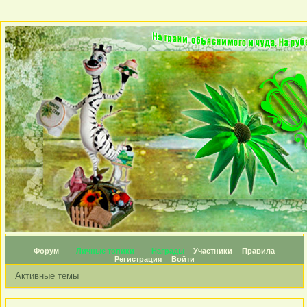
Форум
Личные топики
Награды
Участники
Правила
Регистрация
Войти
Активные темы