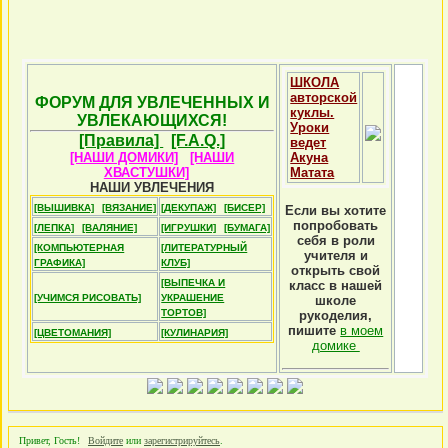
ШКОЛА
авторской
ФОРУМ ДЛЯ УВЛЕЧЕННЫХ И
куклы.
УВЛЕКАЮЩИХСЯ!
Уроки
[Правила]
[F.A.Q.]
ведет
[НАШИ ДОМИКИ]
[НАШИ
Акуна
ХВАСТУШКИ]
Матата
НАШИ УВЛЕЧЕНИЯ
[ВЫШИВКА]
[ВЯЗАНИЕ]
[ДЕКУПАЖ]
[БИСЕР]
Если вы хотите
попробовать
[ЛЕПКА]
[ВАЛЯНИЕ]
[ИГРУШКИ]
[БУМАГА]
себя в роли
[КОМПЬЮТЕРНАЯ
[ЛИТЕРАТУРНЫЙ
учителя и
ГРАФИКА]
КЛУБ]
открыть свой
[ВЫПЕЧКА И
класс в нашей
[УЧИМСЯ РИСОВАТЬ]
УКРАШЕНИЕ
школе
ТОРТОВ]
рукоделия,
пишите
в моем
[ЦВЕТОМАНИЯ]
[КУЛИНАРИЯ]
домике
Привет, Гость!
Войдите
или
зарегистрируйтесь
.