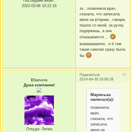
Последний визит:
2022-03-06 10:22:15
эх...позвонила врач,
сказала, что записала
меня на вторник...говорю,
пошли со мной, за ручку
подержишь, а она
отказывается....
жаааааааалко...я б там
такая смелая сразу была
бы
44
Поделиться
2014-04-30 18:06:28
Elianora
Душа компании!
Маряська
написал(а):
позвонила
врач,
сказала, что
записала
Откуда:
Литва
меня на