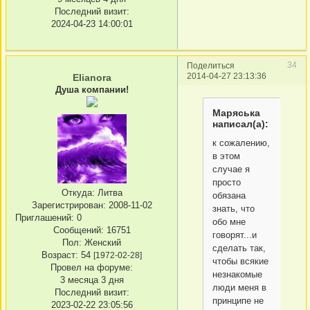
Последний визит:
2024-04-23 14:00:01
34
Поделиться
2014-04-27 23:13:36
Elianora
Душа компании!
Маряська
написал(а):
к сожалению,
в этом
случае я
просто
Откуда:
Литва
обязана
Зарегистрирован
: 2008-11-02
знать, что
Приглашений:
0
обо мне
Сообщений:
16751
говорят...и
Пол:
Женский
сделать так,
Возраст:
54
[1972-02-28]
чтобы всякие
Провел на форуме:
незнакомые
3 месяца 3 дня
люди меня в
Последний визит:
принципе не
2023-02-22 23:05:56