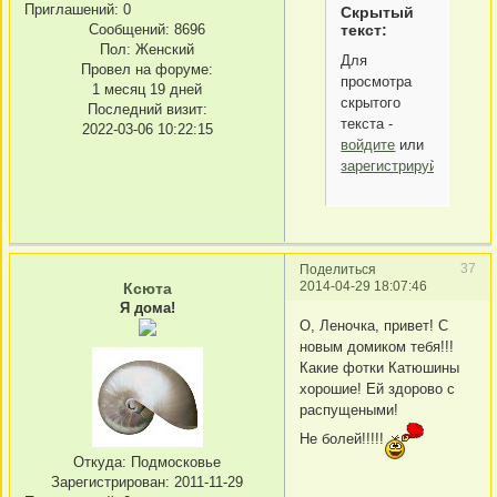
Приглашений:
0
Скрытый
Сообщений:
8696
текст:
Пол:
Женский
Для
Провел на форуме:
просмотра
1 месяц 19 дней
скрытого
Последний визит:
текста -
2022-03-06 10:22:15
войдите
или
зарегистрируйтесь
.
37
Поделиться
2014-04-29 18:07:46
Ксюта
Я дома!
О, Леночка, привет! С
новым домиком тебя!!!
Какие фотки Катюшины
хорошие! Ей здорово с
распущеными!
Не болей!!!!!
Откуда:
Подмосковье
Зарегистрирован
: 2011-11-29