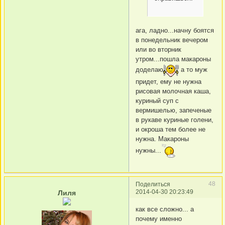
ага, ладно...начну боятся
в понедельник вечером
или во вторник
утром...пошла макароны
доделаю
а то муж
придет, ему не нужна
рисовая молочная каша,
куриный суп с
вермишелью, запеченые
в рукаве куриные голени,
и окроша тем более не
нужна. Макароны
нужны...
48
Поделиться
2014-04-30 20:23:49
Лиля
как все сложно... а
почему именно