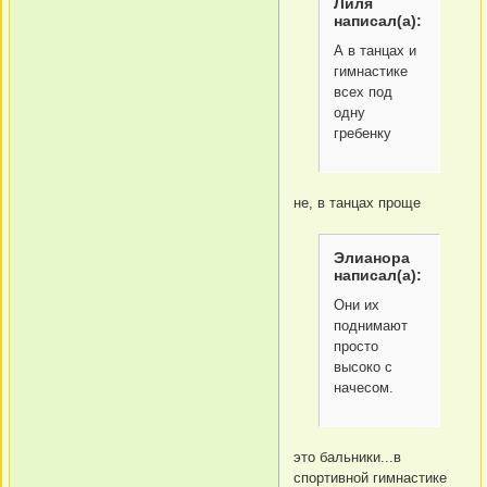
Лиля
написал(а):
А в танцах и
гимнастике
всех под
одну
гребенку
не, в танцах проще
Элианора
написал(а):
Они их
поднимают
просто
высоко с
начесом.
это бальники...в
спортивной гимнастике