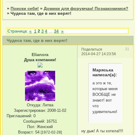
»
Поиски себя!
»
Домики для форумчан! Познакомимся?
»
Чудеса там, где в них верят!
Страница:
«
1
2
3
4
…
34
»
Чудеса там, где в них верят!
31
Поделиться
2014-04-27 14:23:56
Elianora
Душа компании!
Маряська
написал(а):
а это ж те,
которые меня
ВООБЩЕ не
знают! вот
Откуда:
Литва
что
Зарегистрирован
: 2008-11-02
удивительно!
Приглашений:
0
Сообщений:
16751
Пол:
Женский
ну дык! А ты хотела!!!!
Возраст:
54
[1972-02-28]