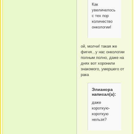
Как
увеличелось
с тех пор
количество
онкологии!
ой, молчи! такая же
фигня...у нас онкологии
полным полно, даже на
днях вот хоронили
знакомого, умершего от
рака
Элианора
написал(а):
даже
короткую-
короткую
нельзя?