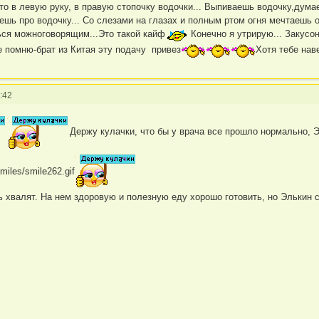
то в левую руку, в правую стопочку водочки... Выпиваешь водочку,думаешь
ешь про водочку... Со слезами на глазах и полным ртом огня мечтаешь о 
ся можноговорящим...Это такой кайф
Конечно я утрирую... Закусон
е помню-брат из Китая эту подачу привез
Хотя тебе нав
:42
Держу кулачки, что бы у врача все прошло нормально, 
нь хвалят. На нем здоровую и полезную еду хорошо готовить, но Элькин