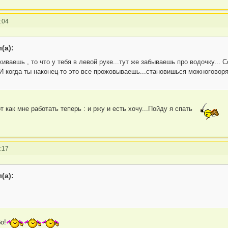
:04
(а):
хиваешь , то что у тебя в левой руке...тут же забываешь про водочку...
. И когда ты наконец-то это все прожовываешь...становишься можноговор
т как мне работать теперь : и ржу и есть хочу...Пойду я спать
:17
(а):
о!