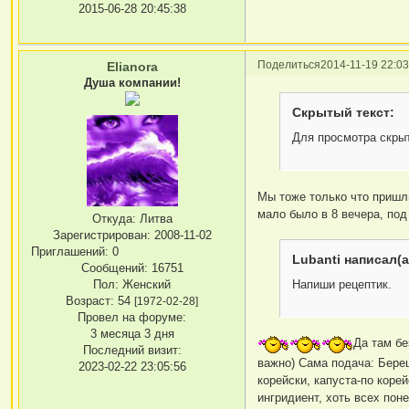
2015-06-28 20:45:38
Поделиться
2014-11-19 22:03
Elianora
Душа компании!
Скрытый текст:
Для просмотра скрыт
Мы тоже только что пришл
мало было в 8 вечера, под
Откуда:
Литва
Зарегистрирован
: 2008-11-02
Приглашений:
0
Lubanti написал(а
Сообщений:
16751
Напиши рецептик.
Пол:
Женский
Возраст:
54
[1972-02-28]
Провел на форуме:
3 месяца 3 дня
Да там бе
Последний визит:
важно) Сама подача: Береш
2023-02-22 23:05:56
корейски, капуста-по коре
ингридиент, хоть всех поне