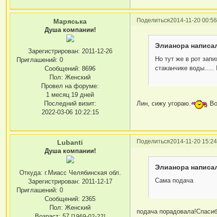
Поделиться
2014-11-20 00:56
Маряська
Душа компании!
Элианора написал
Зарегистрирован
: 2011-12-26
Но тут же в рот запи
Приглашений:
0
стаканчике воды....
Сообщений:
8696
Пол:
Женский
Провел на форуме:
1 месяц 19 дней
Последний визит:
Лин, сижу угораю.
Во
2022-03-06 10:22:15
Поделиться
2014-11-20 15:24
Lubanti
Душа компании!
Элианора написал
Откуда:
г.Миасс Челябинская обл.
Сама подача
Зарегистрирован
: 2011-12-17
Приглашений:
0
Сообщений:
2365
Пол:
Женский
подача порадовала!Спасиб
Возраст:
57
[1969-02-22]