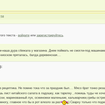
:58
ого текста -
войдите
или
зарегистрируйтесь
.
и-наша дура сбежала у магазина. Днем поймать не смогли-под машинами
 киоском пряталась, балда деревенская....
):
з рецептика. Не помню тока что за праздник был.... Мясо брат тонко ре
ь лист китайского салата в ладошку, как тарелку , ложишь туды че хоч
йски, маринованный лук, осминожки маленькие, кальмарчики,грибы остре
многу, главное что бы в рот влезло за раз
) Сварху только что под