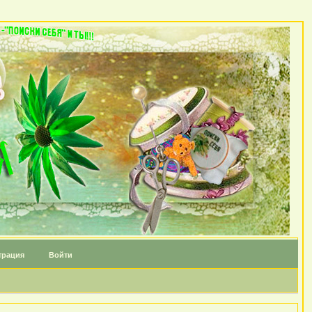
трация
Войти