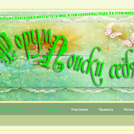
Личные топики
Награды
Участники
Правила
Регис