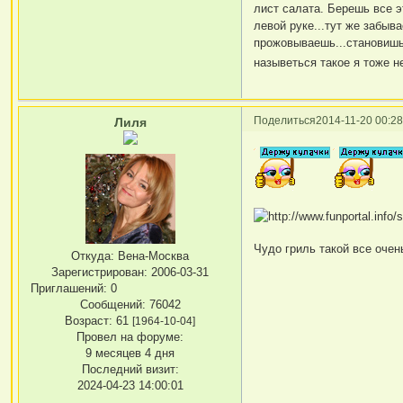
лист салата. Берешь все э
левой руке...тут же забыва
прожовываешь...становишь
назыветься такое я тоже н
Поделиться
2014-11-20 00:28
Лиля
Чудо гриль такой все оче
Откуда:
Вена-Москва
Зарегистрирован
: 2006-03-31
Приглашений:
0
Сообщений:
76042
Возраст:
61
[1964-10-04]
Провел на форуме:
9 месяцев 4 дня
Последний визит:
2024-04-23 14:00:01