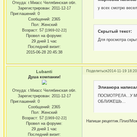
Откуда:
г.Миасс Челябинская обл.
у всех смотрю весел
Зарегистрирован
: 2011-12-17
Приглашений:
0
Сообщений:
2365
Пол:
Женский
Возраст:
57
[1969-02-22]
Скрытый текст:
Провел на форуме:
Для просмотра скрыт
29 дней 1 час
Последний визит:
2015-06-28 20:45:38
Поделиться
2014-11-19 18:20
Lubanti
Душа компании!
Элианора написал
Откуда:
г.Миасс Челябинская обл.
ПОСМОТРЕЛА...У 
Зарегистрирован
: 2011-12-17
ОБЛИЖЕШЬ...
Приглашений:
0
Сообщений:
2365
Пол:
Женский
Возраст:
57
[1969-02-22]
Напиши рецептик.Плиз!Може
Провел на форуме:
29 дней 1 час
Последний визит: