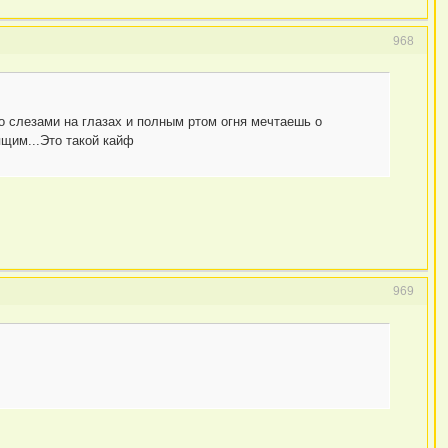
968
 Со слезами на глазах и полным ртом огня мечтаешь о
ящим...Это такой кайф
969