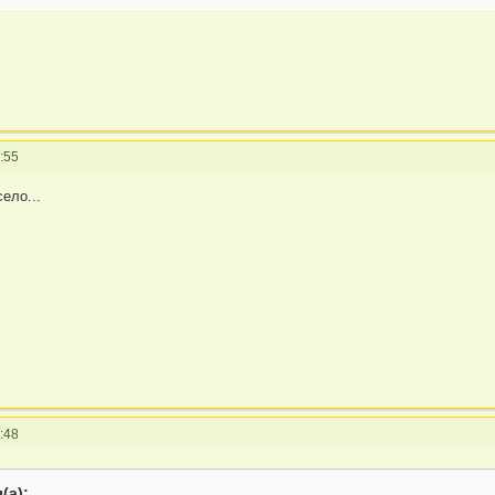
:55
ело...
:48
(а):