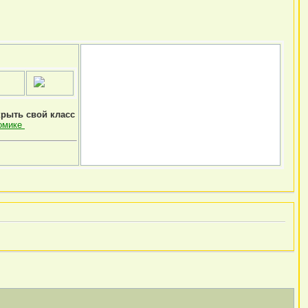
крыть свой класс
омике