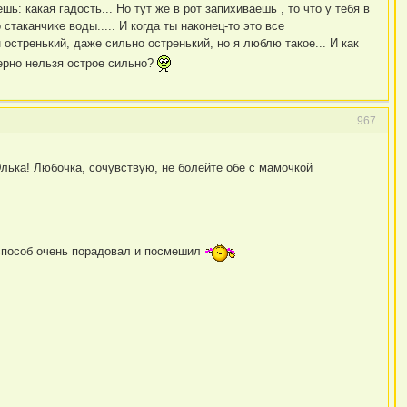
: какая гадость... Но тут же в рот запихиваешь , то что у тебя в
стаканчике воды..... И когда ты наконец-то это все
 остренький, даже сильно остренький, но я люблю такое... И как
ерно нельзя острое сильно?
967
Элька! Любочка, сочувствую, не болейте обе с мамочкой
 способ очень порадовал и посмешил