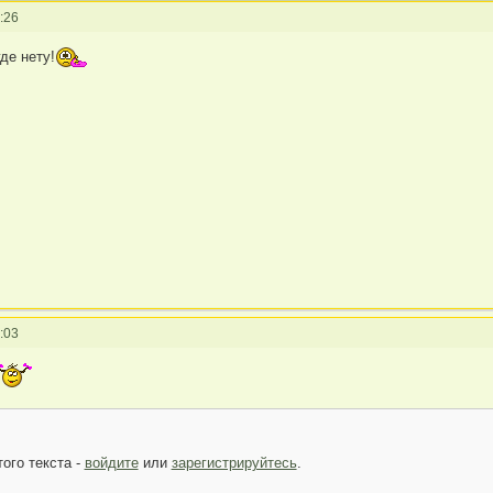
:26
де нету!
:03
ого текста -
войдите
или
зарегистрируйтесь
.