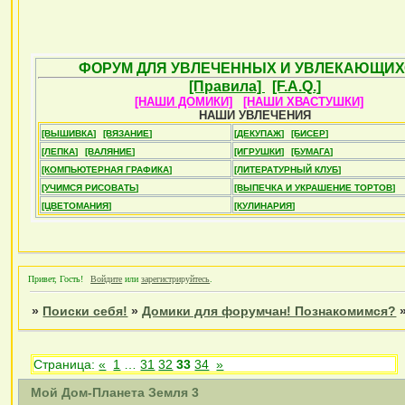
ФОРУМ ДЛЯ УВЛЕЧЕННЫХ И УВЛЕКАЮЩИХ
[Правила]
[F.A.Q.]
[НАШИ ДОМИКИ]
[НАШИ ХВАСТУШКИ]
НАШИ УВЛЕЧЕНИЯ
[ВЫШИВКА]
[ВЯЗАНИЕ]
[ДЕКУПАЖ]
[БИСЕР]
[ЛЕПКА]
[ВАЛЯНИЕ]
[ИГРУШКИ]
[БУМАГА]
[КОМПЬЮТЕРНАЯ ГРАФИКА]
[ЛИТЕРАТУРНЫЙ КЛУБ]
[УЧИМСЯ РИСОВАТЬ]
[ВЫПЕЧКА И УКРАШЕНИЕ ТОРТОВ]
[ЦВЕТОМАНИЯ]
[КУЛИНАРИЯ]
Привет, Гость!
Войдите
или
зарегистрируйтесь
.
»
Поиски себя!
»
Домики для форумчан! Познакомимся?
Страница:
«
1
…
31
32
33
34
»
Мой Дом-Планета Земля 3