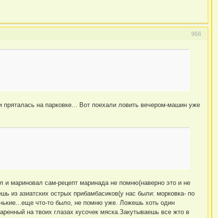
966
 пряталась на парковке... Вот поехали ловить вечером-машин уже
зал и мариновал сам-рецепт маринада не помню(наверно это и не
ешь из азиатских острых прибамбасиков(у нас были: морковка- по
нькие...еще что-то было, не помню уже. Ложешь хоть один
жаренный на твоих глазах кусочек мяска.Закутываешь все жто в