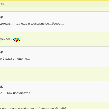
:57
):
делать......да еще и шоколадное...бееее....
лучилось
):
о 3 раза в неделю...
):
.... Как получается.....
т ресторан по тебе плачет[взломанный сайт]