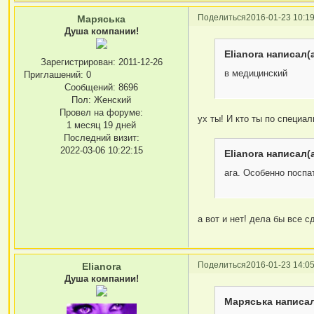
Поделиться
2016-01-23 10:19
Маряська
Душа компании!
Elianora написал(а
Зарегистрирован
: 2011-12-26
в медицинский
Приглашений:
0
Сообщений:
8696
Пол:
Женский
Провел на форуме:
ух ты! И кто ты по специа
1 месяц 19 дней
Последний визит:
2022-03-06 10:22:15
Elianora написал(а
ага. Особенно поспа
а вот и нет! дела бы все с
Поделиться
2016-01-23 14:05
Elianora
Душа компании!
Маряська написал