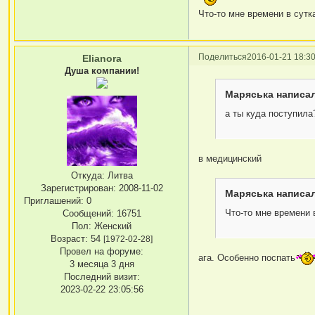
Что-то мне времени в сутка
Поделиться
2016-01-21 18:30
Elianora
Душа компании!
Маряська написал
а ты куда поступила
в медицинский
Откуда:
Литва
Зарегистрирован
: 2008-11-02
Маряська написал
Приглашений:
0
Что-то мне времени в
Сообщений:
16751
Пол:
Женский
Возраст:
54
[1972-02-28]
Провел на форуме:
ага. Особенно поспать
3 месяца 3 дня
Последний визит:
2023-02-22 23:05:56