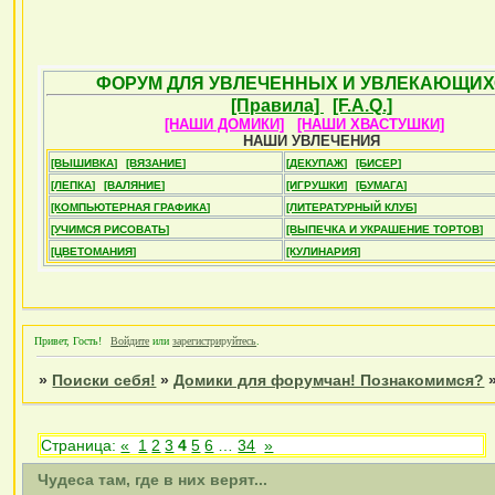
ФОРУМ ДЛЯ УВЛЕЧЕННЫХ И УВЛЕКАЮЩИХ
[Правила]
[F.A.Q.]
[НАШИ ДОМИКИ]
[НАШИ ХВАСТУШКИ]
НАШИ УВЛЕЧЕНИЯ
[ВЫШИВКА]
[ВЯЗАНИЕ]
[ДЕКУПАЖ]
[БИСЕР]
[ЛЕПКА]
[ВАЛЯНИЕ]
[ИГРУШКИ]
[БУМАГА]
[КОМПЬЮТЕРНАЯ ГРАФИКА]
[ЛИТЕРАТУРНЫЙ КЛУБ]
[УЧИМСЯ РИСОВАТЬ]
[ВЫПЕЧКА И УКРАШЕНИЕ ТОРТОВ]
[ЦВЕТОМАНИЯ]
[КУЛИНАРИЯ]
Привет, Гость!
Войдите
или
зарегистрируйтесь
.
»
Поиски себя!
»
Домики для форумчан! Познакомимся?
Страница:
«
1
2
3
4
5
6
…
34
»
Чудеса там, где в них верят...