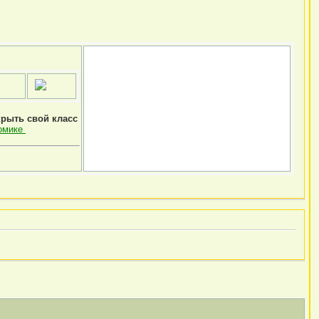
крыть свой класс
омике