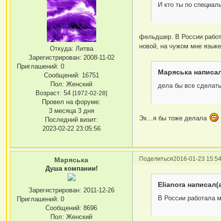
И кто ты по специал
фельдшер. В России работ
новой, на чужом мне язык
Откуда:
Литва
Зарегистрирован
: 2008-11-02
Приглашений:
0
Маряська написал
Сообщений:
16751
Пол:
Женский
дела бы все сделат
Возраст:
54
[1972-02-28]
Провел на форуме:
3 месяца 3 дня
Эх...я бы тоже делала
Последний визит:
2023-02-22 23:05:56
Поделиться
2016-01-23 15:54
Маряська
Душа компании!
Elianora написал(а
Зарегистрирован
: 2011-12-26
В России работала м
Приглашений:
0
Сообщений:
8696
Пол:
Женский