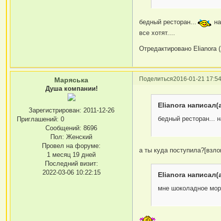
бедный ресторан...
на
все хотят....
Отредактировано Elianora (
Поделиться
2016-01-21 17:54
Маряська
Душа компании!
Elianora написал(а
Зарегистрирован
: 2011-12-26
бедный ресторан... 
Приглашений:
0
Сообщений:
8696
Пол:
Женский
Провел на форуме:
а ты куда поступила?[взло
1 месяц 19 дней
Последний визит:
2022-03-06 10:22:15
Elianora написал(а
мне шоколадное моро