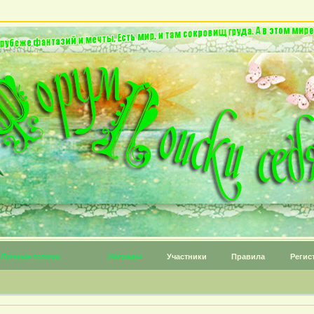
Личные топики
Награды
Участники
Правила
Регис