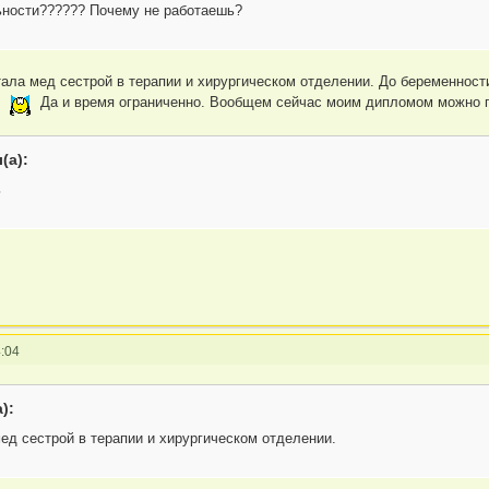
ьности?????? Почему не работаешь?
ала мед сестрой в терапии и хирургическом отделении. До беременности
е
Да и время ограниченно. Вообщем сейчас моим дипломом можно п
(а):
ь
:04
):
ед сестрой в терапии и хирургическом отделении.