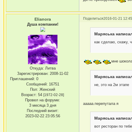
Поделиться
2016-01-21 12:45
Elianora
Душа компании!
Маряська написал
как сделаю, скажу, 
мне шокола
Откуда:
Литва
Зарегистрирован
: 2008-11-02
Маряська написал
Приглашений:
0
Сообщений:
16751
не, это на 2м этапе
Пол:
Женский
Возраст:
54
[1972-02-28]
Провел на форуме:
ааааа.перепутала я
3 месяца 3 дня
Последний визит:
2023-02-22 23:05:56
Маряська написал
вот ресторан по теб