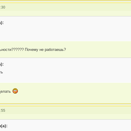
:30
):
льности?????? Почему не работаешь?
):
ть
делать
:55
(а):