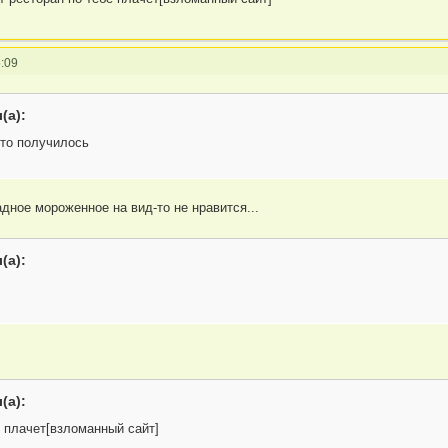
:09
(а):
что получилось
дное мороженное на вид-то не нравится...
(а):
(а):
е плачет[взломанный сайт]