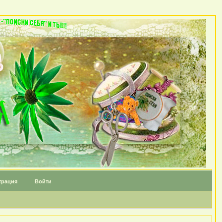
трация
Войти