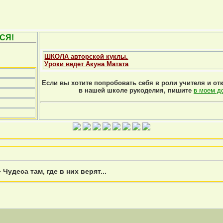
СЯ!
ШКОЛА авторской куклы.
Уроки ведет Акуна Матата
Если вы хотите попробовать себя в роли учителя и от
в нашей школе рукоделия, пишите
в моем д
»
Чудеса там, где в них верят...