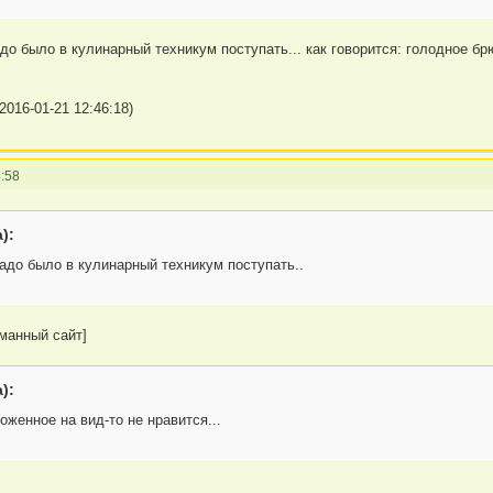
до было в кулинарный техникум поступать... как говорится: голодное брю
2016-01-21 12:46:18)
:58
):
надо было в кулинарный техникум поступать..
манный сайт]
):
женное на вид-то не нравится...