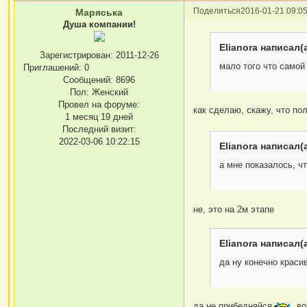
Поделиться
2016-01-21 09:05
Маряська
Душа компании!
Elianora написал(а
Зарегистрирован
: 2011-12-26
мало того что самой 
Приглашений:
0
Сообщений:
8696
Пол:
Женский
Провел на форуме:
как сделаю, скажу, что по
1 месяц 19 дней
Последний визит:
2022-03-06 10:22:15
Elianora написал(а
а мне показалось, чт
не, это на 2м этапе
Elianora написал(а
да ну конечно красиво
да не прибедняйся
во