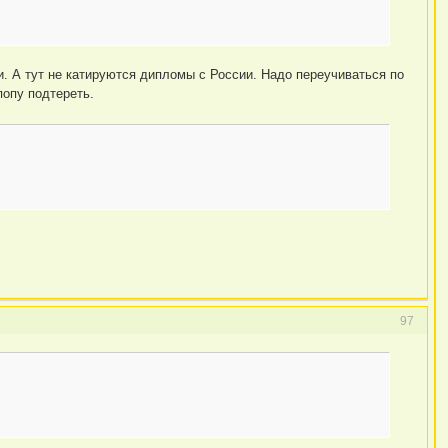
. А тут не катируются дипломы с России. Надо переучиваться по
опу подтереть.
97