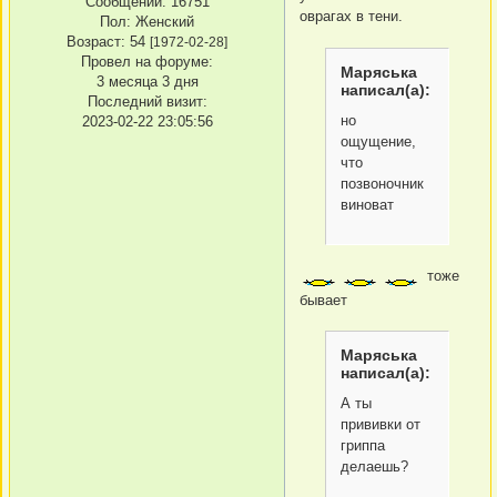
Сообщений:
16751
оврагах в тени.
Пол:
Женский
Возраст:
54
[1972-02-28]
Провел на форуме:
Маряська
3 месяца 3 дня
написал(а):
Последний визит:
но
2023-02-22 23:05:56
ощущение,
что
позвоночник
виноват
тоже
бывает
Маряська
написал(а):
А ты
прививки от
гриппа
делаешь?