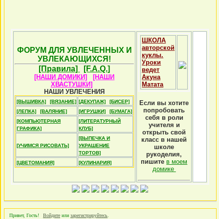
ШКОЛА
авторской
ФОРУМ ДЛЯ УВЛЕЧЕННЫХ И
куклы.
УВЛЕКАЮЩИХСЯ!
Уроки
[Правила]
[F.A.Q.]
ведет
[НАШИ ДОМИКИ]
[НАШИ
Акуна
ХВАСТУШКИ]
Матата
НАШИ УВЛЕЧЕНИЯ
[ВЫШИВКА]
[ВЯЗАНИЕ]
[ДЕКУПАЖ]
[БИСЕР]
Если вы хотите
попробовать
[ЛЕПКА]
[ВАЛЯНИЕ]
[ИГРУШКИ]
[БУМАГА]
себя в роли
[КОМПЬЮТЕРНАЯ
[ЛИТЕРАТУРНЫЙ
учителя и
ГРАФИКА]
КЛУБ]
открыть свой
[ВЫПЕЧКА И
класс в нашей
[УЧИМСЯ РИСОВАТЬ]
УКРАШЕНИЕ
школе
ТОРТОВ]
рукоделия,
пишите
в моем
[ЦВЕТОМАНИЯ]
[КУЛИНАРИЯ]
домике
Привет, Гость!
Войдите
или
зарегистрируйтесь
.