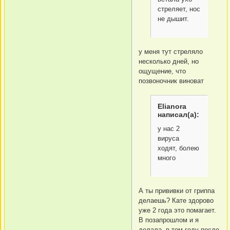
стреляет, нос
не дышит.
у меня тут стреляло
несколько дней, но
ощущение, что
позвоночник виноват
Elianora
написал(а):
у нас 2
вируса
ходят, болею
много
А ты прививки от гриппа
делаешь? Кате здорово
уже 2 года это помагает.
В позапрошлом и я
делала, в том году после