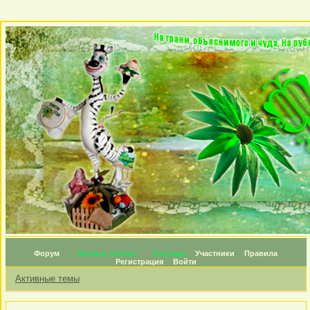
Форум
Личные топики
Награды
Участники
Правила
Регистрация
Войти
Активные темы