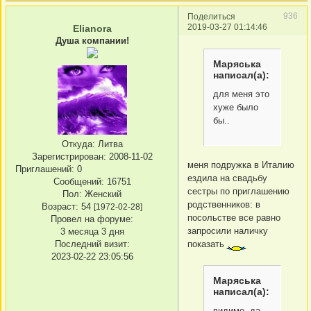
936
Поделиться
2019-03-27 01:14:46
Elianora
Душа компании!
Маряська
написал(а):
для меня это
хуже было
бы..
Откуда:
Литва
Зарегистрирован
: 2008-11-02
меня подружка в Италию
Приглашений:
0
ездила на свадьбу
Сообщений:
16751
сестры по приглашению
Пол:
Женский
родственников: в
Возраст:
54
[1972-02-28]
посольстве все равно
Провел на форуме:
запросили наличку
3 месяца 3 дня
Последний визит:
показать
2023-02-22 23:05:56
Маряська
написал(а):
видимо, да