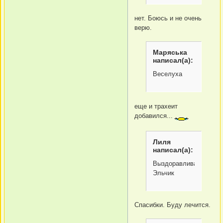
нет. Боюсь и не очень
верю.
Маряська
написал(а):
Веселуха
еще и трахеит
добавился...
Лиля
написал(а):
Выздоравливай,
Эльчик
Спасибки. Буду лечится.