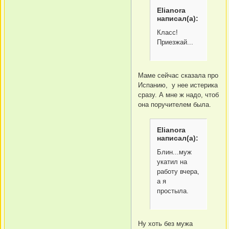
Elianora
написал(а):
Класс!
Приезжай...
Маме сейчас сказала про
Испанию, у нее истерика
сразу. А мне ж надо, чтоб
она поручителем была.
Elianora
написал(а):
Блин...муж
укатил на
работу вчера,
а я
простыла.
Ну хоть без мужа