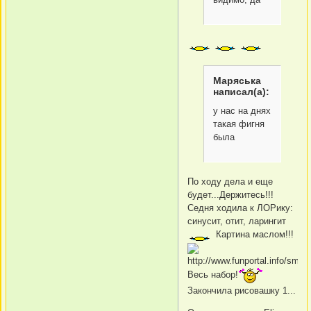
Маряська
написал(а):
у нас на днях
такая фигня
была
По ходу дела и еще
будет...Держитесь!!!
Седня ходила к ЛОРику:
синусит, отит, ларингит
Картина маслом!!!
Весь набор!
Закончила рисовашку 1...