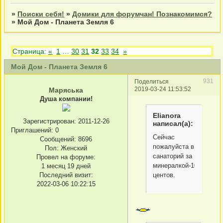
»
Поиски себя!
»
Домики для форумчан! Познакомимся?
»
Мой Дом - Планета Земля 6
Страница:
«
1
…
30
31
32
33
34
»
Мой Дом - Планета Земля 6
931
Поделиться
2019-03-24 11:53:52
Маряська
Душа компании!
Elianora
Зарегистрирован
: 2011-12-26
написал(а):
Приглашений:
0
Сейчас
Сообщений:
8696
пожалуйста в
Пол:
Женский
санаторий за
Провел на форуме:
минералкой-10
1 месяц 19 дней
Последний визит:
центов.
2022-03-06 10:22:15