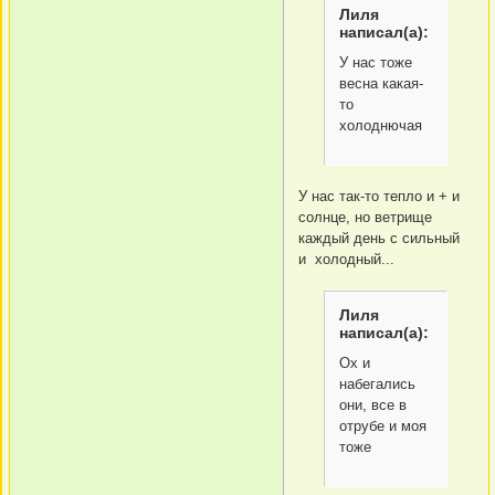
Лиля
написал(а):
У нас тоже
весна какая-
то
холоднючая
У нас так-то тепло и + и
солнце, но ветрище
каждый день с сильный
и холодный...
Лиля
написал(а):
Ох и
набегались
они, все в
отрубе и моя
тоже