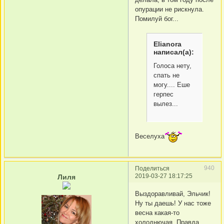
опурации не рискнула.
Помилуй бог...
Elianora
написал(а):
Голоса нету,
спать не
могу.... Еше
герпес
вылез...
Веселуха
940
Поделиться
2019-03-27 18:17:25
Лиля
Выздоравливай, Эльчик!
Ну ты даешь! У нас тоже
весна какая-то
холоднючая. Правда