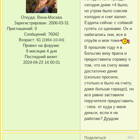
сегодня днем +4 было,
но утром было совсем
холодно и снег валил.
Откуда:
Вена-Москва
Ездила сейчас с собакой
Зарегистрирован
: 2006-03-31
Приглашений:
0
гулять со щенками. Ох и
Сообщений:
76042
набегались они, все в
Возраст:
61
[1964-10-04]
отрубе и моя тоже
Провел на форуме:
В прошлом году я в
9 месяцев 4 дня
Бельгию визу брала и
Последний визит:
предоставила справку о
2024-04-23 14:00:01
том, что на счету моем
достаточно денег
(сколько просили,
столько и было на счету,
даже больше гораздо), но
все равно заставили
поручителя предоставить
- типа от куда у меня
деньги, если я не
работаю? Дурдом
941
Поделиться