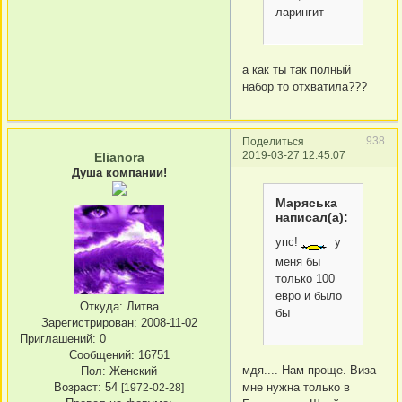
ларингит
а как ты так полный
набор то отхватила???
938
Поделиться
2019-03-27 12:45:07
Elianora
Душа компании!
Маряська
написал(а):
упс!
у
меня бы
только 100
евро и было
Откуда:
Литва
бы
Зарегистрирован
: 2008-11-02
Приглашений:
0
Сообщений:
16751
мдя.... Нам проще. Виза
Пол:
Женский
мне нужна только в
Возраст:
54
[1972-02-28]