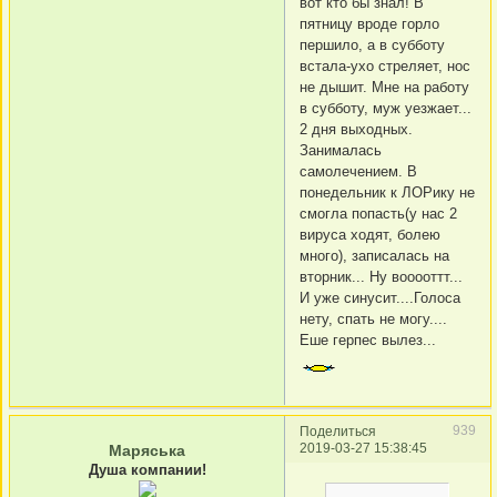
вот кто бы знал! В
пятницу вроде горло
першило, а в субботу
встала-ухо стреляет, нос
не дышит. Мне на работу
в субботу, муж уезжает...
2 дня выходных.
Занималась
самолечением. В
понедельник к ЛОРику не
смогла попасть(у нас 2
вируса ходят, болею
много), записалась на
вторник... Ну вооооттт...
И уже синусит....Голоса
нету, спать не могу....
Еше герпес вылез...
939
Поделиться
2019-03-27 15:38:45
Маряська
Душа компании!