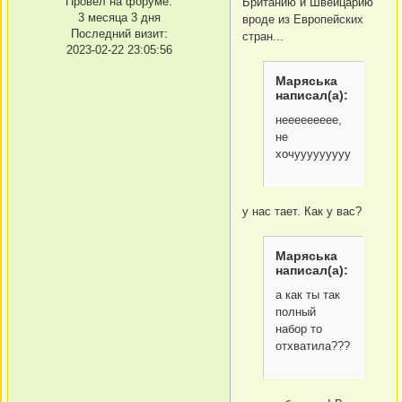
Провел на форуме:
Британию и Швейцарию
3 месяца 3 дня
вроде из Европейских
Последний визит:
стран...
2023-02-22 23:05:56
Маряська
написал(а):
неееееееее,
не
хочуууууууууу
у нас тает. Как у вас?
Маряська
написал(а):
а как ты так
полный
набор то
отхватила???