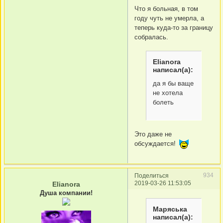
Что я больная, в том
году чуть не умерла, а
теперь куда-то за границу
собралась.
Elianora
написал(а):
да я бы ваще
не хотела
болеть
Это даже не
обсуждается!
934
Поделиться
2019-03-26 11:53:05
Elianora
Душа компании!
Маряська
написал(а):