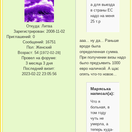
а для выезда
в страны ЕС
надо на меня
25 т.р
Откуда:
Литва
Зарегистрирован
: 2008-11-02
Приглашений:
0
ааа... ну да... Раньше
Сообщений:
16751
вроде была
Пол:
Женский
определенная сумма.
Возраст:
54
[1972-02-28]
При получении визы надо
Провел на форуме:
было предъявить 1000
3 месяца 3 дня
евро наличкой. А щас
Последний визит:
2023-02-22 23:05:56
опять что-то новое...
Маряська
написал(а):
Что я
больная, в
том году
чуть не
умерла, а
теперь куда-