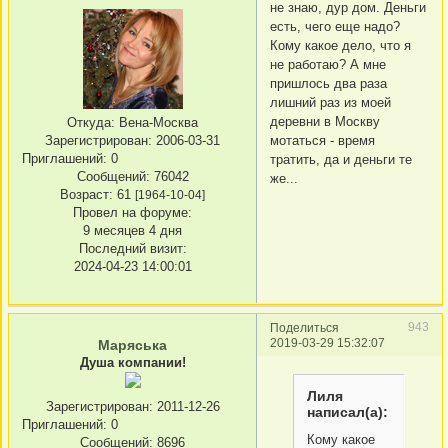
не знаю, дур дом. Деньги
есть, чего еще надо?
Кому какое дело, что я
не работаю? А мне
пришлось два раза
лишний раз из моей
деревни в Москву
Откуда:
Вена-Москва
мотаться - время
Зарегистрирован
: 2006-03-31
Приглашений:
0
тратить, да и деньги те
Сообщений:
76042
же...
Возраст:
61
[1964-10-04]
Провел на форуме:
9 месяцев 4 дня
Последний визит:
2024-04-23 14:00:01
943
Поделиться
2019-03-29 15:32:07
Маряська
Душа компании!
Лиля
Зарегистрирован
: 2011-12-26
написал(а):
Приглашений:
0
Кому какое
Сообщений:
8696