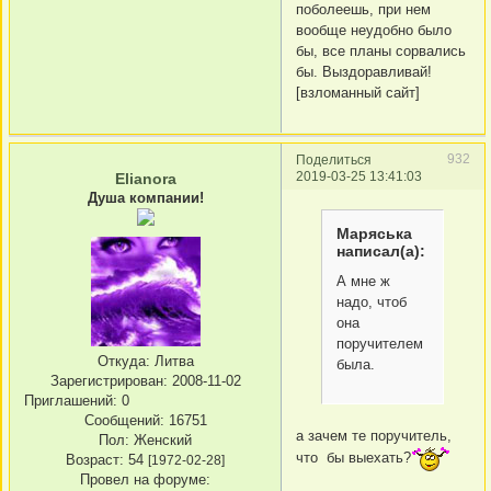
поболеешь, при нем
вообще неудобно было
бы, все планы сорвались
бы. Выздоравливай!
[взломанный сайт]
932
Поделиться
2019-03-25 13:41:03
Elianora
Душа компании!
Маряська
написал(а):
А мне ж
надо, чтоб
она
поручителем
Откуда:
Литва
была.
Зарегистрирован
: 2008-11-02
Приглашений:
0
Сообщений:
16751
а зачем те поручитель,
Пол:
Женский
что бы выехать?
Возраст:
54
[1972-02-28]
Провел на форуме: