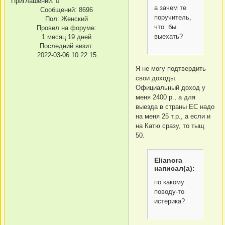
Приглашений:
0
а зачем те
Сообщений:
8696
поручитель,
Пол:
Женский
что бы
Провел на форуме:
выехать?
1 месяц 19 дней
Последний визит:
2022-03-06 10:22:15
Я не могу подтвердить
свои доходы.
Официальный доход у
меня 2400 р., а для
выезда в страны ЕС надо
на меня 25 т.р., а если и
на Катю сразу, то тыщ
50.
Elianora
написал(а):
по какому
поводу-то
истерика?