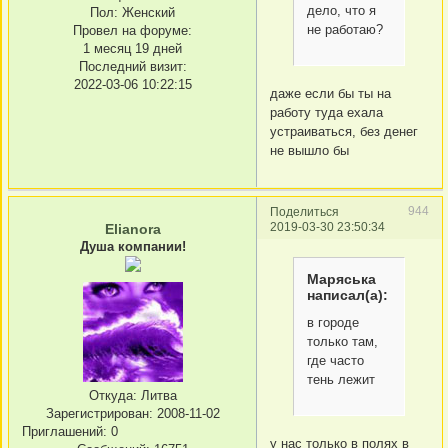
дело, что я
Пол:
Женский
не работаю?
Провел на форуме:
1 месяц 19 дней
Последний визит:
2022-03-06 10:22:15
даже если бы ты на
работу туда ехала
устраиваться, без денег
не вышло бы
944
Поделиться
2019-03-30 23:50:34
Elianora
Душа компании!
Маряська
написал(а):
в городе
только там,
где часто
тень лежит
Откуда:
Литва
Зарегистрирован
: 2008-11-02
Приглашений:
0
у нас только в полях в