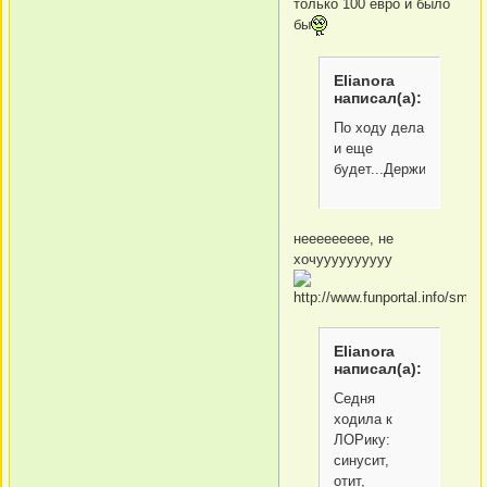
только 100 евро и было
бы
Elianora
написал(а):
По ходу дела
и еще
будет...Держитесь!!!
неееееееее, не
хочуууууууууу
Elianora
написал(а):
Седня
ходила к
ЛОРику:
синусит,
отит,