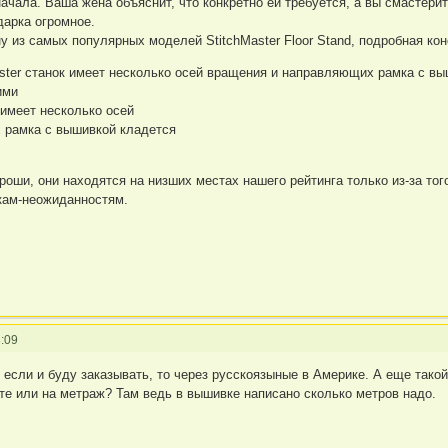
ачала. Ваша жена объяснит, что конкретно ей требуется, а вы смастери
дарка огромное.
у из самых популярных моделей StitchMaster Floor Stand, подробная ко
aster станок имеет несколько осей вращения и направляющих рамка с в
ими
к имеет несколько осей
 рамка с вышивкой кладется
роши, они находятся на низших местах нашего рейтинга только из-за тог
кам-неожиданностям.
:09
 если и буду заказывать, то через русскоязыные в Америке. А еще такой
те или на метраж? Там ведь в вышивке написано сколько метров надо.