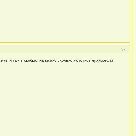
37
емы и там в скобках написано сколько моточков нужно,если