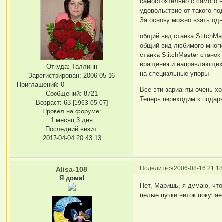
самостоятельно с самого н
удовольствие от такого по
За основу можно взять одн
общий вид станка StitchM
общий вид любимого мног
станка StitchMaster стано
вращения и направляющих
Откуда:
Таллинн
на специальные упоры
Зарегистрирован
: 2006-05-16
Приглашений:
0
Все эти варианты очень хо
Сообщений:
8721
Теперь переходим к подар
Возраст:
63
[1963-05-07]
Провел на форуме:
1 месяц 3 дня
Последний визит:
2017-04-04 20:43:13
Поделиться
2006-08-16 21:18
Alisa-108
Я дома!
Нет, Маришь, я думаю, что
целые пучки ниток покупае