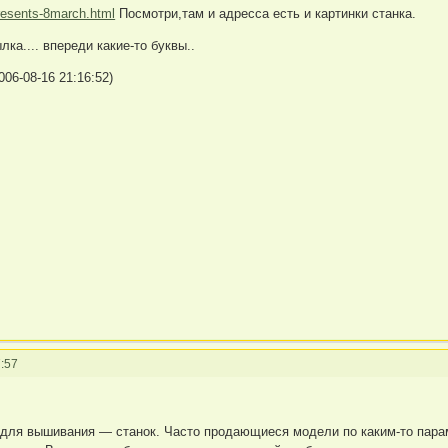
presents-8march.html
Посмотри,там и адресса есть и картинки станка.
ка.... впереди какие-то буквы..
06-08-16 21:16:52)
:57
для вышивания — станок. Часто продающиеся модели по каким-то парам