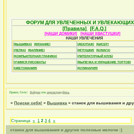
ФОРУМ ДЛЯ УВЛЕЧЕННЫХ И УВЛЕКАЮЩИХ
[Правила]
[F.A.Q.]
[НАШИ ДОМИКИ]
[НАШИ ХВАСТУШКИ]
НАШИ УВЛЕЧЕНИЯ
[ВЫШИВКА]
[ВЯЗАНИЕ]
[ДЕКУПАЖ]
[БИСЕР]
[ЛЕПКА]
[ВАЛЯНИЕ]
[ИГРУШКИ]
[БУМАГА]
[КОМПЬЮТЕРНАЯ ГРАФИКА]
[ЛИТЕРАТУРНЫЙ КЛУБ]
[УЧИМСЯ РИСОВАТЬ]
[ВЫПЕЧКА И УКРАШЕНИЕ ТОРТОВ]
[ЦВЕТОМАНИЯ]
[КУЛИНАРИЯ]
Привет, Гость!
Войдите
или
зарегистрируйтесь
.
»
Поиски себя!
»
Вышивка
»
станок для вышивания и дру
Страница:
«
1
2
3
4
»
станок для вышивания и другие полезные мелочи :)