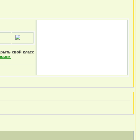
крыть свой класс
омике