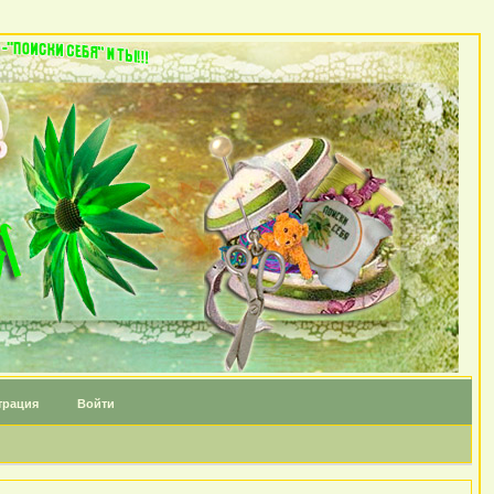
трация
Войти