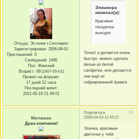
Элианора
написал(а):
Красивая
гвоздичка
выходит
Откуда:
Эстония г.Силламяэ
Зарегистрирован
: 2006-08-01
Точно! и делается очень
Приглашений:
0
быстро. можно сделать
Сообщений:
1495
белые из белой
Пол:
Женский
салфетки, или делаются
Возраст:
69
[1957-05-01]
они ещё из
Провел на форуме:
гофрированной бумаги.
17 дней 22 часа
Последний визит:
2021-05-19 21:49:01
58
Поделиться
2009-04-03 11:45:27
Милашка
Душа компании!
Эличка, красивые
цветочки у тебя