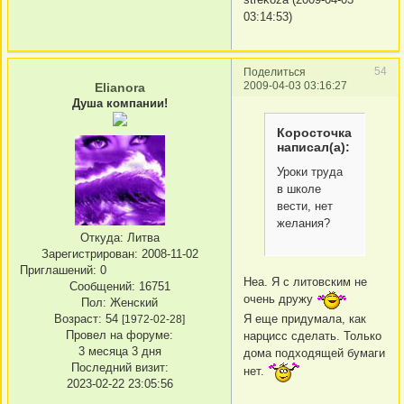
03:14:53)
54
Поделиться
2009-04-03 03:16:27
Elianora
Душа компании!
Коросточка
написал(а):
Уроки труда
в школе
вести, нет
желания?
Откуда:
Литва
Зарегистрирован
: 2008-11-02
Приглашений:
0
Неа. Я с литовским не
Сообщений:
16751
очень дружу
Пол:
Женский
Я еще придумала, как
Возраст:
54
[1972-02-28]
Провел на форуме:
нарцисс сделать. Только
3 месяца 3 дня
дома подходящей бумаги
Последний визит:
нет.
2023-02-22 23:05:56