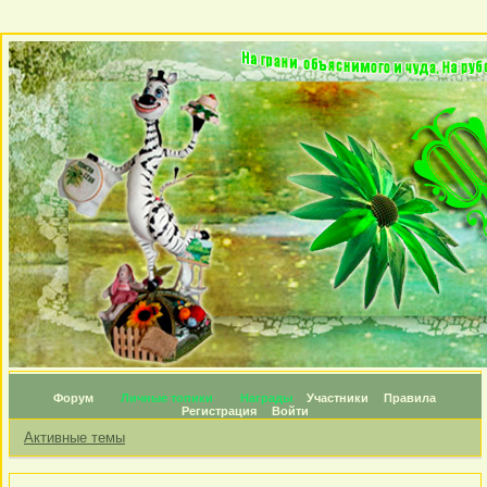
Форум
Личные топики
Награды
Участники
Правила
Регистрация
Войти
Активные темы