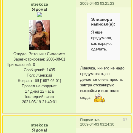
2009-04-03 03:21:23
strekoza
Я дома!
Элианора
написал(а):
Я еще
придумала,
как нарцисс
сделать.
Откуда:
Эстония г.Силламяэ
Зарегистрирован
: 2006-08-01
Приглашений:
0
Линочка, ничего не надо
Сообщений:
1495
придумывать,он
Пол:
Женский
делается очень просто,
Возраст:
69
[1957-05-01]
завтра отсканирую
Провел на форуме:
выкройки и выставлю
17 дней 22 часа
Последний визит:
сюда.
2021-05-19 21:49:01
57
Поделиться
2009-04-03 03:24:30
strekoza
Я дома!