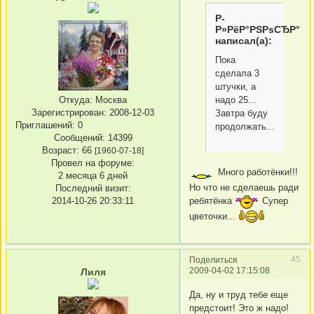
Р­
Р»РёР°РЅРѕСЂР°
написал(а):
Пока
сделала 3
штучки, а
Откуда:
Москва
надо 25...
Зарегистрирован
: 2008-12-03
Завтра буду
Приглашений:
0
продолжать...
Сообщений:
14399
Возраст:
66
[1960-07-18]
Провел на форуме:
Много работёнки!!!
2 месяца 6 дней
Но что не сделаешь ради
Последний визит:
2014-10-26 20:33:11
ребятёнка
Супер
цветочки...
45
Поделиться
2009-04-02 17:15:08
Лиля
Да, ну и труд тебе еще
предстоит! Это ж надо!