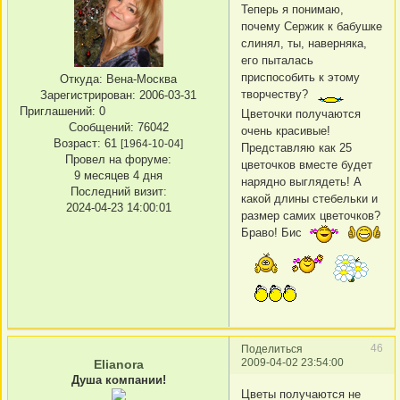
Теперь я понимаю,
почему Сержик к бабушке
слинял, ты, наверняка,
его пыталась
приспособить к этому
Откуда:
Вена-Москва
творчеству?
Зарегистрирован
: 2006-03-31
Приглашений:
0
Цветочки получаются
Сообщений:
76042
очень красивые!
Возраст:
61
[1964-10-04]
Представляю как 25
Провел на форуме:
цветочков вместе будет
9 месяцев 4 дня
нарядно выглядеть! А
Последний визит:
какой длины стебельки и
2024-04-23 14:00:01
размер самих цветочков?
Браво! Бис
46
Поделиться
2009-04-02 23:54:00
Elianora
Душа компании!
Цветы получаются не