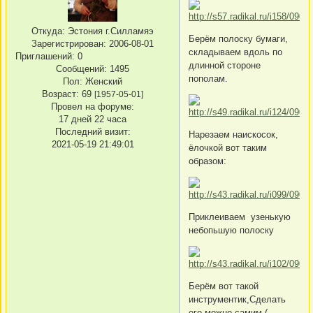
Откуда:
Эстония г.Силламяэ
Берём полоску бумаги,
Зарегистрирован
: 2006-08-01
складываем вдоль по
Приглашений:
0
длинной стороне
Сообщений:
1495
пополам.
Пол:
Женский
Возраст:
69
[1957-05-01]
Провел на форуме:
17 дней 22 часа
Последний визит:
Нарезаем наискосок,
2021-05-19 21:49:01
ёлочкой вот таким
образом:
Приклеиваем узенькую
небопьшую полоску
Берём вот такой
инструментик,Сделать
его можно самим (