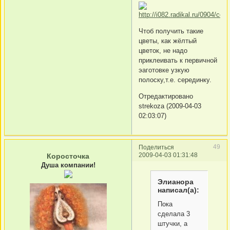
Чтоб получить такие
цветы, как жёлтый
цветок, не надо
приклеивать к первичной
эаготовке узкую
полоску,т.е. серединку.
Отредактировано
strekoza (2009-04-03
02:03:07)
49
Поделиться
2009-04-03 01:31:48
Коросточка
Душа компании!
Элианора
написал(а):
Пока
сделала 3
штучки, а