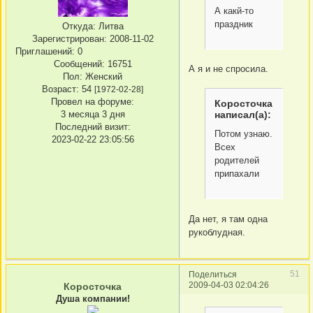
А какй-то
праздник
Откуда:
Литва
Зарегистрирован
: 2008-11-02
Приглашений:
0
Сообщений:
16751
А я и не спросила.
Пол:
Женский
Возраст:
54
[1972-02-28]
Провел на форуме:
Коросточка
3 месяца 3 дня
написал(а):
Последний визит:
Потом узнаю.
2023-02-22 23:05:56
Всех
родителей
припахали
Да нет, я там одна
рукоблудная.
51
Поделиться
2009-04-03 02:04:26
Коросточка
Душа компании!