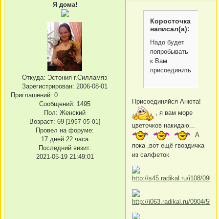
Я дома!
Коросточка
написал(а):
Надо будет
попробывать
к Вам
присоединиться.
Откуда:
Эстония г.Силламяэ
Зарегистрирован
: 2006-08-01
Приглашений:
0
Присоединяйся Анюта!
Сообщений:
1495
Пол:
Женский
, я вам море
Возраст:
69
[1957-05-01]
цветочков накидаю...
Провел на форуме:
А
17 дней 22 часа
пока ,вот ещё гвоздичка
Последний визит:
из салфеток
2021-05-19 21:49:01