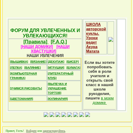
ШКОЛА
авторской
ФОРУМ ДЛЯ УВЛЕЧЕННЫХ И
куклы.
УВЛЕКАЮЩИХСЯ!
Уроки
[Правила]
[F.A.Q.]
ведет
[НАШИ ДОМИКИ]
[НАШИ
Акуна
ХВАСТУШКИ]
Матата
НАШИ УВЛЕЧЕНИЯ
[ВЫШИВКА]
[ВЯЗАНИЕ]
[ДЕКУПАЖ]
[БИСЕР]
Если вы хотите
попробовать
[ЛЕПКА]
[ВАЛЯНИЕ]
[ИГРУШКИ]
[БУМАГА]
себя в роли
[КОМПЬЮТЕРНАЯ
[ЛИТЕРАТУРНЫЙ
учителя и
ГРАФИКА]
КЛУБ]
открыть свой
[ВЫПЕЧКА И
класс в нашей
[УЧИМСЯ РИСОВАТЬ]
УКРАШЕНИЕ
школе
ТОРТОВ]
рукоделия,
пишите
в моем
[ЦВЕТОМАНИЯ]
[КУЛИНАРИЯ]
домике
Привет, Гость!
Войдите
или
зарегистрируйтесь
.