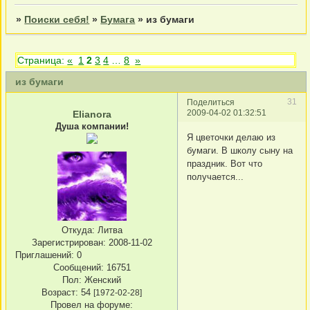
»
Поиски себя!
»
Бумага
»
из бумаги
Страница:
«
1
2
3
4
…
8
»
из бумаги
31
Поделиться
2009-04-02 01:32:51
Elianora
Душа компании!
Я цветочки делаю из
бумаги. В школу сыну на
праздник. Вот что
получается...
Откуда:
Литва
Зарегистрирован
: 2008-11-02
Приглашений:
0
Сообщений:
16751
Пол:
Женский
Возраст:
54
[1972-02-28]
Провел на форуме: