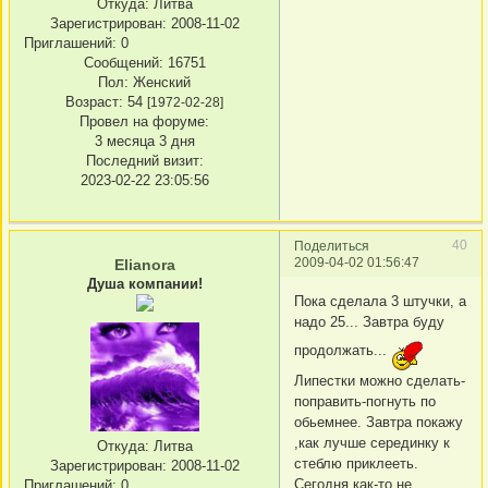
Откуда:
Литва
Зарегистрирован
: 2008-11-02
Приглашений:
0
Сообщений:
16751
Пол:
Женский
Возраст:
54
[1972-02-28]
Провел на форуме:
3 месяца 3 дня
Последний визит:
2023-02-22 23:05:56
40
Поделиться
2009-04-02 01:56:47
Elianora
Душа компании!
Пока сделала 3 штучки, а
надо 25... Завтра буду
продолжать...
Липестки можно сделать-
поправить-погнуть по
обьемнее. Завтра покажу
,как лучше серединку к
Откуда:
Литва
стеблю приклееть.
Зарегистрирован
: 2008-11-02
Сегодня как-то не
Приглашений:
0