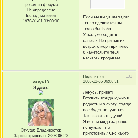
Провел на форуме:
Не определено
Последний визит:
Если бы вы увидели,как
1970-01-01 03:00:00
тепло одеваются,вы
точно бы haha
У нас уже ходят в
сапогах.Но при наших
ветрах с моря при плюс
8,кажется,что тебя
насквозь продувает.
131
Поделиться
2006-12-05 09:06:31
varya13
Я дома!
Ленусь, привет!
Готовить всегда нужно в
радость и в охоту, тодгда
все будет получаться!
Так сказать от души!!!
Я вот ни когда за ранее
не думаю, что
Откуда:
Владивосток
приготовить? Оно как-то
Зарегистрирован
: 2006-06-20