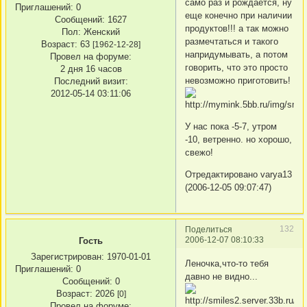
само раз и рождается, ну
Приглашений:
0
еще конечно при наличии
Сообщений:
1627
продуктов!!! а так можно
Пол:
Женский
размечтаться и такого
Возраст:
63
[1962-12-28]
напридумывать, а потом
Провел на форуме:
говорить, что это просто
2 дня 16 часов
невозможно приготовить!
Последний визит:
2012-05-14 03:11:06
У нас пока -5-7, утром
-10, ветренно. но хорошо,
свежо!
Отредактировано varya13
(2006-12-05 09:07:47)
132
Поделиться
2006-12-07 08:10:33
Гость
Зарегистрирован
: 1970-01-01
Леночка,что-то тебя
Приглашений:
0
давно не видно...
Сообщений:
0
Возраст:
2026
[0]
Провел на форуме: