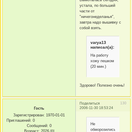
устала, по большей
части от
"ничегонеделанья",
завтра надо вышивку с
собой взять.
varya13
написал(а):
На работу
хожу пешком
(20 мин.)
Здорово! Полезно очень!
130
Поделиться
2006-11-30 18:53:24
Гость
Зарегистрирован
: 1970-01-01
Приглашений:
0
Не
Сообщений:
0
обморозились?
Возраст:
2026
[0]