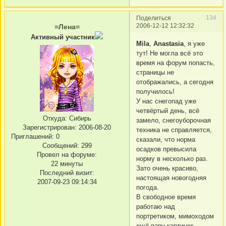
134
Поделиться
2006-12-12 12:32:32
=Лена=
Активный участник
Mila
,
Anastasia
, я уже
тут! Не могла всё это
время на форум попасть,
страницы не
отображались, а сегодня
получилось!
У нас снегопад уже
четвёртый день, всё
Откуда:
Сибирь
замело, снегоуборочная
Зарегистрирован
: 2006-08-20
техника не справляется,
Приглашений:
0
сказали, что норма
Сообщений:
299
осадков превысила
Провел на форуме:
норму в несколько раз.
22 минуты
Зато очень красиво,
Последний визит:
настоящая новогодняя
2007-09-23 09:14:34
погода.
В свободное время
работаю над
портретиком, мимоходом
ещё пару картинок