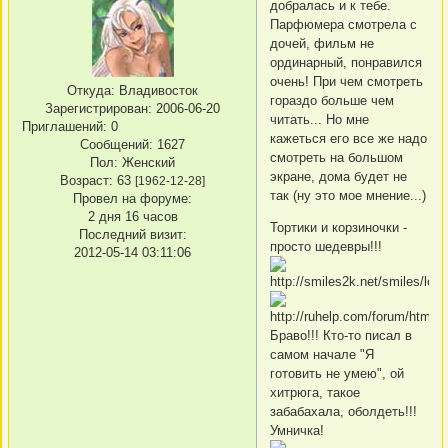
добралась и к тебе.
Парфюмера смотрела с
дочей, фильм не
ординарный, понравился
очень! При чем смотреть
Откуда:
Владивосток
гораздо больше чем
Зарегистрирован
: 2006-06-20
читать... Но мне
Приглашений:
0
кажеться его все же надо
Сообщений:
1627
смотреть на большом
Пол:
Женский
экране, дома будет не
Возраст:
63
[1962-12-28]
так (ну это мое мнение...)
Провел на форуме:
2 дня 16 часов
Тортики и корзиночки -
Последний визит:
просто шедевры!!!
2012-05-14 03:11:06
Браво!!! Кто-то писал в
самом начале "Я
готовить не умею", ой
хитрюга, такое
забабахала, оболдеть!!!
Умничка!