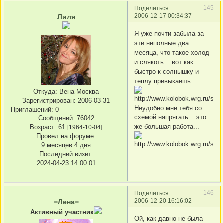
145
Поделиться
2006-12-17 00:34:37
Лиля
Я уже почти забыла за
эти неполные два
месяца, что такое холод
и слякоть... вот как
быстро к солнышку и
теплу привыкаешь
Откуда:
Вена-Москва
Зарегистрирован
: 2006-03-31
Неудобно мне тебя со
Приглашений:
0
схемой напрягать... это
Сообщений:
76042
же большая работа...
Возраст:
61
[1964-10-04]
Провел на форуме:
9 месяцев 4 дня
Последний визит:
2024-04-23 14:00:01
146
Поделиться
2006-12-20 16:16:02
=Лена=
Активный участник
Ой, как давно не была