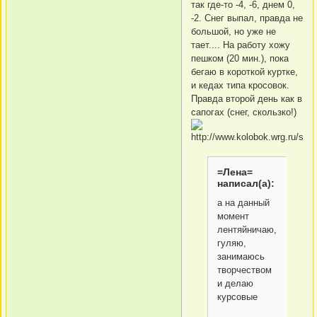
так где-то -4, -6, днем 0,
-2. Снег выпал, правда не
большой, но уже не
тает.... На работу хожу
пешком (20 мин.), пока
бегаю в короткой куртке,
и кедах типа кросовок.
Правда второй день как в
сапогах (снег, скользко!)
=Лена=
написал(а):
а на данный
момент
лентяйничаю,
гуляю,
занимаюсь
творчеством
и делаю
курсовые