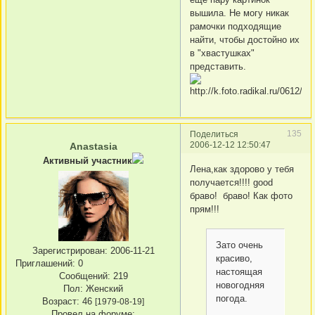
вышила. Не могу никак
рамочки подходящие
найти, чтобы достойно их
в "хвастушках"
представить.
135
Поделиться
2006-12-12 12:50:47
Anastasia
Активный участник
Лена,как здорово у тебя
получается!!!! good
браво! браво! Как фото
прям!!!
Зато очень
Зарегистрирован
: 2006-11-21
красиво,
Приглашений:
0
настоящая
Сообщений:
219
новогодняя
Пол:
Женский
погода.
Возраст:
46
[1979-08-19]
Провел на форуме: