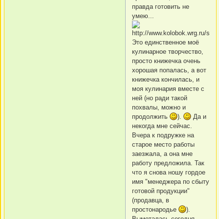
правда готовить не
умею...
Это единственное моё
кулинарное творчество,
просто книжечка очень
хорошая попалась, а вот
книжечка кончилась, и
моя кулинария вместе с
ней (но ради такой
похвалы, можно и
продолжить
).
Да и
некогда мне сейчас.
Вчера к подружке на
старое место работы
заезжала, а она мне
работу предложила. Так
что я снова ношу гордое
имя "менеджера по сбыту
готовой продукции"
(продавца, в
простонародье
).
Вымоталась сегодня,