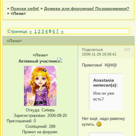
»
Поиски себя!
»
Домики для форумчан! Познакомимся?
»
=Лена=
Страница:
«
1
2
3
4
5
6
7
»
=Лена=
121
Поделиться
2006-11-28 18:39:41
=Лена=
Активный участник
Приветики! #@#@
Anastasia
написал(а):
Или он уже
есть?
Откуда:
Сибирь
Зарегистрирован
: 2006-08-20
Нет ещё, надо рамочку
Приглашений:
0
купить.
Сообщений:
299
Провел на форуме: