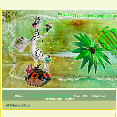
Форум
Личные топики
Награды
Участники
Правила
Регистрация
Войти
Активные темы