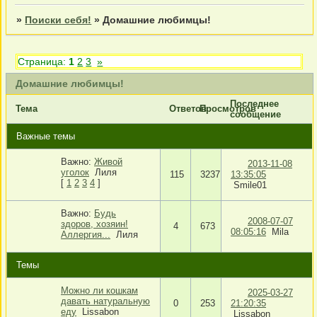
»
Поиски себя!
»
Домашние любимцы!
Страница:
1
2
3
»
Домашние любимцы!
Последнее
Тема
Ответов
Просмотров
сообщение
Важные темы
Важно:
Живой
2013-11-08
уголок
Лиля
115
3237
13:35:05
[
1
2
3
4
]
Smile01
Важно:
Будь
2008-07-07
здоров, хозяин!
4
673
08:05:16
Mila
Аллергия...
Лиля
Темы
Можно ли кошкам
2025-03-27
давать натуральную
0
253
21:20:35
еду
Lissabon
Lissabon