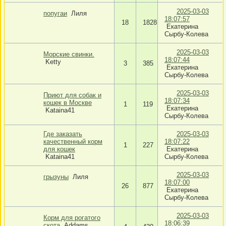
2025-03-03
попугаи
Лиля
18:07:57
18
1828
Екатерина
Сырбу-Колева
2025-03-03
Морские свинки.
18:07:44
Ketty
3
385
Екатерина
Сырбу-Колева
2025-03-03
Приют для собак и
18:07:34
кошек в Москве
1
119
Екатерина
Kataina41
Сырбу-Колева
Где заказать
2025-03-03
качественный корм
18:07:22
1
227
для кошек
Екатерина
Kataina41
Сырбу-Колева
2025-03-03
грызуны
Лиля
18:07:00
26
877
Екатерина
Сырбу-Колева
2025-03-03
Корм для рогатого
18:06:39
скота
Addams