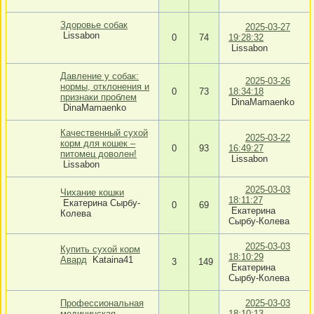
Здоровье собак
2025-03-27
Lissabon
0
74
19:28:32
Lissabon
Давление у собак:
2025-03-26
нормы, отклонения и
0
73
18:34:18
признаки проблем
DinaMamaenko
DinaMamaenko
Качественный сухой
2025-03-22
корм для кошек –
0
93
16:49:27
питомец доволен!
Lissabon
Lissabon
2025-03-03
Чихание кошки
18:11:27
Екатерина Сырбу-
0
69
Екатерина
Колева
Сырбу-Колева
2025-03-03
Купить сухой корм
18:10:29
Авард
Kataina41
3
149
Екатерина
Сырбу-Колева
Профессиональная
2025-03-03
медицинская
18:10:13