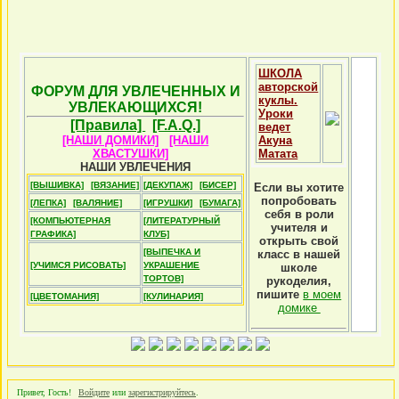
ШКОЛА
авторской
ФОРУМ ДЛЯ УВЛЕЧЕННЫХ И
куклы.
УВЛЕКАЮЩИХСЯ!
Уроки
[Правила]
[F.A.Q.]
ведет
[НАШИ ДОМИКИ]
[НАШИ
Акуна
ХВАСТУШКИ]
Матата
НАШИ УВЛЕЧЕНИЯ
[ВЫШИВКА]
[ВЯЗАНИЕ]
[ДЕКУПАЖ]
[БИСЕР]
Если вы хотите
попробовать
[ЛЕПКА]
[ВАЛЯНИЕ]
[ИГРУШКИ]
[БУМАГА]
себя в роли
[КОМПЬЮТЕРНАЯ
[ЛИТЕРАТУРНЫЙ
учителя и
ГРАФИКА]
КЛУБ]
открыть свой
[ВЫПЕЧКА И
класс в нашей
[УЧИМСЯ РИСОВАТЬ]
УКРАШЕНИЕ
школе
ТОРТОВ]
рукоделия,
пишите
в моем
[ЦВЕТОМАНИЯ]
[КУЛИНАРИЯ]
домике
Привет, Гость!
Войдите
или
зарегистрируйтесь
.