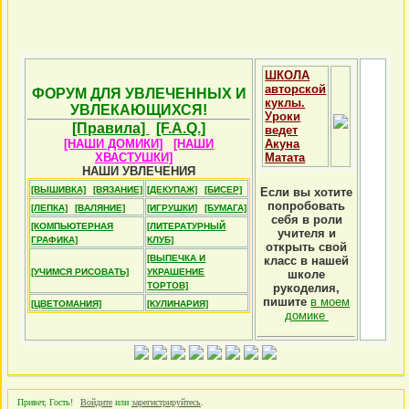
ШКОЛА
авторской
ФОРУМ ДЛЯ УВЛЕЧЕННЫХ И
куклы.
УВЛЕКАЮЩИХСЯ!
Уроки
[Правила]
[F.A.Q.]
ведет
[НАШИ ДОМИКИ]
[НАШИ
Акуна
ХВАСТУШКИ]
Матата
НАШИ УВЛЕЧЕНИЯ
[ВЫШИВКА]
[ВЯЗАНИЕ]
[ДЕКУПАЖ]
[БИСЕР]
Если вы хотите
попробовать
[ЛЕПКА]
[ВАЛЯНИЕ]
[ИГРУШКИ]
[БУМАГА]
себя в роли
[КОМПЬЮТЕРНАЯ
[ЛИТЕРАТУРНЫЙ
учителя и
ГРАФИКА]
КЛУБ]
открыть свой
[ВЫПЕЧКА И
класс в нашей
[УЧИМСЯ РИСОВАТЬ]
УКРАШЕНИЕ
школе
ТОРТОВ]
рукоделия,
пишите
в моем
[ЦВЕТОМАНИЯ]
[КУЛИНАРИЯ]
домике
Привет, Гость!
Войдите
или
зарегистрируйтесь
.