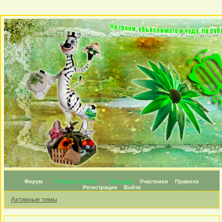
Форум
Личные топики
Награды
Участники
Правила
Регистрация
Войти
Активные темы