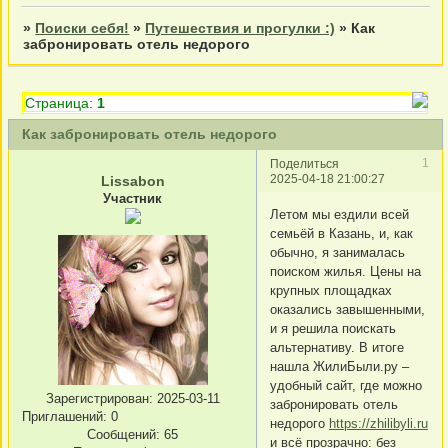
»
Поиски себя!
»
Путешествия и прогулки :)
»
Как
забронировать отель недорого
Страница:
1
Как забронировать отель недорого
1
Поделиться
2025-04-18 21:00:27
Lissabon
Участник
Летом мы ездили всей
семьёй в Казань, и, как
обычно, я занималась
поиском жилья. Цены на
крупных площадках
оказались завышенными,
и я решила поискать
альтернативу. В итоге
нашла ЖилиБыли.ру –
удобный сайт, где можно
Зарегистрирован
: 2025-03-11
забронировать отель
Приглашений:
0
недорого
https://zhilibyli.ru
Сообщений:
65
и всё прозрачно: без