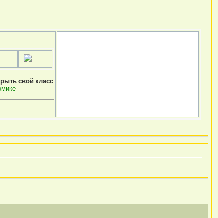
крыть свой класс
омике