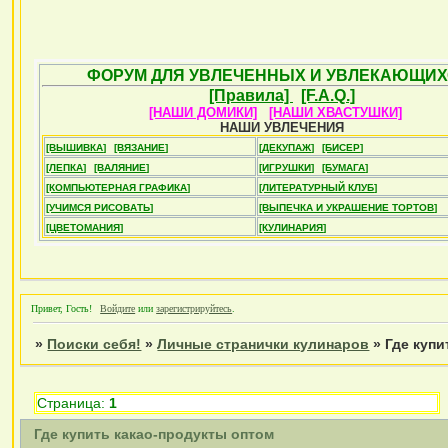
ФОРУМ ДЛЯ УВЛЕЧЕННЫХ И УВЛЕКАЮЩИХ
[Правила]
[F.A.Q.]
[НАШИ ДОМИКИ]
[НАШИ ХВАСТУШКИ]
НАШИ УВЛЕЧЕНИЯ
[ВЫШИВКА]
[ВЯЗАНИЕ]
[ДЕКУПАЖ]
[БИСЕР]
[ЛЕПКА]
[ВАЛЯНИЕ]
[ИГРУШКИ]
[БУМАГА]
[КОМПЬЮТЕРНАЯ ГРАФИКА]
[ЛИТЕРАТУРНЫЙ КЛУБ]
[УЧИМСЯ РИСОВАТЬ]
[ВЫПЕЧКА И УКРАШЕНИЕ ТОРТОВ]
[ЦВЕТОМАНИЯ]
[КУЛИНАРИЯ]
Привет, Гость!
Войдите
или
зарегистрируйтесь
.
»
Поиски себя!
»
Личные странички кулинаров
»
Где купи
Страница:
1
Где купить какао-продукты оптом