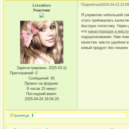
Поделиться
2025-04-22 22:06
Lissabon
Участник
Я управляю небольшой сем
этого требовались качест
быструю логистику. Через
что
какао-порошок и масло
подщелачивания. Нам помо
качества: масло удобное 
новый продукт без лишних
Зарегистрирован
: 2025-03-11
Приглашений:
0
Сообщений:
65
Провел на форуме:
8 часов 15 минут
Последний визит:
2025-04-24 18:04:20
Страница:
1