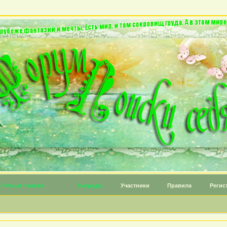
Личные топики
Награды
Участники
Правила
Регис