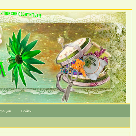
трация
Войти