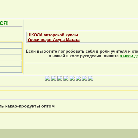
СЯ!
ШКОЛА авторской куклы.
Уроки ведет Акуна Матата
Если вы хотите попробовать себя в роли учителя и от
в нашей школе рукоделия, пишите
в моем д
ть какао-продукты оптом