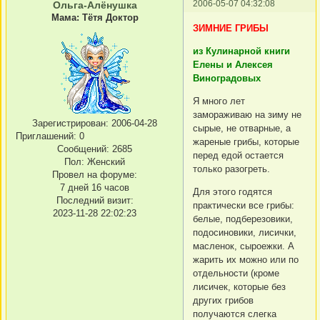
2006-05-07 04:32:08
Ольга-Алёнушка
Мама: Тётя Доктор
ЗИМНИЕ ГРИБЫ
из Кулинарной книги
Елены и Алексея
Виноградовых
Я много лет
замораживаю на зиму не
Зарегистрирован
: 2006-04-28
сырые, не отварные, а
Приглашений:
0
жареные грибы, которые
Сообщений:
2685
перед едой остается
Пол:
Женский
только разогреть.
Провел на форуме:
7 дней 16 часов
Для этого годятся
Последний визит:
практически все грибы:
2023-11-28 22:02:23
белые, подберезовики,
подосиновики, лисички,
масленок, сыроежки. А
жарить их можно или по
отдельности (кроме
лисичек, которые без
других грибов
получаются слегка