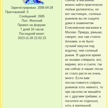
Сейчас в магазинах
можно найти практически
Зарегистрирован
: 2006-04-28
любые деликатесы, но
Приглашений:
0
вот настоящих, соленых
Сообщений:
2685
рыжиков вы не сыщите
Пол:
Женский
даже в знаменитом
Провел на форуме:
Елисеевском магазине в
7 дней 16 часов
Москве. Правда, раньше,
Последний визит:
говорят, они там стояли
2023-11-28 22:02:23
бочками, и не было
лучшей закуски под
водочку, чем соленый
рыжик. В царское время
их возами собирали, вот,
видимо, все и съели, так
как сейчас в наших лесах
их стало расти не очень
много. Если вам
посчастливится собрать
рыжиков хоть немного, то
при засолке не мешайте
их с другими грибами, а
посолите их отдельно,
хоть в маленькой