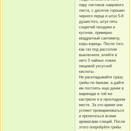
пару листиков лаврового
листа, с десяток горошин
черного перца и штук 5-8
душистого, штук пять
соцветий гвоздики и
кусочек, примерно
квадратный сантиметр,
коры корицы. После того,
как газ под рассолом
выключили, влейте в
него 3 чайных ложки
пищевой уксусной
кислоты.
Не раскладывайте сразу
грибы по банкам, а дайте
им постоять еще денек в
маринаде в той же
кастрюле и в прохладном
месте. За это время они
успеют промариноваться
и пропитаться всеми
ароматами специй. После
этого попробуйте грибы