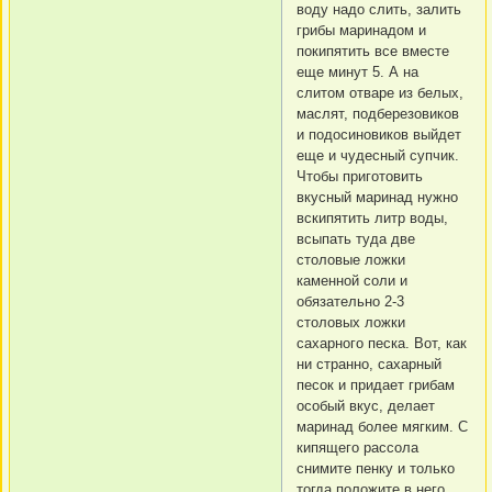
воду надо слить, залить
грибы маринадом и
покипятить все вместе
еще минут 5. А на
слитом отваре из белых,
маслят, подберезовиков
и подосиновиков выйдет
еще и чудесный супчик.
Чтобы приготовить
вкусный маринад нужно
вскипятить литр воды,
всыпать туда две
столовые ложки
каменной соли и
обязательно 2-3
столовых ложки
сахарного песка. Вот, как
ни странно, сахарный
песок и придает грибам
особый вкус, делает
маринад более мягким. С
кипящего рассола
снимите пенку и только
тогда положите в него