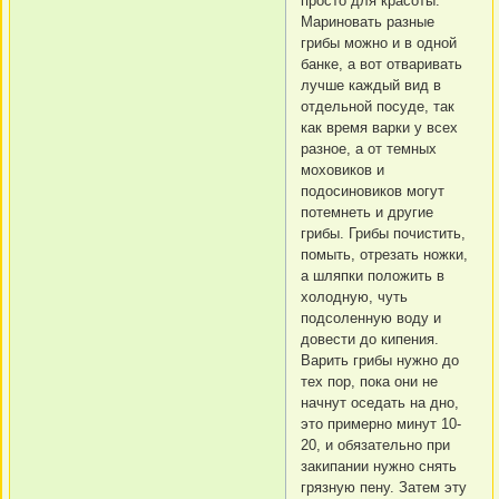
просто для красоты.
Мариновать разные
грибы можно и в одной
банке, а вот отваривать
лучше каждый вид в
отдельной посуде, так
как время варки у всех
разное, а от темных
моховиков и
подосиновиков могут
потемнеть и другие
грибы. Грибы почистить,
помыть, отрезать ножки,
а шляпки положить в
холодную, чуть
подсоленную воду и
довести до кипения.
Варить грибы нужно до
тех пор, пока они не
начнут оседать на дно,
это примерно минут 10-
20, и обязательно при
закипании нужно снять
грязную пену. Затем эту