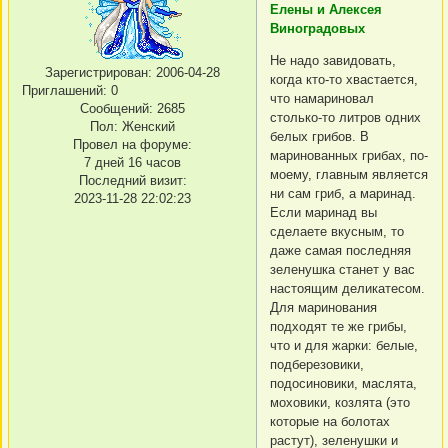
Елены и Алексея
Виноградовых
Не надо завидовать,
Зарегистрирован
: 2006-04-28
когда кто-то хвастается,
Приглашений:
0
что намариновал
Сообщений:
2685
столько-то литров одних
Пол:
Женский
белых грибов. В
Провел на форуме:
маринованных грибах, по-
7 дней 16 часов
моему, главным является
Последний визит:
ни сам гриб, а маринад.
2023-11-28 22:02:23
Если маринад вы
сделаете вкусным, то
даже самая последняя
зеленушка станет у вас
настоящим деликатесом.
Для маринования
подходят те же грибы,
что и для жарки: белые,
подберезовики,
подосиновики, маслята,
моховики, козлята (это
которые на болотах
растут), зеленушки и