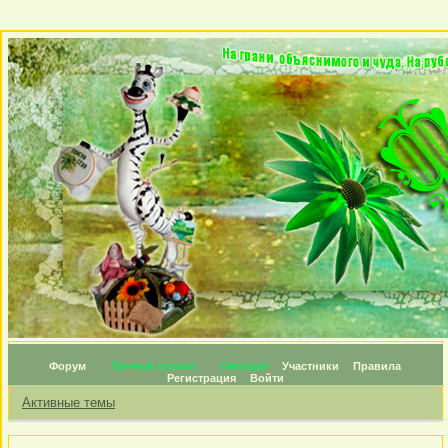
Форум
Личные топики
Награды
Участники
Правила
Регистрация
Войти
Активные темы