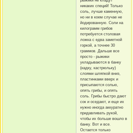
рыжики не кладут
никаких специй! Только
соль, лучше каменную,
но ни в коем случае не
йодированную. Соли на
килограмм грибов
потребуется столовая
ложка с едва заметной
горкой, а точнее 30
граммов. Дальше все
просто - рыжики
укладываются в банку
(кадку, кастрюльку)
слоями шляпкой вниз,
пластинками вверх и
присыпаются солью,
опять грибы, и опять
соль. Грибы быстро дают
сок и оседают, и еще их
нужно иногда аккуратно
придавливать рукой,
чтобы их больше вошло в
банку. Вот и все.
Остается только