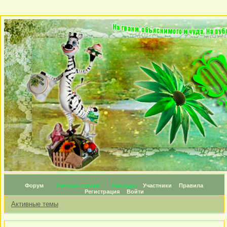
Форум
Личные топики
Награды
Участники
Правила
Регистрация
Войти
Активные темы