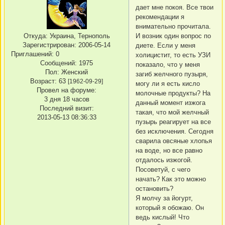
дает мне покоя. Все твои
рекомендации я
внимательно прочитала.
Откуда:
Украина, Тернополь
И возник один вопрос по
Зарегистрирован
: 2006-05-14
диете. Если у меня
Приглашений:
0
холицистит, то есть УЗИ
Сообщений:
1975
показало, что у меня
Пол:
Женский
загиб желчного пузыря,
Возраст:
63
[1962-09-29]
могу ли я есть кисло
Провел на форуме:
молочные продукты? На
3 дня 18 часов
данный момент изжога
Последний визит:
такая, что мой желчный
2013-05-13 08:36:33
пузырь реагирует на все
без исключения. Сегодня
сварила овсяные хлопья
на воде, но все равно
отдалось изжогой.
Посоветуй, с чего
начать? Как это можно
остановить?
Я молчу за йогурт,
который я обожаю. Он
ведь кислый! Что