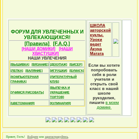
ШКОЛА
авторской
ФОРУМ ДЛЯ УВЛЕЧЕННЫХ И
куклы.
УВЛЕКАЮЩИХСЯ!
Уроки
[Правила]
[F.A.Q.]
ведет
[НАШИ ДОМИКИ]
[НАШИ
Акуна
ХВАСТУШКИ]
Матата
НАШИ УВЛЕЧЕНИЯ
[ВЫШИВКА]
[ВЯЗАНИЕ]
[ДЕКУПАЖ]
[БИСЕР]
Если вы хотите
попробовать
[ЛЕПКА]
[ВАЛЯНИЕ]
[ИГРУШКИ]
[БУМАГА]
себя в роли
[КОМПЬЮТЕРНАЯ
[ЛИТЕРАТУРНЫЙ
учителя и
ГРАФИКА]
КЛУБ]
открыть свой
[ВЫПЕЧКА И
класс в нашей
[УЧИМСЯ РИСОВАТЬ]
УКРАШЕНИЕ
школе
ТОРТОВ]
рукоделия,
пишите
в моем
[ЦВЕТОМАНИЯ]
[КУЛИНАРИЯ]
домике
Привет, Гость!
Войдите
или
зарегистрируйтесь
.