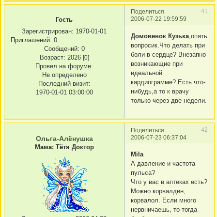
41
Поделиться
2006-07-22 19:59:59
Гость
Зарегистрирован
: 1970-01-01
Домовенок Кузька
,опять
Приглашений:
0
вопросик.Что делать при
Сообщений:
0
боли в сердце? Внезапно
Возраст:
2026
[0]
возникающие при
Провел на форуме:
идеальной
Не определено
кардиограмме? Есть что-
Последний визит:
нибудь,а то к врачу
1970-01-01 03:00:00
только через две недели.
42
Поделиться
2006-07-23 06:37:04
Ольга-Алёнушка
Мама: Тётя Доктор
Mila
А давление и частота
пульса?
Что у вас в аптеках есть?
Можно корвалдин,
корвалол. Если много
нервничаешь, то тогда