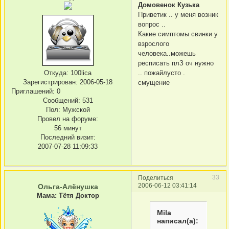
Домовенок Кузька
Приветик .. у меня возник
вопрос ..
Какие симптомы свинки у
взрослого
человека..можешь
респисать плЗ оч нужно
.. пожайлусто .
Откуда:
100lica
Зарегистрирован
: 2006-05-18
смущение
Приглашений:
0
Сообщений:
531
Пол:
Мужской
Провел на форуме:
56 минут
Последний визит:
2007-07-28 11:09:33
33
Поделиться
2006-06-12 03:41:14
Ольга-Алёнушка
Мама: Тётя Доктор
Mila
написал(а):