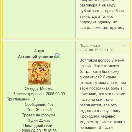
разговора я не буду
публиковать - врачебная
тайна. Да и то, что
подходит одному, не
всегда помогает другому.
58
Поделиться
2007-08-15 23:31:28
Juga
Активный участник
Вот такой вопрос у меня
возник. Что это может
быть... хотя бы к кому
обратиться? Сильно
отекают у мамы ноги, при
этом постоянная боль в
Откуда:
Москва
Зарегистрирован
: 2006-09-09
пояснице, так что ночами
Приглашений:
0
часто не спит, еле
Сообщений:
457
разгибается, все это
Пол:
Женский
отдается в левую ногу.
Провел на форуме:
Проходила недавно
3 дня 21 час
медосмотр ничего такого
Последний визит:
не нашли. В части
2009-04-20 15:16:33