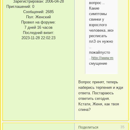
Зарегистрирован
: 2006-04-28
вопрос ..
Приглашений:
0
Какие
Сообщений:
2685
симптомы
Пол:
Женский
свинки у
Провел на форуме:
взрослого
7 дней 16 часов
человека..можешь
Последний визит:
респисать
2023-11-28 22:02:23
плЗ оч нужно
..
пожайлусто
..
http://www.melissa.ru/
смущение
Вопрос принят, теперь
наберись терпения и жди
ответа. Постараюсь
ответить сегодня.
Кстати, Женя, как твоя
спина?
35
Поделиться