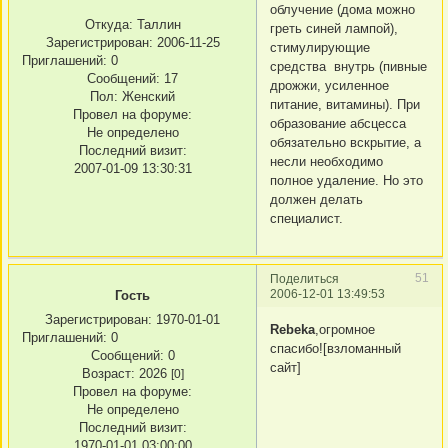
облучение (дома можно
Откуда:
Таллин
греть синей лампой),
Зарегистрирован
: 2006-11-25
стимулирующие
Приглашений:
0
средства внутрь (пивные
Сообщений:
17
дрожжи, усиленное
Пол:
Женский
питание, витамины). При
Провел на форуме:
образование абсцесса
Не определено
обязательно вскрытие, а
Последний визит:
несли необходимо
2007-01-09 13:30:31
полное удаление. Но это
должен делать
специалист.
51
Поделиться
2006-12-01 13:49:53
Гость
Зарегистрирован
: 1970-01-01
Rebeka
,огромное
Приглашений:
0
спасибо![взломанный
Сообщений:
0
сайт]
Возраст:
2026
[0]
Провел на форуме:
Не определено
Последний визит:
1970-01-01 03:00:00