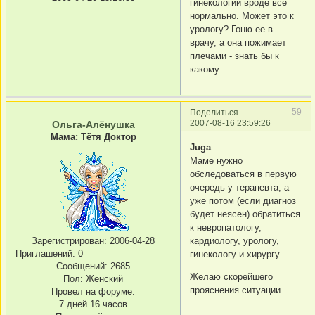
гинекологии вроде все
нормально. Может это к
урологу? Гоню ее в
врачу, а она пожимает
плечами - знать бы к
какому...
59
Поделиться
2007-08-16 23:59:26
Ольга-Алёнушка
Мама: Тётя Доктор
Juga
Маме нужно
обследоваться в первую
очередь у терапевта, а
уже потом (если диагноз
будет неясен) обратиться
к невропатологу,
Зарегистрирован
: 2006-04-28
кардиологу, урологу,
Приглашений:
0
гинекологу и хирургу.
Сообщений:
2685
Желаю скорейшего
Пол:
Женский
прояснения ситуации.
Провел на форуме:
7 дней 16 часов