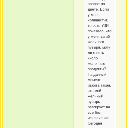
вопрос по
диете. Если
у меня
холицистит,
то есть УЗИ
показало, что
у меня загиб
желчного
пузыря, могу
ли я есть
кисло
молочные
продукты?
На данный
момент
изжога такая,
что мой
желчный
пузырь
реагирует на
все без
исключения.
Сегодня