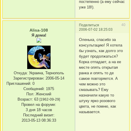
постепенно (а ему сейчас
уже 18!).
40
Поделиться
2006-07-02 18:25:03
Alisa-108
Я дома!
Оленька, спасибо за
консультацию! Я хотела
бы узнать, как долго это
будет продолжаться?
Корка отпадает, а на ее
месте опять открытая
Откуда:
Украина, Тернополь
ранка и опять то де
Зарегистрирован
: 2006-05-14
самое повторяется. А
Приглашений:
0
чем можно это
Сообщений:
1975
смазывать? Ему
Пол:
Женский
назначили какую то
Возраст:
63
[1962-09-29]
штуку ярко розового
Провел на форуме:
цвета, не помню, как
3 дня 18 часов
называется.
Последний визит:
2013-05-13 08:36:33