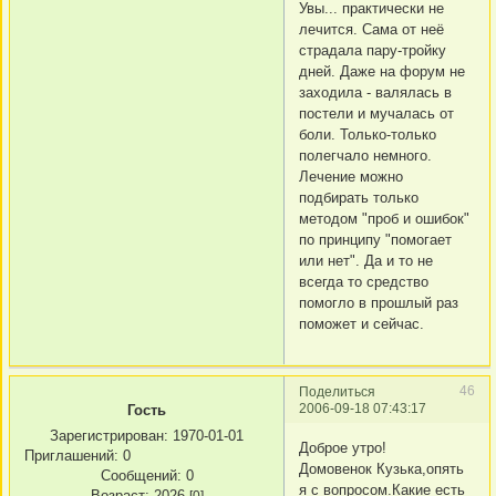
Увы... практически не
лечится. Сама от неё
страдала пару-тройку
дней. Даже на форум не
заходила - валялась в
постели и мучалась от
боли. Только-только
полегчало немного.
Лечение можно
подбирать только
методом "проб и ошибок"
по принципу "помогает
или нет". Да и то не
всегда то средство
помогло в прошлый раз
поможет и сейчас.
46
Поделиться
2006-09-18 07:43:17
Гость
Зарегистрирован
: 1970-01-01
Доброе утро!
Приглашений:
0
Домовенок Кузька,опять
Сообщений:
0
я с вопросом.Какие есть
Возраст:
2026
[0]