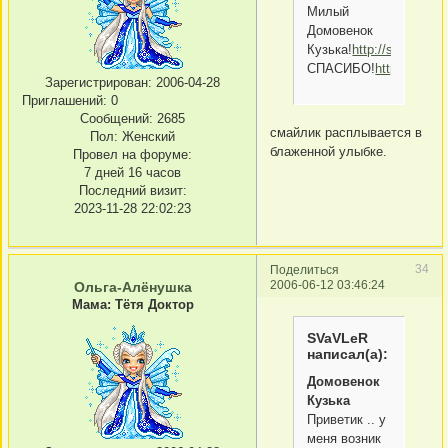
Милый
Домовенок
Кузька!
http://smiles2k.
СПАСИБО!
http://smile
Зарегистрирован
: 2006-04-28
Приглашений:
0
Сообщений:
2685
смайлик расплывается в
Пол:
Женский
блаженной улыбке.
Провел на форуме:
7 дней 16 часов
Последний визит:
2023-11-28 22:02:23
34
Поделиться
2006-06-12 03:46:24
Ольга-Алёнушка
Мама: Тётя Доктор
SVaVLeR
написал(а):
Домовенок
Кузька
Приветик .. у
меня возник