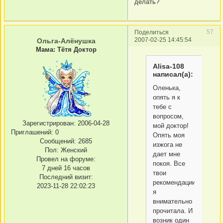
делать?
57
Поделиться
2007-02-25 14:45:54
Ольга-Алёнушка
Мама: Тётя Доктор
Alisa-108
написал(а):
Оленька,
опять я к
тебе с
вопросом,
Зарегистрирован
: 2006-04-28
мой доктор!
Приглашений:
0
Опять моя
Сообщений:
2685
изжога не
Пол:
Женский
дает мне
Провел на форуме:
покоя. Все
7 дней 16 часов
твои
Последний визит:
рекомендации
2023-11-28 22:02:23
я
внимательно
прочитала. И
возник один