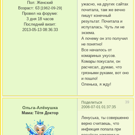
Пол:
Женский
ужасно, на других сайтах
Возраст:
63
[1962-09-29]
почитала, там же вечно
Провел на форуме:
пишут конечный
3 дня 18 часов
результат. Почитала и
Последний визит:
испугалась. Чуть ли не
2013-05-13 08:36:33
экзема.
А почему он это получил
не понятно!
Все началось от
комариных укусов.
Комары покусали, он
расчесал, думаю, что
грязными руками, вот оно
и пошло!
Оленька, я жду!
39
Поделиться
2006-07-01 01:37:35
Ольга-Алёнушка
Мама: Тётя Доктор
Ленуська, ты совершенно
верно считаешь, что
инфекция попала при
расчёсах комариных