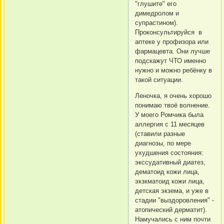
"глушите" его
димедролом и
супрастином).
Проконсультируйся в
аптеке у профизора или
фармацевта. Они лучше
подскажут ЧТО именно
нужно и можно ребёнку в
такой ситуации.
Леночка, я очень хорошо
понимаю твоё волнение.
У моего Ромчика была
аллергия с 11 месяцев
(ставили разные
диагнозы, по мере
ухудшения состояния:
экссудативный диатез,
дематоид кожи лица,
экзкматоид кожи лица,
детская экзема, и уже в
стадии "выздоровления" -
атопический дерматит).
Намучались с ним почти