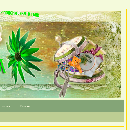
трация
Войти