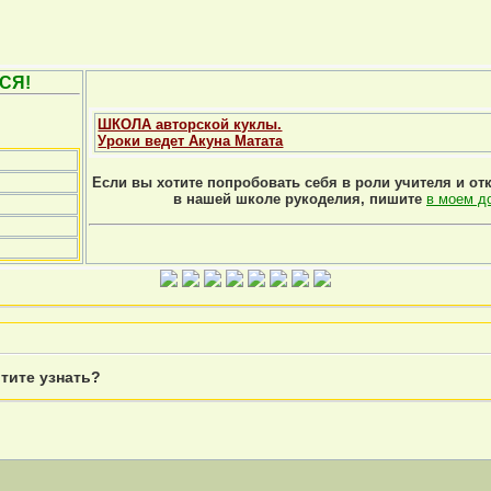
СЯ!
ШКОЛА авторской куклы.
Уроки ведет Акуна Матата
Если вы хотите попробовать себя в роли учителя и от
в нашей школе рукоделия, пишите
в моем д
тите узнать?