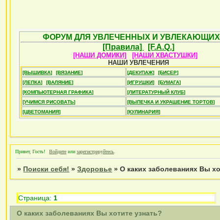
ФОРУМ ДЛЯ УВЛЕЧЕННЫХ И УВЛЕКАЮЩИХ
[Правила]
[F.A.Q.]
[НАШИ ДОМИКИ]
[НАШИ ХВАСТУШКИ]
НАШИ УВЛЕЧЕНИЯ
[ВЫШИВКА]
[ВЯЗАНИЕ]
[ДЕКУПАЖ]
[БИСЕР]
[ЛЕПКА]
[ВАЛЯНИЕ]
[ИГРУШКИ]
[БУМАГА]
[КОМПЬЮТЕРНАЯ ГРАФИКА]
[ЛИТЕРАТУРНЫЙ КЛУБ]
[УЧИМСЯ РИСОВАТЬ]
[ВЫПЕЧКА И УКРАШЕНИЕ ТОРТОВ]
[ЦВЕТОМАНИЯ]
[КУЛИНАРИЯ]
Привет, Гость!
Войдите
или
зарегистрируйтесь
.
»
Поиски себя!
»
Здоровье
»
О каких заболеваниях Вы хо
Страница:
1
О каких заболеваниях Вы хотите узнать?