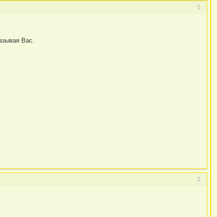
1
азывая Вас.
2