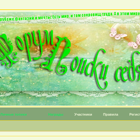
Личные топики
Награды
Участники
Правила
Регис