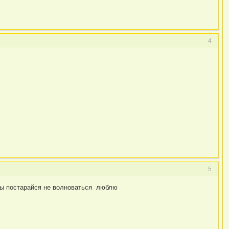
4
5
 ты постарайся не волноваться люблю