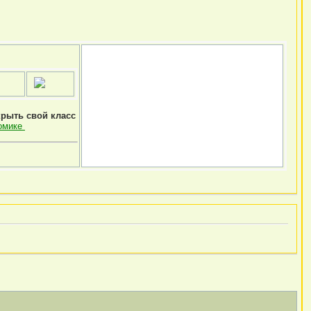
крыть свой класс
омике