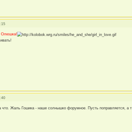
:15
,
Олюшка!
ивать!
:40
за что. Жаль Гошика - наше солнышко форумное. Пусть поправляется, а