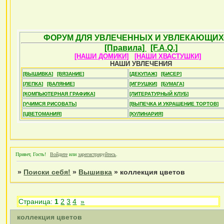
ФОРУМ ДЛЯ УВЛЕЧЕННЫХ И УВЛЕКАЮЩИХ
[Правила]
[F.A.Q.]
[НАШИ ДОМИКИ]
[НАШИ ХВАСТУШКИ]
НАШИ УВЛЕЧЕНИЯ
[ВЫШИВКА]
[ВЯЗАНИЕ]
[ДЕКУПАЖ]
[БИСЕР]
[ЛЕПКА]
[ВАЛЯНИЕ]
[ИГРУШКИ]
[БУМАГА]
[КОМПЬЮТЕРНАЯ ГРАФИКА]
[ЛИТЕРАТУРНЫЙ КЛУБ]
[УЧИМСЯ РИСОВАТЬ]
[ВЫПЕЧКА И УКРАШЕНИЕ ТОРТОВ]
[ЦВЕТОМАНИЯ]
[КУЛИНАРИЯ]
Привет, Гость!
Войдите
или
зарегистрируйтесь
.
»
Поиски себя!
»
Вышивка
»
коллекция цветов
Страница:
1
2
3
4
»
коллекция цветов