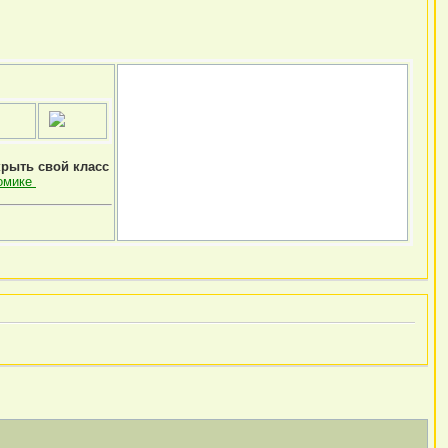
крыть свой класс
омике