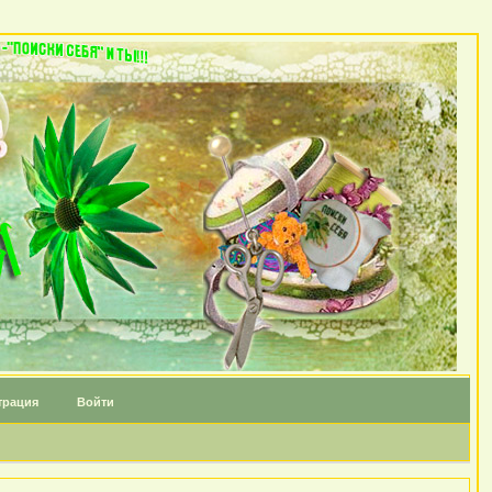
трация
Войти