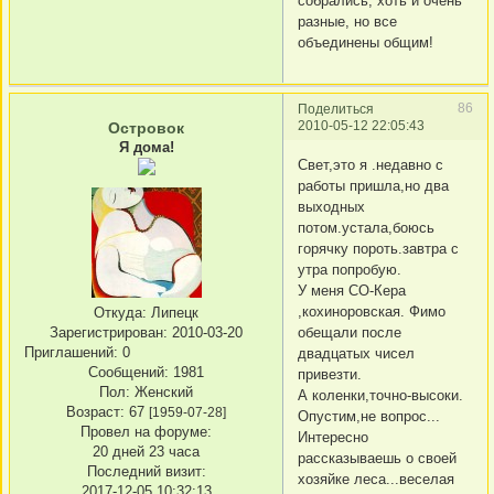
собрались, хоть и очень
разные, но все
объединены общим!
86
Поделиться
2010-05-12 22:05:43
Островок
Я дома!
Свет,это я .недавно с
работы пришла,но два
выходных
потом.устала,боюсь
горячку пороть.завтра с
утра попробую.
У меня СО-Кера
,кохиноровская. Фимо
Откуда:
Липецк
Зарегистрирован
: 2010-03-20
обещали после
Приглашений:
0
двадцатых чисел
Сообщений:
1981
привезти.
Пол:
Женский
А коленки,точно-высоки.
Возраст:
67
[1959-07-28]
Опустим,не вопрос...
Провел на форуме:
Интересно
20 дней 23 часа
рассказываешь о своей
Последний визит:
хозяйке леса...веселая
2017-12-05 10:32:13