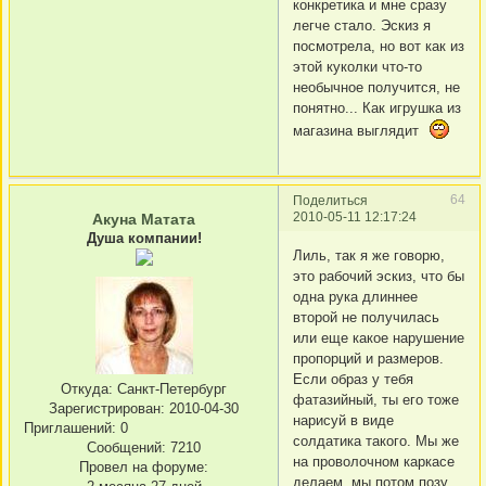
конкретика и мне сразу
легче стало. Эскиз я
посмотрела, но вот как из
этой куколки что-то
необычное получится, не
понятно... Как игрушка из
магазина выглядит
64
Поделиться
2010-05-11 12:17:24
Акуна Матата
Душа компании!
Лиль, так я же говорю,
это рабочий эскиз, что бы
одна рука длиннее
второй не получилась
или еще какое нарушение
пропорций и размеров.
Если образ у тебя
Откуда:
Санкт-Петербург
фатазийный, ты его тоже
Зарегистрирован
: 2010-04-30
нарисуй в виде
Приглашений:
0
солдатика такого. Мы же
Сообщений:
7210
на проволочном каркасе
Провел на форуме:
делаем, мы потом позу