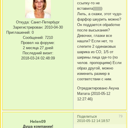
ссылку-то не
вставила))))))))
Лиль, а скажи, этот чудо-
фарфор шкурить можно?
Откуда:
Санкт-Петербург
Он поддается обработке
Зарегистрирован
: 2010-04-30
после высыхания?
Приглашений:
0
Девочки, глазки все
Сообщений:
7210
нашли? Если нет, то
Провел на форуме:
слепите 2 одинаковых
2 месяца 27 дней
шарика из СО, 1/5 от
Последний визит:
ширины лица где-то (по
2018-03-24 02:48:09
челов. пропорциям) Если
образ другой, можно
изменить размер в
соответствии с ним.
Отредактировано Акуна
Матата (2010-05-12
12:27:46)
79
Поделиться
2010-05-12 14:18:57
Helen09
Душа компании!