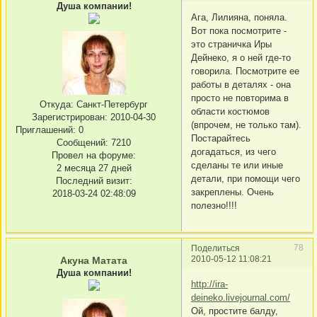
Душа компании!
Ага, Лилияна, поняла.
Вот пока посмотрите -
это страничка Иры
Дейнеко, я о ней где-то
говорила. Посмотрите ее
работы в деталях - она
просто не повторима в
Откуда:
Санкт-Петербург
области костюмов
Зарегистрирован
: 2010-04-30
(впрочем, не только там).
Приглашений:
0
Постарайтесь
Сообщений:
7210
догадаться, из чего
Провел на форуме:
сделаны те или иные
2 месяца 27 дней
детали, при помощи чего
Последний визит:
закреплены. Очень
2018-03-24 02:48:09
полезно!!!!
78
Поделиться
2010-05-12 11:08:21
Акуна Матата
Душа компании!
http://ira-
deineko.livejournal.com/
Ой, простите балду,