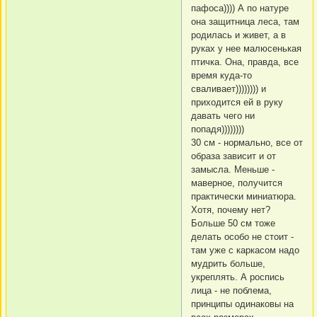
пафоса)))) А по натуре
она защитница леса, там
родилась и живет, а в
руках у нее малюсенькая
птичка. Она, правда, все
время куда-то
сваливает)))))))) и
приходится ей в руку
давать чего ни
попадя))))))))
30 см - нормально, все от
образа зависит и от
замысла. Меньше -
маверное, получится
практически миниатюра.
Хотя, почему нет?
Больше 50 см тоже
делать особо не стоит -
там уже с каркасом надо
мудрить больше,
укреплять. А роспись
лица - не поблема,
принципы одинаковы на