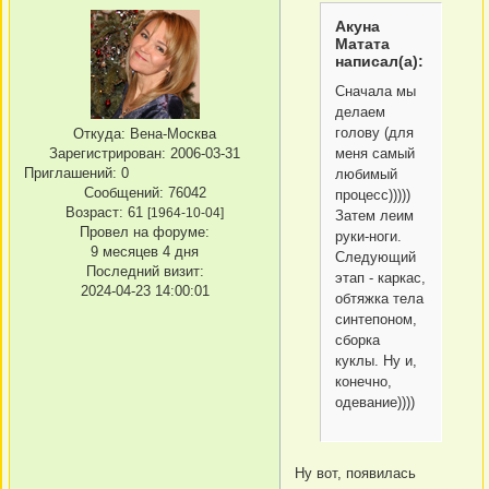
Акуна
Матата
написал(а):
Сначала мы
делаем
голову (для
Откуда:
Вена-Москва
Зарегистрирован
: 2006-03-31
меня самый
Приглашений:
0
любимый
Сообщений:
76042
процесс)))))
Возраст:
61
[1964-10-04]
Затем леим
Провел на форуме:
руки-ноги.
9 месяцев 4 дня
Следующий
Последний визит:
этап - каркас,
2024-04-23 14:00:01
обтяжка тела
синтепоном,
сборка
куклы. Ну и,
конечно,
одевание))))
Ну вот, появилась