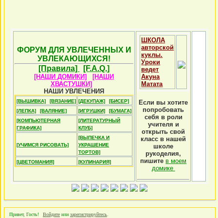
ШКОЛА
авторской
ФОРУМ ДЛЯ УВЛЕЧЕННЫХ И
куклы.
УВЛЕКАЮЩИХСЯ!
Уроки
[Правила]
[F.A.Q.]
ведет
[НАШИ ДОМИКИ]
[НАШИ
Акуна
ХВАСТУШКИ]
Матата
НАШИ УВЛЕЧЕНИЯ
[ВЫШИВКА]
[ВЯЗАНИЕ]
[ДЕКУПАЖ]
[БИСЕР]
Если вы хотите
попробовать
[ЛЕПКА]
[ВАЛЯНИЕ]
[ИГРУШКИ]
[БУМАГА]
себя в роли
[КОМПЬЮТЕРНАЯ
[ЛИТЕРАТУРНЫЙ
учителя и
ГРАФИКА]
КЛУБ]
открыть свой
[ВЫПЕЧКА И
класс в нашей
[УЧИМСЯ РИСОВАТЬ]
УКРАШЕНИЕ
школе
ТОРТОВ]
рукоделия,
пишите
в моем
[ЦВЕТОМАНИЯ]
[КУЛИНАРИЯ]
домике
Привет, Гость!
Войдите
или
зарегистрируйтесь
.