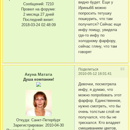
видно будет. Еще у
Сообщений:
7210
Ирины66 можно
Провел на форуме:
попросить тетушку
2 месяца 27 дней
пошкурить, что там
Последний визит:
получится? Сейчас еще
2018-03-24 02:48:09
инфу поищу, увидела
где-то инфу по
холодному фарфору,
сейчас гляну, что там
говорят
83
Поделиться
2010-05-12 16:01:41
Акуна Матата
Душа компании!
Девочки, посмотрела
инфу, я думаю, что
можно попробовать этот
фарфор. Единственное,
нужно смотреть, что бы
очень толстым слой не
получался, что бы не
Откуда:
Санкт-Петербург
трескался. Кто владеет
Зарегистрирован
: 2010-04-30
смешиванием цветов,