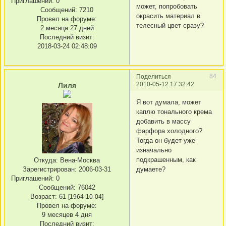
Приглашений:
0
может, попробовать
Сообщений:
7210
окрасить материал в
Провел на форуме:
телесный цвет сразу?
2 месяца 27 дней
Последний визит:
2018-03-24 02:48:09
84
Поделиться
2010-05-12 17:32:42
Лиля
Я вот думала, может
каплю тонального крема
добавить в массу
фарфора холодного?
Тогда он будет уже
изначально
подкрашенным, как
Откуда:
Вена-Москва
думаете?
Зарегистрирован
: 2006-03-31
Приглашений:
0
Сообщений:
76042
Возраст:
61
[1964-10-04]
Провел на форуме:
9 месяцев 4 дня
Последний визит: