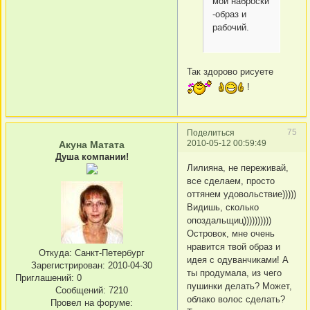
мои наброски
-образ и
рабочий.
Так здорово рисуете
!
75
Поделиться
2010-05-12 00:59:49
Акуна Матата
Душа компании!
Лилияна, не переживай,
все сделаем, просто
оттянем удовольствие)))))
Видишь, сколько
опоздальщиц))))))))))
Островок, мне очень
нравится твой образ и
Откуда:
Санкт-Петербург
идея с одуванчиками! А
Зарегистрирован
: 2010-04-30
ты продумала, из чего
Приглашений:
0
пушинки делать? Может,
Сообщений:
7210
облако волос сделать?
Провел на форуме: