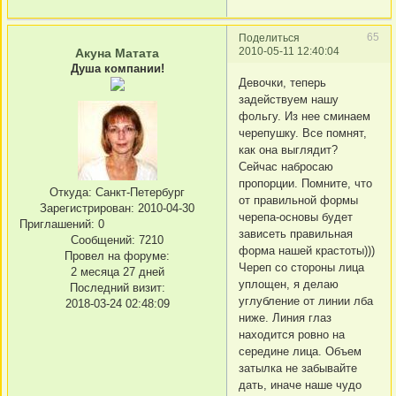
65
Поделиться
2010-05-11 12:40:04
Акуна Матата
Душа компании!
Девочки, теперь
задействуем нашу
фольгу. Из нее сминаем
черепушку. Все помнят,
как она выглядит?
Сейчас набросаю
пропорции. Помните, что
Откуда:
Санкт-Петербург
от правильной формы
Зарегистрирован
: 2010-04-30
черепа-основы будет
Приглашений:
0
зависеть правильная
Сообщений:
7210
форма нашей крастоты)))
Провел на форуме:
Череп со стороны лица
2 месяца 27 дней
уплощен, я делаю
Последний визит:
углубление от линии лба
2018-03-24 02:48:09
ниже. Линия глаз
находится ровно на
середине лица. Объем
затылка не забывайте
дать, иначе наше чудо