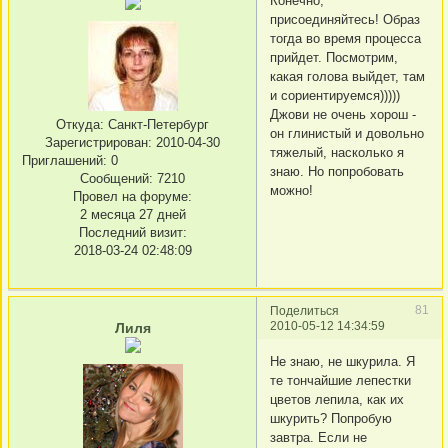
Конечно,
присоединяйтесь! Образ
тогда во время процесса
прийдет. Посмотрим,
какая голова выйдет, там
и сориентируемся)))))
Джови не очень хорош -
Откуда:
Санкт-Петербург
он глинистый и довольно
Зарегистрирован
: 2010-04-30
тяжелый, насколько я
Приглашений:
0
знаю. Но попробовать
Сообщений:
7210
можно!
Провел на форуме:
2 месяца 27 дней
Последний визит:
2018-03-24 02:48:09
81
Поделиться
2010-05-12 14:34:59
Лиля
Не знаю, не шкурила. Я
те тончайшие лепестки
цветов лепила, как их
шкурить? Попробую
завтра. Если не