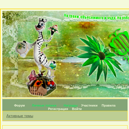
Форум
Личные топики
Награды
Участники
Правила
Регистрация
Войти
Активные темы