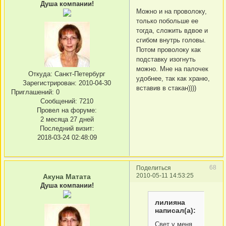
Душа компании!
Можно и на проволоку,
только побольше ее
тогда, сложить вдвое и
сгибом внутрь головы.
Потом проволоку как
подставку изогнуть
можно. Мне на палочек
Откуда:
Санкт-Петербург
удобнее, так как храню,
Зарегистрирован
: 2010-04-30
вставив в стакан))))
Приглашений:
0
Сообщений:
7210
Провел на форуме:
2 месяца 27 дней
Последний визит:
2018-03-24 02:48:09
68
Поделиться
2010-05-11 14:53:25
Акуна Матата
Душа компании!
лилияна
написал(а):
Свет у меня