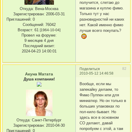
получится, слетаю до
магазина и куплю фимо.
Откуда:
Вена-Москва
Только тут у нас
Зарегистрирован
: 2006-03-31
Приглашений:
0
разновидностей ни каких
Сообщений:
76042
нет. Какой именно фимо
Возраст:
61
[1964-10-04]
лучше всего покупать?
Провел на форуме:
9 месяцев 4 дня
Последний визит:
2024-04-23 14:00:01
82
Поделиться
2010-05-12 14:46:58
Акуна Матата
Душа компании!
Вообще, если мы
запекайку делаем, то
Фимо Пуппен или для
миниатюр. Но он только в
больших упаковках по
пол-кило бывает. Но
здесь все в основном
Откуда:
Санкт-Петербург
СО делают, давай
Зарегистрирован
: 2010-04-30
попробуем с этой, а там
Приглашений:
0