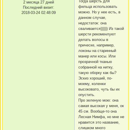
Тогда шерсть для
2 месяца 27 дней
фильца использовать
Последний визит:
можно. Но у нее есть, в
2018-03-24 02:48:09
данном случае,
недостаток: она
сваливается)))))) Из такой
шерсти рекоменлуют
делать волосы в
прическе, например,
локоны на старинный
манер или косы. Или
прозрачной тканью
собранной на нитку,
такую оборку как бы?
Эскиз хороший, по-
моему, коленки
высоковато, чуть бы их
опустить.
Про зеленую мою: она
самая высокая у меня, ок
45 см. Вообще-то она
Лесная Нимфа, но мне не
нравится это название,
слишком много