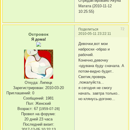
Отредактировано Акуна
Матата (2010-11-12
10:25:55)
72
Поделиться
2010-05-11 23:22:11
Островок
Я дома!
Девочки,вот мои
наброски -образ и
рабочий.
Конечно,девочку
-одувана буду сначала. А
потом-видно будет..
Светик,проверь
,пожалуйста...
Откуда:
Липецк
Зарегистрирован
: 2010-03-20
я сегодня не смогу
Приглашений:
0
начать. завтра только..
Сообщений:
1981
но клянусь-догоню...
Пол:
Женский
Возраст:
67
[1959-07-28]
Провел на форуме:
20 дней 23 часа
Последний визит:
2017-12-05 10:32:13