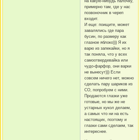
на какую-нибудь палочку,
примерно там, где у нас
позвоночник в череп
входит.
И еще: поищите, может
завалялись где пара
бусин, по размеру как
глазное яблоко))) Я их
варю из запекайки, но я
так поняла, что у всех
самоотвердевайка или
чудо-фарфор, они варки
не вынесут))) Если
совсем ничего нет, можно
сделать пару шариков из
СО, попробуем с ними.
Продаются глазки уже
готовые, но мы же не
устарных кукол делаем,
а самых что ни на есть
настоящих, поэтому и
глазки сами сделаем, так
интереснее.