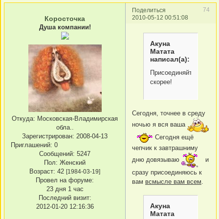
74
Поделиться
2010-05-12 00:51:08
Коросточка
Душа компании!
Акуна
Матата
написал(а):
Присоединяйтесь
скорее!
Сегодня, точнее в среду
Откуда:
Московская-Владимирская
ночью я вся ваша
обла..
Зарегистрирован
: 2008-04-13
Сегодня ещё
Приглашений:
0
чепчик к завтрашниму
Сообщений:
5247
дню довязываю
и
Пол:
Женский
Возраст:
42
[1984-03-19]
сразу присоединяюсь к
Провел на форуме:
вам
всмысле вам всем
.
23 дня 1 час
Последний визит:
Акуна
2012-01-20 12:16:36
Матата