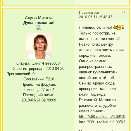
71
Поделиться
2010-05-11 16:48:47
Акуна Матата
Душа компании!
Лилияна, отлично!
Только посмотри, не
высоковато ли глазки?
Ровно по их центру
должна проходить линия
середины головы.
Одна из самых
Откуда:
Санкт-Петербург
распространенных
Зарегистрирован
: 2010-04-30
ошибок кукольников -
Приглашений:
0
низкий покатый лоб.
Сообщений:
7210
Сейчас брошу сюда
Провел на форуме:
пропорции головы из
2 месяца 27 дней
книги Надежды
Последний визит:
Генсицкой. Можно их
2018-03-24 02:48:09
распечатать, удобно
будет сличать.
http://s60.radikal.ru/i169/100
http://i081.radikal.ru/1005/36