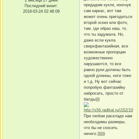
2 месяца 27 дней
придадим кукле, изогнув
Последний визит:
сам каркас, вот там
2018-03-24 02:48:09
может очень пригодиться
второй эскиз или фото,
там, где образ наш, то,
что ты задумала. Но,
даже если кукла
сверхфантазийная, все
возможные пропорции
художественно
нарушаются, то все
равно руки должны быть
одной длинны, ноги тоже
и т.д. Ну вот сейчас
попробую фантазийку
набросать, просто от
балды)))
При любом раскладе нам
необходимы размеры,
что бы не скосить
ничего.))))))