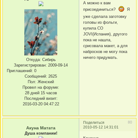
А можно к вам
присоединиться?
Я
уже сделала заготовку
головы из фольги,
купила СО
JOVI(Испания), другого
пока не нашла,
срисовала макет, а для
набросков не могу пока
ничего придумать.
Откуда:
Сибирь
Зарегистрирован
: 2009-09-14
Приглашений:
0
Сообщений:
2625
Пол:
Женский
Провел на форуме:
28 дней 15 часов
Последний визит:
2016-03-20 04:47:22
80
Поделиться
2010-05-12 14:31:01
Акуна Матата
Душа компании!