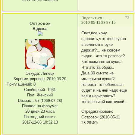
73
Поделиться
2010-05-11 23:27:15
Островок
Я дома!
Свет,все хочу
спросить,что твоя кукла
в зеленом в руке
держит?... не совсем
видно.. что-то розовое?
Как называется кукла.
Что это за образ..
Да,а 30 см-это не
Откуда:
Липецк
Зарегистрирован
: 2010-03-20
маленькая кукла?
Приглашений:
0
Головка -то небольшая
Сообщений:
1981
будет и на ней надо еще
Пол:
Женский
все и нарисовать?
Возраст:
67
[1959-07-28]
тонюсенькой кисточкой...
Провел на форуме:
20 дней 23 часа
Отредактировано
Последний визит:
Островок (2010-05-11
2017-12-05 10:32:13
23:28:40)