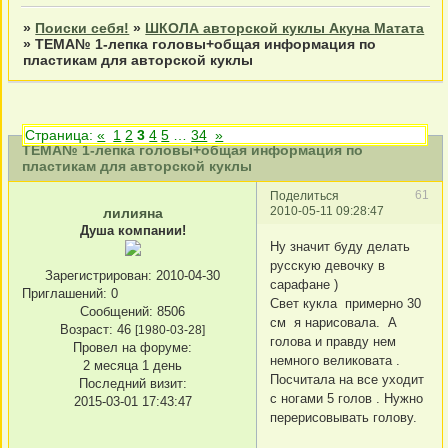
»
Поиски себя!
»
ШКОЛА авторской куклы Акуна Матата
»
ТЕМА№ 1-лепка головы+общая информация по
пластикам для авторской куклы
Страница:
«
1
2
3
4
5
…
34
»
ТЕМА№ 1-лепка головы+общая информация по
пластикам для авторской куклы
61
Поделиться
2010-05-11 09:28:47
лилияна
Душа компании!
Ну значит буду делать
русскую девочку в
Зарегистрирован
: 2010-04-30
сарафане )
Приглашений:
0
Свет кукла примерно 30
Сообщений:
8506
см я нарисовала. А
Возраст:
46
[1980-03-28]
голова и правду нем
Провел на форуме:
немного великовата .
2 месяца 1 день
Посчитала на все уходит
Последний визит:
с ногами 5 голов . Нужно
2015-03-01 17:43:47
перерисовывать голову.