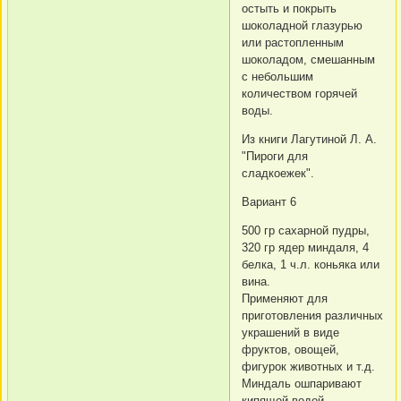
остыть и покрыть
шоколадной глазурью
или растопленным
шоколадом, смешанным
с небольшим
количеством горячей
воды.
Из книги Лагутиной Л. А.
"Пироги для
сладкоежек".
Вариант 6
500 гр сахарной пудры,
320 гр ядер миндаля, 4
белка, 1 ч.л. коньяка или
вина.
Применяют для
приготовления различных
украшений в виде
фруктов, овощей,
фигурок животных и т.д.
Миндаль ошпаривают
кипящей водой,