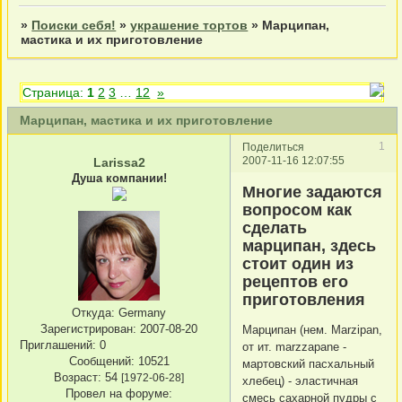
»
Поиски себя!
»
украшение тортов
»
Марципан,
мастика и их приготовление
Страница:
1
2
3
…
12
»
Марципан, мастика и их приготовление
1
Поделиться
2007-11-16 12:07:55
Larissa2
Душа компании!
Многие задаются
вопросом как
сделать
марципан, здесь
стоит один из
рецептов его
приготовления
Откуда:
Germany
Зарегистрирован
: 2007-08-20
Марципан (нем. Marziрan,
Приглашений:
0
от ит. marzzaрane -
Сообщений:
10521
мартовский пасхальный
Возраст:
54
[1972-06-28]
хлебец) - эластичная
Провел на форуме:
смесь сахарной пудры с