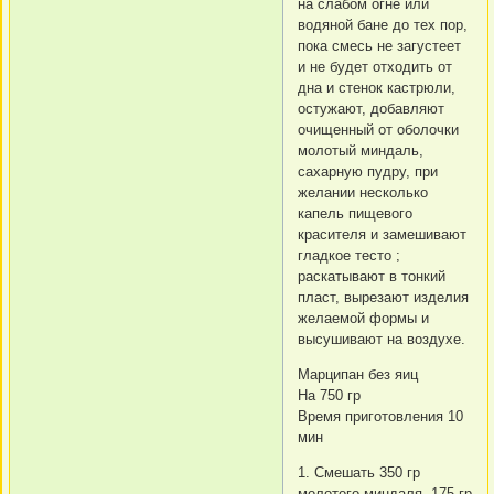
на слабом огне или
водяной бане до тех пор,
пока смесь не загустеет
и не будет отходить от
дна и стенок кастрюли,
остужают, добавляют
очищенный от оболочки
молотый миндаль,
сахарную пудру, при
желании несколько
капель пищевого
красителя и замешивают
гладкое тесто ;
раскатывают в тонкий
пласт, вырезают изделия
желаемой формы и
высушивают на воздухе.
Марципан без яиц
На 750 гр
Время приготовления 10
мин
1. Смешать 350 гр
молотого миндаля, 175 гр