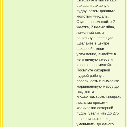
Смешайте в миске 225 г
сахара и сахарную
пудру, затем добавьте
молотый миндаль.
Отдельно смешайте 2
желтка, 2 целых яйца,
лимонный сок и
ванильную эссенцию.
Сделайте в центре
сахарной смеси
углубление, вылейте в
него яичную смесь и
хорошо перемешайте.
Посыпьте сахарной
пудрой рабочую
поверхность и вымесите
марципановую массу до
гладкости.
Можно заменить миндаль
лесными орехами,
количество сахарной
пудры увеличить до 275
г, а количество яиц
уменьшить до одного