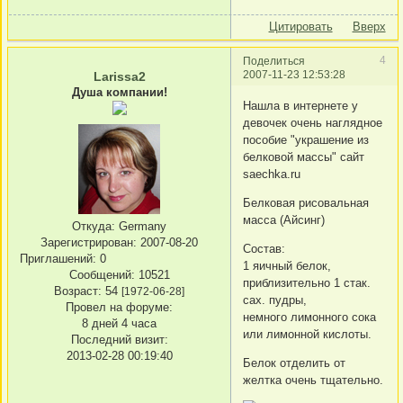
Цитировать
Вверх
4
Поделиться
2007-11-23 12:53:28
Larissa2
Душа компании!
Нашла в интернете у
девочек очень наглядное
пособие "украшение из
белковой массы" сайт
saechka.ru
Белковая рисовальная
масса (Айсинг)
Откуда:
Germany
Зарегистрирован
: 2007-08-20
Состав:
Приглашений:
0
1 яичный белок,
Сообщений:
10521
приблизительно 1 стак.
Возраст:
54
[1972-06-28]
сах. пудры,
Провел на форуме:
немного лимонного сока
8 дней 4 часа
или лимонной кислоты.
Последний визит:
2013-02-28 00:19:40
Белок отделить от
желтка очень тщательно.