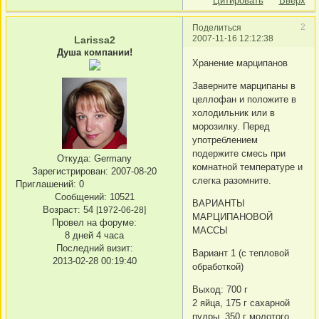
Цитировать
Вверх
2
Поделиться
2007-11-16 12:12:38
Larissa2
Душа компании!
Хранение марципанов
Заверните марципаны в
целлофан и положите в
холодильник или в
морозилку. Перед
употреблением
подержите смесь при
Откуда:
Germany
комнатной температуре и
Зарегистрирован
: 2007-08-20
слегка разомните.
Приглашений:
0
Сообщений:
10521
ВАРИАНТЫ
Возраст:
54
[1972-06-28]
МАРЦИПАНОВОЙ
Провел на форуме:
МАССЫ
8 дней 4 часа
Последний визит:
Вариант 1 (с тепловой
2013-02-28 00:19:40
обработкой)
Выход: 700 г
2 яйца, 175 г сахарной
пудры, 350 г молотого