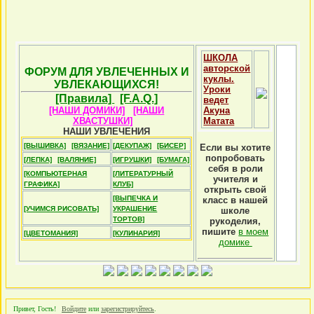
ШКОЛА
авторской
ФОРУМ ДЛЯ УВЛЕЧЕННЫХ И
куклы.
УВЛЕКАЮЩИХСЯ!
Уроки
[Правила]
[F.A.Q.]
ведет
[НАШИ ДОМИКИ]
[НАШИ
Акуна
ХВАСТУШКИ]
Матата
НАШИ УВЛЕЧЕНИЯ
[ВЫШИВКА]
[ВЯЗАНИЕ]
[ДЕКУПАЖ]
[БИСЕР]
Если вы хотите
попробовать
[ЛЕПКА]
[ВАЛЯНИЕ]
[ИГРУШКИ]
[БУМАГА]
себя в роли
[КОМПЬЮТЕРНАЯ
[ЛИТЕРАТУРНЫЙ
учителя и
ГРАФИКА]
КЛУБ]
открыть свой
[ВЫПЕЧКА И
класс в нашей
[УЧИМСЯ РИСОВАТЬ]
УКРАШЕНИЕ
школе
ТОРТОВ]
рукоделия,
пишите
в моем
[ЦВЕТОМАНИЯ]
[КУЛИНАРИЯ]
домике
Привет, Гость!
Войдите
или
зарегистрируйтесь
.