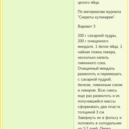
целого яйца.
По материалам журнала
"Секреты кулинарии".
Вариант 3
200 г сахарной пудры,
200 г очищенного
миндаля, 1 белок яйца, 1
чайная ложка ликера,
несколько капель
лимонного сока.
Очищенный миндаль
размолоть и перемешать
с сахарной пудрой,
белком, лимонным соком
и ликером. Всю смесь
еще раз размолоть и из
получившейся массы
сформовать два пласта
толщиной 3 см.
Завернуть их в фольгу и
положить в холодильник
на 2-7 дней. Перед