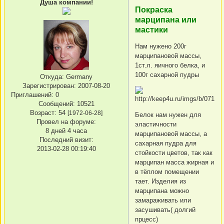
Душа компании!
Покраска
марципана или
мастики
Нам нужено 200г
марципановой массы,
1ст.л. яичного белка, и
100г сахарной пудры
Откуда:
Germany
Зарегистрирован
: 2007-08-20
Приглашений:
0
Сообщений:
10521
Возраст:
54
[1972-06-28]
Белок нам нужен для
Провел на форуме:
эластичности
8 дней 4 часа
марципановой массы, а
Последний визит:
сахарная пудра для
2013-02-28 00:19:40
стойкости цветов, так как
марципан масса жирная и
в тёплом помещении
тает. Изделия из
марципана можно
замараживать или
засушивать( долгий
прцесс)