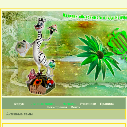
Форум
Личные топики
Награды
Участники
Правила
Регистрация
Войти
Активные темы