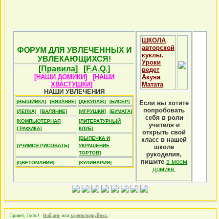
ШКОЛА
авторской
ФОРУМ ДЛЯ УВЛЕЧЕННЫХ И
куклы.
УВЛЕКАЮЩИХСЯ!
Уроки
[Правила]
[F.A.Q.]
ведет
[НАШИ ДОМИКИ]
[НАШИ
Акуна
ХВАСТУШКИ]
Матата
НАШИ УВЛЕЧЕНИЯ
[ВЫШИВКА]
[ВЯЗАНИЕ]
[ДЕКУПАЖ]
[БИСЕР]
Если вы хотите
попробовать
[ЛЕПКА]
[ВАЛЯНИЕ]
[ИГРУШКИ]
[БУМАГА]
себя в роли
[КОМПЬЮТЕРНАЯ
[ЛИТЕРАТУРНЫЙ
учителя и
ГРАФИКА]
КЛУБ]
открыть свой
[ВЫПЕЧКА И
класс в нашей
[УЧИМСЯ РИСОВАТЬ]
УКРАШЕНИЕ
школе
ТОРТОВ]
рукоделия,
пишите
в моем
[ЦВЕТОМАНИЯ]
[КУЛИНАРИЯ]
домике
Привет, Гость!
Войдите
или
зарегистрируйтесь
.