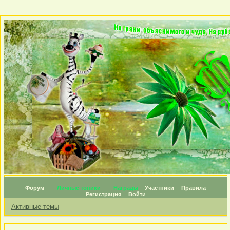
Форум
Личные топики
Награды
Участники
Правила
Регистрация
Войти
Активные темы