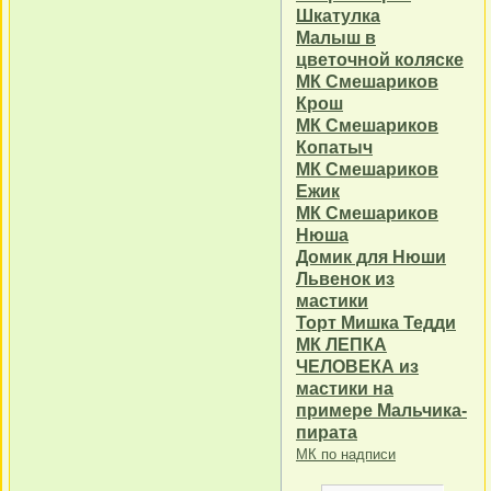
Шкатулка
Малыш в
цветочной коляске
МК Смешариков
Крош
МК Смешариков
Копатыч
МК Смешариков
Ежик
МК Смешариков
Нюша
Домик для Нюши
Львенок из
мастики
Торт Мишка Тедди
МК ЛЕПКА
ЧЕЛОВЕКА из
мастики на
примере Мальчика-
пирата
МК по надписи