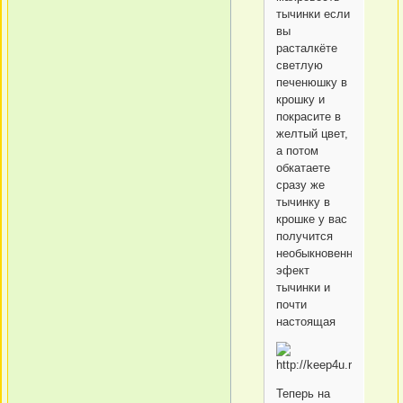
тычинки если
вы
расталкёте
светлую
печенюшку в
крошку и
покрасите в
желтый цвет,
а потом
обкатаете
сразу же
тычинку в
крошке у вас
получится
необыкновенный
эфект
тычинки и
почти
настоящая
Теперь на