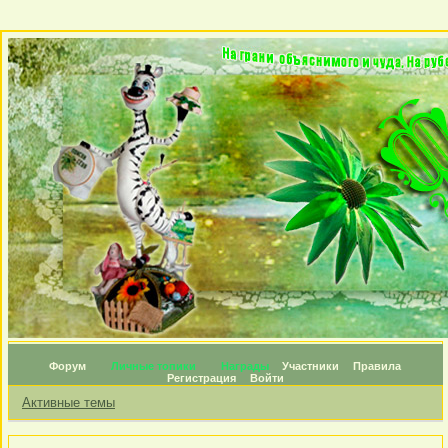
Форум
Личные топики
Награды
Участники
Правила
Регистрация
Войти
Активные темы