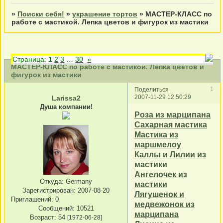
»
Поиски себя!
»
украшение тортов
»
МАСТЕР-КЛАСС по
работе с мастикой. Лепка цветов и фигурок из мастики
Страница:
1
2
3
…
30
»
МАСТЕР-КЛАСС по работе с мастикой. Лепка цветов и
фигурок из мастики
1
Поделиться
2007-11-29 12:50:29
Larissa2
Душа компании!
Роза из марципана
Сахарная мастика
Мастика из
маршмелоу
Каллы и Лилии из
мастики
Ангелочек из
Откуда:
Germany
мастики
Зарегистрирован
: 2007-08-20
Лягушенок и
Приглашений:
0
медвежонок из
Сообщений:
10521
марципана
Возраст:
54
[1972-06-28]