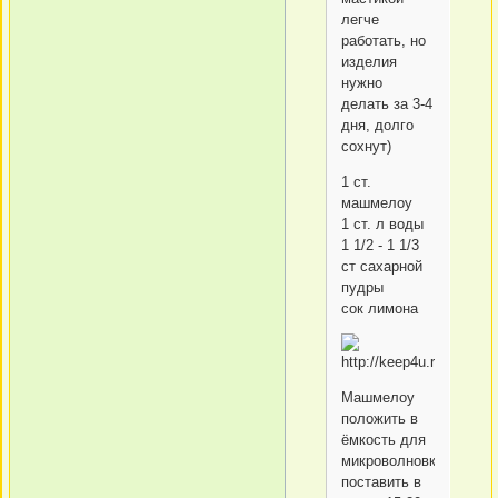
легче
работать, но
изделия
нужно
делать за 3-4
дня, долго
сохнут)
1 ст.
машмелоу
1 ст. л воды
1 1/2 - 1 1/3
ст сахарной
пудры
сок лимона
Машмелоу
положить в
ёмкость для
микроволновки,
поставить в