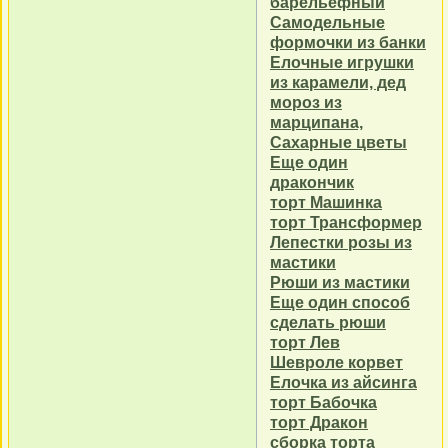
барельефный
Самодельные
формочки из банки
Елочные игрушки
из карамели, дед
мороз из
марципана,
Сахарные цветы
Еще один
дракончик
торт Машинка
торт Трансформер
Лепестки розы из
мастики
Рюши из мастики
Еще один способ
сделать рюши
торт Лев
Шевроле корвет
Елочка из айсинга
торт Бабочка
торт Дракон
сборка торта