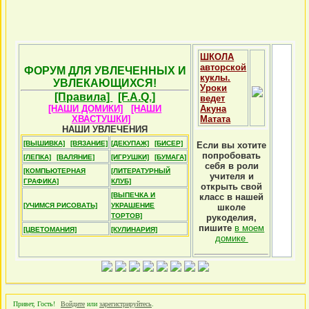
ШКОЛА
авторской
ФОРУМ ДЛЯ УВЛЕЧЕННЫХ И
куклы.
УВЛЕКАЮЩИХСЯ!
Уроки
[Правила]
[F.A.Q.]
ведет
[НАШИ ДОМИКИ]
[НАШИ
Акуна
ХВАСТУШКИ]
Матата
НАШИ УВЛЕЧЕНИЯ
[ВЫШИВКА]
[ВЯЗАНИЕ]
[ДЕКУПАЖ]
[БИСЕР]
Если вы хотите
попробовать
[ЛЕПКА]
[ВАЛЯНИЕ]
[ИГРУШКИ]
[БУМАГА]
себя в роли
[КОМПЬЮТЕРНАЯ
[ЛИТЕРАТУРНЫЙ
учителя и
ГРАФИКА]
КЛУБ]
открыть свой
[ВЫПЕЧКА И
класс в нашей
[УЧИМСЯ РИСОВАТЬ]
УКРАШЕНИЕ
школе
ТОРТОВ]
рукоделия,
пишите
в моем
[ЦВЕТОМАНИЯ]
[КУЛИНАРИЯ]
домике
Привет, Гость!
Войдите
или
зарегистрируйтесь
.