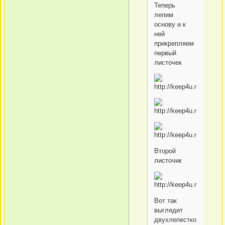
Теперь
лепим
основу и к
ней
прикрепляем
первый
листочек
Второй
листочик
Вот так
выглядит
двухлепестковая