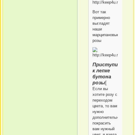
Вот так
примерно
выгладят
наши
марципановые
розы
Приступим
к лепке
бутона
розы
[
Если вы
хотите розу с
переходом
цвета, то вам
нужно
дополнительно
покрасить
вам нужный
цвет, я взяла