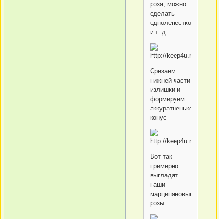
роза, можно
сделать
однолепестковую
и т. д.
Срезаем
нижней части
излишки и
формируем
аккуратненько
конус
Вот так
примерно
выгладят
наши
марципановые
розы