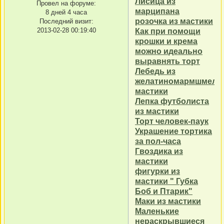
Лисица из
Провел на форуме:
марципана
8 дней 4 часа
розочка из мастики
Последний визит:
2013-02-28 00:19:40
Как при помощи
крошки и крема
можно идеально
выравнять торт
Лебедь из
желатиномармшмело
мастики
Лепка футболиста
из мастики
Торт человек-паук
Украшение тортика
за пол-часа
Гвоздика из
мастики
фигурки из
мастики " Губка
Боб и Птарик"
Маки из мастики
Маленькие
нераскрывшиеся