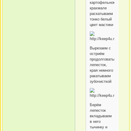
картофельном
крахмале
раскатываем
тонко белый
цвет мастики
Вырезаем с
остриём
продолговатый
лепесток,
края немного
ракатываем
зубочисткой
Берём
лепесток
вкладываем
в него
тычинку и