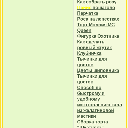
Как собрать розу
Пенис
пошагово
Перчатка
Роса на лепестках
Торт Молния MC
Queen
Фигурка Охотника
Как сделать
ровный жгутик
Клубничка
Тычинки для
цветов
Цветы шиповника
Тычинки для
цветов
Способ по
быстрому и
удобному
изготовлению калл
из желатиновой
мастики
Сборка торта
"Шкатулка"