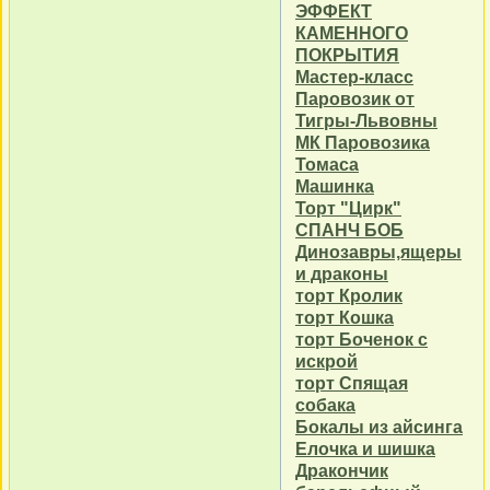
ЭФФЕКТ
КАМЕННОГО
ПОКРЫТИЯ
Мастер-класс
Паровозик от
Тигры-Львовны
МК Паровозика
Томаса
Машинка
Торт "Цирк"
СПАНЧ БОБ
Динозавры,ящеры
и драконы
торт Кролик
торт Кошка
торт Боченок с
искрой
торт Спящая
собака
Бокалы из айсинга
Елочка и шишка
Дракончик