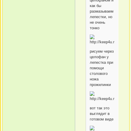
целофаном и
как бы
размазываем
лепестки, но
не очень
тонко
рисуем через
целофан у
лепестка при
помощи
столового
ножа
прожилинки
вот так это
выглядит в
готовом виде