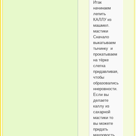
Итак
начинаем
лепить
КАЛЛУ из
машмел.
мастики
Сначало
выкатываем
тычинку и
прокатываем
на тёрке
слегка
придавливая,
чтобы
образовались
ннеровности.
Если вы
делаете
каллу из
сахарной
мастики то
вы можете
придать
махровость