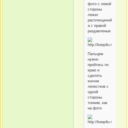
фото с левой
стороны
лежат
расплющеннйе,
а с правой
раздавленые
Пальцем
нужно
пройтись по
краю и
сделять
кончик
лепестков с
одной
стороны
тонким, как
на фото