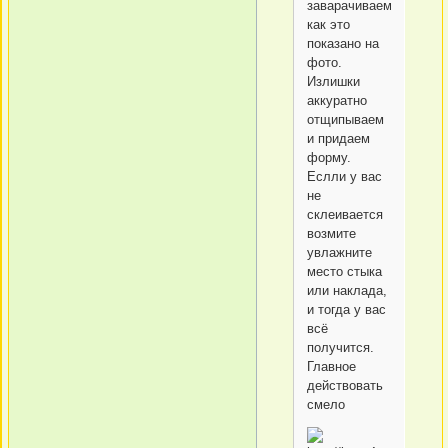
заварачиваем,
как это
показано на
фото.
Излишки
аккуратно
отщипываем
и придаем
форму.
Еслли у вас
не
склеивается
возмите
увлажните
место стыка
или наклада,
и тогда у вас
всё
получится.
Главное
действовать
смело