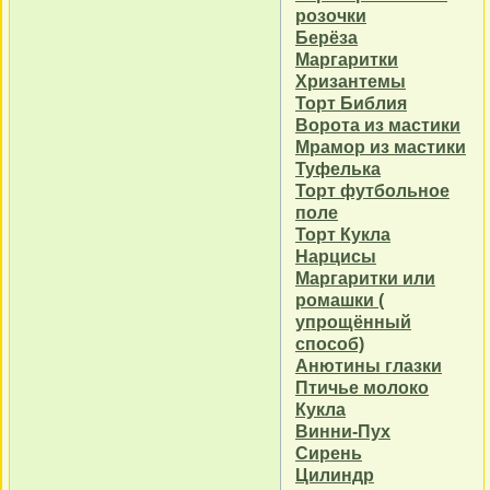
розочки
Берёза
Маргаритки
Хризантемы
Торт Библия
Ворота из мастики
Мрамор из мастики
Туфелька
Торт футбольное
поле
Торт Кукла
Нарцисы
Маргаритки или
ромашки (
упрощённый
способ)
Анютины глазки
Птичье молоко
Кукла
Винни-Пух
Сирень
Цилиндр