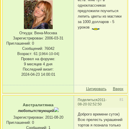
одноклассниках
предложили поучиться
лепить цветы из мастики
за 1000 долларов - 5
уроков
Откуда:
Вена-Москва
Зарегистрирован
: 2006-03-31
Приглашений:
0
Сообщений:
76042
Возраст:
61
[1964-10-04]
Провел на форуме:
9 месяцев 4 дня
Последний визит:
2024-04-23 14:00:01
Цитировать
Вверх
81
Поделиться
2011-
08-20 02:52:50
Австралитянка
любопытствующий
Доброго времени суток)
Зарегистрирован
: 2011-08-20
Всю прелесть украшений
Приглашений:
0
тортов я познала только
Сообщений:
1