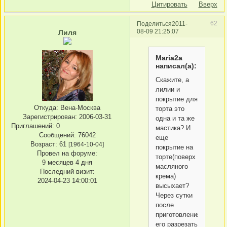
Цитировать
Вверх
62
Поделиться
2011-
08-09 21:25:07
Лиля
Maria2a
написал(а):
Скажите, а
лилии и
покрытие для
Откуда:
Вена-Москва
торта это
Зарегистрирован
: 2006-03-31
одна и та же
Приглашений:
0
мастика? И
Сообщений:
76042
еще
Возраст:
61
[1964-10-04]
покрытие на
Провел на форуме:
торте(поверх
9 месяцев 4 дня
масляного
Последний визит:
крема)
2024-04-23 14:00:01
высыхает?
Через сутки
после
приготовления
его разрезать