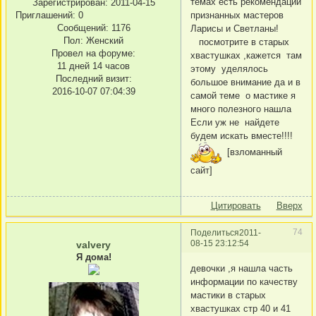
темах есть рекомендации
Зарегистрирован
: 2011-04-15
Приглашений:
0
признанных мастеров
Сообщений:
1176
Ларисы и Светланы!
Пол:
Женский
посмотрите в старых
Провел на форуме:
хвастушках ,кажется там
11 дней 14 часов
этому уделялось
Последний визит:
большое внимание да и в
2016-10-07 07:04:39
самой теме о мастике я
много полезного нашла
Если уж не найдете
будем искать вместе!!!!
[взломанный
сайт]
Цитировать
Вверх
74
Поделиться
2011-
08-15 23:12:54
valvery
Я дома!
девочки ,я нашла часть
информации по качеству
мастики в старых
хвастушках стр 40 и 41