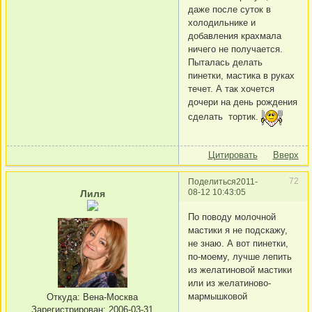
даже после суток в
холодильнике и
добавления крахмала
ничего не получается.
Пыталась делать
пинетки, мастика в руках
течет. А так хочется
дочери на день рождения
сделать тортик.
Цитировать
Вверх
72
Поделиться
2011-
08-12 10:43:05
Лиля
По поводу молочной
мастики я не подскажу,
не знаю. А вот пинетки,
по-моему, лучше лепить
из желатиновой мастики
или из желатиново-
мармышковой
Откуда:
Вена-Москва
Зарегистрирован
: 2006-03-31