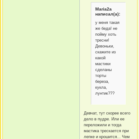
Maria2a
написал(а):
у меня такая
же беда! не
пойму хоть
тресни!
Девоньки,
скажите из
какой
мастики
сделаны
торты
береза,
кукла,
лунтик???
Девчат, тут скорее всего
дело в пудре. Или ее
переложили и тогда
мастика трескается при
лепке и крошится... Чем