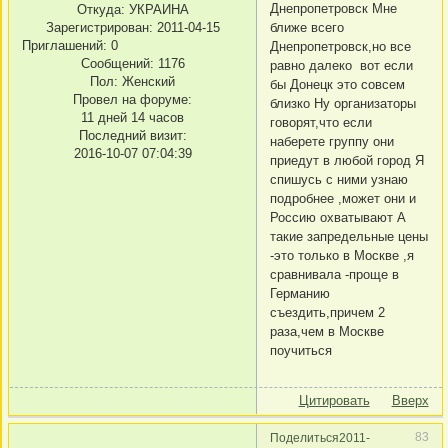
Днепропетровск Мне
Откуда:
УКРАИНА
ближе всего
Зарегистрирован
: 2011-04-15
Приглашений:
0
Днепропетровск,но все
Сообщений:
1176
равно далеко вот если
Пол:
Женский
бы Донецк это совсем
Провел на форуме:
близко Ну организаторы
11 дней 14 часов
говорят,что если
Последний визит:
наберете группу они
2016-10-07 07:04:39
приедут в любой город Я
спишусь с ними узнаю
подробнее ,может они и
Россию охватывают А
такие запредельные цены
-это только в Москве ,я
сравнивала -проще в
Германию
съездить,причем 2
раза,чем в Москве
поучиться
Цитировать
Вверх
83
Поделиться
2011-