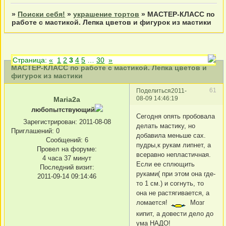
»
Поиски себя!
»
украшение тортов
»
МАСТЕР-КЛАСС по
работе с мастикой. Лепка цветов и фигурок из мастики
Страница:
«
1
2
3
4
5
…
30
»
МАСТЕР-КЛАСС по работе с мастикой. Лепка цветов и
фигурок из мастики
61
Поделиться
2011-
08-09 14:46:19
Maria2a
любопытствующий
Сегодня опять пробовала
Зарегистрирован
: 2011-08-08
делать мастику, но
Приглашений:
0
добавила меньше сах.
Сообщений:
6
пудры,к рукам липнет, а
Провел на форуме:
всеравно непластичная.
4 часа 37 минут
Если ее сплющить
Последний визит:
руками( при этом она где-
2011-09-14 09:14:46
то 1 см.) и согнуть, то
она не растягивается, а
ломается!
Мозг
кипит, а довести дело до
ума НАДО!