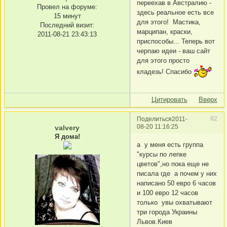
переехав в Австралию -
Провел на форуме:
здесь реальное есть все
15 минут
для этого! Мастика,
Последний визит:
марципан, краски,
2011-08-21 23:43:13
приспособы... Теперь вот
черпаю идеи - ваш сайт
для этого просто
кладезь! Спасибо
Цитировать
Вверх
82
Поделиться
2011-
08-20 11:16:25
valvery
Я дома!
а у меня есть группа
"курсы по лепке
цветов",но пока еще не
писала где а почем у них
написано 50 евро 6 часов
и 100 евро 12 часов
только увы охватывают
три города Украины
Львов.Киев