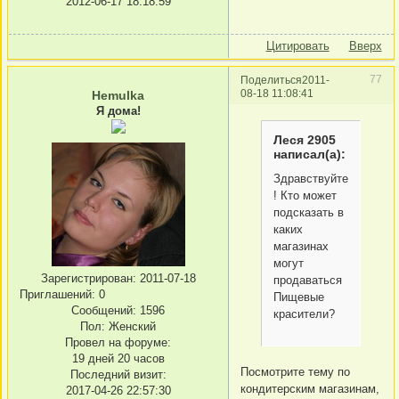
2012-06-17 18:18:59
Цитировать
Вверх
77
Поделиться
2011-
08-18 11:08:41
Hemulka
Я дома!
Леся 2905
написал(а):
Здравствуйте
! Кто может
подсказать в
каких
магазинах
могут
Зарегистрирован
: 2011-07-18
продаваться
Приглашений:
0
Пищевые
Сообщений:
1596
красители?
Пол:
Женский
Провел на форуме:
19 дней 20 часов
Посмотрите тему по
Последний визит:
кондитерским магазинам,
2017-04-26 22:57:30