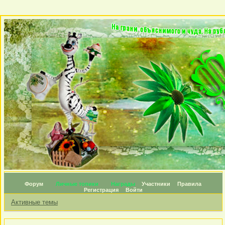
Форум
Личные топики
Награды
Участники
Правила
Регистрация
Войти
Активные темы