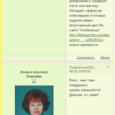
добавления в сахарную
пасту или мастику.
Обладает эффектом
отбеливания и готовые
изделия имеют
белоснежный цвет.На
сайте "Хлебопечка"
http://hlebopechka.ru/index.ph
option= … g455187его
можно преобрести.
Цитировать
Вверх
86
Поделиться
2011-
08-20 19:08:55
божья коровка
Участник
Валя , мне тоже
координаты
группы.пожалуйста!
Девочки. я с вами!