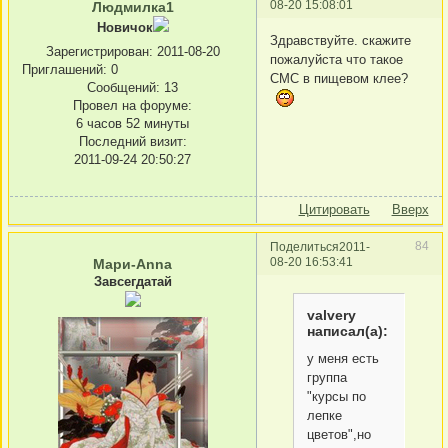
08-20 15:08:01
Людмилка1
Новичок
Здравствуйте. скажите
Зарегистрирован
: 2011-08-20
пожалуйста что такое
Приглашений:
0
СМС в пищевом клее?
Сообщений:
13
Провел на форуме:
6 часов 52 минуты
Последний визит:
2011-09-24 20:50:27
Цитировать
Вверх
84
Поделиться
2011-
08-20 16:53:41
Мари-Anna
Завсегдатай
valvery
написал(а):
у меня есть
группа
"курсы по
лепке
цветов",но