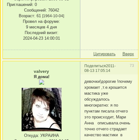
Приглашений:
0
Сообщений:
76042
Возраст:
61
[1964-10-04]
Провел на форуме:
9 месяцев 4 дня
Последний визит:
2024-04-23 14:00:01
Цитировать
Вверх
73
Поделиться
2011-
08-13 17:05:14
valvery
Я дома!
девочки!дорогие !почему
хромает ,т.е.крошится
мастика уже
обсуждалось
многократно: я по
пунктам писала отчего
это происходит, Мари
Анна описывала.очень
точно отчего страдает
качество мастики в
Откуда:
УКРАИНА