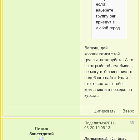
если
наберете
группу они
приедут в
любой город
Валюш, дай
координатики этой
группы, пожалуйста! А то
я как рыба об лед бьюсь,
не могу в Украине ничего
подобного найти. Если
что, я состалю тебе
компанию и в поездке на
курсы...
Цитировать
Вверх
85
Поделиться
2011-
08-20 19:05:13
Линок
Завсегдатай
Людмилка1
, (Carboxy