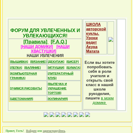
ШКОЛА
авторской
ФОРУМ ДЛЯ УВЛЕЧЕННЫХ И
куклы.
УВЛЕКАЮЩИХСЯ!
Уроки
[Правила]
[F.A.Q.]
ведет
[НАШИ ДОМИКИ]
[НАШИ
Акуна
ХВАСТУШКИ]
Матата
НАШИ УВЛЕЧЕНИЯ
[ВЫШИВКА]
[ВЯЗАНИЕ]
[ДЕКУПАЖ]
[БИСЕР]
Если вы хотите
попробовать
[ЛЕПКА]
[ВАЛЯНИЕ]
[ИГРУШКИ]
[БУМАГА]
себя в роли
[КОМПЬЮТЕРНАЯ
[ЛИТЕРАТУРНЫЙ
учителя и
ГРАФИКА]
КЛУБ]
открыть свой
[ВЫПЕЧКА И
класс в нашей
[УЧИМСЯ РИСОВАТЬ]
УКРАШЕНИЕ
школе
ТОРТОВ]
рукоделия,
пишите
в моем
[ЦВЕТОМАНИЯ]
[КУЛИНАРИЯ]
домике
Привет, Гость!
Войдите
или
зарегистрируйтесь
.