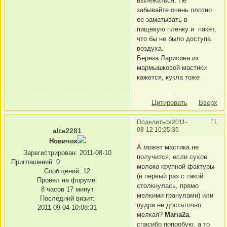
вылежаться. Не
забывайте очень плотно
ее заматывать в
пищевую пленку и пакет,
что бы не было доступа
воздуха.
Береза Ларисина из
мармышковой мастики
кажется, кукла тоже
Цитировать
Вверх
71
Поделиться
2011-
08-12 10:25:35
alta2281
Новичок
А может мастика не
Зарегистрирован
: 2011-08-10
получится, если сухое
Приглашений:
0
молоко крупной фактуры
Сообщений:
12
(в первый раз с такой
Провел на форуме:
столкнулась, прямо
8 часов 17 минут
мелкими гранулами) или
Последний визит:
пудра не достаточно
2011-09-04 10:08:31
мелкая?
Maria2a
,
спасибо попробую, а то