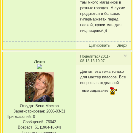
там много магазинов в
разных городах. А сухие
продаются в больших
гипермаркетах перед
пасхой, краситель для
яиц пищевой:))
Цитировать
Вверх
78
Поделиться
2011-
08-18 13:10:07
Лиля
Девчат, эта тема только
для мастер классов. Все
вопросы в отдельной
теме задавайте
Откуда:
Вена-Москва
Зарегистрирован
: 2006-03-31
Приглашений:
0
Сообщений:
76042
Возраст:
61
[1964-10-04]
Провел на форуме: