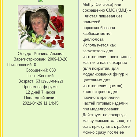
Methyl Cellulose) или
сокращенно СМС (КМЦ) –
чистая пищевая без
примесей
порошкообразная
карбокси метил
целлюлоза.
Используется как
загуститель для
Откуда:
Украина-Измаил
изготовления: всех видов
Зарегистрирован
: 2009-10-26
мастик и паст сахарных
Приглашений:
0
(для покрытия, для
Сообщений:
650
моделирования фигур и
Пол:
Женский
цветочных для
Возраст:
63
[1963-04-22]
изготовления цветов);
Провел на форуме:
клея пищевого для
12 дней 7 часов
прочного крепления
Последний визит:
2021-04-29 11:14:45
частей готовых изделий
при моделировании.
Действует на сахарную
массу «моментально», то
есть приступать к работе
можно сразу после ее