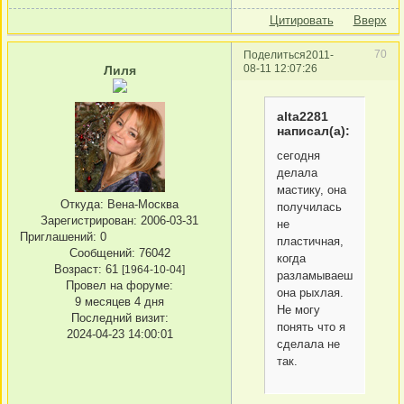
Цитировать
Вверх
70
Поделиться
2011-
08-11 12:07:26
Лиля
alta2281
написал(а):
сегодня
делала
мастику, она
Откуда:
Вена-Москва
получилась
Зарегистрирован
: 2006-03-31
не
Приглашений:
0
пластичная,
Сообщений:
76042
когда
Возраст:
61
[1964-10-04]
разламываешь
Провел на форуме:
она рыхлая.
9 месяцев 4 дня
Не могу
Последний визит:
понять что я
2024-04-23 14:00:01
сделала не
так.