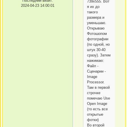
Последний визит:
739х555. Вот
2024-04-23 14:00:01
я их до
такого
размера и
уменьшаю.
Открываю
Фотошопом
фотографии
(по одной, но
штук 30-40
сразу). Затем
нажимаю:
Файл -
Сценарии -
Image
Processor.
Там в первой
строчке
помечаю Use
Open Image
(то есть все
открытые
фотки)
Во второй