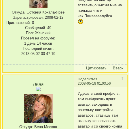
вставить,объясни мне на
пальцах что и
Откуда:
Эстония Кохтла-Ярве
как.Пожааааалуйса....
Зарегистрирован
: 2008-02-12
Приглашений:
0
Сообщений:
49
Пол:
Женский
Провел на форуме:
1 день 14 часов
Последний визит:
2013-05-02 00:47:19
Цитировать
Вверх
7
Поделиться
2008-05-18 01:03:56
Лиля
Идешь в свой профиль,
там выбираешь пункт
аватар, заходишь в
панельку настройки
аватаров, ставишь там
галочку использовать
аватар и со своего компа
Откуда:
Вена-Москва