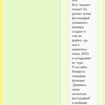
Run.
Всё, процесс
пошел! Он
делает копии
фотографий
указанного
размера,
создает в
том же
файле, где
они и
хранились,
папку JPEG
и складывает
их туда.
Я на сайте
Моифото
открываю
функцию
"Добавить
сразу
несколько
фотографий"
и выбираю