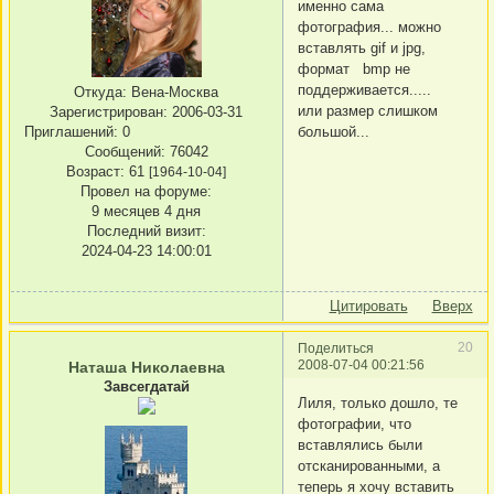
именно сама
фотография... можно
вставлять gif и jpg,
формат bmp не
поддерживается.....
Откуда:
Вена-Москва
или размер слишком
Зарегистрирован
: 2006-03-31
Приглашений:
0
большой...
Сообщений:
76042
Возраст:
61
[1964-10-04]
Провел на форуме:
9 месяцев 4 дня
Последний визит:
2024-04-23 14:00:01
Цитировать
Вверх
20
Поделиться
2008-07-04 00:21:56
Наташа Николаевна
Завсегдатай
Лиля, только дошло, те
фотографии, что
вставлялись были
отсканированными, а
теперь я хочу вставить