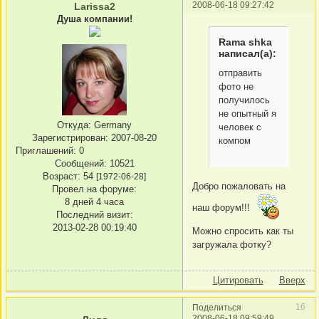
2008-06-18 09:27:42
Larissa2
Душа компании!
Rama shka
написал(а):
отправить
фото не
получилось
не опытный я
Откуда:
Germany
человек с
Зарегистрирован
: 2007-08-20
компом
Приглашений:
0
Сообщений:
10521
Возраст:
54
[1972-06-28]
Добро пожаловать на
Провел на форуме:
8 дней 4 часа
наш форум!!!
Последний визит:
2013-02-28 00:19:40
Можно спросить как ты
загружала фотку?
Цитировать
Вверх
16
Поделиться
2008-06-18 09:59:49