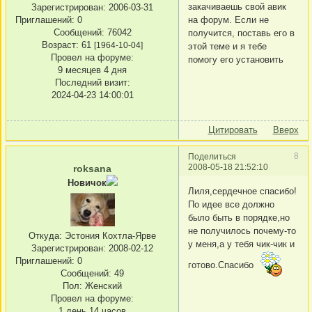
закачиваешь свой авик
Зарегистрирован
: 2006-03-31
Приглашений:
0
на форум. Если не
Сообщений:
76042
получится, поставь его в
Возраст:
61
[1964-10-04]
этой теме и я тебе
Провел на форуме:
помогу его установить
9 месяцев 4 дня
Последний визит:
2024-04-23 14:00:01
Цитировать
Вверх
8
Поделиться
2008-05-18 21:52:10
roksana
Новичок
Лиля,сердечное спасибо!
По идее все должно
было быть в порядке,но
не получилось почему-то
Откуда:
Эстония Кохтла-Ярве
у меня,а у тебя чик-чик и
Зарегистрирован
: 2008-02-12
Приглашений:
0
готово.Спасибо
Сообщений:
49
Пол:
Женский
Провел на форуме:
1 день 14 часов