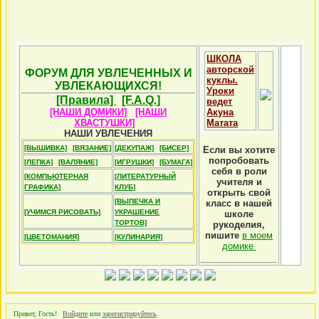
ШКОЛА
авторской
ФОРУМ ДЛЯ УВЛЕЧЕННЫХ И
куклы.
УВЛЕКАЮЩИХСЯ!
Уроки
[Правила]
[F.A.Q.]
ведет
[НАШИ ДОМИКИ]
[НАШИ
Акуна
ХВАСТУШКИ]
Матата
НАШИ УВЛЕЧЕНИЯ
[ВЫШИВКА]
[ВЯЗАНИЕ]
[ДЕКУПАЖ]
[БИСЕР]
Если вы хотите
попробовать
[ЛЕПКА]
[ВАЛЯНИЕ]
[ИГРУШКИ]
[БУМАГА]
себя в роли
[КОМПЬЮТЕРНАЯ
[ЛИТЕРАТУРНЫЙ
учителя и
ГРАФИКА]
КЛУБ]
открыть свой
[ВЫПЕЧКА И
класс в нашей
[УЧИМСЯ РИСОВАТЬ]
УКРАШЕНИЕ
школе
ТОРТОВ]
рукоделия,
пишите
в моем
[ЦВЕТОМАНИЯ]
[КУЛИНАРИЯ]
домике
Привет, Гость!
Войдите
или
зарегистрируйтесь
.