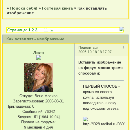
»
Поиски себя!
»
Гостевая книга
»
Как вставлять
изображение
Страница:
1
2
3
…
11
»
Как вставлять изображение
1
Поделиться
2006-10-18 18:17:07
Лиля
Вставить изображение
на форум можно тремя
способами:
ПЕРВЫЙ СПОСОБ
-
прямо со своего
Откуда:
Вена-Москва
компа, используя
Зарегистрирован
: 2006-03-31
последнюю кнопку
Приглашений:
0
над окошком ответа
Сообщений:
76042
Возраст:
61
[1964-10-04]
Провел на форуме:
9 месяцев 4 дня