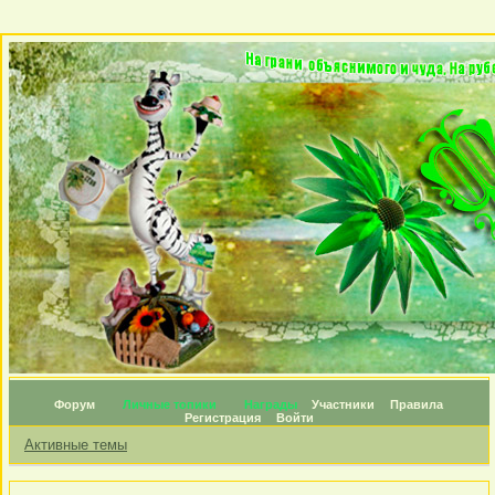
Форум
Личные топики
Награды
Участники
Правила
Регистрация
Войти
Активные темы