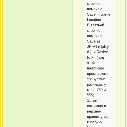
строчке
помечаю
Save in Same
Location.
В третьей
строчке
помечаю
Save as
JPEG (Qality
8 ) и Resize
to Fit (под
этой
надписью
проставляю
требуемые
размеры, у
меня 739 и
555)
Затем
нажимаю в
верхнем
правом углу
кнопочку