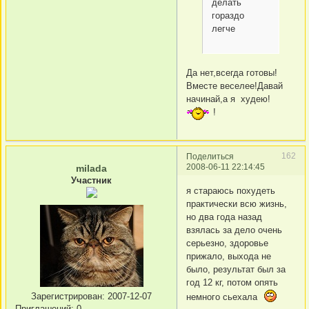
делать
гораздо
легче
Да нет,всегда готовы!
Вместе веселее!Давай
начинай,а я худею!
!
162
Поделиться
2008-06-11 22:14:45
milada
Участник
я стараюсь похудеть
практически всю жизнь,
но два года назад
взялась за дело очень
серьезно, здоровье
прижало, выхода не
было, результат был за
год 12 кг, потом опять
Зарегистрирован
: 2007-12-07
немного сьехала
Приглашений:
0