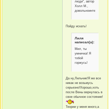
люди", автор
Холл М.,
довольноинтересно.
Пойду искать!
Лиля
написал(а):
Мил, ты
умничка! Я
тобой
горжусь!
Да ну,Лильчик!Я же все
никак не возьмусь
серьезно!Хорошо,хоть
после Вены вернулась в
свое обычное состояние!
Теории у меня много,а