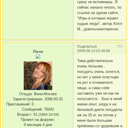
сразу не вспомнишь. Я
сейчас начала читать, по
ссылке на одном сайте,
"Игры в которые играют
худые люди", автор Холл
М., довольноинтересно.
165
Поделиться
2008-06-12 01:46:06
Лиля
Тема действительно
очень больная...
похудеть очень хочется,
но нет у меня пластыря
на рот и отнимателя
пищи, а сама себя
заставить уже ни как не
Откуда:
Вена-Москва
получается... Был в моей
Зарегистрирован
: 2006-03-31
Приглашений:
0
жизни опыт, когда я на
Сообщений:
76042
белковой диете похудела
Возраст:
61
[1964-10-04]
аж на 15 кг, но потом у
Провел на форуме:
меня были большие
9 месяцев 4 дня
проблемы со здоровьем и