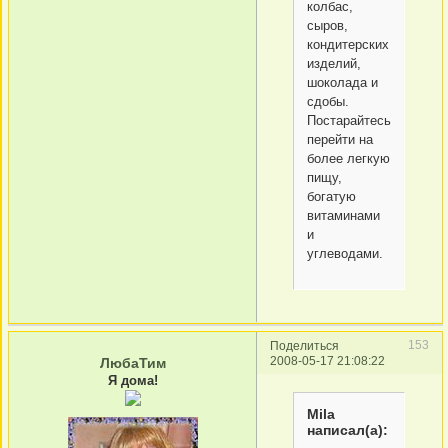
колбас,
сыров,
кондитерских
изделий,
шоколада и
сдобы.
Постарайтесь
перейти на
более легкую
пищу,
богатую
витаминами
и
углеводами.
153
Поделиться
2008-05-17 21:08:22
ЛюбаТим
Я дома!
Mila
написал(а):