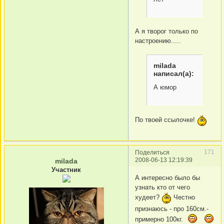
А я творог только по
настроению.....
milada
написал(а):
А юмор
По твоей ссылочке!
171
Поделиться
2008-06-13 12:19:39
milada
Участник
А интересно было бы
узнать кто от чего
худеет?
Честно
признаюсь - про 160см.-
примерно 100кг.