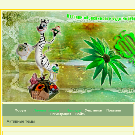
Форум
Личные топики
Награды
Участники
Правила
Регистрация
Войти
Активные темы