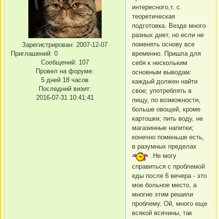
интересного,т. с.
теоретическая
подготовка. Везде много
разных диет, но если не
поменять основу все
Зарегистрирован
: 2007-12-07
Приглашений:
0
временно. Пришла для
Сообщений:
107
себя к нескольким
Провел на форуме:
основным выводам:
5 дней 18 часов
каждый должен найти
Последний визит:
свое; употреблять в
2016-07-31 10:41:41
пищу, по возможности,
больше овощей, кроме
картошки; пить воду, не
магазинные напитки;
конечно поменьше есть,
в разумных пределах
.Не могу
справиться с проблемой
еды после 6 вечера - это
мое больное место, а
многие этим решили
проблему. Ой, много еще
всякой всячины, так