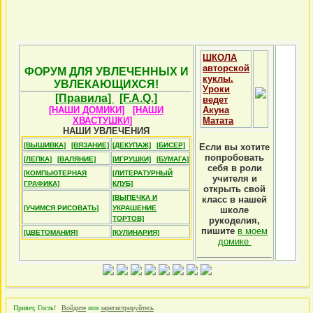
ШКОЛА
авторской
ФОРУМ ДЛЯ УВЛЕЧЕННЫХ И
куклы.
УВЛЕКАЮЩИХСЯ!
Уроки
[Правила]
[F.A.Q.]
ведет
[НАШИ ДОМИКИ]
[НАШИ
Акуна
ХВАСТУШКИ]
Матата
НАШИ УВЛЕЧЕНИЯ
[ВЫШИВКА]
[ВЯЗАНИЕ]
[ДЕКУПАЖ]
[БИСЕР]
Если вы хотите
попробовать
[ЛЕПКА]
[ВАЛЯНИЕ]
[ИГРУШКИ]
[БУМАГА]
себя в роли
[КОМПЬЮТЕРНАЯ
[ЛИТЕРАТУРНЫЙ
учителя и
ГРАФИКА]
КЛУБ]
открыть свой
[ВЫПЕЧКА И
класс в нашей
[УЧИМСЯ РИСОВАТЬ]
УКРАШЕНИЕ
школе
ТОРТОВ]
рукоделия,
пишите
в моем
[ЦВЕТОМАНИЯ]
[КУЛИНАРИЯ]
домике
Привет, Гость!
Войдите
или
зарегистрируйтесь
.