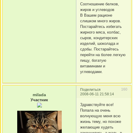
Соотношение белков,
жиров и углеводов
В Вашем рационе
слишком много жиров.
Постарайтесь избегать
жирного мяса, колбас,
сыров, кондитерских
изделий, шоколада и
сдобы. Постарайтесь
перейти на более легкую
пищу, богатую
витаминами и
углеводами.
160
Поделиться
2008-06-11 21:58:14
milada
Участник
Здравствуйте все!
Попала на очень
волнующую меня всю
жизнь тему, но похоже
желающие худеть
закончились, а жаль, в