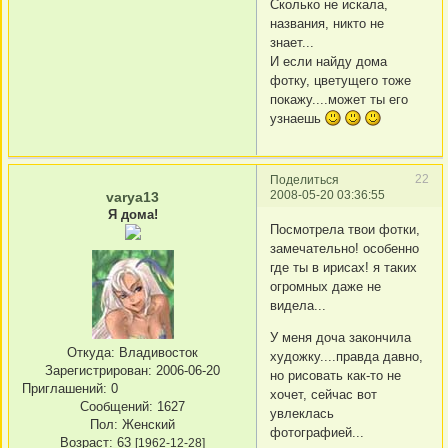
Сколько не искала,
названия, никто не
знает...
И если найду дома
фотку, цветущего тоже
покажу....может ты его
узнаешь
22
Поделиться
2008-05-20 03:36:55
varya13
Я дома!
Посмотрела твои фотки,
замечательно! особенно
где ты в ирисах! я таких
огромных даже не
видела...
У меня доча закончила
Откуда:
Владивосток
художку....правда давно,
Зарегистрирован
: 2006-06-20
но рисовать как-то не
Приглашений:
0
хочет, сейчас вот
Сообщений:
1627
увлеклась
Пол:
Женский
фотографией...
Возраст:
63
[1962-12-28]