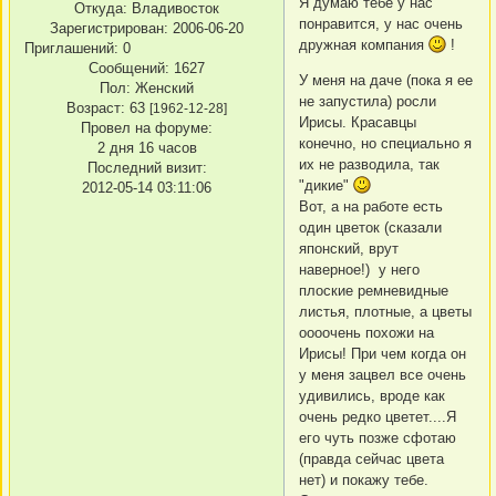
Я думаю тебе у нас
Откуда:
Владивосток
понравится, у нас очень
Зарегистрирован
: 2006-06-20
дружная компания
!
Приглашений:
0
Сообщений:
1627
У меня на даче (пока я ее
Пол:
Женский
не запустила) росли
Возраст:
63
[1962-12-28]
Ирисы. Красавцы
Провел на форуме:
конечно, но специально я
2 дня 16 часов
их не разводила, так
Последний визит:
"дикие"
2012-05-14 03:11:06
Вот, а на работе есть
один цветок (сказали
японский, врут
наверное!) у него
плоские ремневидные
листья, плотные, а цветы
оооочень похожи на
Ирисы! При чем когда он
у меня зацвел все очень
удивились, вроде как
очень редко цветет....Я
его чуть позже сфотаю
(правда сейчас цвета
нет) и покажу тебе.