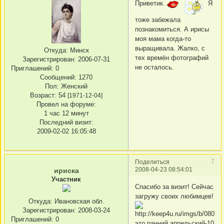
Приветик.
Я
тоже забежала
познакомиться. А ирисы
моя мама когда-то
выращивала. Жалко, с
Откуда:
Минск
тех времён фотографий
Зарегистрирован
: 2006-07-31
не осталось.
Приглашений:
0
Сообщений:
1270
Пол:
Женский
Возраст:
54
[1971-12-04]
Провел на форуме:
1 час 12 минут
Последний визит:
2009-02-02 16:05:48
7
Поделиться
2008-04-23 08:54:01
ириска
Участник
Спасибо за визит! Сейчас
загружу своих любимцев!
Откуда:
Ивановская обл.
Зарегистрирован
: 2008-03-24
Приглашений:
0
это ранний,апрельский-10