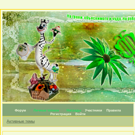
Форум
Личные топики
Награды
Участники
Правила
Регистрация
Войти
Активные темы