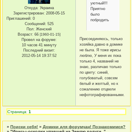
уютный!!!
Откуда:
Украина
Приятно
Зарегистрирован
: 2008-05-15
было
Приглашений:
0
побродить
Сообщений:
525
Пол:
Женский
Возраст:
66
[1960-01-15]
Присоединяюсь, только
Провел на форуме:
хозяйка давно в домике
10 часов 41 минуту
не была. Я тоже ирисы
Последний визит:
2012-05-14 19:37:52
люблю, У меня их пока
только 4, названий не
знаю, различаю только
по цвету: синий,
голубоватый, совсем
белый и желтый, но к
сожалению отцвели
нефотографированными.
Страница:
1
»
Поиски себя!
»
Домики для форумчан! Познакомимся?
»
"Ирисы-осколки упавшей на Землю радуги.."