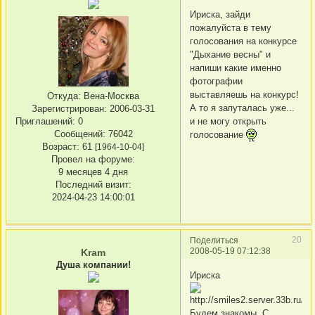
Ириска, зайди
пожалуйста в тему
голосования на конкурсе
"Дыхание весны" и
напиши какие именно
фотографии
выставляешь на конкурс!
Откуда:
Вена-Москва
А то я запуталась уже...
Зарегистрирован
: 2006-03-31
Приглашений:
0
и не могу открыть
Сообщений:
76042
голосование
Возраст:
61
[1964-10-04]
Провел на форуме:
9 месяцев 4 дня
Последний визит:
2024-04-23 14:00:01
20
Поделиться
2008-05-19 07:12:38
Kram
Душа компании!
Ириска
Будем знакомы, С