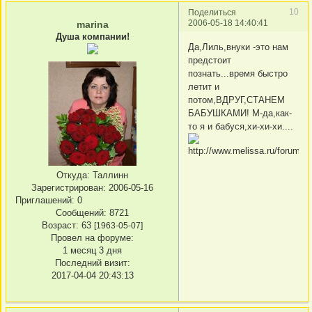
10
Поделиться
2006-05-18 14:40:41
marina
Душа компании!
Да,Лиль,внуки -это нам
предстоит
познать...время быстро
летит и
потом,ВДРУГ,СТАНЕМ
БАБУШКАМИ! М-да,как-
то я и бабуся,хи-хи-хи....
Откуда:
Таллинн
Зарегистрирован
: 2006-05-16
Приглашений:
0
Сообщений:
8721
Возраст:
63
[1963-05-07]
Провел на форуме:
1 месяц 3 дня
Последний визит:
2017-04-04 20:43:13