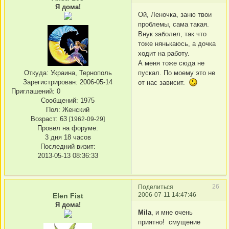
Я дома!
Ой, Леночка, заню твои
проблемы, сама такая.
Внук заболел, так что
тоже нянькаюсь, а дочка
ходит на работу.
А меня тоже сюда не
Откуда:
Украина, Тернополь
пускал. По моему это не
Зарегистрирован
: 2006-05-14
от нас зависит.
Приглашений:
0
Сообщений:
1975
Пол:
Женский
Возраст:
63
[1962-09-29]
Провел на форуме:
3 дня 18 часов
Последний визит:
2013-05-13 08:36:33
26
Поделиться
2006-07-11 14:47:46
Elen Fist
Я дома!
Mila
, и мне очень
приятно! смущение