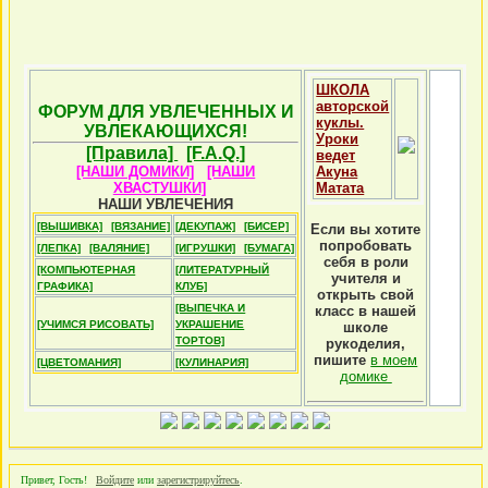
ШКОЛА
авторской
ФОРУМ ДЛЯ УВЛЕЧЕННЫХ И
куклы.
УВЛЕКАЮЩИХСЯ!
Уроки
[Правила]
[F.A.Q.]
ведет
[НАШИ ДОМИКИ]
[НАШИ
Акуна
ХВАСТУШКИ]
Матата
НАШИ УВЛЕЧЕНИЯ
[ВЫШИВКА]
[ВЯЗАНИЕ]
[ДЕКУПАЖ]
[БИСЕР]
Если вы хотите
попробовать
[ЛЕПКА]
[ВАЛЯНИЕ]
[ИГРУШКИ]
[БУМАГА]
себя в роли
[КОМПЬЮТЕРНАЯ
[ЛИТЕРАТУРНЫЙ
учителя и
ГРАФИКА]
КЛУБ]
открыть свой
[ВЫПЕЧКА И
класс в нашей
[УЧИМСЯ РИСОВАТЬ]
УКРАШЕНИЕ
школе
ТОРТОВ]
рукоделия,
пишите
в моем
[ЦВЕТОМАНИЯ]
[КУЛИНАРИЯ]
домике
Привет, Гость!
Войдите
или
зарегистрируйтесь
.