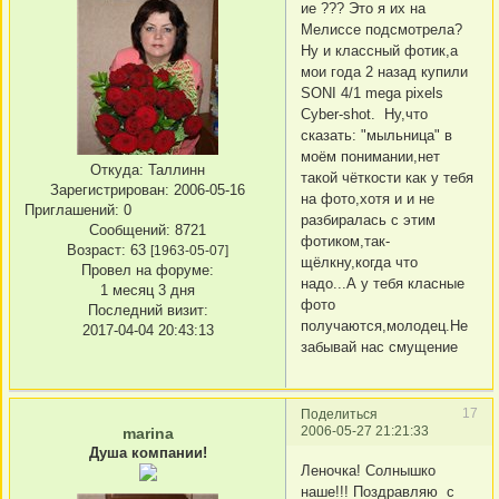
ие ???
Это я их на
Мелиссе подсмотрела?
Ну и классный фотик,а
мои года 2 назад купили
SONI 4/1 mega pixels
Cyber-shot. Ну,что
сказать: "мыльница" в
моём понимании,нет
Откуда:
Таллинн
такой чёткости как у тебя
Зарегистрирован
: 2006-05-16
на фото,хотя и и не
Приглашений:
0
разбиралась с этим
Сообщений:
8721
фотиком,так-
Возраст:
63
[1963-05-07]
щёлкну,когда что
Провел на форуме:
надо...А у тебя класные
1 месяц 3 дня
фото
Последний визит:
получаются,молодец.Не
2017-04-04 20:43:13
забывай нас смущение
17
Поделиться
2006-05-27 21:21:33
marina
Душа компании!
Леночка! Солнышко
наше!!! Поздравляю с