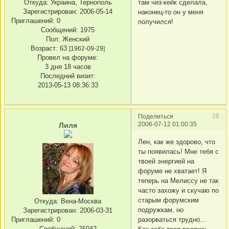
Откуда:
Украина, Тернополь
там чиз-кейк сделала,
Зарегистрирован
: 2006-05-14
наконец-то он у меня
Приглашений:
0
получился!
Сообщений:
1975
Пол:
Женский
Возраст:
63
[1962-09-29]
Провел на форуме:
3 дня 18 часов
Последний визит:
2013-05-13 08:36:33
28
Поделиться
2006-07-12 01:00:35
Лиля
Лен, как же здорово, что
ты появилась! Мне тебя с
твоей энергией на
форуме не хватает! Я
теперь на Мелиссу не так
часто захожу и скучаю по
старым форумским
Откуда:
Вена-Москва
подружкам, но
Зарегистрирован
: 2006-03-31
Приглашений:
0
разорваться трудно...
Сообщений:
76042