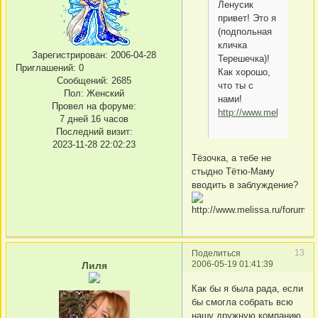
Ленусик
привет! Это я
(подпольная
кличка
Зарегистрирован
: 2006-04-28
Терешечка)!
Приглашений:
0
Как хорошо,
Сообщений:
2685
что ты с
Пол:
Женский
нами!
Провел на форуме:
http://www.melissa.ru/f
7 дней 16 часов
Последний визит:
2023-11-28 22:02:23
Тёзочка, а тебе не
стыдно Тётю-Маму
вводить в заблуждение?
13
Поделиться
2006-05-19 01:41:39
Лиля
Как бы я была рада, если
бы смогла собрать всю
нашу дружную компанию