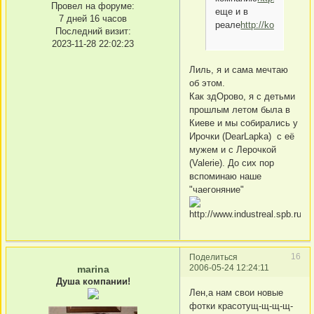
Провел на форуме:
еще и в
7 дней 16 часов
реале
http://kolobok.wrg
Последний визит:
2023-11-28 22:02:23
Лиль, я и сама мечтаю
об этом.
Как здОрово, я с детьми
прошлым летом была в
Киеве и мы собирались у
Ирочки (DearLapka) с её
мужем и с Лерочкой
(Valerie). До сих пор
вспоминаю наше
"чаегоняние"
16
Поделиться
2006-05-24 12:24:11
marina
Душа компании!
Лен,а нам свои новые
фотки красотущ-щ-щ-щ-