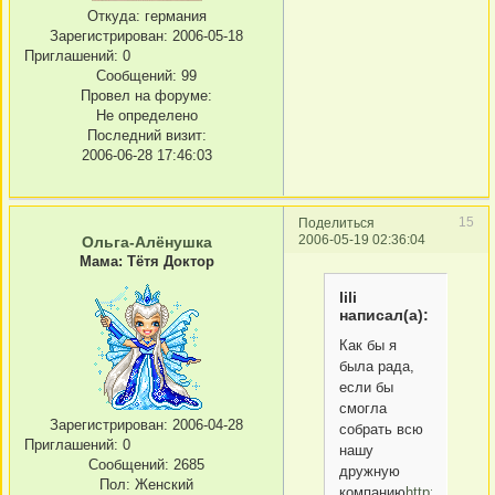
Откуда:
германия
Зарегистрирован
: 2006-05-18
Приглашений:
0
Сообщений:
99
Провел на форуме:
Не определено
Последний визит:
2006-06-28 17:46:03
15
Поделиться
2006-05-19 02:36:04
Ольга-Алёнушка
Мама: Тётя Доктор
lili
написал(а):
Как бы я
была рада,
если бы
смогла
Зарегистрирован
: 2006-04-28
собрать всю
Приглашений:
0
нашу
Сообщений:
2685
дружную
Пол:
Женский
компанию
http://mitos.k