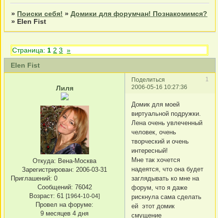
»
Поиски себя!
»
Домики для форумчан! Познакомимся?
»
Elen Fist
Страница:
1
2
3
»
Elen Fist
1
Поделиться
2006-05-16 10:27:36
Лиля
Домик для моей
виртуальной подружки.
Лена очень увлеченный
человек, очень
творческий и очень
интересный!
Мне так хочется
Откуда:
Вена-Москва
надеятся, что она будет
Зарегистрирован
: 2006-03-31
Приглашений:
0
заглядывать ко мне на
Сообщений:
76042
форум, что я даже
Возраст:
61
[1964-10-04]
рискнула сама сделать
Провел на форуме:
ей этот домик
9 месяцев 4 дня
смущение