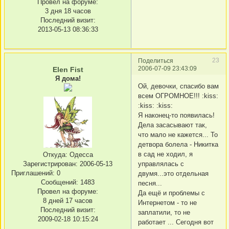
Провел на форуме:
3 дня 18 часов
Последний визит:
2013-05-13 08:36:33
23
Поделиться
2006-07-09 23:43:09
Elen Fist
Я дома!
Ой, девочки, спасибо вам
всем ОГРОМНОЕ!!! :kiss:
:kiss: :kiss:
Я наконец-то появилась!
Дела засасывают так,
что мало не кажется... То
детвора болела - Никитка
в сад не ходил, я
Откуда:
Одесса
Зарегистрирован
: 2006-05-13
управлялась с
Приглашений:
0
двумя...это отдельная
Сообщений:
1483
песня...
Провел на форуме:
Да ещё и проблемы с
8 дней 17 часов
Интернетом - то не
Последний визит:
заплатили, то не
2009-02-18 10:15:24
работает ... Сегодня вот