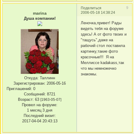
9
Поделиться
2006-05-18 14:38:24
marina
Душа компании!
Леночка,привет! Рады
видеть тебя на форуме
здесь! А от фото твоих и
"тащусь",даже на
рабочий стол поставила
картинку,такие фото
красочные!!! Я на
Меллиссе kadakass,так
что мы немножечко
знакомы.
Откуда:
Таллинн
Зарегистрирован
: 2006-05-16
Приглашений:
0
Сообщений:
8721
Возраст:
63
[1963-05-07]
Провел на форуме:
1 месяц 3 дня
Последний визит:
2017-04-04 20:43:13