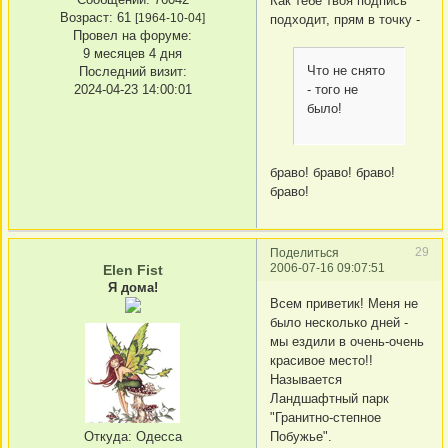
Как тебе твоя подпись
Возраст:
61
[1964-10-04]
подходит, прям в точку -
Провел на форуме:
9 месяцев 4 дня
Что не снято
Последний визит:
2024-04-23 14:00:01
- того не
было!
браво! браво! браво!
браво!
29
Поделиться
2006-07-16 09:07:51
Elen Fist
Я дома!
Всем приветик! Меня не
было несколько дней -
мы ездили в очень-очень
красивое место!!
Называется
Ландшафтный парк
"Гранитно-степное
Побужье".
Откуда:
Одесса