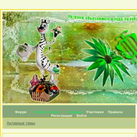
Форум
Личные топики
Награды
Участники
Правила
Регистрация
Войти
Активные темы