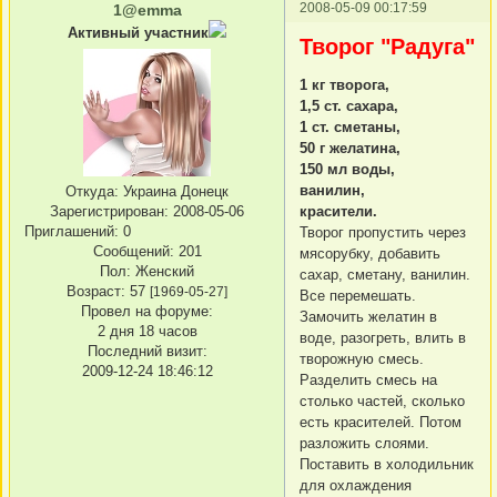
2008-05-09 00:17:59
1@emma
Активный участник
Творог "Радуга"
1 кг творога,
1,5 ст. сахара,
1 ст. сметаны,
50 г желатина,
150 мл воды,
ванилин,
Откуда:
Украина Донецк
красители.
Зарегистрирован
: 2008-05-06
Приглашений:
0
Творог пропустить через
Сообщений:
201
мясорубку, добавить
Пол:
Женский
сахар, сметану, ванилин.
Возраст:
57
[1969-05-27]
Все перемешать.
Провел на форуме:
Замочить желатин в
2 дня 18 часов
воде, разогреть, влить в
Последний визит:
творожную смесь.
2009-12-24 18:46:12
Разделить смесь на
столько частей, сколько
есть красителей. Потом
разложить слоями.
Поставить в холодильник
для охлаждения