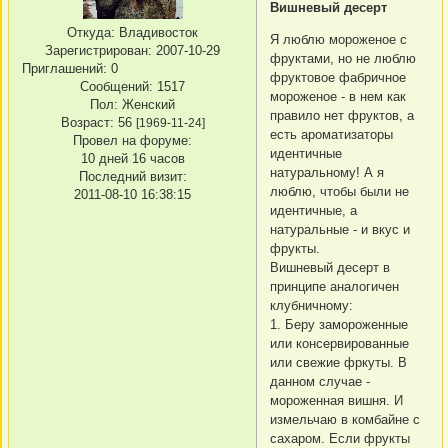
Вишневый десерт
Откуда:
Владивосток
Я люблю мороженое с
Зарегистрирован
: 2007-10-29
фруктами, но не люблю
Приглашений:
0
фруктовое фабричное
Сообщений:
1517
мороженое - в нем как
Пол:
Женский
правило нет фруктов, а
Возраст:
56
[1969-11-24]
есть ароматизаторы
Провел на форуме:
идентичные
10 дней 16 часов
натуральному! А я
Последний визит:
люблю, чтобы были не
2011-08-10 16:38:15
идентичные, а
натуральные - и вкус и
фрукты.
Вишневый десерт в
принципе аналогичен
клубничному:
1. Беру замороженные
или консервированные
или свежие фркуты. В
данном случае -
мороженная вишня. И
измельчаю в комбайне с
сахаром. Если фрукты