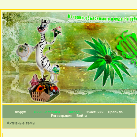
Форум
Личные топики
Награды
Участники
Правила
Регистрация
Войти
Активные темы