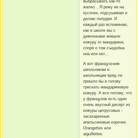
выбрасывать как-то
жалко... Я режу ее на
кусочки, подсушиваю и
делаю попурри. И
каждый раз вспоминаю,
как в школе мы с
девчонками жевали
кожуру от мандарина,
споря о том съедобна
она или нет...
А вот французским
школьникам и
школьницам вряд ли
пришло бы в голову
трескать мандариновую
кожуру. А все потому, что
у французов есть один
очень вкусный десерт из
кожуры цитрусовых -
засахаренные
апельсиновые корочки.
Orangettes или
aiguillettes.