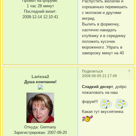
Провел на форуме:
Распустить желатин и
1 час 28 минут
хорошенько перемешать
Последний визит:
с молоком и другими
2008-12-14 12:10:41
ингрид.
Вылить в формочку,
хаотично накидать
клубнику и в серединку
положить кусочек
мороженого. Убрать в
заморозку минут на 40
9
Поделиться
2008-06-05 21:17:49
Larissa2
Душа компании!
Сладкий десерт
, добро
пожаловать на наш
форум!!!
Какая тут вкуснятинка
Откуда:
Germany
Зарегистрирован
: 2007-08-20