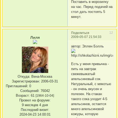
Поставить в морозилку
на час. Перед подачей на
стол дать постоять 5
минут.
12
Поделиться
2009-05-07 21:54:33
Лиля
автор: Эллен Бэлль
Есть у меня привычка -
пить на завтрак
свежевыжатый
Откуда:
Вена-Москва
апельсиновый сок.
Зарегистрирован
: 2006-03-31
Натуральный, с мякотью
Приглашений:
0
- он очень вкусен и
Сообщений:
76042
полезен. На стакан
Возраст:
61
[1964-10-04]
такого сока уходит 4-5
Провел на форуме:
апельсинов, остается
9 месяцев 4 дня
много апельсиновой
Последний визит:
кожуры, которую
2024-04-23 14:00:01