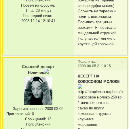
Пол:
Женский
обжарить на горячей
Провел на форуме:
сковороде(на масле).
1 час 28 минут
Сложить на тарелку и
Последний визит:
полить шоколадом.
2008-12-14 12:10:41
Посыпать грецкими
орехами. Я посыпала
миндальной стружкой
Получаются мягкие с
хрустящей корочкой
8
Поделиться
2008-06-05 21:10:15
Сладкий десерт
Новичок
ДЕСЕРТ НА
КОКОСОВОМ МОЛОКЕ
Кокосовое молоко 250 гр
1 пачка желатина
сахар по вкусу
Зарегистрирован
: 2008-03-09
кокосовая стружка
Приглашений:
0
клубника
Сообщений:
13
Пол:
Женский
мороженое