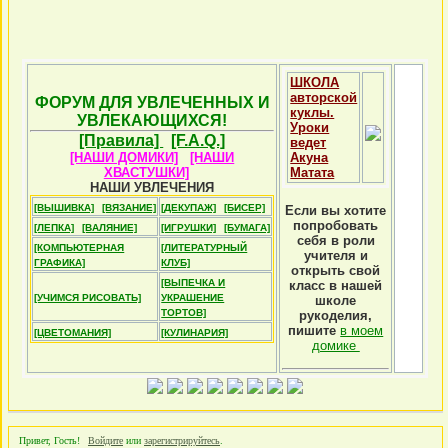
ШКОЛА
авторской
ФОРУМ ДЛЯ УВЛЕЧЕННЫХ И
куклы.
УВЛЕКАЮЩИХСЯ!
Уроки
[Правила]
[F.A.Q.]
ведет
[НАШИ ДОМИКИ]
[НАШИ
Акуна
ХВАСТУШКИ]
Матата
НАШИ УВЛЕЧЕНИЯ
[ВЫШИВКА]
[ВЯЗАНИЕ]
[ДЕКУПАЖ]
[БИСЕР]
Если вы хотите
попробовать
[ЛЕПКА]
[ВАЛЯНИЕ]
[ИГРУШКИ]
[БУМАГА]
себя в роли
[КОМПЬЮТЕРНАЯ
[ЛИТЕРАТУРНЫЙ
учителя и
ГРАФИКА]
КЛУБ]
открыть свой
[ВЫПЕЧКА И
класс в нашей
[УЧИМСЯ РИСОВАТЬ]
УКРАШЕНИЕ
школе
ТОРТОВ]
рукоделия,
пишите
в моем
[ЦВЕТОМАНИЯ]
[КУЛИНАРИЯ]
домике
Привет, Гость!
Войдите
или
зарегистрируйтесь
.