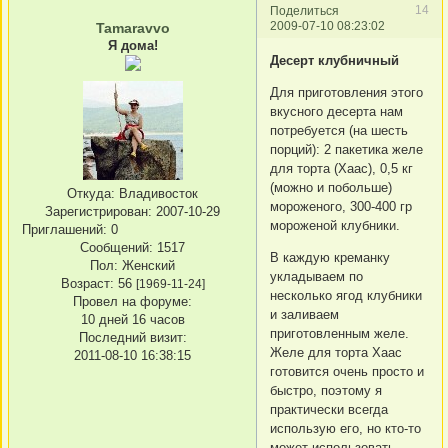
14
Поделиться
2009-07-10 08:23:02
Tamaravvo
Я дома!
Десерт клубничный
Для приготовления этого
вкусного десерта нам
потребуется (на шесть
порций): 2 пакетика желе
для торта (Хаас), 0,5 кг
(можно и побольше)
Откуда:
Владивосток
мороженого, 300-400 гр
Зарегистрирован
: 2007-10-29
мороженой клубники.
Приглашений:
0
Сообщений:
1517
В каждую креманку
Пол:
Женский
укладываем по
Возраст:
56
[1969-11-24]
несколько ягод клубники
Провел на форуме:
и заливаем
10 дней 16 часов
приготовленным желе.
Последний визит:
Желе для торта Хаас
2011-08-10 16:38:15
готовится очень просто и
быстро, поэтому я
практически всегда
использую его, но кто-то
может использовать