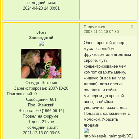
Последний визит:
2024-04-23 14:00:01
2
Поделиться
2007-11-11 18:04:36
vtori
Завсегдатай
Очень простой десерт,
мусс. На любом
фруктовом или ягодгном
сиропе, чуть
концентрированее чем
компот сварить манку,
жидкую.(я всё на глаз
Откуда:
Эстония
делаю), потм слегка
Зарегистрирован
: 2007-10-20
охладить и взбить
Приглашений:
0
миксером до крепкой
Сообщений:
601
пены, в объёме
Пол:
Женский
увеличится раза в два.
Возраст:
60
[1966-06-16]
Подавать охлаждённм с
Провел на форуме:
молоком.Украсить
1 день 21 час
ягодами.
Последний визит:
2021-12-13 00:00:05