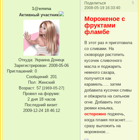
5
Поделиться
2008-05-19 16:33:40
1@emma
Активный участник
Мороженое с
фруктами
фламбе
В этот раз я приготовила
со сливами. На
сковороде растопить
Откуда:
Украина Донецк
кусочек сливочного
Зарегистрирован
: 2008-05-06
масла и поджарить
Приглашений:
0
немного сахара,
Сообщений:
201
получится как
Пол:
Женский
карамель..... затем
Возраст:
57
[1969-05-27]
добавила кусочки сливы
Провел на форуме:
и обжарила на сильном
2 дня 18 часов
огне. Добавить пол
Последний визит:
рюмки коньяка,
2009-12-24 18:46:12
осторожно
поджечь,
когда пламя погаснет......
сразу выложить на
мороженое...