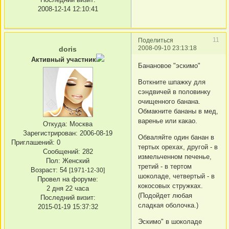
2008-12-14 12:10:41
11
Поделиться
2008-09-10 23:13:18
doris
Активный участник
Банановое "эскимо"
Воткните шпажку для
сэндвичей в половинку
очищенного банана.
Обмакните бананы в мед,
варенье или какао.
Откуда:
Москва
Зарегистрирован
: 2006-08-19
Обваляйте один банан в
Приглашений:
0
тертых орехах, другой - в
Сообщений:
282
измельченном печенье,
Пол:
Женский
третий - в тертом
Возраст:
54
[1971-12-30]
шоколаде, четвертый - в
Провел на форуме:
кокосовых стружках.
2 дня 22 часа
(Подойдет любая
Последний визит:
сладкая оболочка.)
2015-01-19 15:37:32
Эскимо" в шоколаде