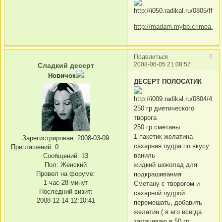
http://madam.mybb.crimea.ua
6
Поделиться
2008-06-05 21:08:57
Сладкий десерт
Новичок
ДЕСЕРТ ПОЛОСАТИК
250 гр диетического
творога
250 гр сметаны
1 пакетик желатина
Зарегистрирован
: 2008-03-09
сахарная пудра по вкусу
Приглашений:
0
ваниль
Сообщений:
13
Пол:
Женский
жидкий шоколад для
Провел на форуме:
подкрашиванмя
1 час 28 минут
Сметану с творогом и
Последний визит:
сахарной пудрой
2008-12-14 12:10:41
перемешать, добавить
желатин ( я его всегда
замачиваю в 50 гр