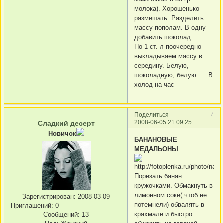
молока). Хорошенько
размешать. Разделить
массу пополам. В одну
добавить шоколад
По 1 ст. л поочередно
выкладываем массу в
середину. Белую,
шоколадную, белую..... В
холод на час
7
Поделиться
2008-06-05 21:09:25
Сладкий десерт
Новичок
БАНАНОВЫЕ
МЕДАЛЬОНЫ
Порезать банан
кружочками. Обмакнуть в
лимонном соке( чтоб не
Зарегистрирован
: 2008-03-09
потемнели) обвалять в
Приглашений:
0
крахмале и быстро
Сообщений:
13