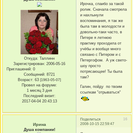
Ирочка, спаибо за такой
ролик. Сначала смотрела
и нахлынули
воспоминания, я так же
была там в молодости и
довольно-таки часто, в
Питере я летнюю
практику проходила от
учёбы и вообще много
связано с Питером и с
Откуда:
Таллинн
Петергофом. А уж свето-
Зарегистрирован
: 2006-05-16
шоу просто
Приглашений:
0
потрясающее! Ты была
Сообщений:
8721
там?
Возраст:
63
[1963-05-07]
Провел на форуме:
Галин, пойду по твоим
1 месяц 3 дня
ссылкам "отрываться"
Последний визит:
2017-04-04 20:43:13
16
Поделиться
2008-10-15 22:59:47
Ирина
Душа компании!