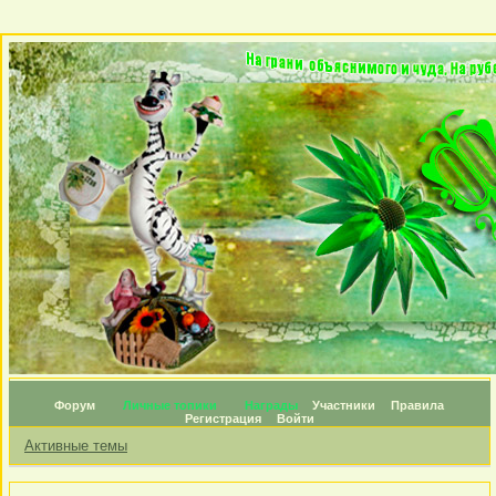
Форум
Личные топики
Награды
Участники
Правила
Регистрация
Войти
Активные темы