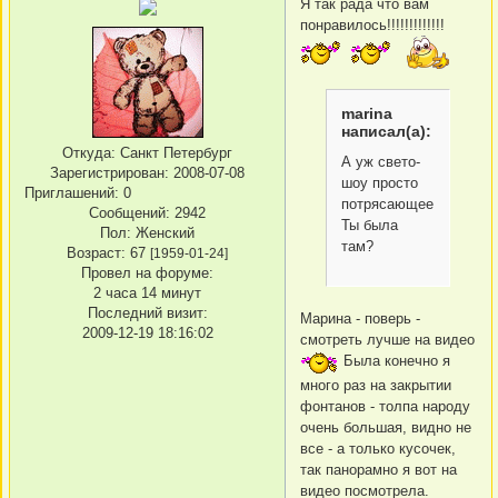
Я так рада что вам
понравилось!!!!!!!!!!!!!
marina
написал(а):
Откуда:
Санкт Петербург
А уж свето-
Зарегистрирован
: 2008-07-08
шоу просто
Приглашений:
0
потрясающее!
Сообщений:
2942
Ты была
Пол:
Женский
там?
Возраст:
67
[1959-01-24]
Провел на форуме:
2 часа 14 минут
Последний визит:
Марина - поверь -
2009-12-19 18:16:02
смотреть лучше на видео
Была конечно я
много раз на закрытии
фонтанов - толпа народу
очень большая, видно не
все - а только кусочек,
так панорамно я вот на
видео посмотрела.