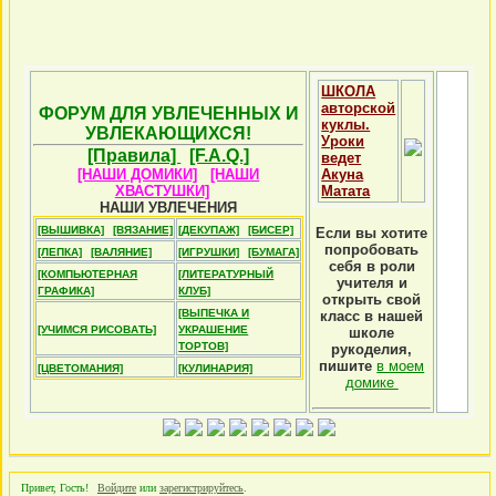
ШКОЛА
авторской
ФОРУМ ДЛЯ УВЛЕЧЕННЫХ И
куклы.
УВЛЕКАЮЩИХСЯ!
Уроки
[Правила]
[F.A.Q.]
ведет
[НАШИ ДОМИКИ]
[НАШИ
Акуна
ХВАСТУШКИ]
Матата
НАШИ УВЛЕЧЕНИЯ
[ВЫШИВКА]
[ВЯЗАНИЕ]
[ДЕКУПАЖ]
[БИСЕР]
Если вы хотите
попробовать
[ЛЕПКА]
[ВАЛЯНИЕ]
[ИГРУШКИ]
[БУМАГА]
себя в роли
[КОМПЬЮТЕРНАЯ
[ЛИТЕРАТУРНЫЙ
учителя и
ГРАФИКА]
КЛУБ]
открыть свой
[ВЫПЕЧКА И
класс в нашей
[УЧИМСЯ РИСОВАТЬ]
УКРАШЕНИЕ
школе
ТОРТОВ]
рукоделия,
пишите
в моем
[ЦВЕТОМАНИЯ]
[КУЛИНАРИЯ]
домике
Привет, Гость!
Войдите
или
зарегистрируйтесь
.