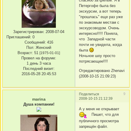
спасибо за фильм. Я в
Петергофе была без
экскурсии, а вот теперь
"прошлась" еще раз уже
по знакомым местам с
экскурсоводом. Очень
Зарегистрирован
: 2008-07-04
интересно!!!!! Поняла,
Приглашений:
0
что Западной части
Сообщений:
416
почти не увидела, когда
Пол:
Женский
была
Возраст:
51
[1975-01-01]
Ночьное шоу просто
Провел на форуме:
потрясающее!!!!
1 день 3 часа
Последний визит:
Отредактировано Zhenavi
2016-05-28 20:45:53
(2008-10-15 21:09:23)
9
Поделиться
2008-10-15 21:12:39
marina
Душа компании!
А у меня не открывает
Пишет, что для
публичного просмотра
запрещён файл.