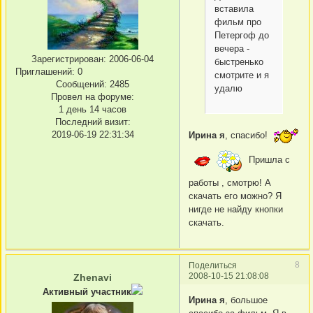
вставила
фильм про
Петергоф до
вечера -
Зарегистрирован
: 2006-06-04
быстренько
Приглашений:
0
смотрите и я
Сообщений:
2485
удалю
Провел на форуме:
1 день 14 часов
Последний визит:
2019-06-19 22:31:34
Ирина я
, спасибо!
Пришла с
работы , смотрю! А
скачать его можно? Я
нигде не найду кнопки
скачать.
8
Поделиться
2008-10-15 21:08:08
Zhenavi
Активный участник
Ирина я
, большое