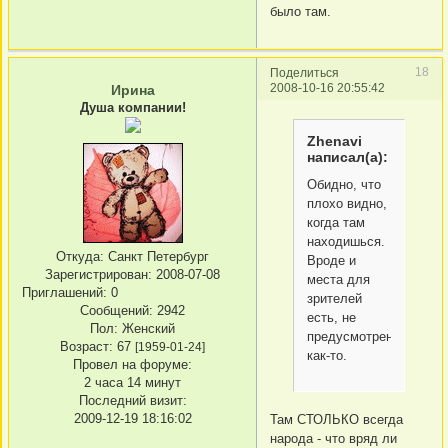
было там.
18
Поделиться
2008-10-16 20:55:42
Ирина
Душа компании!
Zhenavi
написал(а):
Обидно, что
плохо видно,
когда там
находишься.
Откуда:
Санкт Петербург
Вроде и
Зарегистрирован
: 2008-07-08
места для
Приглашений:
0
зрителей
Сообщений:
2942
есть, не
Пол:
Женский
предусмотрено
Возраст:
67
[1959-01-24]
как-то.
Провел на форуме:
2 часа 14 минут
Последний визит:
2009-12-19 18:16:02
Там СТОЛЬКО всегда
народа - что вряд ли