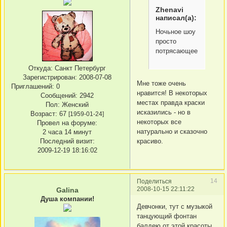
Zhenavi
написал(а):
Ночьное шоу
просто
потрясающее!!!!
Откуда:
Санкт Петербург
Зарегистрирован
: 2008-07-08
Мне тоже очень
Приглашений:
0
нравится! В некоторых
Сообщений:
2942
местах правда краски
Пол:
Женский
исказились - но в
Возраст:
67
[1959-01-24]
некоторых все
Провел на форуме:
натурально и сказочно
2 часа 14 минут
красиво.
Последний визит:
2009-12-19 18:16:02
14
Поделиться
2008-10-15 22:11:22
Galina
Душа компании!
Девчонки, тут с музыкой
танцующий фонтан
балдею от этой красоты