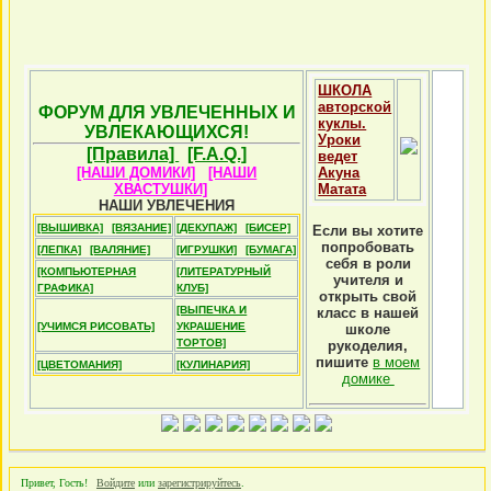
ШКОЛА
авторской
ФОРУМ ДЛЯ УВЛЕЧЕННЫХ И
куклы.
УВЛЕКАЮЩИХСЯ!
Уроки
[Правила]
[F.A.Q.]
ведет
[НАШИ ДОМИКИ]
[НАШИ
Акуна
ХВАСТУШКИ]
Матата
НАШИ УВЛЕЧЕНИЯ
[ВЫШИВКА]
[ВЯЗАНИЕ]
[ДЕКУПАЖ]
[БИСЕР]
Если вы хотите
попробовать
[ЛЕПКА]
[ВАЛЯНИЕ]
[ИГРУШКИ]
[БУМАГА]
себя в роли
[КОМПЬЮТЕРНАЯ
[ЛИТЕРАТУРНЫЙ
учителя и
ГРАФИКА]
КЛУБ]
открыть свой
[ВЫПЕЧКА И
класс в нашей
[УЧИМСЯ РИСОВАТЬ]
УКРАШЕНИЕ
школе
ТОРТОВ]
рукоделия,
пишите
в моем
[ЦВЕТОМАНИЯ]
[КУЛИНАРИЯ]
домике
Привет, Гость!
Войдите
или
зарегистрируйтесь
.