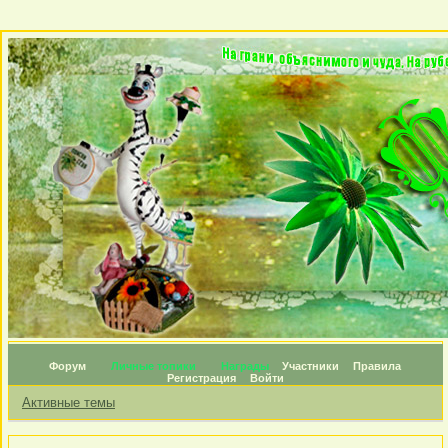
Форум
Личные топики
Награды
Участники
Правила
Регистрация
Войти
Активные темы