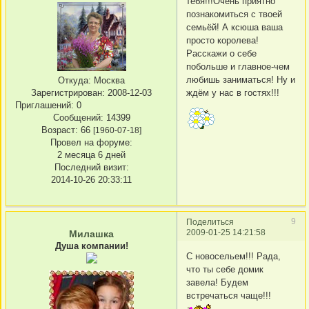
тебя!!!Очень приятно
познакомиться с твоей
семьёй! А ксюша ваша
просто королева!
Расскажи о себе
побольше и главное-чем
любишь заниматься! Ну и
Откуда:
Москва
Зарегистрирован
: 2008-12-03
ждём у нас в гостях!!!
Приглашений:
0
Сообщений:
14399
Возраст:
66
[1960-07-18]
Провел на форуме:
2 месяца 6 дней
Последний визит:
2014-10-26 20:33:11
9
Поделиться
2009-01-25 14:21:58
Милашка
Душа компании!
С новосельем!!! Рада,
что ты себе домик
завела! Будем
встречаться чаще!!!