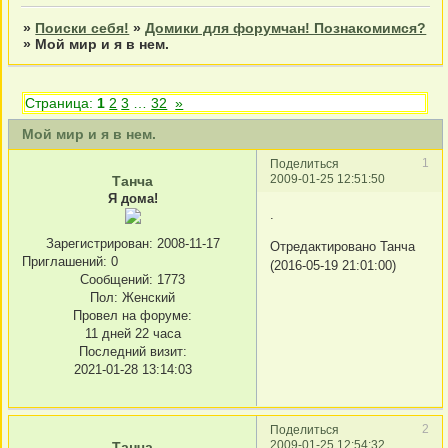
»
Поиски себя!
»
Домики для форумчан! Познакомимся?
»
Мой мир и я в нем.
Страница:
1
2
3
…
32
»
Мой мир и я в нем.
1
Поделиться
2009-01-25 12:51:50
Танча
Я дома!
.
Зарегистрирован
: 2008-11-17
Отредактировано Танча
Приглашений:
0
(2016-05-19 21:01:00)
Сообщений:
1773
Пол:
Женский
Провел на форуме:
11 дней 22 часа
Последний визит:
2021-01-28 13:14:03
2
Поделиться
2009-01-25 12:54:32
Танча