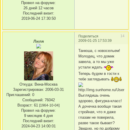
Провел на форуме:
26 дней 12 часов
Последний визит:
2019-06-24 17:30:50
14
Поделиться
2009-01-25 17:53:39
Лиля
Танюша, с новосельем!
Молодец, что домик
завела, а то мы уже
устали ждать
Теперь будем в гости к
тебе заглядывать
Откуда:
Вена-Москва
Зарегистрирован
: 2006-03-31
Приглашений:
0
Выглядишь очень
Сообщений:
76042
здорово, фигурка-класс!
Возраст:
61
[1964-10-04]
А дочечка вообще такая
Провел на форуме:
стройная, что я даже
9 месяцев 4 дня
глазам не поверила,
Последний визит:
разве такое бывает?
2024-04-23 14:00:01
Звидую, но по доброму