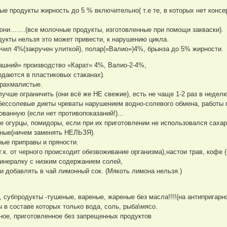
 продукты жирность до 5 % включительно( т.е те, в которых нет консерв
они…….(все молочные продукты, изготовленные при помощи закваски).
укты нельзя это может привести, к нарушению цикла.
ил 4%(закручен улиткой), полар(«Валио»)4%, брынза до 5% жирности.
ашний» производство «Карат» 4%, Валио-2-4%,
одаются в пластиковых стаканах).
крахмалистые.
чше ограничить (они всё же НЕ свежие), есть не чаще 1-2 раз в неделю
бессолевые диеты чреваты нарушением водно-солевого обмена, работы по
ванную (если нет противопоказаний!)...
е огурцы, помидоры, если при их приготовлении не использовался сахар
леные(ничем заменять НЕЛЬЗЯ).
ные приправы и пряности.
т.к. от черного происходит обезвоживание организма),настои трав, кофе 
инералку с низким содержанием солей,
и добавлять в чай лимонный сок. (Мякоть лимона нельзя.)
 субпродукты -тушеные, вареные, жареные без масла!!!!(на антипригарно
в составе которых только вода, соль, рыба\мясо.
ное, приготовленное без запрещенных продуктов