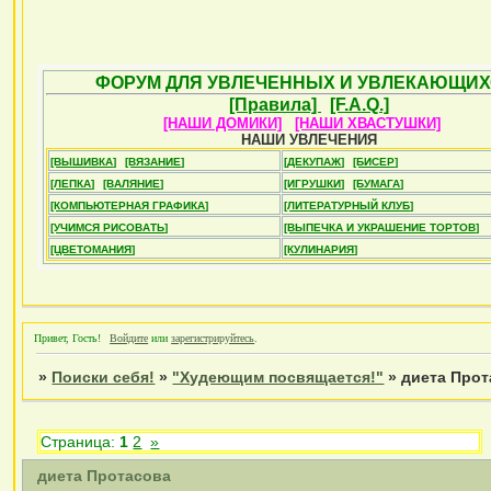
ФОРУМ ДЛЯ УВЛЕЧЕННЫХ И УВЛЕКАЮЩИХ
[Правила]
[F.A.Q.]
[НАШИ ДОМИКИ]
[НАШИ ХВАСТУШКИ]
НАШИ УВЛЕЧЕНИЯ
[ВЫШИВКА]
[ВЯЗАНИЕ]
[ДЕКУПАЖ]
[БИСЕР]
[ЛЕПКА]
[ВАЛЯНИЕ]
[ИГРУШКИ]
[БУМАГА]
[КОМПЬЮТЕРНАЯ ГРАФИКА]
[ЛИТЕРАТУРНЫЙ КЛУБ]
[УЧИМСЯ РИСОВАТЬ]
[ВЫПЕЧКА И УКРАШЕНИЕ ТОРТОВ]
[ЦВЕТОМАНИЯ]
[КУЛИНАРИЯ]
Привет, Гость!
Войдите
или
зарегистрируйтесь
.
»
Поиски себя!
»
"Худеющим посвящается!"
»
диета Прот
Страница:
1
2
»
диета Протасова