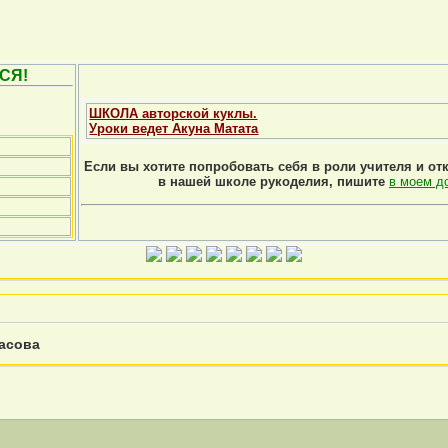
СЯ!
ШКОЛА авторской куклы.
Уроки ведет Акуна Матата
Если вы хотите попробовать себя в роли учителя и от
в нашей школе рукоделия, пишите
в моем д
асова