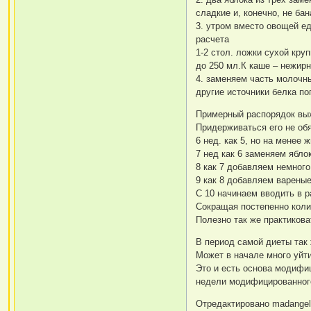
сладкие и, конечно, не ба
3. утром вместо овощей ед
расчета
1-2 стол. ложки сухой кр
до 250 мл.К каше – нежирн
4. заменяем часть молочны
другие источники белка по
Примерный распорядок вых
Придерживаться его не об
6 нед. как 5, но на менее
7 нед как 6 заменяем ябло
8 как 7 добавляем немног
9 как 8 добавляем варены
С 10 начинаем вводить в р
Сокращая постепенно колич
Полезно так же практикова
В период самой диеты так
Может в начале много уйти
Это и есть основа модифи
недели модифицированного
Отредактировано madangel 