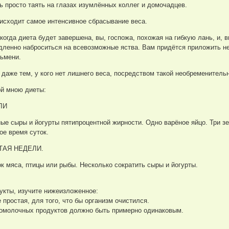
ь просто таять на глазах изумлённых коллег и домочадцев.
исходит самое интенсивное сбрасывание веса.
, когда диета будет завершена, вы, госпожа, похожая на гибкую лань, и
едленно наброситься на всевозможные яства. Вам придётся приложить не
ьмени.
, даже тем, у кого нет лишнего веса, посредством такой необременител
ой мною диеты:
ЛИ
е сыры и йогурты пятипроцентной жирности. Одно варёное яйцо. Три зе
ое время суток.
ТАЯ НЕДЕЛИ.
к мяса, птицы или рыбы. Несколько сократить сыры и йогурты.
укты, изучите нижеизложенное:
простая, для того, что бы организм очистился.
омолочных продуктов должно быть примерно одинаковым.