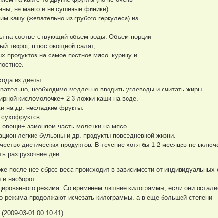
наны, не манго и не сушеные финики);
им кашу (желательно из грубого геркулеса) из
упы на соответствующий объем воды. Объем порции –
ый творог, плюс овощной салат;
х продуктов на самое постное мясо, курицу и
постнее.
ода из диеты:
язательно, необходимо медленно вводить углеводы и считать жиры.
 жирной кисломолочке+ 2-3 ложки каши на воде.
ки на др. несладкие фрукты.
о сухофруктов
е овощи+ заменяем часть молочки на мясо
ацион легкие бульоны и др. продукты повседневной жизни.
ество диетических продуктов. В течение хотя бы 1-2 месяцев не включ
ть разгрузочние дни.
 же после нее сброс веса происходит в зависимости от индивидуальных 
 и наоборот.
цированного режима. Со временем лишние килограммы, если они осталис
 режима продолжают исчезать килограммы, а в еще большей степени –
(2009-03-01 00:10:41)