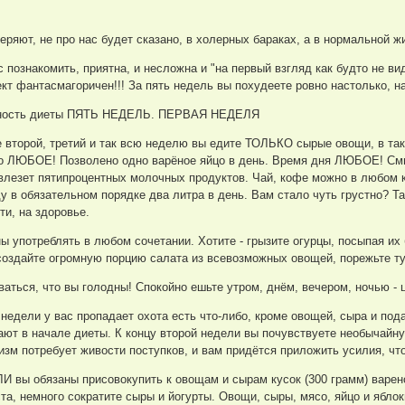
теряют, не про нас будет сказано, в холерных бараках, а в нормальной 
с познакомить, приятна, и несложна и "на первый взгляд как будто не ви
т фантасмагоричен!!! За пять недель вы похудеете ровно настолько, на
енность диеты ПЯТЬ НЕДЕЛЬ. ПЕРВАЯ НЕДЕЛЯ
второй, третий и так всю неделю вы едите ТОЛЬКО сырые овощи, в такж
о ЛЮБОЕ! Позволено одно варёное яйцо в день. Время дня ЛЮБОЕ! Смыс
влезет пятипроцентных молочных продуктов. Чай, кофе можно в любом ко
у в обязательном порядке два литра в день. Вам стало чуть грустно? Та
ти, на здоровье.
 употреблять в любом сочетании. Хотите - грызите огурцы, посыпая их 
- создайте огромную порцию салата из всевозможных овощей, порежьте т
ваться, что вы голодны! Спокойно ешьте утром, днём, вечером, ночью 
 недели у вас пропадает охота есть что-либо, кроме овощей, сыра и по
ют в начале диеты. К концу второй недели вы почувствуете необычайну
зм потребует живости поступков, и вам придётся приложить усилия, чт
вы обязаны присовокупить к овощам и сырам кусок (300 грамм) вареного
та, немного сократите сыры и йогурты. Овощи, сыры, мясо, яйцо и ябл