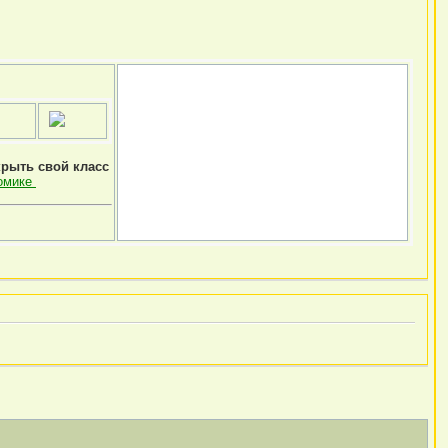
крыть свой класс
омике