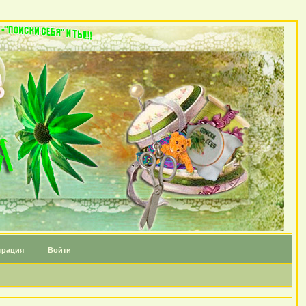
трация
Войти