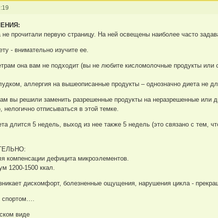
:19
ЕНИЯ:
ка не прочитали первую страницу. На ней освещены наиболее часто зада
ету - внимательно изучите ее.
етрам она вам не подходит (вы не любите кисломолочные продукты или с
лудком, аллергия на вышеописанные продукты – однозначно диета не дл
нам вы решили заменить разрешенные продукты на неразрешенные или ди
, нелогично отписываться в этой темке.
ета длится 5 недель, выход из нее также 5 недель (это связано с тем,
АТЕЛЬНО:
ля компенсации дефицита микроэлементов.
ум 1200-1500 ккал.
озникает дискомфорт, болезненные ощущения, нарушения цикла - прекра
я спортом….
ском виде