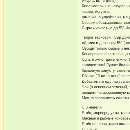
Яйцо (1 шт. в день).
Кисломолочные натуральные
кефир, йогурты,
ряженка, ацидофилин, мац
Совсем обезжиренные прод
Сыры жирностью до 5%-Чеч
Творог зерновой «Сыр дом
«Домик в деревне» 5%.(пр
Овощи только сырые и не
Консервированные овощи лу
Соль можно, даже нужно, 
количествах! Лучше йодиро
Квашеную капусту, солены
Яблоки ( 3 шт. в день)-зе
Добавлять в еду натураль
Чай (в основном зеленый, 
овощей, негазированную м
Можно заправлять салаты 
С 3 недели:
Рыба, морепродукты, мясо,
Мясные и рыбные консервы 
Рыба соленая, мясо вален
НЕЛЬЗЯ:.