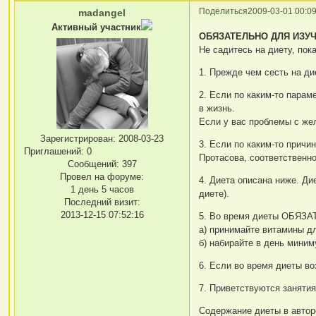
Поделиться
2009-03-01 00:09
madangel
Активный участник
ОБЯЗАТЕЛЬНО ДЛЯ ИЗУЧ
Не садитесь на диету, по
1. Прежде чем сесть на ди
2. Если по каким-то парам
в жизнь.
Если у вас проблемы с же
Зарегистрирован
: 2008-03-23
3. Если по каким-то причи
Приглашений:
0
Протасова, соответственно
Сообщений:
397
Провел на форуме:
4. Диета описана ниже. Ди
1 день 5 часов
диете).
Последний визит:
2013-12-15 07:52:16
5. Во время диеты ОБЯЗ
а) принимайте витамины д
б) набирайте в день миним
6. Если во время диеты в
7. Приветствуются заняти
Содержание диеты в автор