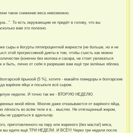
жизни такое снижение веса невозможно.
дна...". То есть окружающим не придёт в голову, что вы
сколько вам это полезно.
е сыры и йогурты пятипроцентной жирности (не больше, но и не
л этой прогрессивной диеты в том, чтобы съесть как можно
личестве (конечно без молока и сахара, не стоит увлекаться
к и быть, лично от себя я разрешаю вам ещё три зелёных яблока.
болгарской брынзой (5 %), хотите - макайте помидоры и болгарские
уда варёное яйцо и посыпьте всё сыром.
- целую неделю. И точно так же - ВТОРУЮ НЕДЕЛЮ.
даренных мной яблок. Многие даже отказываются от варёного яйца,
ю лёгкость во всём теле и в... мыслях. Не отягощенный жиром,
обы не удариться в адюльтер.
, приготовленного на пару или жареного (без масла!) мяса,
оки вы едите ещё ТРИ НЕДЕЛИ. И ВСЁ!!! Через три недели после