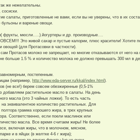
так же нежелательны.
 сосиски.
ие салаты, приготовленные не вами, если вы не уверены, что в их сост
 бульоны и вареные овощи.
( фрукты, мюсли…..).йогуртеры и др. производные….
ОВСЕМ!!! Это живой сахар и пустые калории, плюс красители! Хотите
 овощей (для Протасовки в частности).
 сам Протасов молоко не запрещает, но многие отказываются от него на
 не больше 1.5 % и количество молока не должно превышать 300 мл в де
равномерным, постепенным.
ицам (например,
http://www.eda-server.ru/kkal/index.html
).
ов (не все!) берем совсем обезжиренные (0,5-1%
ию добавляем растительное масло в салаты. На день
ного масла (это 3 чайных ложки). То есть часть
на эквивалентное количество растительных. Для
 полтора грамма хорошего жира, в трех крупных
ора. Соответственно, если поели маслинок или
личество масла. Все время считаем жиры! Не более
о все, включая жиры, что в молочном, мясном,
парке и в яйцах (в желтке 4-6 г жира);
няем на какие-то другие фрукты (но не очень