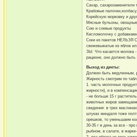
Сахар, сахарозаменители 
Крабовые палочки,колбасу,
Корейскую морковку и друг
Мясные бульоны, овощные
Сою и соевые продукты
Кисломолочку с добавками
Соки из пакетов НЕЛЬЗЯ С
свежевыжатые из яблок или
ЗЫ: Что касается молока -
рационе, оно должно быть
Выход из диеты:
Должен быть медленным, 
Жирность смотрим по табл
1. часть молочных продукт
жирности), и в компенсац
- не больше 15 г раститель
животных жиров замещаем 
сведения: в трех маслинах
штуках миндаля тоже полт
орешков, то уменьшаем ко
30-35 г в день за все - пр
рыбном, в салате, в жарке-
2. два яблока из трех заме