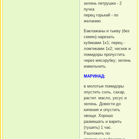
зелень петрушки - 2
пучка
перец горький - по
желанию
Баклажаны и тыкву (без
семян) нарезать
кубиками 1х1; перец -
ломтиками 1х2; чеснок и
помидоры пропустить
через мясорубку; зелень
измельчить.
МАРИНАД:
в молотые помидоры
опустить соль, сахар,
растит. масло, уксус и
зелень. Довести до
кипения и опустить
овощи. Хорошо
размешать и варить
(тушить) 1 час.
Разложить по