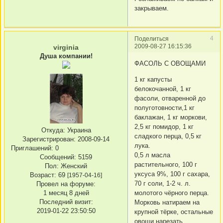
закрываем.
4
Поделиться
2009-08-27 16:15:36
virginia
Душа компании!
ФАСОЛЬ С ОВОЩАМИ
1 кг капусты
белокочанной, 1 кг
фасоли, отваренной до
полуготовности,1 кг
баклажан, 1 кг моркови,
2,5 кг помидор, 1 кг
Откуда:
Украина
сладкого перца, 0,5 кг
Зарегистрирован
: 2008-09-14
лука.
Приглашений:
0
0,5 л масла
Сообщений:
5159
растительного, 100 г
Пол:
Женский
уксуса 9%, 100 г сахара,
Возраст:
69
[1957-04-16]
70 г соли, 1-2 ч. л.
Провел на форуме:
1 месяц 8 дней
молотого чёрного перца.
Последний визит:
Морковь натираем на
2019-01-22 23:50:50
крупной тёрке, остальные
овощи нарезать