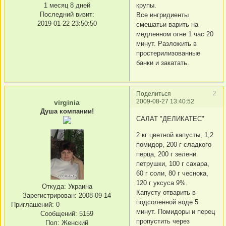
1 месяц 8 дней
крупы.
Последний визит:
Все ингридиенты
2019-01-22 23:50:50
смешатьи варить на
медленном огне 1 час 20
минут. Разложить в
простерилизованные
банки и закатать.
2
Поделиться
2009-08-27 13:40:52
virginia
Душа компании!
САЛАТ "ДЕЛИКАТЕС"
2 кг цветной капусты, 1,2
помидор, 200 г сладкого
перца, 200 г зелени
петрушки, 100 г сахара,
60 г соли, 80 г чеснока,
120 г уксуса 9%.
Откуда:
Украина
Капусту отварить в
Зарегистрирован
: 2008-09-14
подсоленной воде 5
Приглашений:
0
минут. Помидоры и перец
Сообщений:
5159
пропустить через
Пол:
Женский