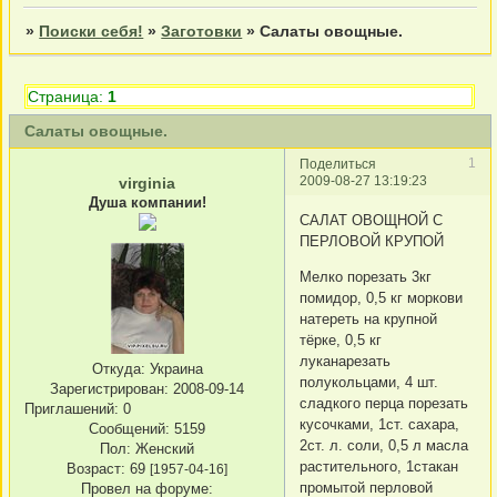
»
Поиски себя!
»
Заготовки
»
Салаты овощные.
Страница:
1
Салаты овощные.
1
Поделиться
2009-08-27 13:19:23
virginia
Душа компании!
САЛАТ ОВОЩНОЙ С
ПЕРЛОВОЙ КРУПОЙ
Мелко порезать 3кг
помидор, 0,5 кг моркови
натереть на крупной
тёрке, 0,5 кг
луканарезать
Откуда:
Украина
полукольцами, 4 шт.
Зарегистрирован
: 2008-09-14
сладкого перца порезать
Приглашений:
0
кусочками, 1ст. сахара,
Сообщений:
5159
2ст. л. соли, 0,5 л масла
Пол:
Женский
растительного, 1стакан
Возраст:
69
[1957-04-16]
промытой перловой
Провел на форуме: