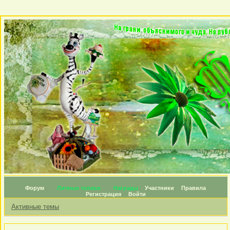
Форум
Личные топики
Награды
Участники
Правила
Регистрация
Войти
Активные темы