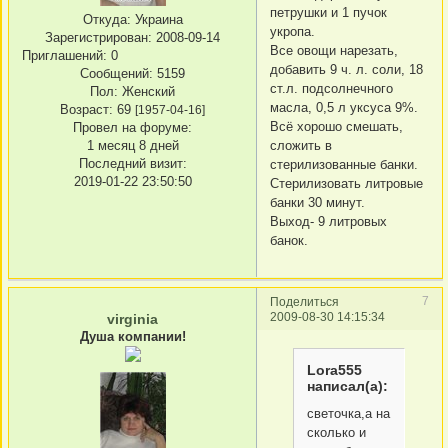
петрушки и 1 пучок
Откуда:
Украина
укропа.
Зарегистрирован
: 2008-09-14
Все овощи нарезать,
Приглашений:
0
добавить 9 ч. л. соли, 18
Сообщений:
5159
ст.л. подсолнечного
Пол:
Женский
масла, 0,5 л уксуса 9%.
Возраст:
69
[1957-04-16]
Всё хорошо смешать,
Провел на форуме:
1 месяц 8 дней
сложить в
Последний визит:
стерилизованные банки.
2019-01-22 23:50:50
Стерилизовать литровые
банки 30 минут.
Выход- 9 литровых
банок.
7
Поделиться
2009-08-30 14:15:34
virginia
Душа компании!
Lora555
написал(а):
светочка,а на
сколько и