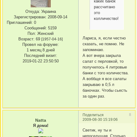
каких банок
рассчитано
Откуда:
Украина
это
Зарегистрирован
: 2008-09-14
колличество!
Приглашений:
0
Сообщений:
5159
Пол:
Женский
Лариса, я, если честно
Возраст:
69
[1957-04-16]
сказать, не помню. Не
Провел на форуме:
запоминаю.
1 месяц 8 дней
А вот вчера закрыла
Последний визит:
2019-01-22 23:50:50
салат с перловкой, то
получилось 4 литровые
банки с того количества.
А воббще я все салаты
закрываю в 0,5 л
баночках. Чтобы сьесть
за один раз.
8
Поделиться
2009-08-30 15:19:06
Natta
Я дома!
Светик, ну ты и
непоседущая. Столько