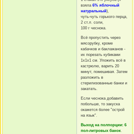
взяла
6% яблочный
натуральный
),
чуть-чуть горького перца,
2 ст.л. соли,
100 г чеснока.
Всё пропустить через
мясорубку, кроме
кабачков и баклажанов -
их порезать кубиками
1х1х1 см. Уложить всё в
кастрюлю, варить 20
минут, помешивая. Затем
разложить в
стерилизованные банки и
закатать.
Если чеснока добавить
побольше, то закуска
окажется более "острой
на язык".
Выход на полпорции: 6
пол-литровых банок
.