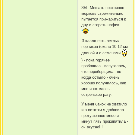
ЗЫ. Мешать постоянно -
морковь стремительно
пытается прижариться к
дну и сгореть нафик...
Я клала пять острых
перчиков (около 10-12 см
длиной и с семенами
) - пока горячее
пробовала - испугалась,
что переборщила.. но
когда остыло - очень
хорошо получилось, как
мне и хотелось -
остренькое рагу.
У меня банок не хватило
и в остатки я добавила
протушенное мясо и
минут пять прокипятила -
оч вкусно!!!