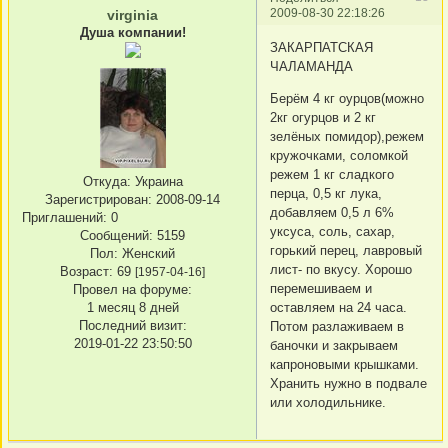
2009-08-30 22:18:26
virginia
Душа компании!
ЗАКАРПАТСКАЯ
ЧАЛАМАНДА
Берём 4 кг оурцов(можно
2кг огурцов и 2 кг
зелёных помидор),режем
кружочками, соломкой
режем 1 кг сладкого
Откуда:
Украина
перца, 0,5 кг лука,
Зарегистрирован
: 2008-09-14
добавляем 0,5 л 6%
Приглашений:
0
уксуса, соль, сахар,
Сообщений:
5159
горький перец, лавровый
Пол:
Женский
лист- по вкусу. Хорошо
Возраст:
69
[1957-04-16]
перемешиваем и
Провел на форуме:
1 месяц 8 дней
оставляем на 24 часа.
Последний визит:
Потом разлаживаем в
2019-01-22 23:50:50
баночки и закрываем
капроновыми крышками.
Хранить нужно в подвале
или холодильнике.