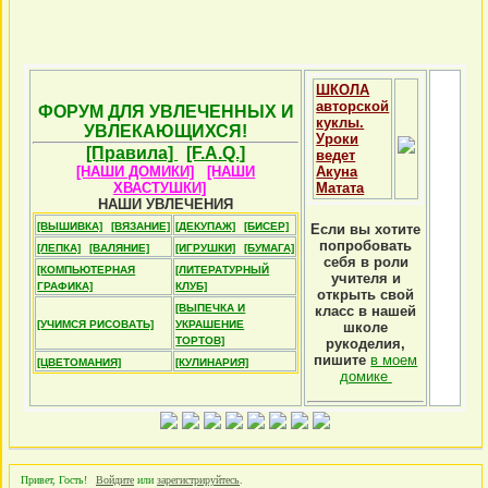
ШКОЛА
авторской
ФОРУМ ДЛЯ УВЛЕЧЕННЫХ И
куклы.
УВЛЕКАЮЩИХСЯ!
Уроки
[Правила]
[F.A.Q.]
ведет
[НАШИ ДОМИКИ]
[НАШИ
Акуна
ХВАСТУШКИ]
Матата
НАШИ УВЛЕЧЕНИЯ
[ВЫШИВКА]
[ВЯЗАНИЕ]
[ДЕКУПАЖ]
[БИСЕР]
Если вы хотите
попробовать
[ЛЕПКА]
[ВАЛЯНИЕ]
[ИГРУШКИ]
[БУМАГА]
себя в роли
[КОМПЬЮТЕРНАЯ
[ЛИТЕРАТУРНЫЙ
учителя и
ГРАФИКА]
КЛУБ]
открыть свой
[ВЫПЕЧКА И
класс в нашей
[УЧИМСЯ РИСОВАТЬ]
УКРАШЕНИЕ
школе
ТОРТОВ]
рукоделия,
пишите
в моем
[ЦВЕТОМАНИЯ]
[КУЛИНАРИЯ]
домике
Привет, Гость!
Войдите
или
зарегистрируйтесь
.