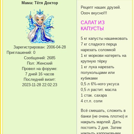
Мама: Тётя Доктор
Рецепт наших друзей.
Оооч вкусно!!!
САЛАТ ИЗ
КАПУСТЫ
5 кг капусты нашинковать
7 кг сладкого перца
Зарегистрирован
: 2006-04-28
нарезать соломкой
Приглашений:
0
1 кг моркови натереть на
Сообщений:
2685
крупную тёрку
Пол:
Женский
1 кг лука нарезать
Провел на форуме:
полукольцами или
7 дней 16 часов
кубиками
Последний визит:
0,5 л 6%-ного уксуса
2023-11-28 22:02:23
0,5 л растит. масла
1 стак. сахара
4 ст.л. соли
Всё смешать, сложить в
банки (не очень плотно) и
накрыть марлей. Дать
постоять 2 дня. Затем
накрыть капроновыми