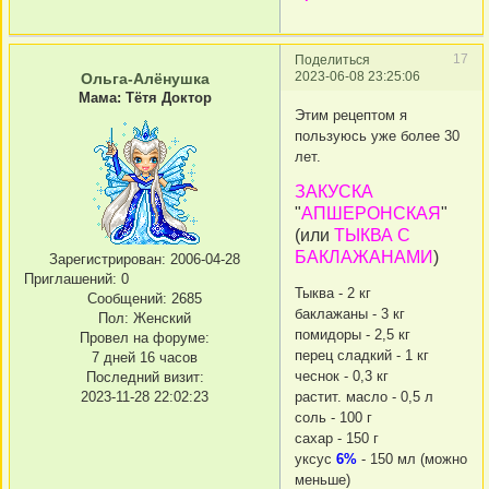
17
Поделиться
2023-06-08 23:25:06
Ольга-Алёнушка
Мама: Тётя Доктор
Этим рецептом я
пользуюсь уже более 30
лет.
ЗАКУСКА
"
АПШЕРОНСКАЯ
"
(или
ТЫКВА С
БАКЛАЖАНАМИ
)
Зарегистрирован
: 2006-04-28
Приглашений:
0
Тыква - 2 кг
Сообщений:
2685
баклажаны - 3 кг
Пол:
Женский
помидоры - 2,5 кг
Провел на форуме:
перец сладкий - 1 кг
7 дней 16 часов
чеснок - 0,3 кг
Последний визит:
растит. масло - 0,5 л
2023-11-28 22:02:23
соль - 100 г
сахар - 150 г
уксус
6%
- 150 мл (можно
меньше)