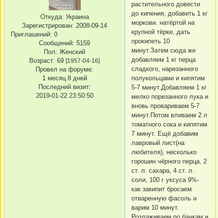
растительного довести
до кипения, добавить 1 кг
Откуда:
Украина
моркови. натёртой на
Зарегистрирован
: 2008-09-14
крупной тёрке, дать
Приглашений:
0
прокипеть 10
Сообщений:
5159
минут.Затем сюда же
Пол:
Женский
добавляем 1 кг перца
Возраст:
69
[1957-04-16]
сладкого, нарезанного
Провел на форуме:
1 месяц 8 дней
полукольцами и кипятим
Последний визит:
5-7 минут.Добавляем 1 кг
2019-01-22 23:50:50
мелко порезанного лука и
вновь провариваем 5-7
минут.Потом вливаем 2 л
томатного сока и кипятим
7 минут. Ещё добавим
лавровый лист(на
любителя), несколько
горошин чёрного перца, 2
ст. л. сахара, 4 ст. л.
соли, 100 г уксуса 9%-
как закипит бросаем
отваренную фасоль и
варим 10 минут.
Розлаживаем по банкам и