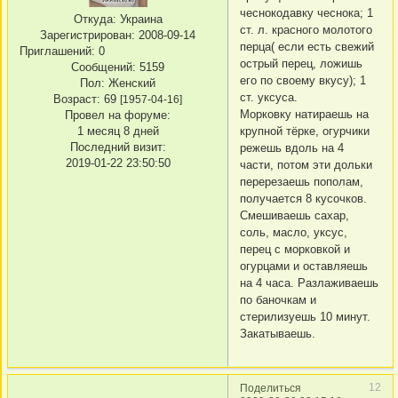
чеснокодавку чеснока; 1
Откуда:
Украина
ст. л. красного молотого
Зарегистрирован
: 2008-09-14
перца( если есть свежий
Приглашений:
0
острый перец, ложишь
Сообщений:
5159
его по своему вкусу); 1
Пол:
Женский
ст. уксуса.
Возраст:
69
[1957-04-16]
Морковку натираешь на
Провел на форуме:
1 месяц 8 дней
крупной тёрке, огурчики
Последний визит:
режешь вдоль на 4
2019-01-22 23:50:50
части, потом эти дольки
перерезаешь пополам,
получается 8 кусочков.
Смешиваешь сахар,
соль, масло, уксус,
перец с морковкой и
огурцами и оставляешь
на 4 часа. Разлаживаешь
по баночкам и
стерилизуешь 10 минут.
Закатываешь.
12
Поделиться