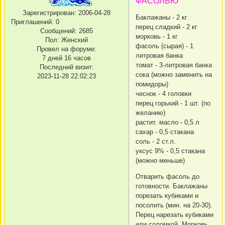
ФАСОЛЬЮ
Зарегистрирован
: 2006-04-28
Баклажаны - 2 кг
Приглашений:
0
перец сладкий - 2 кг
Сообщений:
2685
морковь - 1 кг
Пол:
Женский
фасоль (сырая) - 1
Провел на форуме:
литровая банка
7 дней 16 часов
томат - 3-литровая банка
Последний визит:
сока (можно заменить на
2023-11-28 22:02:23
помидоры)
чеснок - 4 головки
перец горький - 1 шт. (по
желанию)
растит. масло - 0,5 л
сахар - 0,5 стакана
соль - 2 ст.л.
уксус 9% - 0,5 стакана
(можно меньше)
Отварить фасоль до
готовности. Баклажаны
порезать кубиками и
посолить (мин. на 20-30).
Перец нарезать кубиками
или соломкой. Морковь