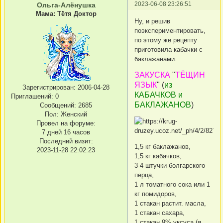
2023-06-08 23:26:51
Ольга-Алёнушка
Мама: Тётя Доктор
Ну, и решив
поэкспериментировать,
по этому же рецепту
приготовила кабачки с
баклажанами.
ЗАКУСКА
"
ТЁЩИН
ЯЗЫК
"
(
из
Зарегистрирован
: 2006-04-28
КАБАЧКОВ и
Приглашений:
0
БАКЛАЖАНОВ
)
Сообщений:
2685
Пол:
Женский
Провел на форуме:
7 дней 16 часов
Последний визит:
1,5 кг баклажанов,
2023-11-28 22:02:23
1,5 кг кабачков,
3-4 штучки болгарского
перца,
1 л томатного сока или 1
кг помидоров,
1 стакан растит. масла,
1 стакан сахара,
1 стакан 9% уксуса (я