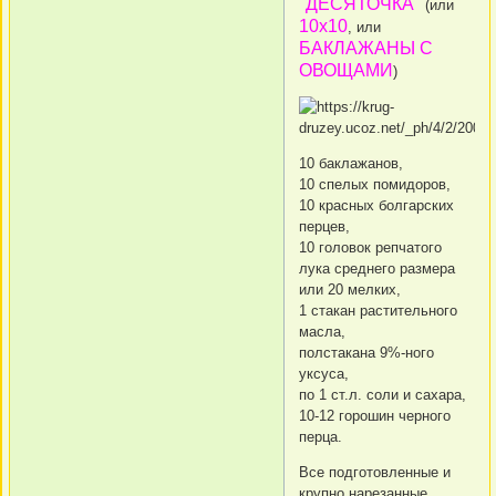
"
ДЕСЯТОЧКА
"
(или
10х10
, или
БАКЛАЖАНЫ С
ОВОЩАМИ
)
10 баклажанов,
10 спелых помидоров,
10 красных болгарских
перцев,
10 головок репчатого
лука среднего размера
или 20 мелких,
1 стакан растительного
масла,
полстакана 9%-ного
уксуса,
по 1 ст.л. соли и сахара,
10-12 горошин черного
перца.
Все подготовленные и
крупно нарезанные