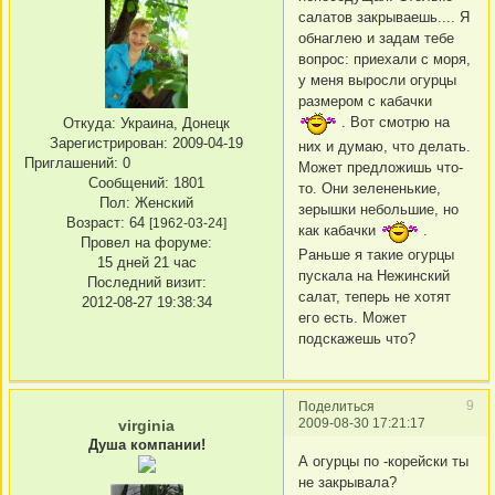
салатов закрываешь.... Я
обнаглею и задам тебе
вопрос: приехали с моря,
у меня выросли огурцы
размером с кабачки
. Вот смотрю на
Откуда:
Украина, Донецк
Зарегистрирован
: 2009-04-19
них и думаю, что делать.
Приглашений:
0
Может предложишь что-
Сообщений:
1801
то. Они зелененькие,
Пол:
Женский
зерышки небольшие, но
Возраст:
64
[1962-03-24]
как кабачки
.
Провел на форуме:
Раньше я такие огурцы
15 дней 21 час
пускала на Нежинский
Последний визит:
салат, теперь не хотят
2012-08-27 19:38:34
его есть. Может
подскажешь что?
9
Поделиться
2009-08-30 17:21:17
virginia
Душа компании!
А огурцы по -корейски ты
не закрывала?