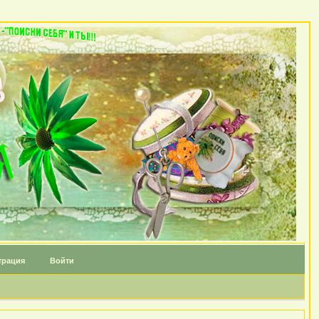
трация
Войти