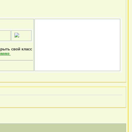
крыть свой класс
омике