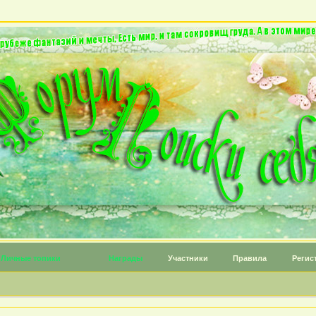
Личные топики
Награды
Участники
Правила
Регис