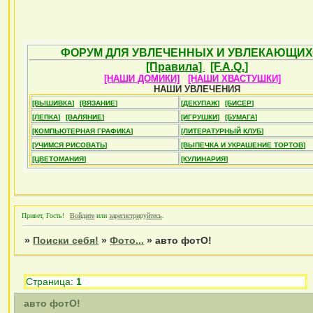
ФОРУМ ДЛЯ УВЛЕЧЕННЫХ И УВЛЕКАЮЩИХ
[Правила]
[F.A.Q.]
[НАШИ ДОМИКИ]
[НАШИ ХВАСТУШКИ]
НАШИ УВЛЕЧЕНИЯ
[ВЫШИВКА]
[ВЯЗАНИЕ]
[ДЕКУПАЖ]
[БИСЕР]
[ЛЕПКА]
[ВАЛЯНИЕ]
[ИГРУШКИ]
[БУМАГА]
[КОМПЬЮТЕРНАЯ ГРАФИКА]
[ЛИТЕРАТУРНЫЙ КЛУБ]
[УЧИМСЯ РИСОВАТЬ]
[ВЫПЕЧКА И УКРАШЕНИЕ ТОРТОВ]
[ЦВЕТОМАНИЯ]
[КУЛИНАРИЯ]
Привет, Гость!
Войдите
или
зарегистрируйтесь
.
»
Поиски себя!
»
Фото...
»
авто фотО!
Страница:
1
авто фотО!