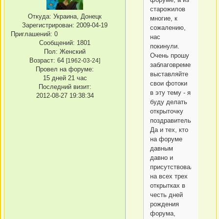
старожилов
Откуда:
Украина, Донецк
многие, к
Зарегистрирован
: 2009-04-19
сожалению,
Приглашений:
0
нас
Сообщений:
1801
покинули.
Пол:
Женский
Очень прошу
Возраст:
64
[1962-03-24]
заблаговременно
Провел на форуме:
выставляйте
15 дней 21 час
свои фотоки
Последний визит:
в эту тему - я
2012-08-27 19:38:34
буду делать
открыточку
поздравительную.
Да и тех, кто
на форуме
давным
давно и
присутствовал
на всех трех
открытках в
честь дней
рождения
форума,