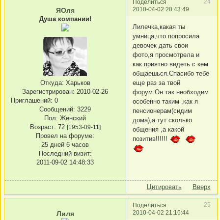
24
Поделиться
2010-04-02 20:43:49
ЯОля
Душа компании!
Лилечка,какая ты
умница,что попросила
девочек дать свои
фото,я просмотрела и
как приятно видеть с кем
общаешься.Спасибо тебе
Откуда:
Харьков
еще раз за твой
Зарегистрирован
: 2010-02-26
форум.Он так необходим
Приглашений:
0
особенно таким ,как я
Сообщений:
3229
пенсионерам(сидим
Пол:
Женский
дома),а тут сколько
Возраст:
72
[1953-09-11]
общения ,а какой
Провел на форуме:
позитив!!!!!!
25 дней 6 часов
Последний визит:
2011-09-02 14:48:33
Цитировать
Вверх
25
Поделиться
2010-04-02 21:16:44
Лиля