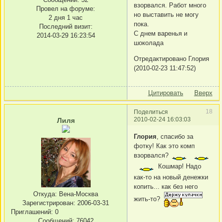
взорвался. Работ много
Провел на форуме:
но выставить не могу
2 дня 1 час
пока.
Последний визит:
С днем варенья и
2014-03-29 16:23:54
шоколада
Отредактировано Глория
(2010-02-23 11:47:52)
Цитировать
Вверх
18
Поделиться
2010-02-24 16:03:03
Лиля
Глория
, спасибо за
фотку! Как это комп
взорвался?
Кошмар! Надо
как-то на новый денежки
копить... как без него
Откуда:
Вена-Москва
жить-то?
Зарегистрирован
: 2006-03-31
Приглашений:
0
Сообщений:
76042