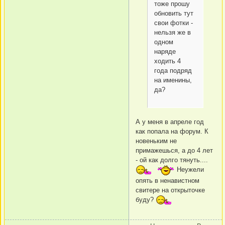
тоже прошу
обновить тут
свои фотки -
нельзя же в
одном
наряде
ходить 4
года подряд
на именины,
да?
А у меня в апреле год
как попала на форум. К
новеньким не
примажешься, а до 4 лет
- ой как долго тянуть....
Неужели
опять в ненавистном
свитере на открыточке
буду?