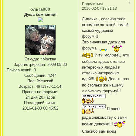
7
Поделиться
2010-02-07 19:21:13
ольга000
Душа компании!
Лилечка , спасибо тебе
огромное за такой самый
самый чудесный
форум!!!
Это значимая дата для
форума
И ты молодец, что
Откуда:
г.Москва
собрала здесь столько
Зарегистрирован
: 2009-09-30
интересных людей и
Приглашений:
0
столько интересных
Сообщений:
4247
идей!!!
Десять раз
Пол:
Женский
по столько же нашему
Возраст:
49
[1976-11-14]
любимому форуму!!!
Провел на форуме:
24 дня 20 часов
Последний визит:
2016-01-03 00:45:52
Я очень
рада знакомству с вами
всеми девочки!!!
Спасибо вам всем