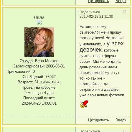
Цитировать
Вверх
12
Поделиться
2010-02-18 21:11:30
Лиля
Наташ, почему в
свитере? Я же и прошу
фотки у всех! Не только
у всех
у новеньких, а
девочек
, которые
считают наш форум
Откуда:
Вена-Москва
своим! Мы же когда на
Зарегистрирован
: 2006-03-31
день рождения идем
Приглашений:
0
наряжаемся? Ну и тут
Сообщений:
76042
точно так же -
Возраст:
61
[1964-10-04]
сфоткайтесь для
Провел на форуме:
открыточки и давайте
9 месяцев 4 дня
уже свои новые фоточки
Последний визит:
2024-04-23 14:00:01
Цитировать
Вверх
13
Поделиться