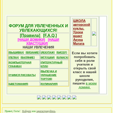
ШКОЛА
авторской
ФОРУМ ДЛЯ УВЛЕЧЕННЫХ И
куклы.
УВЛЕКАЮЩИХСЯ!
Уроки
[Правила]
[F.A.Q.]
ведет
[НАШИ ДОМИКИ]
[НАШИ
Акуна
ХВАСТУШКИ]
Матата
НАШИ УВЛЕЧЕНИЯ
[ВЫШИВКА]
[ВЯЗАНИЕ]
[ДЕКУПАЖ]
[БИСЕР]
Если вы хотите
попробовать
[ЛЕПКА]
[ВАЛЯНИЕ]
[ИГРУШКИ]
[БУМАГА]
себя в роли
[КОМПЬЮТЕРНАЯ
[ЛИТЕРАТУРНЫЙ
учителя и
ГРАФИКА]
КЛУБ]
открыть свой
[ВЫПЕЧКА И
класс в нашей
[УЧИМСЯ РИСОВАТЬ]
УКРАШЕНИЕ
школе
ТОРТОВ]
рукоделия,
пишите
в моем
[ЦВЕТОМАНИЯ]
[КУЛИНАРИЯ]
домике
Привет, Гость!
Войдите
или
зарегистрируйтесь
.