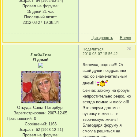
Возраст:
64
[1962-03-24]
Провел на форуме:
15 дней 21 час
Последний визит:
2012-08-27 19:38:34
Цитировать
Вверх
20
Поделиться
2010-03-07 15:56:42
ЛюбаТим
Я дома!
Лилечка, родная!!! От
всей души поздравляю
нас со знаменательным
днем!!!
Сейчас захожу на форум
непростительно редко, но
всегда помню и люблю!!!
Откуда:
Санкт-Петербург
Это форум дал мне
Зарегистрирован
: 2007-12-05
путевку в жизнь - в
Приглашений:
0
творческую жизнь!
Сообщений:
1163
Благодаря форуму я
Возраст:
62
[1963-12-21]
смогла решиться на
Провел на форуме:
старости лет