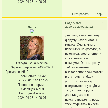
2024-04-23 14:00:01
Цитировать
Вверх
3
Поделиться
2010-01-20 02:22:12
Лиля
Девочки, скоро нашему
форуму исполнится 4
годика. Очень много
новеньких на форуме, а
из старожилов многие, к
сожалению, нас
покинули. Очень прошу
Откуда:
Вена-Москва
заблаговременно
Зарегистрирован
: 2006-03-31
Приглашений:
0
выставляйте свои фотоки
Сообщений:
76042
в эту тему - я буду
Возраст:
61
[1964-10-04]
делать открыточку
Провел на форуме:
поздравительную. Да и
9 месяцев 4 дня
тех, кто на форуме
Последний визит:
давным давно и
2024-04-23 14:00:01
присутствовал на всех
трех открытках в честь