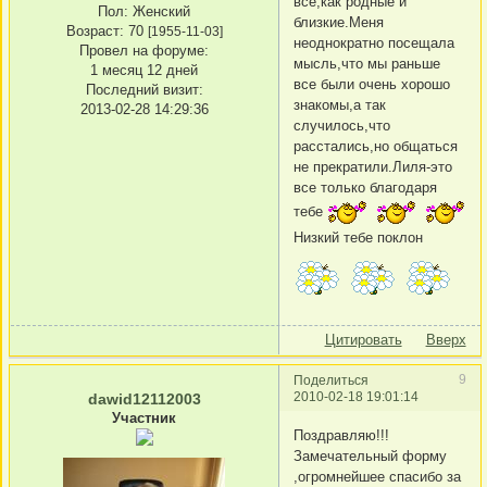
все,как родные и
Пол:
Женский
близкие.Меня
Возраст:
70
[1955-11-03]
неоднократно посещала
Провел на форуме:
мысль,что мы раньше
1 месяц 12 дней
все были очень хорошо
Последний визит:
знакомы,а так
2013-02-28 14:29:36
случилось,что
расстались,но общаться
не прекратили.Лиля-это
все только благодаря
тебе
Низкий тебе поклон
Цитировать
Вверх
9
Поделиться
2010-02-18 19:01:14
dawid12112003
Участник
Поздравляю!!!
Замечательный форму
,огромнейшее спасибо за