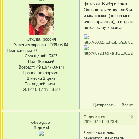
фоточки. Выбери сама.
Одна по качеству слабая
и маленькая (но она мне
очень нравится), а вторая
по качеству хорошая.
Откуда:
россия
Зарегистрирован
: 2009-08-04
Приглашений:
0
Сообщений:
5327
Пол:
Женский
Возраст:
49
[1977-03-14]
Провел на форуме:
1 месяц 1 день
Последний визит:
2012-10-17 19:18:59
Цитировать
Вверх
15
Поделиться
2010-02-21 00:23:49
oksagalal
Я дома!
Лиличка,ты наш
генератор, двигатель,