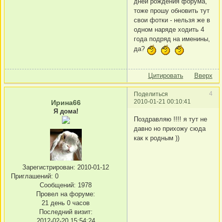
дней рождения форума,
тоже прошу обновить тут
свои фотки - нельзя же в
одном наряде ходить 4
года подряд на именины,
да?
Цитировать
Вверх
4
Поделиться
2010-01-21 00:10:41
Ирина66
Я дома!
Поздравляю !!!! я тут не
давно но прихожу сюда
как к родным ))
Зарегистрирован
: 2010-01-12
Приглашений:
0
Сообщений:
1978
Провел на форуме:
21 день 0 часов
Последний визит:
2012-02-20 15:54:24