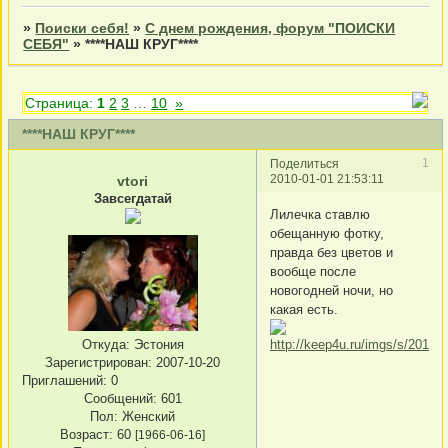
»
Поиски себя!
»
С днем рождения, форум "ПОИСКИ
СЕБЯ"
»
****НАШ КРУГ****
Страница:
1
2
3
…
10
»
****НАШ КРУГ****
1
Поделиться
2010-01-01 21:53:11
vtori
Завсегдатай
Лилечка ставлю
обещанную фотку,
правда без цветов и
вообще после
новогодней ночи, но
какая есть.
Откуда:
Эстония
Зарегистрирован
: 2007-10-20
Приглашений:
0
Сообщений:
601
Пол:
Женский
Возраст:
60
[1966-06-16]