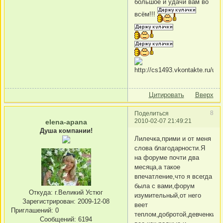
большое и удачи вам во
всём!!!
Цитировать
Вверх
8
Поделиться
2010-02-07 21:49:21
elena-apana
Душа компании!
Лилечка,прими и от меня
слова благодарности.Я
на форуме почти два
месяца,а такое
впечатление,что я всегда
была с вами,форум
Откуда:
г.Великий Устюг
изумительный,от него
Зарегистрирован
: 2009-12-08
веет
Приглашений:
0
теплом,добротой,девченки
Сообщений:
6194