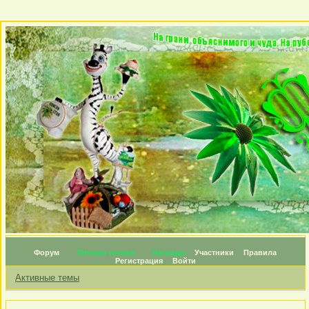
Форум
Личные топики
Награды
Участники
Правила
Регистрация
Войти
Активные темы