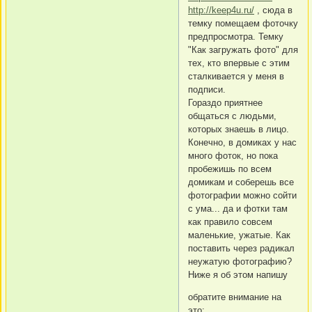
http://keep4u.ru/
, сюда в
темку помещаем фоточку
предпросмотра. Темку
"Как загружать фото" для
тех, кто впервые с этим
сталкивается у меня в
подписи.
Гораздо приятнее
общаться с людьми,
которых знаешь в лицо.
Конечно, в домиках у нас
много фоток, но пока
пробежишь по всем
домикам и соберешь все
фотографии можно сойти
с ума... да и фотки там
как правило совсем
маленькие, ужатые. Как
поставить через радикал
неужатую фотографию?
Ниже я об этом напишу
обратите внимание на
это: