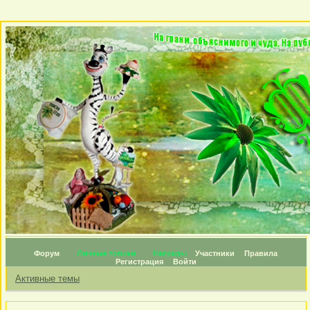
Форум
Личные топики
Награды
Участники
Правила
Регистрация
Войти
Активные темы