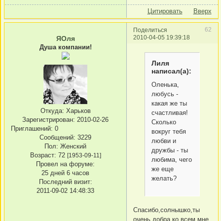
Цитировать
Вверх
62
Поделиться
2010-04-05 19:39:18
ЯОля
Душа компании!
Лиля
написал(а):
Оленька,
любусь -
какая же ты
Откуда:
Харьков
счастливая!
Зарегистрирован
: 2010-02-26
Сколько
Приглашений:
0
вокруг тебя
Сообщений:
3229
любви и
Пол:
Женский
дружбы - ты
Возраст:
72
[1953-09-11]
любима, чего
Провел на форуме:
же еще
25 дней 6 часов
желать?
Последний визит:
2011-09-02 14:48:33
Спасибо,солнышко,ты
очень добра ко всем,мне