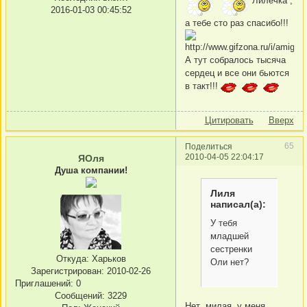
Лилечка ,
2016-01-03 00:45:52
а тебе сто раз спасибо!!!
А тут собралось тысяча
сердец и все они бьются
в такт!!!
Цитировать
Вверх
65
Поделиться
2010-04-05 22:04:17
ЯОля
Душа компании!
Лиля
написал(а):
У тебя
младшей
сестренки
Откуда:
Харьков
Оли нет?
Зарегистрирован
: 2010-02-26
Приглашений:
0
Сообщений:
3229
Нет ,милая, у меня