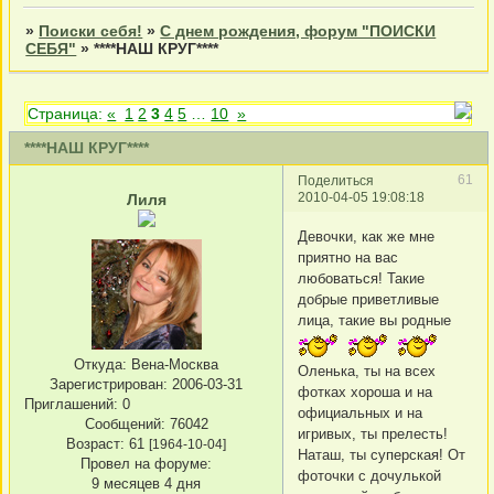
»
Поиски себя!
»
С днем рождения, форум "ПОИСКИ
СЕБЯ"
»
****НАШ КРУГ****
Страница:
«
1
2
3
4
5
…
10
»
****НАШ КРУГ****
61
Поделиться
2010-04-05 19:08:18
Лиля
Девочки, как же мне
приятно на вас
любоваться! Такие
добрые приветливые
лица, такие вы родные
Откуда:
Вена-Москва
Оленька, ты на всех
Зарегистрирован
: 2006-03-31
фотках хороша и на
Приглашений:
0
официальных и на
Сообщений:
76042
игривых, ты прелесть!
Возраст:
61
[1964-10-04]
Наташ, ты суперская! От
Провел на форуме:
фоточки с дочулькой
9 месяцев 4 дня