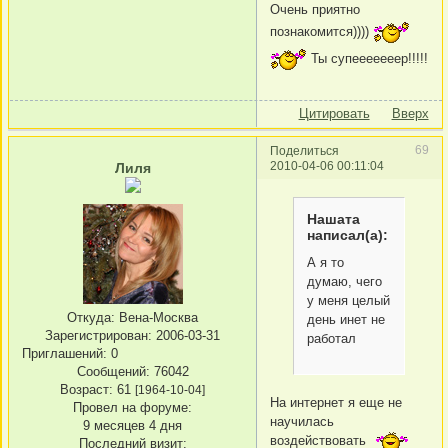
Очень приятно
познакомится))))
Ты супееееееер!!!!!
Цитировать
Вверх
69
Поделиться
2010-04-06 00:11:04
Лиля
Нашата
написал(а):
А я то
думаю, чего
у меня целый
Откуда:
Вена-Москва
день инет не
Зарегистрирован
: 2006-03-31
работал
Приглашений:
0
Сообщений:
76042
Возраст:
61
[1964-10-04]
На интернет я еще не
Провел на форуме:
научилась
9 месяцев 4 дня
воздействовать
Последний визит: