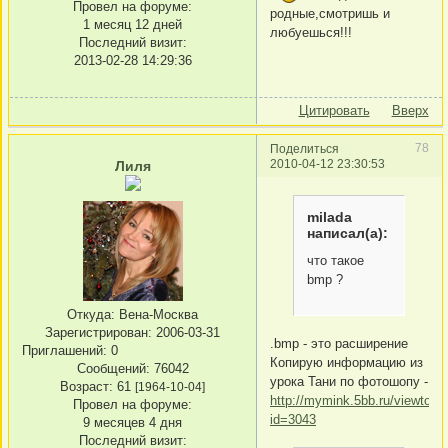
Провел на форуме:
родные,смотришь и
1 месяц 12 дней
любуешься!!!
Последний визит:
2013-02-28 14:29:36
Цитировать
Вверх
78
Поделиться
2010-04-12 23:30:53
Лиля
milada
написал(а):
что такое
bmp ?
Откуда:
Вена-Москва
Зарегистрирован
: 2006-03-31
.bmp - это расширение
Приглашений:
0
Копирую информацию из
Сообщений:
76042
урока Тани по фотошопу -
Возраст:
61
[1964-10-04]
http://mymink.5bb.ru/viewtopi
Провел на форуме:
id=3043
9 месяцев 4 дня
Последний визит: