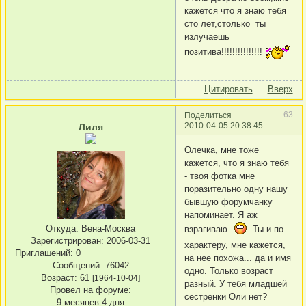
кажется что я знаю тебя
сто лет,столько ты
излучаешь
позитива!!!!!!!!!!!!!!!
Цитировать
Вверх
63
Поделиться
2010-04-05 20:38:45
Лиля
Олечка, мне тоже
кажется, что я знаю тебя
- твоя фотка мне
поразительно одну нашу
бывшую форумчанку
напоминает. Я аж
Откуда:
Вена-Москва
взрагиваю
Ты и по
Зарегистрирован
: 2006-03-31
характеру, мне кажется,
Приглашений:
0
на нее похожа... да и имя
Сообщений:
76042
одно. Только возраст
Возраст:
61
[1964-10-04]
разный. У тебя младшей
Провел на форуме:
сестренки Оли нет?
9 месяцев 4 дня