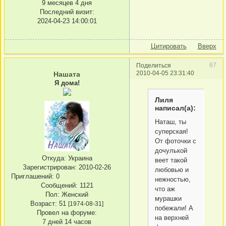
9 месяцев 4 дня
Последний визит:
2024-04-23 14:00:01
Цитировать
Вверх
67
Поделиться
2010-04-05 23:31:40
Нашата
Я дома!
Лиля
написал(а):
Наташ, ты
суперская!
От фоточки с
дочулькой
Откуда:
Украина
веет такой
Зарегистрирован
: 2010-02-26
любовью и
Приглашений:
0
нежностью,
Сообщений:
1121
что аж
Пол:
Женский
мурашки
Возраст:
51
[1974-08-31]
побежали! А
Провел на форуме:
на верхней
7 дней 14 часов