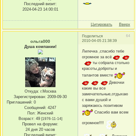
Последний визит:
2024-04-23 14:00:01
Цитировать
Вверх
64
Поделиться
2010-04-05 21:38:39
ольга000
Душа компании!
Лилечка ,спасибо тебе
огромное за всё
ты собрала столько
красоты,доброты и
талантов вместе
Девочки
какие вы все
Откуда:
г.Москва
замечательные,отдыхаю
Зарегистрирован
: 2009-09-30
с вами душой и
Приглашений:
0
заряжаюсь позитивом
Сообщений:
4247
Спасибо вам всем
Пол:
Женский
Возраст:
49
[1976-11-14]
огромное!!!!
Провел на форуме:
24 дня 20 часов
Последний визит: