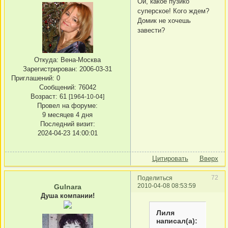
Ой, какое пузико
суперское! Кого ждем?
Домик не хочешь
завести?
Откуда:
Вена-Москва
Зарегистрирован
: 2006-03-31
Приглашений:
0
Сообщений:
76042
Возраст:
61
[1964-10-04]
Провел на форуме:
9 месяцев 4 дня
Последний визит:
2024-04-23 14:00:01
Цитировать
Вверх
72
Поделиться
2010-04-08 08:53:59
Gulnara
Душа компании!
Лиля
написал(а):