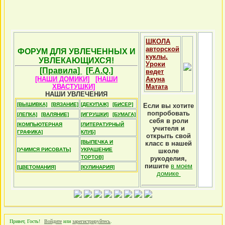
ШКОЛА
авторской
ФОРУМ ДЛЯ УВЛЕЧЕННЫХ И
куклы.
УВЛЕКАЮЩИХСЯ!
Уроки
[Правила]
[F.A.Q.]
ведет
[НАШИ ДОМИКИ]
[НАШИ
Акуна
ХВАСТУШКИ]
Матата
НАШИ УВЛЕЧЕНИЯ
[ВЫШИВКА]
[ВЯЗАНИЕ]
[ДЕКУПАЖ]
[БИСЕР]
Если вы хотите
попробовать
[ЛЕПКА]
[ВАЛЯНИЕ]
[ИГРУШКИ]
[БУМАГА]
себя в роли
[КОМПЬЮТЕРНАЯ
[ЛИТЕРАТУРНЫЙ
учителя и
ГРАФИКА]
КЛУБ]
открыть свой
[ВЫПЕЧКА И
класс в нашей
[УЧИМСЯ РИСОВАТЬ]
УКРАШЕНИЕ
школе
ТОРТОВ]
рукоделия,
пишите
в моем
[ЦВЕТОМАНИЯ]
[КУЛИНАРИЯ]
домике
Привет, Гость!
Войдите
или
зарегистрируйтесь
.