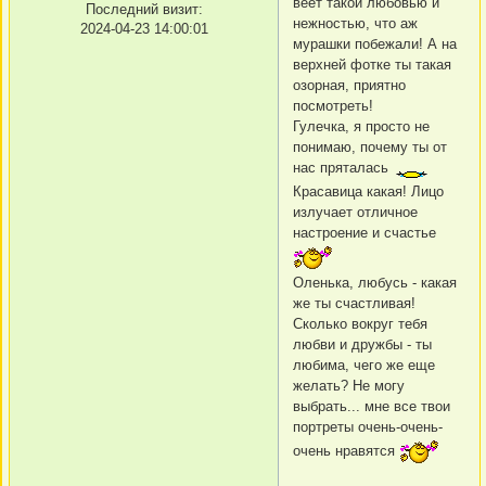
веет такой любовью и
Последний визит:
нежностью, что аж
2024-04-23 14:00:01
мурашки побежали! А на
верхней фотке ты такая
озорная, приятно
посмотреть!
Гулечка, я просто не
понимаю, почему ты от
нас пряталась
Красавица какая! Лицо
излучает отличное
настроение и счастье
Оленька, любусь - какая
же ты счастливая!
Сколько вокруг тебя
любви и дружбы - ты
любима, чего же еще
желать? Не могу
выбрать... мне все твои
портреты очень-очень-
очень нравятся