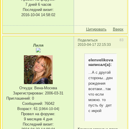
7 дней 6 часов
Последний визит:
2016-10-04 14:58:02
Цитировать
Вверх
83
Поделиться
2010-04-17 22:15:33
Лиля
elenvelikova
написал(а):
...А с другой
стороны...день
рождения
Откуда:
Вена-Москва
всетаки...так
Зарегистрирован
: 2006-03-31
что если
Приглашений:
0
можно. то
Сообщений:
76042
пусть бу дет
Возраст:
61
[1964-10-04]
с икрой
Провел на форуме:
9 месяцев 4 дня
Последний визит: