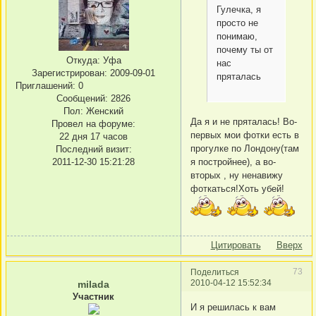
Гулечка, я
просто не
понимаю,
почему ты от
Откуда:
Уфа
нас
Зарегистрирован
: 2009-09-01
пряталась
Приглашений:
0
Сообщений:
2826
Пол:
Женский
Да я и не пряталась! Во-
Провел на форуме:
первых мои фотки есть в
22 дня 17 часов
прогулке по Лондону(там
Последний визит:
я постройнее), а во-
2011-12-30 15:21:28
вторых , ну ненавижу
фоткаться!Хоть убей!
Цитировать
Вверх
73
Поделиться
2010-04-12 15:52:34
milada
Участник
И я решилась к вам