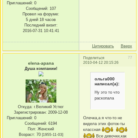
Приглашений:
0
Сообщений:
107
Провел на форуме:
5 дней 18 часов
Последний визит:
2016-07-31 10:41:41
Цитировать
Вверх
77
Поделиться
2010-04-12 20:15:26
elena-apana
Душа компании!
ольга000
написал(а):
Ну это то что
раскопала
Откуда:
г.Великий Устюг
Зарегистрирован
: 2009-12-08
Олечка,а я что-то не
Приглашений:
0
Сообщений:
6194
видела этих фоток-ты
Пол:
Женский
классная
Возраст:
70
[1955-11-03]
Все девочки,как