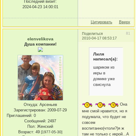
Последний визит:
2024-04-23 14:00:01
Цитировать
Вверх
81
Поделиться
2010-04-17 08:53:17
elenvelikova
Душа компании!
Лиля
написал(а):
шариком из
икры в
домике уже
свиснула
Она
Откуда:
Арсеньев
Зарегистрирован
: 2009-07-29
мне смой нравится, но я
Приглашений:
0
подумала, что будет не
Сообщений:
2497
совсем
Пол:
Женский
воспитанно(чтоли?)я ж
Возраст:
49
[1977-05-30]
там не только с икрой...А