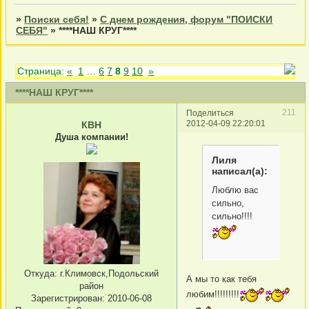
»
Поиски себя!
»
С днем рождения, форум "ПОИСКИ
СЕБЯ"
»
****НАШ КРУГ****
Страница:
«
1
…
6
7
8
9
10
»
****НАШ КРУГ****
211
Поделиться
2012-04-09 22:20:01
КВН
Душа компании!
Лиля
написал(а):
Люблю вас
сильно,
сильно!!!!
Откуда:
г.Климовск,Подольский
А мы то как тебя
район
любим!!!!!!!!!
Зарегистрирован
: 2010-06-08