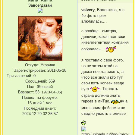
Завсегдатай
valvery
, Валентина, я в
4е фото прям
влюбилась....
а вообще - смотрю,
девочки, какая все таки
интеллегентная компания
собралась....
я поставлю свое фото,
Откуда:
Украина
но не затем чтоб на
Зарегистрирован
: 2011-05-18
доске почета висеть, а
Приглашений:
0
чтоб все знали кто тут
Сообщений:
569
свои пять копеек везде
Пол:
Женский
сует
. Ткскзать
Возраст:
53
[1973-04-05]
страна должна знать
Провел на форуме:
героев в лиТцо.
ну а
16 дней 1 час
мне своим фейсом и не
Последний визит:
стыдно упасть в оливье
2024-12-29 02:35:57