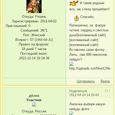
И такие родные
все, аж слеза прошибает!
Откуда:
Рязань
Спасибо,
Зарегистрирован
: 2011-04-02
Лилюшечка, за форум
Приглашений:
0
чутких сердец и светлых
Сообщений:
3871
Пол:
Женский
душ![взломанный сайт]
Возраст:
57
[1968-08-31]
[взломанный сайт]
Провел на форуме:
[взломанный сайт]
18 дней 7 часов
Вставляю свою фотку...
Последний визит:
Лиль, там 480 пикселов,
2021-12-14 19:34:39
пойдет?
Цитировать
Вверх
217
Поделиться
2012-04-10 14:29:44
дёсик
Участник
Лилечка выбери какую-
нибудь фото
Откуда:
Россия