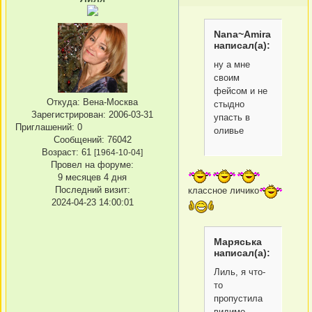
Nana~Amira
написал(а):
ну а мне
своим
фейсом и не
Откуда:
Вена-Москва
стыдно
Зарегистрирован
: 2006-03-31
упасть в
Приглашений:
0
оливье
Сообщений:
76042
Возраст:
61
[1964-10-04]
Провел на форуме:
9 месяцев 4 дня
Последний визит:
классное личико
2024-04-23 14:00:01
Маряська
написал(а):
Лиль, я что-
то
пропустила
видимо.