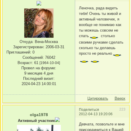
Леночка, рада видеть
тебя! Очень ты живой и
активный человечек, я
вообще не понимаю как
ты можешь совсем не
спать
столько
Откуда:
Вена-Москва
своими ручками сделать
Зарегистрирован
: 2006-03-31
сколько ты делаешь
Приглашений:
0
просто не реально
Сообщений:
76042
Возраст:
61
[1964-10-04]
Провел на форуме:
9 месяцев 4 дня
Последний визит:
2024-04-23 14:00:01
Цитировать
Вверх
223
Поделиться
2012-04-13 19:20:06
olga1978
Активный участник
Девчата, позвольте и мне
присоединиться к Вашей