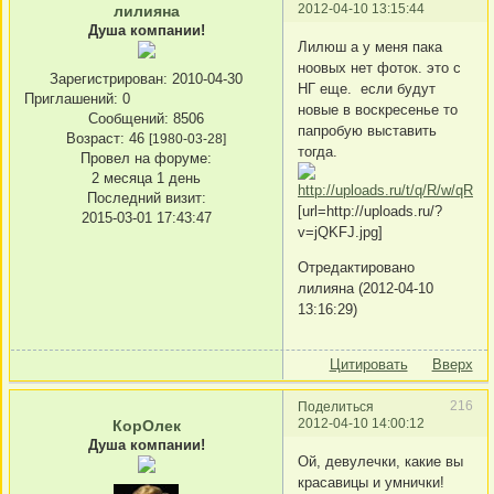
2012-04-10 13:15:44
лилияна
Душа компании!
Лилюш а у меня пака
ноовых нет фоток. это с
Зарегистрирован
: 2010-04-30
НГ еще. если будут
Приглашений:
0
новые в воскресенье то
Сообщений:
8506
папробую выставить
Возраст:
46
[1980-03-28]
тогда.
Провел на форуме:
2 месяца 1 день
Последний визит:
[url=http://uploads.ru/?
2015-03-01 17:43:47
v=jQKFJ.jpg]
Отредактировано
лилияна (2012-04-10
13:16:29)
Цитировать
Вверх
216
Поделиться
2012-04-10 14:00:12
КорОлек
Душа компании!
Ой, девулечки, какие вы
красавицы и умнички!