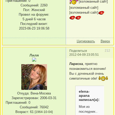
Приглашений:
0
[взломанный сайт]
Сообщений:
2260
[взломанный сайт]
Пол:
Женский
[взломанный сайт]
Провел на форуме:
5 дней 6 часов
Последний визит:
2023-06-23 19:06:58
Цитировать
Вверх
212
Поделиться
2012-04-09 23:05:51
Лиля
Лариска
, приятно
познакомиться воочию!
Вы с доченькой очень
симпатичные обе!
elena-
Откуда:
Вена-Москва
apana
Зарегистрирован
: 2006-03-31
написал(а):
Приглашений:
0
Моя из
Сообщений:
76042
последних..
Возраст:
61
[1964-10-04]