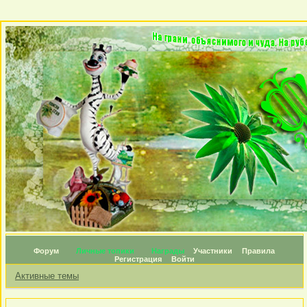
Форум
Личные топики
Награды
Участники
Правила
Регистрация
Войти
Активные темы