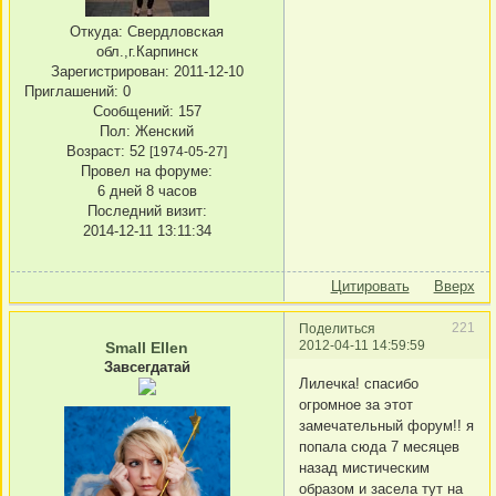
Откуда:
Свердловская
обл.,г.Карпинск
Зарегистрирован
: 2011-12-10
Приглашений:
0
Сообщений:
157
Пол:
Женский
Возраст:
52
[1974-05-27]
Провел на форуме:
6 дней 8 часов
Последний визит:
2014-12-11 13:11:34
Цитировать
Вверх
221
Поделиться
2012-04-11 14:59:59
Small Ellen
Завсегдатай
Лилечка! спасибо
огромное за этот
замечательный форум!! я
попала сюда 7 месяцев
назад мистическим
образом и засела тут на