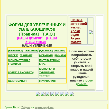
ШКОЛА
авторской
ФОРУМ ДЛЯ УВЛЕЧЕННЫХ И
куклы.
УВЛЕКАЮЩИХСЯ!
Уроки
[Правила]
[F.A.Q.]
ведет
[НАШИ ДОМИКИ]
[НАШИ
Акуна
ХВАСТУШКИ]
Матата
НАШИ УВЛЕЧЕНИЯ
[ВЫШИВКА]
[ВЯЗАНИЕ]
[ДЕКУПАЖ]
[БИСЕР]
Если вы хотите
попробовать
[ЛЕПКА]
[ВАЛЯНИЕ]
[ИГРУШКИ]
[БУМАГА]
себя в роли
[КОМПЬЮТЕРНАЯ
[ЛИТЕРАТУРНЫЙ
учителя и
ГРАФИКА]
КЛУБ]
открыть свой
[ВЫПЕЧКА И
класс в нашей
[УЧИМСЯ РИСОВАТЬ]
УКРАШЕНИЕ
школе
ТОРТОВ]
рукоделия,
пишите
в моем
[ЦВЕТОМАНИЯ]
[КУЛИНАРИЯ]
домике
Привет, Гость!
Войдите
или
зарегистрируйтесь
.