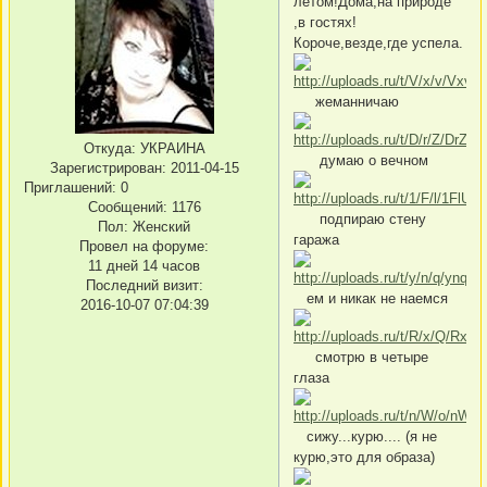
летом!Дома,на природе
,в гостях!
Короче,везде,где успела.
жеманничаю
Откуда:
УКРАИНА
думаю о вечном
Зарегистрирован
: 2011-04-15
Приглашений:
0
Сообщений:
1176
подпираю стену
Пол:
Женский
гаража
Провел на форуме:
11 дней 14 часов
Последний визит:
ем и никак не наемся
2016-10-07 07:04:39
смотрю в четыре
глаза
сижу...курю.... (я не
курю,это для образа)