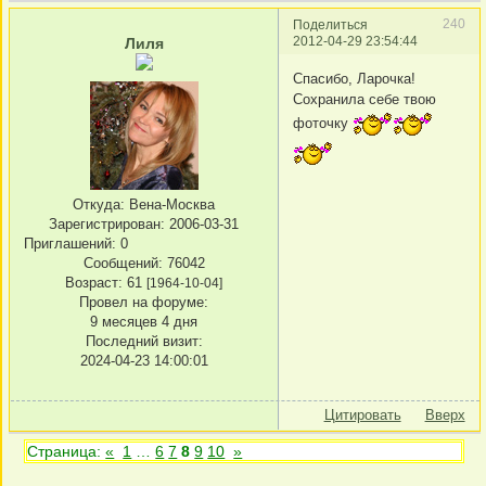
240
Поделиться
2012-04-29 23:54:44
Лиля
Спасибо, Ларочка!
Сохранила себе твою
фоточку
Откуда:
Вена-Москва
Зарегистрирован
: 2006-03-31
Приглашений:
0
Сообщений:
76042
Возраст:
61
[1964-10-04]
Провел на форуме:
9 месяцев 4 дня
Последний визит:
2024-04-23 14:00:01
Цитировать
Вверх
Страница:
«
1
…
6
7
8
9
10
»