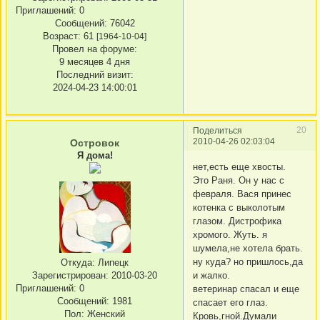
Приглашений:
0
Сообщений:
76042
Возраст:
61
[1964-10-04]
Провел на форуме:
9 месяцев 4 дня
Последний визит:
2024-04-23 14:00:01
20
Поделиться
2010-04-26 02:03:04
Островок
Я дома!
нет,есть еще хвосты.
Это Раня. Он у нас с
февраля. Вася принес
котенка с выколотым
глазом. Дистрофика
хромого. Жуть. я
шумела,не хотела брать.
ну куда? но пришлось,да
Откуда:
Липецк
Зарегистрирован
: 2010-03-20
и жалко.
Приглашений:
0
ветеринар спасал и еще
Сообщений:
1981
спасает его глаз.
Пол:
Женский
Кровь,гной.Думали