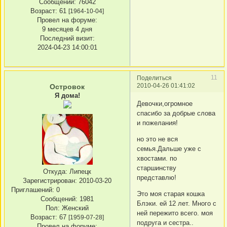
Сообщений:
76042
Возраст:
61
[1964-10-04]
Провел на форуме:
9 месяцев 4 дня
Последний визит:
2024-04-23 14:00:01
11
Поделиться
2010-04-26 01:41:02
Островок
Я дома!
Девочки,огромное
спасибо за добрые слова
и пожелания!
но это не вся
семья.Дальше уже с
хвостами. по
старшинству
Откуда:
Липецк
представлю!
Зарегистрирован
: 2010-03-20
Приглашений:
0
Это моя старая кошка
Сообщений:
1981
Блэки. ей 12 лет. Много с
Пол:
Женский
ней пережито всего. моя
Возраст:
67
[1959-07-28]
подруга и сестра..
Провел на форуме: