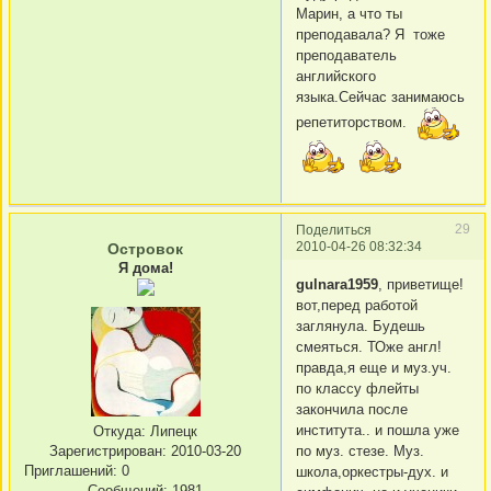
Марин, а что ты
преподавала? Я тоже
преподаватель
английского
языка.Сейчас занимаюсь
репетиторством.
29
Поделиться
2010-04-26 08:32:34
Островок
Я дома!
gulnara1959
, приветище!
вот,перед работой
заглянула. Будешь
смеяться. ТОже англ!
правда,я еще и муз.уч.
по классу флейты
закончила после
института.. и пошла уже
Откуда:
Липецк
Зарегистрирован
: 2010-03-20
по муз. стезе. Муз.
Приглашений:
0
школа,оркестры-дух. и
Сообщений:
1981