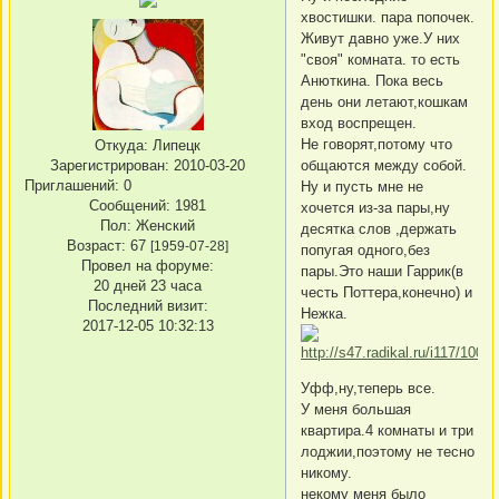
хвостишки. пара попочек.
Живут давно уже.У них
"своя" комната. то есть
Анюткина. Пока весь
день они летают,кошкам
вход воспрещен.
Не говорят,потому что
Откуда:
Липецк
Зарегистрирован
: 2010-03-20
общаются между собой.
Приглашений:
0
Ну и пусть мне не
Сообщений:
1981
хочется из-за пары,ну
Пол:
Женский
десятка слов ,держать
Возраст:
67
[1959-07-28]
попугая одного,без
Провел на форуме:
пары.Это наши Гаррик(в
20 дней 23 часа
честь Поттера,конечно) и
Последний визит:
Нежка.
2017-12-05 10:32:13
Уфф,ну,теперь все.
У меня большая
квартира.4 комнаты и три
лоджии,поэтому не тесно
никому.
некому меня было