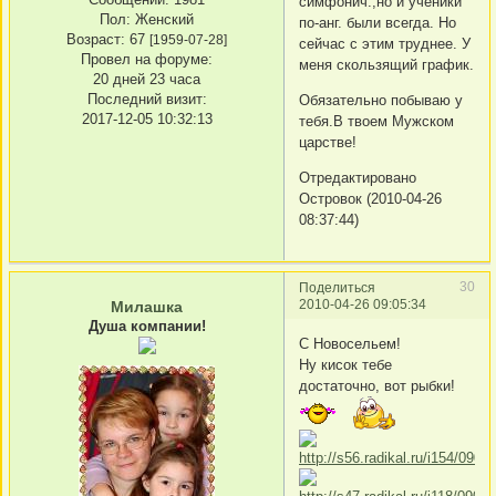
симфонич.,но и ученики
Пол:
Женский
по-анг. были всегда. Но
Возраст:
67
[1959-07-28]
сейчас с этим труднее. У
Провел на форуме:
меня скользящий график.
20 дней 23 часа
Последний визит:
Обязательно побываю у
2017-12-05 10:32:13
тебя.В твоем Мужском
царстве!
Отредактировано
Островок (2010-04-26
08:37:44)
30
Поделиться
2010-04-26 09:05:34
Милашка
Душа компании!
С Новосельем!
Ну кисок тебе
достаточно, вот рыбки!