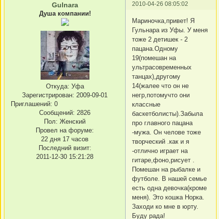
2010-04-26 08:05:02
Gulnara
Душа компании!
Мариночка,привет! Я
Гульнара из Уфы. У меня
тоже 2 детишек - 2
пацана.Одному
19(помешан на
ультрасовременных
танцах),другому
14(жалее что он не
Откуда:
Уфа
Зарегистрирован
: 2009-09-01
негр,потомучто они
Приглашений:
0
классные
Сообщений:
2826
баскетболисты).Забыла
Пол:
Женский
про главного пацана
Провел на форуме:
-мужа. Он челове тоже
22 дня 17 часов
творческий .как и я
Последний визит:
-отлично играет на
2011-12-30 15:21:28
гитаре,фоно,рисует .
Помешан на рыбалке и
футболе. В нашей семье
есть одна девочка(кроме
меня). Это кошка Норка.
Заходи ко мне в юрту.
Буду рада!