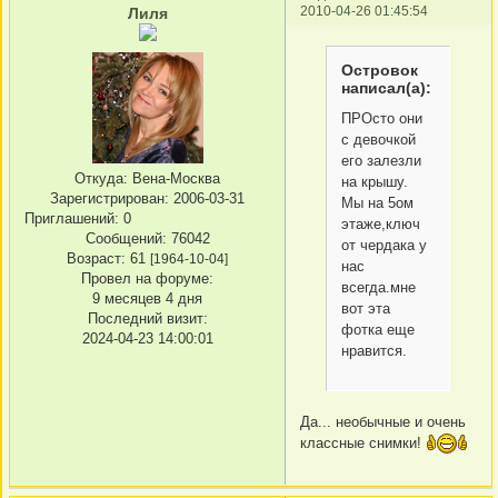
2010-04-26 01:45:54
Лиля
Островок
написал(а):
ПРОсто они
с девочкой
его залезли
Откуда:
Вена-Москва
на крышу.
Зарегистрирован
: 2006-03-31
Мы на 5ом
Приглашений:
0
этаже,ключ
Сообщений:
76042
от чердака у
Возраст:
61
[1964-10-04]
нас
Провел на форуме:
всегда.мне
9 месяцев 4 дня
вот эта
Последний визит:
фотка еще
2024-04-23 14:00:01
нравится.
Да... необычные и очень
классные снимки!