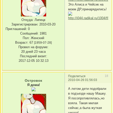
Это Алиса и Чейсик на
моем ДР,принарядились!
Откуда:
Липецк
Зарегистрирован
: 2010-03-20
Приглашений:
0
Сообщений:
1981
Пол:
Женский
Возраст:
67
[1959-07-28]
Провел на форуме:
20 дней 23 часа
Последний визит:
2017-12-05 10:32:13
18
Поделиться
2010-04-26 01:56:03
Островок
Я дома!
А летом дети подобрали
в подъезде нашу Машку.
Я посопротивлялась,но
взяла. Такая милая
сейчас,а была жуткая
шкода!