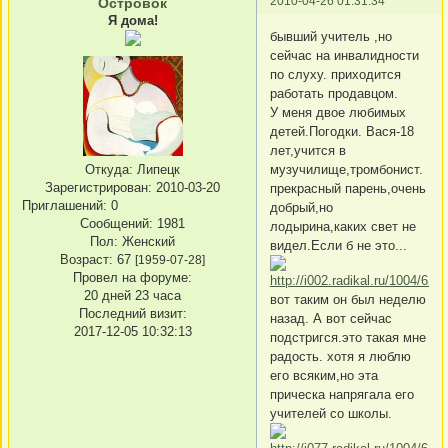
2010-04-26 01:31:34
Островок
Я дома!
бывший учитель ,но
сейчас на инвалидности
по слуху. приходится
работать продавцом.
У меня двое любимых
детей.Погодки. Вася-18
лет,учится в
музучилище,тромбонист.
Откуда:
Липецк
Зарегистрирован
: 2010-03-20
прекрасный парень,очень
Приглашений:
0
добрый,но
Сообщений:
1981
лодырина,каких свет не
Пол:
Женский
видел.Если б не это...
Возраст:
67
[1959-07-28]
Провел на форуме:
20 дней 23 часа
вот таким он был неделю
Последний визит:
назад. А вот сейчас
2017-12-05 10:32:13
подстригся.это такая мне
радость. хотя я люблю
его всяким,но эта
прическа напрягала его
учителей со школы.