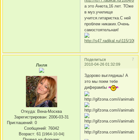
а это Анюта,16 лет. ТОже
в муз.училище
учится.гитаристка.С ней
проблем никаких.Очень
самостоятельная!
7
Поделиться
2010-04-26 01:32:09
Лиля
Здорово выглядишь! А
это мы поем тебе
диферамбы
Откуда:
Вена-Москва
Зарегистрирован
: 2006-03-31
Приглашений:
0
Сообщений:
76042
Возраст:
61
[1964-10-04]
Провел на форуме: