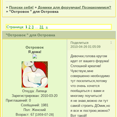
»
Поиски себя!
»
Домики для форумчан! Познакомимся?
»
"Островок " для Островка
Страница:
1
2
3
…
31
»
"Островок " для Островка
1
Поделиться
2010-04-26 01:05:09
Островок
Я дома!
Девочки,голова кругом
идет от вашего форума!
Сплошной креатив!
Чувствую,мне
совершенно необходимо
тут поселиться,потому
что очень хочется
пообщаться с вами и
Откуда:
Липецк
Зарегистрирован
: 2010-03-20
многому поучиться!
Приглашений:
0
я не знаю,можно ли тут
Сообщений:
1981
самой строить ДОмик,но
Пол:
Женский
я все ж построю,можно?
Возраст:
67
[1959-07-28]
Вот такой!