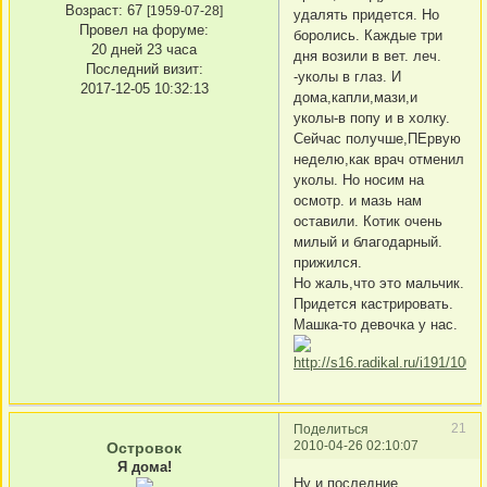
Возраст:
67
[1959-07-28]
удалять придется. Но
Провел на форуме:
боролись. Каждые три
20 дней 23 часа
дня возили в вет. леч.
Последний визит:
-уколы в глаз. И
2017-12-05 10:32:13
дома,капли,мази,и
уколы-в попу и в холку.
Сейчас получше,ПЕрвую
неделю,как врач отменил
уколы. Но носим на
осмотр. и мазь нам
оставили. Котик очень
милый и благодарный.
прижился.
Но жаль,что это мальчик.
Придется кастрировать.
Машка-то девочка у нас.
21
Поделиться
2010-04-26 02:10:07
Островок
Я дома!
Ну и последние