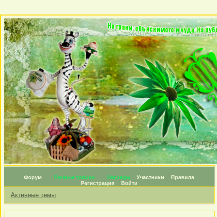
Форум
Личные топики
Награды
Участники
Правила
Регистрация
Войти
Активные темы