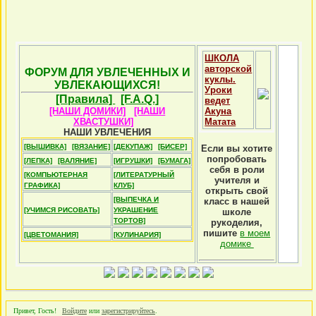
ШКОЛА
авторской
ФОРУМ ДЛЯ УВЛЕЧЕННЫХ И
куклы.
УВЛЕКАЮЩИХСЯ!
Уроки
[Правила]
[F.A.Q.]
ведет
[НАШИ ДОМИКИ]
[НАШИ
Акуна
ХВАСТУШКИ]
Матата
НАШИ УВЛЕЧЕНИЯ
[ВЫШИВКА]
[ВЯЗАНИЕ]
[ДЕКУПАЖ]
[БИСЕР]
Если вы хотите
попробовать
[ЛЕПКА]
[ВАЛЯНИЕ]
[ИГРУШКИ]
[БУМАГА]
себя в роли
[КОМПЬЮТЕРНАЯ
[ЛИТЕРАТУРНЫЙ
учителя и
ГРАФИКА]
КЛУБ]
открыть свой
[ВЫПЕЧКА И
класс в нашей
[УЧИМСЯ РИСОВАТЬ]
УКРАШЕНИЕ
школе
ТОРТОВ]
рукоделия,
пишите
в моем
[ЦВЕТОМАНИЯ]
[КУЛИНАРИЯ]
домике
Привет, Гость!
Войдите
или
зарегистрируйтесь
.