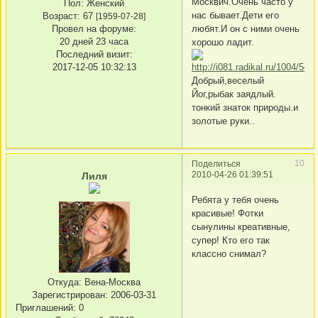
Москвич.Очень часто у
Пол:
Женский
нас бывает.Дети его
Возраст:
67
[1959-07-28]
любят.И он с ними очень
Провел на форуме:
20 дней 23 часа
хорошо ладит.
Последний визит:
2017-12-05 10:32:13
Добрый,веселый
Йог,рыбак заядлый.
тонкий знаток природы.и
золотые руки..
10
Поделиться
2010-04-26 01:39:51
Лиля
Ребята у тебя очень
красивые! Фотки
сынулины креативные,
супер! Кто его так
классно снимал?
Откуда:
Вена-Москва
Зарегистрирован
: 2006-03-31
Приглашений:
0