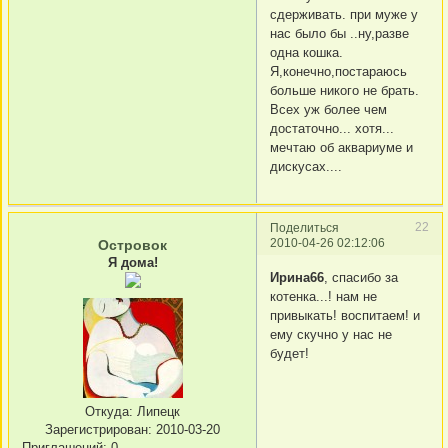
сдерживать. при муже у
нас было бы ..ну,разве
одна кошка.
Я,конечно,постараюсь
больше никого не брать.
Всех уж более чем
достаточно... хотя...
мечтаю об аквариуме и
дискусах....
22
Поделиться
2010-04-26 02:12:06
Островок
Я дома!
Ирина66
, спасибо за
котенка...! нам не
привыкать! воспитаем! и
ему скучно у нас не
будет!
Откуда:
Липецк
Зарегистрирован
: 2010-03-20
Приглашений:
0