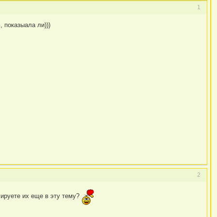
1
 показыала ли)))
2
блируете их еще в эту тему?