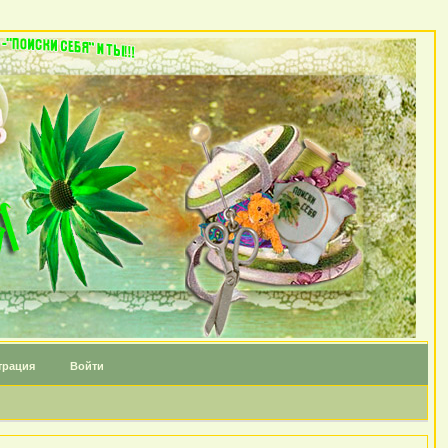
трация
Войти