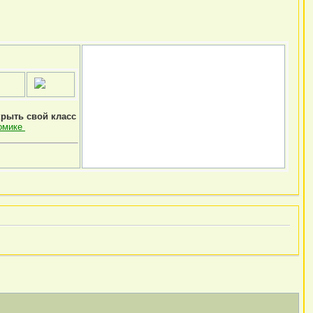
крыть свой класс
омике