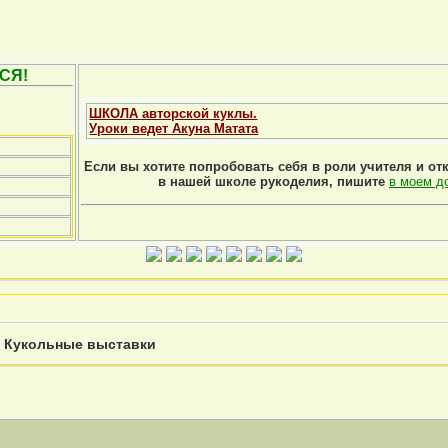
СЯ!
ШКОЛА авторской куклы.
Уроки ведет Акуна Матата
Если вы хотите попробовать себя в роли учителя и от
в нашей школе рукоделия, пишите
в моем д
»
Кукольные выставки