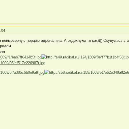
:04
 неимоверную порцию адреналина. А отдохнула то как)))) Окунулась в 
ородом.
иля