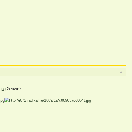
4
Узнали?