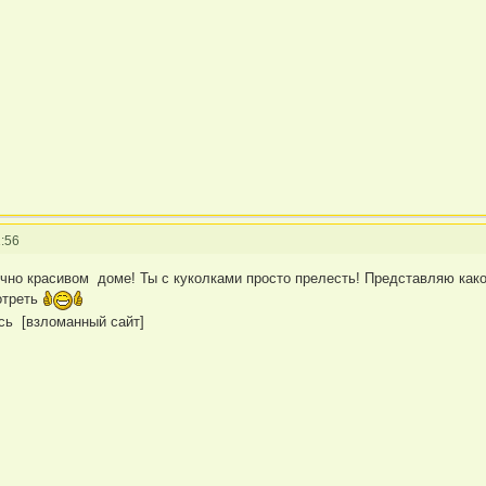
:56
чно красивом доме! Ты с куколками просто прелесть! Представляю како
отреть
сь [взломанный сайт]