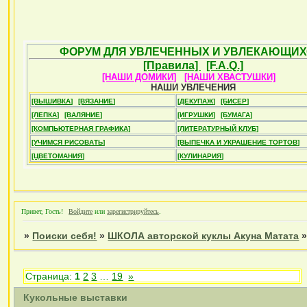
ФОРУМ ДЛЯ УВЛЕЧЕННЫХ И УВЛЕКАЮЩИХ
[Правила]
[F.A.Q.]
[НАШИ ДОМИКИ]
[НАШИ ХВАСТУШКИ]
НАШИ УВЛЕЧЕНИЯ
[ВЫШИВКА]
[ВЯЗАНИЕ]
[ДЕКУПАЖ]
[БИСЕР]
[ЛЕПКА]
[ВАЛЯНИЕ]
[ИГРУШКИ]
[БУМАГА]
[КОМПЬЮТЕРНАЯ ГРАФИКА]
[ЛИТЕРАТУРНЫЙ КЛУБ]
[УЧИМСЯ РИСОВАТЬ]
[ВЫПЕЧКА И УКРАШЕНИЕ ТОРТОВ]
[ЦВЕТОМАНИЯ]
[КУЛИНАРИЯ]
Привет, Гость!
Войдите
или
зарегистрируйтесь
.
»
Поиски себя!
»
ШКОЛА авторской куклы Акуна Матата
Страница:
1
2
3
…
19
»
Кукольные выставки