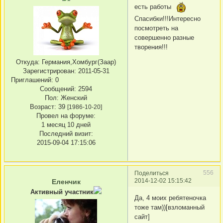
есть работы
Спасибки!!!Интересно
посмотреть на
совершенно разные
творения!!!
Откуда:
Германия,Хомбург(Заар)
Зарегистрирован
: 2011-05-31
Приглашений:
0
Сообщений:
2594
Пол:
Женский
Возраст:
39
[1986-10-20]
Провел на форуме:
1 месяц 10 дней
Последний визит:
2015-09-04 17:15:06
556
Поделиться
2014-12-02 15:15:42
Еленчик
Активный участник
Да, 4 моих ребятеночка
тоже там))[взломанный
сайт]