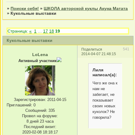
»
Поиски себя!
»
ШКОЛА авторской куклы Акуна Матата
»
Кукольные выставки
Страница:
«
1
…
17
18
19
Кукольные выставки
541
Поделиться
2014-04-07 21:48:15
LoLena
Активный участник
Лиля
написал(а):
Чего же она к
нам не
забегает, не
Зарегистрирован
: 2011-04-15
показывает
Приглашений:
0
своих новых
Сообщений:
335
куколок? Не
Провел на форуме:
говорила?
8 дней 23 часа
Последний визит:
2020-02-08 18:18:17