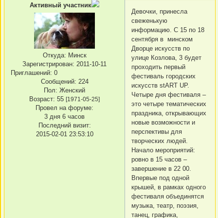
Активный участник
Девочки, принесла
свеженькую
информацию. С 15 по 18
сентября в минском
Дворце искусств по
Откуда:
Минск
улице Козлова, 3 будет
Зарегистрирован
: 2011-10-11
проходить первый
Приглашений:
0
фестиваль городских
Сообщений:
224
искусств stART UP.
Пол:
Женский
Четыре дня фестиваля –
Возраст:
55
[1971-05-25]
это четыре тематических
Провел на форуме:
праздника, открывающих
3 дня 6 часов
новые возможности и
Последний визит:
перспективы для
2015-02-01 23:53:10
творческих людей.
Начало мероприятий:
ровно в 15 часов –
завершение в 22 00.
Впервые под одной
крышей, в рамках одного
фестиваля объединятся
музыка, театр, поэзия,
танец, графика,