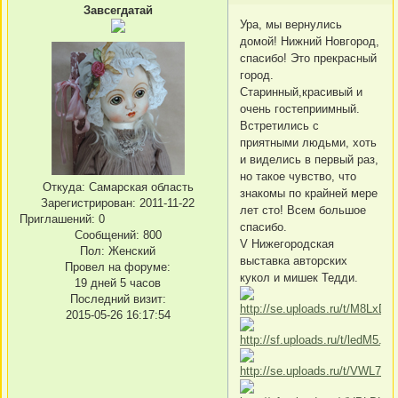
Завсегдатай
Ура, мы вернулись
домой! Нижний Новгород,
спасибо! Это прекрасный
город.
Старинный,красивый и
очень гостеприимный.
Встретились с
приятными людьми, хоть
и виделись в первый раз,
но такое чувство, что
Откуда:
Самарская область
знакомы по крайней мере
Зарегистрирован
: 2011-11-22
лет сто! Всем большое
Приглашений:
0
спасибо.
Сообщений:
800
V Нижегородская
Пол:
Женский
выставка авторских
Провел на форуме:
кукол и мишек Тедди.
19 дней 5 часов
Последний визит:
2015-05-26 16:17:54