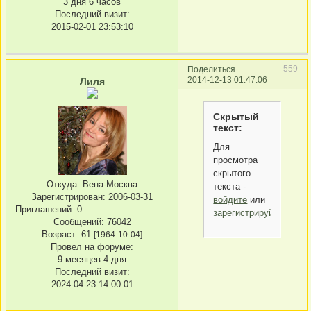
3 дня 6 часов
Последний визит:
2015-02-01 23:53:10
559
Поделиться
2014-12-13 01:47:06
Лиля
Скрытый
текст:
Для
просмотра
скрытого
Откуда:
Вена-Москва
текста -
Зарегистрирован
: 2006-03-31
войдите
или
Приглашений:
0
зарегистрируйтесь
.
Сообщений:
76042
Возраст:
61
[1964-10-04]
Провел на форуме:
9 месяцев 4 дня
Последний визит:
2024-04-23 14:00:01