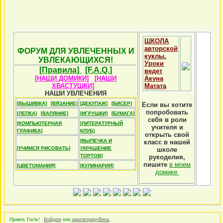
ШКОЛА
авторской
ФОРУМ ДЛЯ УВЛЕЧЕННЫХ И
куклы.
УВЛЕКАЮЩИХСЯ!
Уроки
[Правила]
[F.A.Q.]
ведет
[НАШИ ДОМИКИ]
[НАШИ
Акуна
ХВАСТУШКИ]
Матата
НАШИ УВЛЕЧЕНИЯ
[ВЫШИВКА]
[ВЯЗАНИЕ]
[ДЕКУПАЖ]
[БИСЕР]
Если вы хотите
попробовать
[ЛЕПКА]
[ВАЛЯНИЕ]
[ИГРУШКИ]
[БУМАГА]
себя в роли
[КОМПЬЮТЕРНАЯ
[ЛИТЕРАТУРНЫЙ
учителя и
ГРАФИКА]
КЛУБ]
открыть свой
[ВЫПЕЧКА И
класс в нашей
[УЧИМСЯ РИСОВАТЬ]
УКРАШЕНИЕ
школе
ТОРТОВ]
рукоделия,
пишите
в моем
[ЦВЕТОМАНИЯ]
[КУЛИНАРИЯ]
домике
Привет, Гость!
Войдите
или
зарегистрируйтесь
.