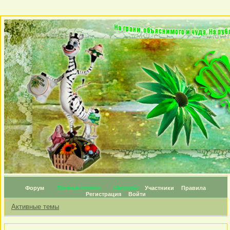
Форум
Личные топики
Награды
Участники
Правила
Регистрация
Войти
Активные темы