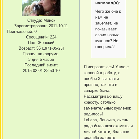
написал(а):
Чего же она к
нам не
Откуда:
Минск
забегает, не
Зарегистрирован
: 2011-10-11
показывает
Приглашений:
0
своих новых
Сообщений:
224
куколок? Не
Пол:
Женский
говорила?
Возраст:
55
[1971-05-25]
Провел на форуме:
3 дня 6 часов
Последний визит:
Я исправляюсь! Ушла с
2015-02-01 23:53:10
головой в работу, с
ноября 3 выставки
прошло, так что в
запарке была.
Рассматриваю вашу
красоту, столько
замечательных кукленок
родилось!
LoLena, Леночка, очень
рада была познакомиться
лично! Кстати, большое
спасибо за фото