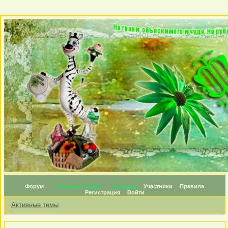
Форум
Личные топики
Награды
Участники
Правила
Регистрация
Войти
Активные темы