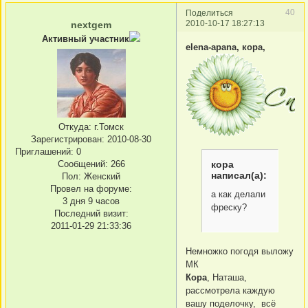
40
Поделиться
2010-10-17 18:27:13
nextgem
Активный участник
elena-apana, кора,
Откуда:
г.Томск
Зарегистрирован
: 2010-08-30
Приглашений:
0
кора
Сообщений:
266
написал(а):
Пол:
Женский
Провел на форуме:
а как делали
3 дня 9 часов
фреску?
Последний визит:
2011-01-29 21:33:36
Немножко погодя выложу
МК
Кора
, Наташа,
рассмотрела каждую
вашу поделочку, всё