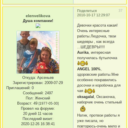
37
Поделиться
2010-10-17 12:29:07
elenvelikova
Душа компании!
Девочки красота какая!
Очень интересные
работы.Людочка, твои
шедевры , как всегда
...ШЕДЕВРЫ!!!!
Aurika
, интересная
получилась бутылочка
ANGEL 100%
,
здоровские работы.Мне
Откуда:
Арсеньев
особенно понравились
Зарегистрирован
: 2009-07-29
досочки и коробочка для
Приглашений:
0
чая
Сообщений:
2497
oksagalal
, Оксаночка,
Пол:
Женский
наборчик очень стильный
Возраст:
49
[1977-05-30]
Провел на форуме:
20 дней 11 часов
Натик, протвои работы я
Последний визит:
уже писала, но
2020-12-26 16:38:41
повторюсь-очень мило и