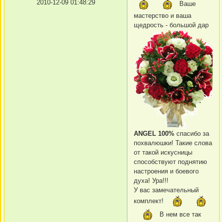
2010-12-09 01:48:29
Ваше
мастерство и ваша
щедрость - большой дар
ANGEL 100%
спасибо за
похвалюшки! Такие слова
от такой искусницы
способствуют поднятию
настроения и боевого
духа! Ура!!!
У вас замечательный
комплект!
В нем все так