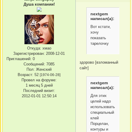
Душа компании!
nextgem
написал(а):
Вот кстати,
хочу
показать
тарелочку
Откуда:
хмао
Зарегистрирован
: 2008-12-01
Приглашений:
0
здорово [взломанный
Сообщений:
7085
сайт]
Пол:
Женский
Возраст:
52
[1974-06-28]
Провел на форуме:
nextgem
1 месяц 5 дней
написал(а):
Последний визит:
Для этих
2012-01-01 12:50:14
целей надо
использовать
специальный
клей
Порцелан,
контуры и