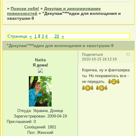
»
Поиски себя!
»
Декупаж и декорирование
поверхностей
»
"Декупаж"***идеи для воплощения и
хвастушки-9
Страница:
«
1
2
3
4
…
20
»
"Декупаж"***идеи для воплощения и хвастушки-9
31
Поделиться
2010-10-15 18:12:16
Natta
Я дома!
Корочка, ну и фантазерка
ты. Но понравилось все -
не передать.
Откуда:
Украина, Донецк
Зарегистрирован
: 2009-04-19
Приглашений:
0
Сообщений:
1801
Пол:
Женский