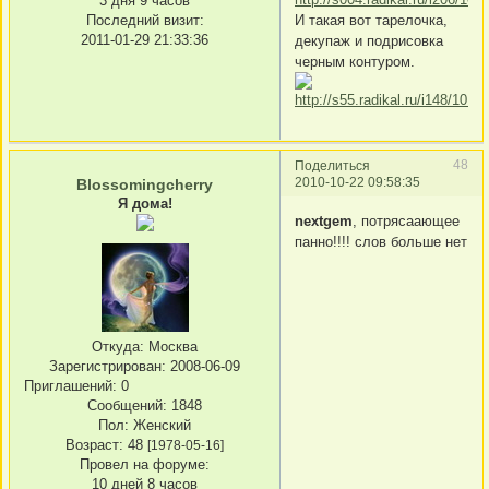
3 дня 9 часов
И такая вот тарелочка,
Последний визит:
2011-01-29 21:33:36
декупаж и подрисовка
черным контуром.
48
Поделиться
2010-10-22 09:58:35
Blossomingcherry
Я дома!
nextgem
, потрясаающее
панно!!!! слов больше нет
Откуда:
Москва
Зарегистрирован
: 2008-06-09
Приглашений:
0
Сообщений:
1848
Пол:
Женский
Возраст:
48
[1978-05-16]
Провел на форуме:
10 дней 8 часов