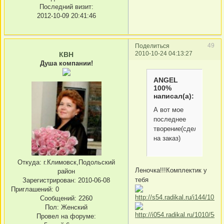
Последний визит:
2012-10-09 20:41:46
49
Поделиться
2010-10-24 04:13:27
КВН
Душа компании!
ANGEL
100%
написал(а):
А вот мое
последнее
творение(сделано
на заказ)
Откуда:
г.Климовск,Подольский
Леночка!!!Комплектик у
район
тебя
Зарегистрирован
: 2010-06-08
Приглашений:
0
Сообщений:
2260
Пол:
Женский
Провел на форуме: