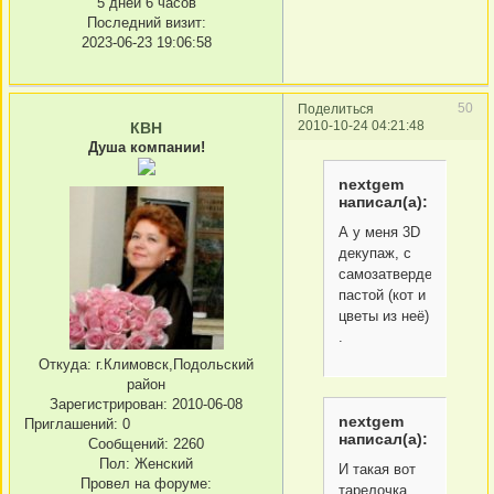
5 дней 6 часов
Последний визит:
2023-06-23 19:06:58
50
Поделиться
2010-10-24 04:21:48
КВН
Душа компании!
nextgem
написал(а):
А у меня 3D
декупаж, с
самозатвердевающей
пастой (кот и
цветы из неё)
.
Откуда:
г.Климовск,Подольский
район
Зарегистрирован
: 2010-06-08
nextgem
Приглашений:
0
написал(а):
Сообщений:
2260
Пол:
Женский
И такая вот
Провел на форуме:
тарелочка,