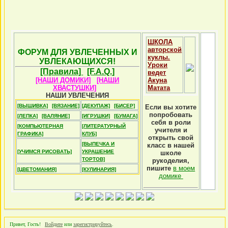
ШКОЛА
авторской
ФОРУМ ДЛЯ УВЛЕЧЕННЫХ И
куклы.
УВЛЕКАЮЩИХСЯ!
Уроки
[Правила]
[F.A.Q.]
ведет
[НАШИ ДОМИКИ]
[НАШИ
Акуна
ХВАСТУШКИ]
Матата
НАШИ УВЛЕЧЕНИЯ
[ВЫШИВКА]
[ВЯЗАНИЕ]
[ДЕКУПАЖ]
[БИСЕР]
Если вы хотите
попробовать
[ЛЕПКА]
[ВАЛЯНИЕ]
[ИГРУШКИ]
[БУМАГА]
себя в роли
[КОМПЬЮТЕРНАЯ
[ЛИТЕРАТУРНЫЙ
учителя и
ГРАФИКА]
КЛУБ]
открыть свой
[ВЫПЕЧКА И
класс в нашей
[УЧИМСЯ РИСОВАТЬ]
УКРАШЕНИЕ
школе
ТОРТОВ]
рукоделия,
пишите
в моем
[ЦВЕТОМАНИЯ]
[КУЛИНАРИЯ]
домике
Привет, Гость!
Войдите
или
зарегистрируйтесь
.