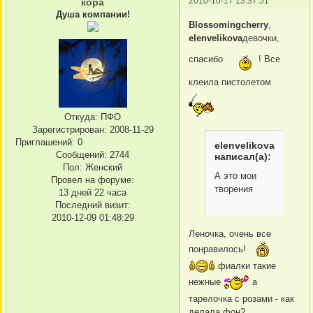
2010-10-17 13:37:51
кора
Душа компании!
Blossomingcherry
,
elenvelikova
девочки,
спасибо
! Все
клеила пистолетом
Откуда:
ПФО
Зарегистрирован
: 2008-11-29
Приглашений:
0
elenvelikova
Сообщений:
2744
написал(а):
Пол:
Женский
А это мои
Провел на форуме:
творения
13 дней 22 часа
Последний визит:
2010-12-09 01:48:29
Леночка, очень все
понравилось!
фиалки такие
нежные
а
тарелочка с розами - как
делала фон?