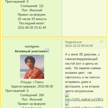
Приглашений:
0
Сообщений:
111
Пол:
Женский
Провел на форуме:
18 часов 33 минуты
Последний визит:
2011-06-28 23:41:44
47
Поделиться
2010-10-22 09:44:09
nextgem
Активный участник
А у меня 3D декупаж, с
самозатвердевающей
пастой (кот и цветы из
неё). На первом снимке
искажен цвет, так
сфоталось и не смогла
исправить даже в
Откуда:
г.Томск
фотошопе, а на втором
Зарегистрирован
: 2010-08-30
Приглашений:
0
цвета натуральные.
Сообщений:
266
Пол:
Женский
Провел на форуме: