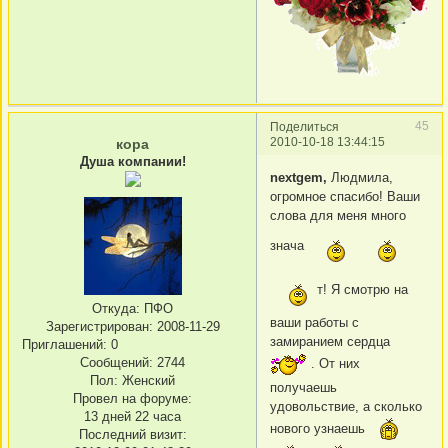
45
Поделиться
2010-10-18 13:44:15
кора
Душа компании!
nextgem,
Людмила,
огромное спасибо! Ваши
слова для меня много
знача
т! Я смотрю на
Откуда:
ПФО
ваши работы с
Зарегистрирован
: 2008-11-29
замиранием сердца
Приглашений:
0
Сообщений:
2744
. От них
Пол:
Женский
получаешь
Провел на форуме:
удовольствие, а сколько
13 дней 22 часа
нового узнаешь
Последний визит: