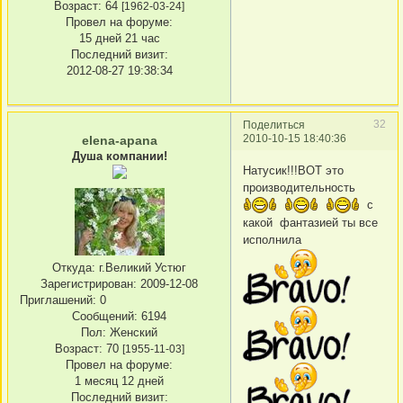
Возраст:
64
[1962-03-24]
Провел на форуме:
15 дней 21 час
Последний визит:
2012-08-27 19:38:34
32
Поделиться
2010-10-15 18:40:36
elena-apana
Душа компании!
Натусик!!!ВОТ это
производительность
с
какой фантазией ты все
исполнила
Откуда:
г.Великий Устюг
Зарегистрирован
: 2009-12-08
Приглашений:
0
Сообщений:
6194
Пол:
Женский
Возраст:
70
[1955-11-03]
Провел на форуме:
1 месяц 12 дней
Последний визит: