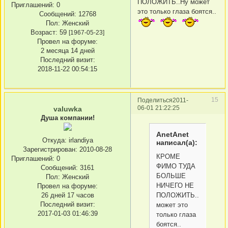
ПОЛОЖИТЬ..Ну может
Приглашений:
0
это только глаза боятся..
Сообщений:
12768
Пол:
Женский
Возраст:
59
[1967-05-23]
Провел на форуме:
2 месяца 14 дней
Последний визит:
2018-11-22 00:54:15
15
Поделиться
2011-
06-01 21:22:25
valuwka
Душа компании!
AnetAnet
Откуда:
irlandiya
написал(а):
Зарегистрирован
: 2010-08-28
КРОМЕ
Приглашений:
0
ФИМО ТУДА
Сообщений:
3161
БОЛЬШЕ
Пол:
Женский
НИЧЕГО НЕ
Провел на форуме:
26 дней 17 часов
ПОЛОЖИТЬ..Ну
Последний визит:
может это
2017-01-03 01:46:39
только глаза
боятся..