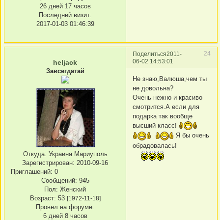
26 дней 17 часов
Последний визит:
2017-01-03 01:46:39
24
Поделиться
2011-
06-02 14:53:01
heljack
Завсегдатай
Не знаю,Валюша,чем ты
не довольна?
Очень нежно и красиво
смотрится.А если для
подарка так вообще
высший класс!
Я бы очень
обрадовалась!
Откуда:
Украина Мариуполь
Зарегистрирован
: 2010-09-16
Приглашений:
0
Сообщений:
945
Пол:
Женский
Возраст:
53
[1972-11-18]
Провел на форуме:
6 дней 8 часов