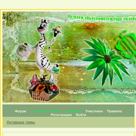
Форум
Личные топики
Награды
Участники
Правила
Регистрация
Войти
Активные темы