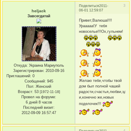
3
Поделиться
2011-
06-01 12:59:07
heljack
Завсегдатай
Привет,Валюша!!!!
Урааааа!У тебя
новоселье!!!Ох,гульнем!
Откуда:
Украина Мариуполь
Зарегистрирован
: 2010-09-16
Приглашений:
0
Желаю тебе,чтобы твой
Сообщений:
945
дом был полной чашей
Пол:
Женский
Возраст:
53
радости,счастья,любви,здор
[1972-11-18]
Провел на форуме:
и,конечно же,новых
6 дней 8 часов
поделочек!!!
Последний визит:
2012-09-09 16:57:47
4
Поделиться
2011-