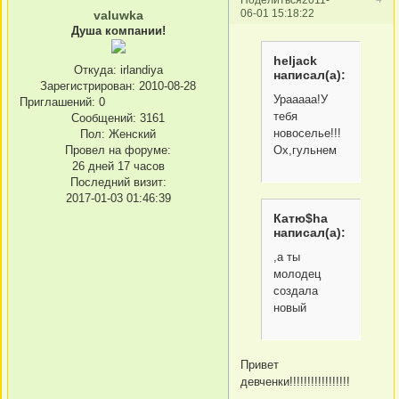
06-01 15:18:22
valuwka
Душа компании!
heljack
Откуда:
irlandiya
написал(а):
Зарегистрирован
: 2010-08-28
Урааааа!У
Приглашений:
0
тебя
Сообщений:
3161
новоселье!!!
Пол:
Женский
Ох,гульнем
Провел на форуме:
26 дней 17 часов
Последний визит:
2017-01-03 01:46:39
Катю$ha
написал(а):
,а ты
молодец
создала
новый
Привет
девченки!!!!!!!!!!!!!!!!!