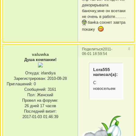
декорирывала
баночку,мне он всетаки
не очень в работе.........
банkа сохнет завтра
покажу
8
Поделиться
2011-
06-01 18:59:54
valuwka
Душа компании!
Lora555
Откуда:
irlandiya
написал(а):
Зарегистрирован
: 2010-08-28
С
Приглашений:
0
новосельем
Сообщений:
3161
Пол:
Женский
Провел на форуме:
26 дней 17 часов
Последний визит:
2017-01-03 01:46:39