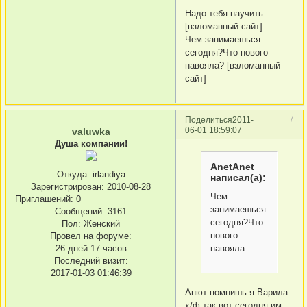
Надо тебя научить..
[взломанный сайт]
Чем занимаешься
сегодня?Что нового
навояла? [взломанный
сайт]
7
Поделиться
2011-
06-01 18:59:07
valuwka
Душа компании!
AnetAnet
Откуда:
irlandiya
написал(а):
Зарегистрирован
: 2010-08-28
Чем
Приглашений:
0
занимаешься
Сообщений:
3161
сегодня?Что
Пол:
Женский
нового
Провел на форуме:
26 дней 17 часов
навояла
Последний визит:
2017-01-03 01:46:39
Анют помнишь я Bарила
х/ф так вот сегодня им