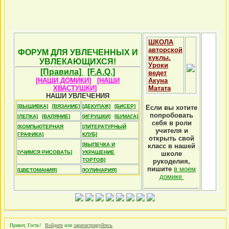
ШКОЛА
авторской
ФОРУМ ДЛЯ УВЛЕЧЕННЫХ И
куклы.
УВЛЕКАЮЩИХСЯ!
Уроки
[Правила]
[F.A.Q.]
ведет
[НАШИ ДОМИКИ]
[НАШИ
Акуна
ХВАСТУШКИ]
Матата
НАШИ УВЛЕЧЕНИЯ
[ВЫШИВКА]
[ВЯЗАНИЕ]
[ДЕКУПАЖ]
[БИСЕР]
Если вы хотите
попробовать
[ЛЕПКА]
[ВАЛЯНИЕ]
[ИГРУШКИ]
[БУМАГА]
себя в роли
[КОМПЬЮТЕРНАЯ
[ЛИТЕРАТУРНЫЙ
учителя и
ГРАФИКА]
КЛУБ]
открыть свой
[ВЫПЕЧКА И
класс в нашей
[УЧИМСЯ РИСОВАТЬ]
УКРАШЕНИЕ
школе
ТОРТОВ]
рукоделия,
пишите
в моем
[ЦВЕТОМАНИЯ]
[КУЛИНАРИЯ]
домике
Привет, Гость!
Войдите
или
зарегистрируйтесь
.