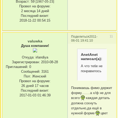
Возраст:
59
[1967-05-23]
Провел на форуме:
2 месяца 14 дней
Последний визит:
2018-11-22 00:54:15
11
Поделиться
2011-
06-01 19:41:10
valuwka
Душа компании!
AnetAnet
Откуда:
irlandiya
написал(а):
Зарегистрирован
: 2010-08-28
А что тебе не
Приглашений:
0
понравилось
Сообщений:
3161
Пол:
Женский
Провел на форуме:
26 дней 17 часов
Понимаешь фимо держит
Последний визит:
форму........а х/ф не для
2017-01-03 01:46:39
всего
каждая деталь
дoлжна сохнуть
отдельно,да ещё в
нужной форме
цвет