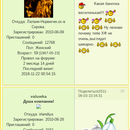
Какая баночка
веселенькая!!!
Откуда:
Латвия-Норвегия,ос-в
Скрова.
Ну незнаю
Зарегистрирован
: 2010-06-09
почему тебе ХФ не
Приглашений:
0
очень,выглядит
Сообщений:
12768
шикарно..
Пол:
Женский
Возраст:
59
[1967-05-23]
Провел на форуме:
2 месяца 14 дней
Последний визит:
2018-11-22 00:54:15
30
Поделиться
2011-
06-03 10:34:31
valuwka
Душа компании!
Откуда:
irlandiya
Зарегистрирован
: 2010-08-28
Приглашений:
0
Сообщений:
3161