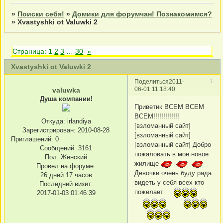
»
Поиски себя!
»
Домики для форумчан! Познакомимся?
»
Xvastyshki ot Valuwki 2
Страница:
1
2
3
…
30
»
Xvastyshki ot Valuwki 2
1
Поделиться
2011-
06-01 11:18:40
valuwka
Душа компании!
Приветик ВСЕМ ВСЕМ
ВСЕМ!!!!!!!!!!!!!
Откуда:
irlandiya
[взломанный сайт]
Зарегистрирован
: 2010-08-28
[взломанный сайт]
Приглашений:
0
[взломанный сайт] Добро
Сообщений:
3161
пожаловать в мое новое
Пол:
Женский
жилище
Провел на форуме:
Девочки очень буду рада
26 дней 17 часов
видеть у себя всех кто
Последний визит:
пожелает
2017-01-03 01:46:39