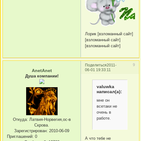
Лорик [взломанный сайт]
[взломанный сайт]
[взломанный сайт]
9
Поделиться
2011-
06-01 19:33:11
AnetAnet
Душа компании!
valuwka
написал(а):
мне он
всетаки не
очень в
работе.
Откуда:
Латвия-Норвегия,ос-в
Скрова.
Зарегистрирован
: 2010-06-09
Приглашений:
0
А что тебе не