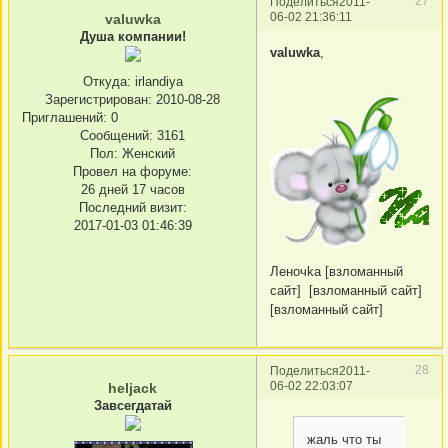
27
Поделиться
2011-
06-02 21:36:11
valuwka
Душа компании!
valuwka
,
Откуда:
irlandiya
Зарегистрирован
: 2010-08-28
Приглашений:
0
Сообщений:
3161
Пол:
Женский
Провел на форуме:
26 дней 17 часов
Последний визит:
2017-01-03 01:46:39
Леночkа [взломанный
сайт] [взломанный сайт]
[взломанный сайт]
28
Поделиться
2011-
06-02 22:03:07
heljack
Завсегдатай
жаль что ты