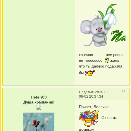
конечно ..........все равно
не тоооооооо
жаль
что ты далеко подарила
бы
26
Поделиться
2011-
06-02 20:37:34
Helen09
Душа компании!
Привет, Валечка!
С новым
домиком!