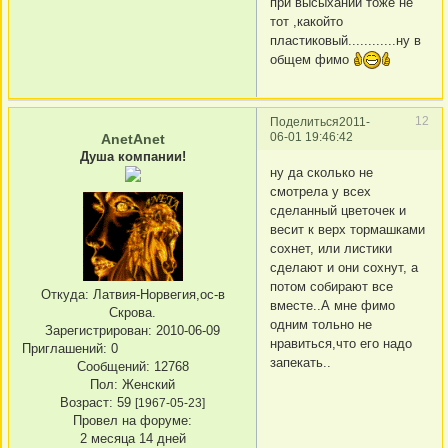
при высыхании тоже не
тот ,какойто
пластиковый............ну в
общем фимо
12
Поделиться
2011-
06-01 19:46:42
AnetAnet
Душа компании!
ну да сколько не
смотрела у всех
сделанный цветочек и
весит к верх тормашками
сохнет, или листики
сделают и они сохнут, а
потом собирают все
Откуда:
Латвия-Норвегия,ос-в
вместе..А мне фимо
Скрова.
одним тольно не
Зарегистрирован
: 2010-06-09
нравиться,что его надо
Приглашений:
0
запекать..
Сообщений:
12768
Пол:
Женский
Возраст:
59
[1967-05-23]
Провел на форуме:
2 месяца 14 дней