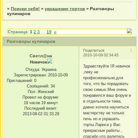
»
Поиски себя!
»
украшение тортов
»
Разговоры
кулинаров
Страница:
1
2
3
…
19
»
Разговоры кулинаров
1
Поделиться
2010-10-09 02:34:45
Светл@на
Новичок
Здравствуйте !Я новичок
Откуда:
Украина
,пеку не
Зарегистрирован
: 2010-10-09
професионально,для
Приглашений:
0
того, что бы порадовать
Сообщений:
34
свою семью.Мне очень
Пол:
Женский
понравился ваш форум и
Провел на форуме:
в отдельности тема,
19 часов 19 минут
давно хотела научиться
Последний визит:
мастерству не только
2013-08-02 01:33:29
печь но и украшать
торты.Лариса у Вас
прекрасные работы ,
спасибо,что делитесь