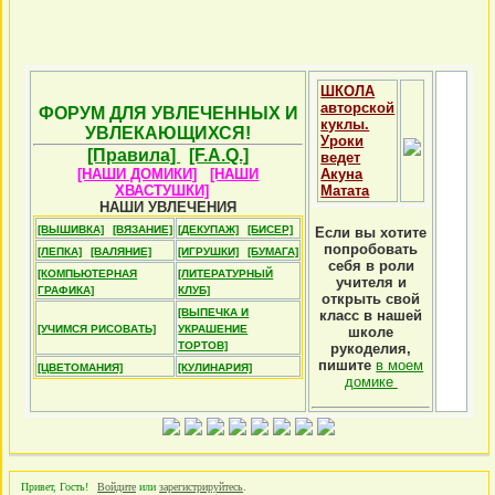
ШКОЛА
авторской
ФОРУМ ДЛЯ УВЛЕЧЕННЫХ И
куклы.
УВЛЕКАЮЩИХСЯ!
Уроки
[Правила]
[F.A.Q.]
ведет
[НАШИ ДОМИКИ]
[НАШИ
Акуна
ХВАСТУШКИ]
Матата
НАШИ УВЛЕЧЕНИЯ
[ВЫШИВКА]
[ВЯЗАНИЕ]
[ДЕКУПАЖ]
[БИСЕР]
Если вы хотите
попробовать
[ЛЕПКА]
[ВАЛЯНИЕ]
[ИГРУШКИ]
[БУМАГА]
себя в роли
[КОМПЬЮТЕРНАЯ
[ЛИТЕРАТУРНЫЙ
учителя и
ГРАФИКА]
КЛУБ]
открыть свой
[ВЫПЕЧКА И
класс в нашей
[УЧИМСЯ РИСОВАТЬ]
УКРАШЕНИЕ
школе
ТОРТОВ]
рукоделия,
пишите
в моем
[ЦВЕТОМАНИЯ]
[КУЛИНАРИЯ]
домике
Привет, Гость!
Войдите
или
зарегистрируйтесь
.