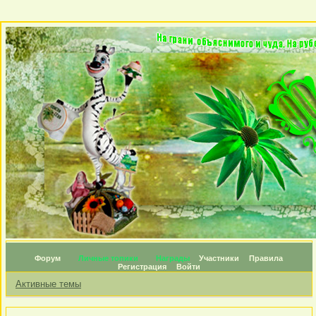
Форум
Личные топики
Награды
Участники
Правила
Регистрация
Войти
Активные темы