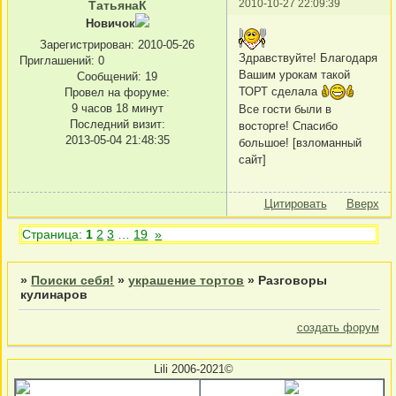
2010-10-27 22:09:39
ТатьянаК
Новичок
Зарегистрирован
: 2010-05-26
Здравствуйте! Благодаря
Приглашений:
0
Вашим урокам такой
Сообщений:
19
ТОРТ сделала
Провел на форуме:
9 часов 18 минут
Все гости были в
Последний визит:
восторге! Спасибо
2013-05-04 21:48:35
большое! [взломанный
сайт]
Цитировать
Вверх
Страница:
1
2
3
…
19
»
»
Поиски себя!
»
украшение тортов
»
Разговоры
кулинаров
создать форум
Lili 2006-2021©