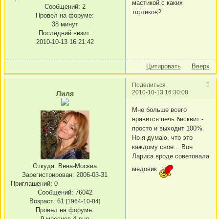
мастикой с каких
Сообщений:
2
тортиков?
Провел на форуме:
38 минут
Последний визит:
2010-10-13 16:21:42
Цитировать
Вверх
5
Поделиться
2010-10-13 16:30:08
Лиля
Мне больше всего
нравится печь бисквит -
просто и выходит 100%.
Но я думаю, что это
каждому свое... Вон
Лариса вроде советовала
Откуда:
Вена-Москва
медовик
Зарегистрирован
: 2006-03-31
Приглашений:
0
Сообщений:
76042
Возраст:
61
[1964-10-04]
Провел на форуме:
9 месяцев 4 дня