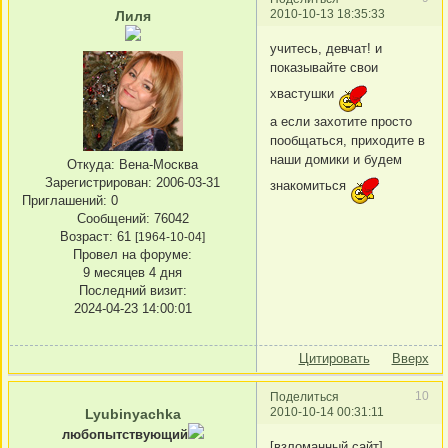
2010-10-13 18:35:33
Лиля
учитесь, девчат! и
показывайте свои
хвастушки
а если захотите просто
пообщаться, приходите в
наши домики и будем
Откуда:
Вена-Москва
Зарегистрирован
: 2006-03-31
знакомиться
Приглашений:
0
Сообщений:
76042
Возраст:
61
[1964-10-04]
Провел на форуме:
9 месяцев 4 дня
Последний визит:
2024-04-23 14:00:01
Цитировать
Вверх
10
Поделиться
2010-10-14 00:31:11
Lyubinyachka
любопытствующий
[взломанный сайт]