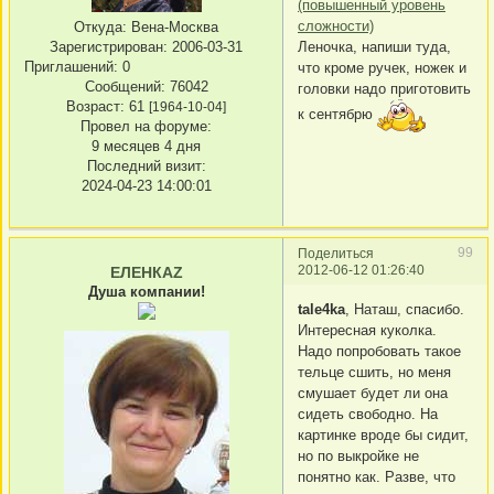
(повышенный уровень
сложности)
Откуда:
Вена-Москва
Леночка, напиши туда,
Зарегистрирован
: 2006-03-31
Приглашений:
0
что кроме ручек, ножек и
Сообщений:
76042
головки надо приготовить
Возраст:
61
[1964-10-04]
к сентябрю
Провел на форуме:
9 месяцев 4 дня
Последний визит:
2024-04-23 14:00:01
99
Поделиться
2012-06-12 01:26:40
ЕЛЕНКАZ
Душа компании!
tale4ka
, Наташ, спасибо.
Интересная куколка.
Надо попробовать такое
тельце сшить, но меня
смушает будет ли она
сидеть свободно. На
картинке вроде бы сидит,
но по выкройке не
понятно как. Разве, что