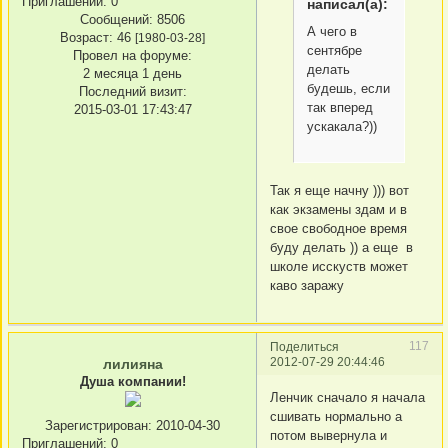
Приглашений:
0
написал(а):
Сообщений:
8506
А чего в
Возраст:
46
[1980-03-28]
сентябре
Провел на форуме:
делать
2 месяца 1 день
будешь, если
Последний визит:
так вперед
2015-03-01 17:43:47
ускакала?))
Так я еще начну ))) вот
как экзамены здам и в
свое свободное время
буду делать )) а еще в
школе исскуств может
каво заражу
117
Поделиться
2012-07-29 20:44:46
лилияна
Душа компании!
Ленчик сначало я начала
сшивать нормально а
Зарегистрирован
: 2010-04-30
потом вывернула и
Приглашений:
0