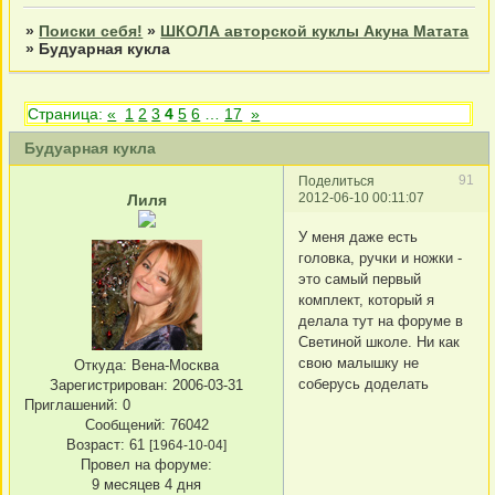
»
Поиски себя!
»
ШКОЛА авторской куклы Акуна Матата
»
Будуарная кукла
Страница:
«
1
2
3
4
5
6
…
17
»
Будуарная кукла
91
Поделиться
2012-06-10 00:11:07
Лиля
У меня даже есть
головка, ручки и ножки -
это самый первый
комплект, который я
делала тут на форуме в
Светиной школе. Ни как
свою малышку не
Откуда:
Вена-Москва
соберусь доделать
Зарегистрирован
: 2006-03-31
Приглашений:
0
Сообщений:
76042
Возраст:
61
[1964-10-04]
Провел на форуме:
9 месяцев 4 дня