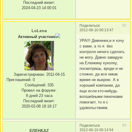
Последний визит:
2024-04-23 14:00:01
92
Поделиться
2012-06-10 00:13:47
LoLena
Активный участник
УРА!!! Девченки,и я хочу
с вами, а то я без
контроля ничего сделать
не могу. Давно завидую
на Еленкину куколку,
посмотришь, вроде и не
сложно, да все никак
Зарегистрирован
: 2011-04-15
время не выкрою. А в
Приглашений:
0
Сообщений:
335
хорошей компании, да
Провел на форуме:
еще если кто-нибудь
8 дней 23 часа
волшебными пиночками
Последний визит:
помогает, то я с
2020-02-08 18:18:17
удовольствием.
93
Поделиться
2012-06-10 00:14:54
ЕЛЕНКАZ