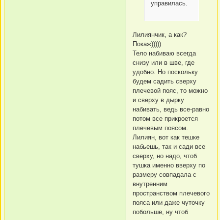
управилась.
Лилиянчик, а как?
Покаж)))))
Тело набиваю всегда
снизу или в шве, где
удобно. Но поскольку
будем садить сверху
плечевой пояс, то можно
и сверху в дырку
набивать, ведь все-равно
потом все прикроется
плечевым поясом.
Лилиян, вот как тешке
набьешь, так и сади все
сверху, но надо, чтоб
тушка именно вверху по
размеру совпадала с
внутренним
пространством плечевого
пояса или даже чуточку
побольше, ну чтоб