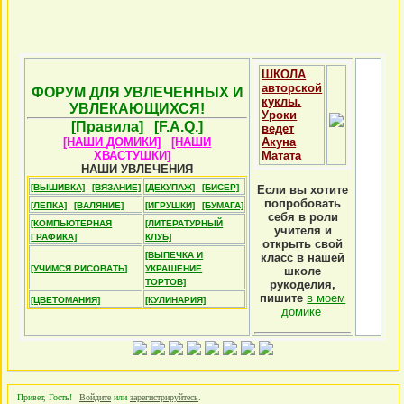
ШКОЛА
авторской
ФОРУМ ДЛЯ УВЛЕЧЕННЫХ И
куклы.
УВЛЕКАЮЩИХСЯ!
Уроки
[Правила]
[F.A.Q.]
ведет
[НАШИ ДОМИКИ]
[НАШИ
Акуна
ХВАСТУШКИ]
Матата
НАШИ УВЛЕЧЕНИЯ
[ВЫШИВКА]
[ВЯЗАНИЕ]
[ДЕКУПАЖ]
[БИСЕР]
Если вы хотите
попробовать
[ЛЕПКА]
[ВАЛЯНИЕ]
[ИГРУШКИ]
[БУМАГА]
себя в роли
[КОМПЬЮТЕРНАЯ
[ЛИТЕРАТУРНЫЙ
учителя и
ГРАФИКА]
КЛУБ]
открыть свой
[ВЫПЕЧКА И
класс в нашей
[УЧИМСЯ РИСОВАТЬ]
УКРАШЕНИЕ
школе
ТОРТОВ]
рукоделия,
пишите
в моем
[ЦВЕТОМАНИЯ]
[КУЛИНАРИЯ]
домике
Привет, Гость!
Войдите
или
зарегистрируйтесь
.