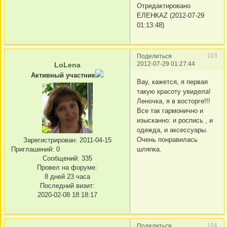
Отредактировано
ЕЛЕНКАZ (2012-07-29
01:13:48)
103
Поделиться
2012-07-29 01:27:44
LoLena
Активный участник
Вау, кажется, я первая
такую красоту увидела!
Леночка, я в восторге!!!
Все так гармонично и
изысканно: и роспись , и
одежда, и аксессуары.
Очень понравилась
Зарегистрирован
: 2011-04-15
шляпка.
Приглашений:
0
Сообщений:
335
Провел на форуме:
8 дней 23 часа
Последний визит:
2020-02-08 18:18:17
104
Поделиться