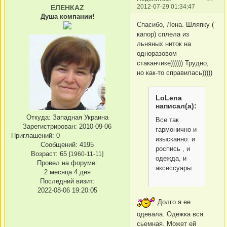
2012-07-29 01:34:47
ЕЛЕНКАZ
Душа компании!
Спасибо, Лена. Шляпку (
капор) сплела из
льняных ниток на
одноразовом
стаканчике)))))) Трудно,
но как-то справилась)))))
LoLena
написал(а):
Откуда:
Западная Украина
Все так
Зарегистрирован
: 2010-09-06
гармонично и
Приглашений:
0
изысканно: и
Сообщений:
4195
роспись , и
Возраст:
65
[1960-11-11]
одежда, и
Провел на форуме:
аксессуары.
2 месяца 4 дня
Последний визит:
2022-08-06 19:20:05
Долго я ее
одевала. Одежка вся
сьемная. Может ей