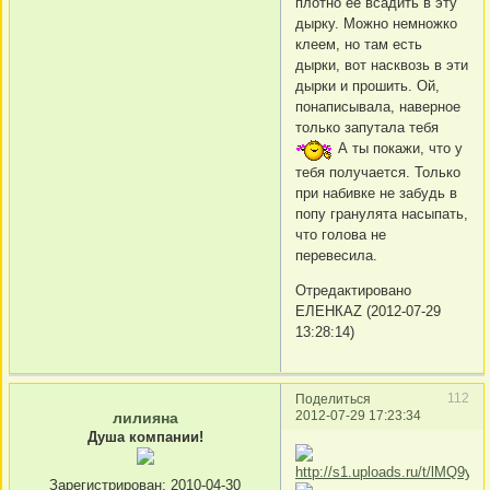
плотно ее всадить в эту
дырку. Можно немножко
клеем, но там есть
дырки, вот насквозь в эти
дырки и прошить. Ой,
понаписывала, наверное
только запутала тебя
А ты покажи, что у
тебя получается. Только
при набивке не забудь в
попу гранулята насыпать,
что голова не
перевесила.
Отредактировано
ЕЛЕНКАZ (2012-07-29
13:28:14)
112
Поделиться
2012-07-29 17:23:34
лилияна
Душа компании!
Зарегистрирован
: 2010-04-30