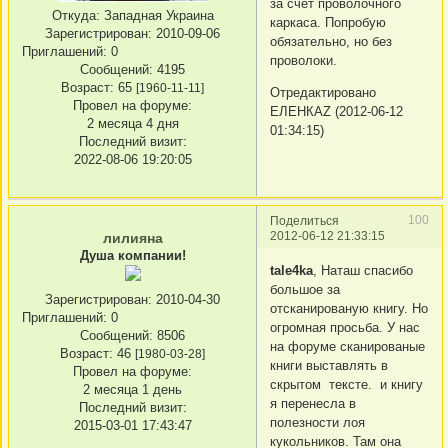
за счет проволочного
Откуда:
Западная Украина
каркаса. Попробую
Зарегистрирован
: 2010-09-06
обязательно, но без
Приглашений:
0
проволоки.
Сообщений:
4195
Возраст:
65
[1960-11-11]
Отредактировано
Провел на форуме:
ЕЛЕНКАZ (2012-06-12
2 месяца 4 дня
01:34:15)
Последний визит:
2022-08-06 19:20:05
100
Поделиться
2012-06-12 21:33:15
лилияна
Душа компании!
tale4ka
, Наташ спасибо
большое за
Зарегистрирован
: 2010-04-30
отсканированую книгу. Но
Приглашений:
0
огромная просьба. У нас
Сообщений:
8506
на форуме сканированые
Возраст:
46
[1980-03-28]
книги выставлять в
Провел на форуме:
скрытом тексте. и книгу
2 месяца 1 день
я перенесла в
Последний визит:
полезности лоя
2015-03-01 17:43:47
кукольников. Там она