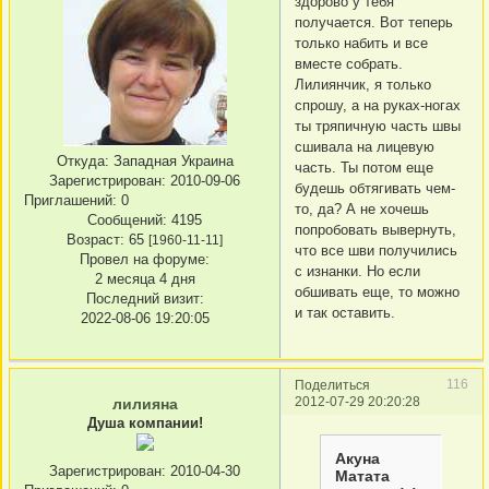
здорово у тебя
получается. Вот теперь
только набить и все
вместе собрать.
Лилиянчик, я только
спрошу, а на руках-ногах
ты тряпичную часть швы
сшивала на лицевую
Откуда:
Западная Украина
часть. Ты потом еще
Зарегистрирован
: 2010-09-06
будешь обтягивать чем-
Приглашений:
0
то, да? А не хочешь
Сообщений:
4195
попробовать вывернуть,
Возраст:
65
[1960-11-11]
что все шви получились
Провел на форуме:
с изнанки. Но если
2 месяца 4 дня
обшивать еще, то можно
Последний визит:
и так оставить.
2022-08-06 19:20:05
116
Поделиться
2012-07-29 20:20:28
лилияна
Душа компании!
Акуна
Зарегистрирован
: 2010-04-30
Матата