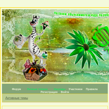
Форум
Личные топики
Награды
Участники
Правила
Регистрация
Войти
Активные темы