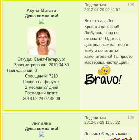
108
Поделиться
2012-07-29 02:41:57
Акуна Матата
Душа компании!
Вот это да, Лен!
Красотища какая!!
Любуюсь, глаз не
оторвать!! Одежка,
цветовая гамма - все в
тему и сочетается
замечательно! Ты просто
Откуда:
Санкт-Петербург
мастерица настоящая!!
Зарегистрирован
: 2010-04-30
Приглашений:
0
Сообщений:
7210
Провел на форуме:
2 месяца 27 дней
Последний визит:
2018-03-24 02:48:09
109
Поделиться
2012-07-29 11:55:22
лилияна
Душа компании!
Ленчик обалдеть какая