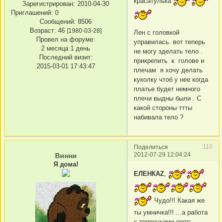
красатулька
Зарегистрирован
: 2010-04-30
Приглашений:
0
Сообщений:
8506
Возраст:
46
[1980-03-28]
Лен с головкой
Провел на форуме:
управилась. вот теперь
2 месяца 1 день
не могу зделать тело .
Последний визит:
прикрепить к голове и
2015-03-01 17:43:47
плечам я хочу делать
куколку чтоб у нее когда
платье будет немного
плечи выдны были . С
какой стороны ттты
набивала тело ?
110
Поделиться
2012-07-29 12:04:24
Винни
Я дома!
ЕЛЕНКАZ
,
Чудо!!! Какая же
ты умничка!!! ...а работа
с тряпочками опять...