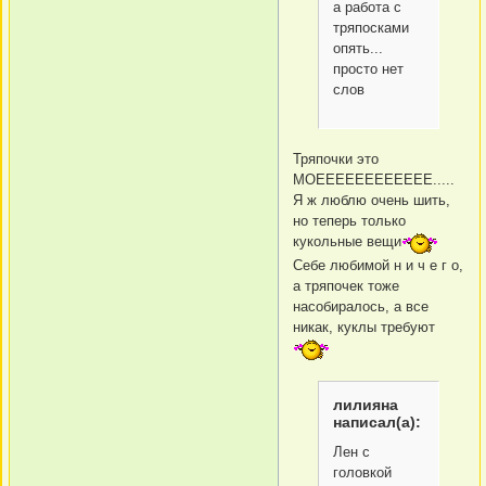
а работа с
тряпосками
опять...
просто нет
слов
Тряпочки это
МОЕЕЕЕЕЕЕЕЕЕЕЕ.....
Я ж люблю очень шить,
но теперь только
кукольные вещи
Себе любимой н и ч е г о,
а тряпочек тоже
насобиралось, а все
никак, куклы требуют
лилияна
написал(а):
Лен с
головкой