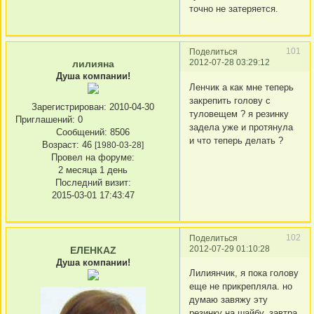
точно не затеряется.
101
Поделиться
2012-07-28 03:29:12
лилияна
Душа компании!
Ленчик а как мне теперь
закрепить голову с
Зарегистрирован
: 2010-04-30
туловещем ? я резинку
Приглашений:
0
задела уже и протянула
Сообщений:
8506
и что теперь делать ?
Возраст:
46
[1980-03-28]
Провел на форуме:
2 месяца 1 день
Последний визит:
2015-03-01 17:43:47
102
Поделиться
2012-07-29 01:10:28
ЕЛЕНКАZ
Душа компании!
Лилиянчик, я пока голову
еще не прикрепляла. но
думаю завяжу эту
резинку на шайбу. завтра