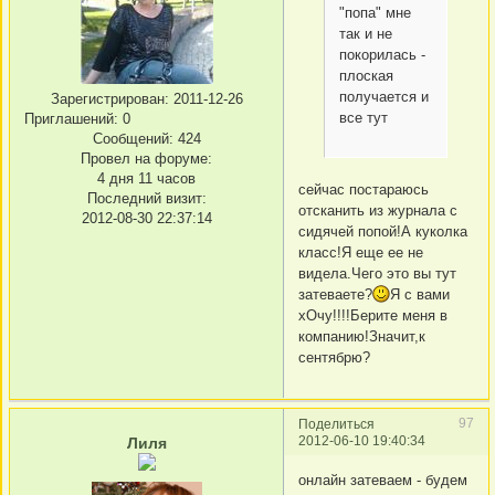
"попа" мне
так и не
покорилась -
плоская
получается и
Зарегистрирован
: 2011-12-26
все тут
Приглашений:
0
Сообщений:
424
Провел на форуме:
4 дня 11 часов
сейчас постараюсь
Последний визит:
отсканить из журнала с
2012-08-30 22:37:14
сидячей попой!А куколка
класс!Я еще ее не
видела.Чего это вы тут
затеваете?
Я с вами
хОчу!!!!Берите меня в
компанию!Значит,к
сентябрю?
97
Поделиться
2012-06-10 19:40:34
Лиля
онлайн затеваем - будем