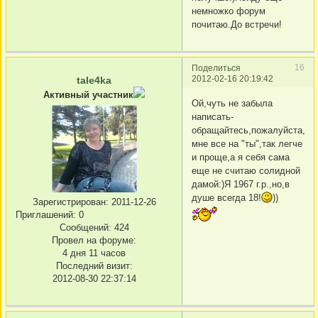
немножко форум
почитаю.До встречи!
16
Поделиться
2012-02-16 20:19:42
tale4ka
Активный участник
Ой,чуть не забыла
написать-
обращайтесь,пожалуйста,ко
мне все на "ты",так легче
и проще,а я себя сама
еще не считаю солидной
дамой:)Я 1967 г.р.,но,в
душе всегда 18!
))
Зарегистрирован
: 2011-12-26
Приглашений:
0
Сообщений:
424
Провел на форуме:
4 дня 11 часов
Последний визит:
2012-08-30 22:37:14