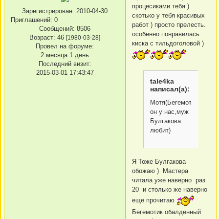
процесиками тебя )
Зарегистрирован
: 2010-04-30
скотько у тебя красивых
Приглашений:
0
работ ) просто прелесть.
Сообщений:
8506
особенно понравилась
Возраст:
46
[1980-03-28]
киска с тильдоголовой )
Провел на форуме:
2 месяца 1 день
Последний визит:
2015-03-01 17:43:47
tale4ka
написал(а):
Мотя(Бегемот
он у нас,муж
Булгакова
любит)
Я Тоже Булгакова
обожаю ) Мастера
читала уже наверно раз
20 и столько же наверно
еще прочитаю
Бегемотик обалденный