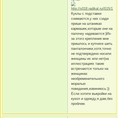
Куклы с подставки
снимаются,у них сзади
приши на штаниках
кармашек,которым они на
палочку надеваются:)Из-
за этого крепления мне
пришлось и купчихе шить
панталончики,хотя,точно
не подтверждено носили
женщины их или нет(на
иллюстрациях такие
встречаются только на
женщинах
необременительного
моралью
поведения,извиняюсь:))
Если хотите выкройки на
кукол и одежду,я дам,без
проблем.