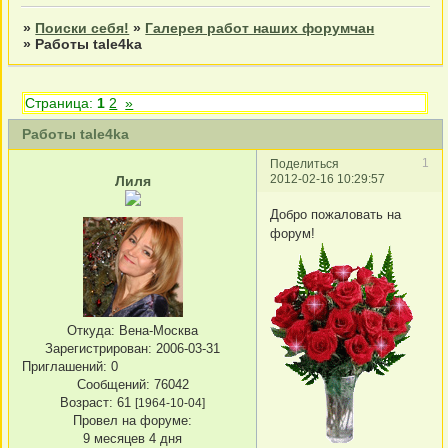
»
Поиски себя!
»
Галерея работ наших форумчан
»
Работы tale4ka
Страница:
1
2
»
Работы tale4ka
1
Поделиться
2012-02-16 10:29:57
Лиля
Добро пожаловать на
форум!
Откуда:
Вена-Москва
Зарегистрирован
: 2006-03-31
Приглашений:
0
Сообщений:
76042
Возраст:
61
[1964-10-04]
Провел на форуме:
9 месяцев 4 дня