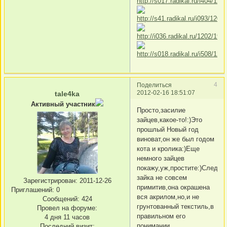
4
Поделиться
2012-02-16 18:51:07
tale4ka
Активный участник
Просто,засилие
зайцев,какое-то!:)Это
прошлый Новый год
виноват,он же был годом
кота и кролика:)Еще
немного зайцев
покажу,уж,простите:)Следу
зайка не совсем
Зарегистрирован
: 2011-12-26
примитив,она окрашена
Приглашений:
0
вся акрилом,но,и не
Сообщений:
424
грунтованный текстиль,в
Провел на форуме:
правильном его
4 дня 11 часов
понимании
Последний визит: