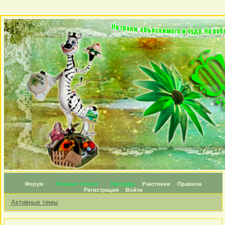
Форум
Личные топики
Награды
Участники
Правила
Регистрация
Войти
Активные темы