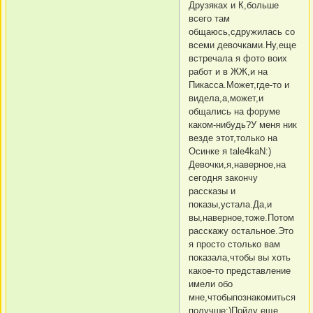
Друзяках и К,больше
всего там
общаюсь,сдружилась со
всеми девочками.Ну,еще
встречала я фото воих
работ и в ЖЖ,и на
Пикасса.Может,где-то и
видела,а,может,и
общались на форуме
каком-нибудь?У меня ник
везде этот,только на
Осинке я tale4kaN:)
Девочки,я,наверное,на
сегодня закончу
рассказы и
показы,устала.Да,и
вы,наверное,тоже.Потом
расскажу остальное.Это
я просто столько вам
показала,чтобы вы хоть
какое-то представление
имели обо
мне,чтобыпознакомиться
получше:)Пойду еще