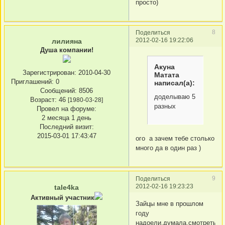
просто)
8
Поделиться
2012-02-16 19:22:06
лилияна
Душа компании!
Акуна
Зарегистрирован
: 2010-04-30
Матата
Приглашений:
0
написал(а):
Сообщений:
8506
доделываю 5
Возраст:
46
[1980-03-28]
разных
Провел на форуме:
2 месяца 1 день
Последний визит:
2015-03-01 17:43:47
ого а зачем тебе столько
много да в один раз )
9
Поделиться
2012-02-16 19:23:23
tale4ka
Активный участник
Зайцы мне в прошлом
году
надоели,думала,смотреть