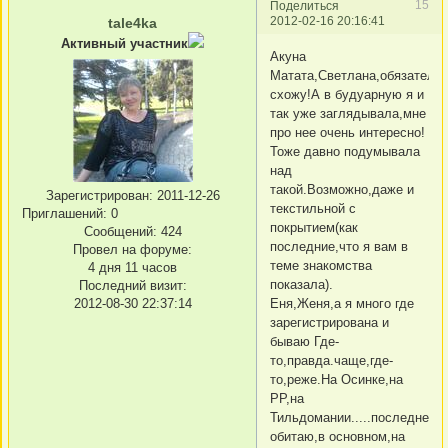
15
Поделиться
2012-02-16 20:16:41
tale4ka
Активный участник
Акуна
Матата,Светлана,обязатель
схожу!А в будуарную я и
так уже заглядывала,мне
про нее очень интересно!
Тоже давно подумывала
над
такой.Возможно,даже и
Зарегистрирован
: 2011-12-26
текстильной с
Приглашений:
0
покрытием(как
Сообщений:
424
последние,что я вам в
Провел на форуме:
теме знакомства
4 дня 11 часов
показала).
Последний визит:
2012-08-30 22:37:14
Еня,Женя,а я много где
зарегистрирована и
бываю Где-
то,правда.чаще,где-
то,реже.На Осинке,на
РР,на
Тильдомании.....последнеев
обитаю,в основном,на