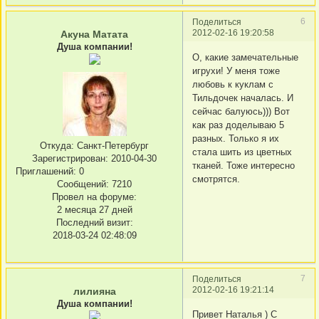
6
Поделиться
2012-02-16 19:20:58
Акуна Матата
Душа компании!
О, какие замечательные
игрухи! У меня тоже
любовь к куклам с
Тильдочек началась. И
сейчас балуюсь))) Вот
как раз доделываю 5
разных. Только я их
Откуда:
Санкт-Петербург
стала шить из цветных
Зарегистрирован
: 2010-04-30
тканей. Тоже интересно
Приглашений:
0
смотрятся.
Сообщений:
7210
Провел на форуме:
2 месяца 27 дней
Последний визит:
2018-03-24 02:48:09
7
Поделиться
2012-02-16 19:21:14
лилияна
Душа компании!
Привет Наталья ) С