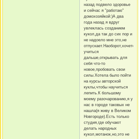
назад подвело здоровье
и сейчас я "работаю"
домохозяйкой:)А два
года назад я вдруг
увлеклась созданием
кукол,да так до сих пор и
не надоело мне это,не
отпускает.Наоборот,хочется
учиться
дальше,открывать для
себя что-то
новое,пробовать свои
силы.Хотела было пойти
на курсы авторской
куклы,чтобы научиться
лепить.К большому
моему разочарованию,я у
нас в городе таковых не
нашла(я живу в Великом
Новгороде).Есть только
студия,где обучают
делать народных
кукол,мотанок,но,это не