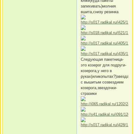
юбке(куда пакеты
запихивать)молния
вшита,снизу резинка
Следующая пакетница-
это козерог для подруги-
козерога,у него в
руках(иликопытах?)звезда
с вышитым созвездием
козерога,звездочки-
стразики