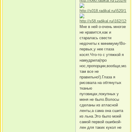
Мне в ней о-очень многое
не нравится,как и
старалась свести
недочеты к минимуму!Во-
первых,у нее глаза
косят.Что-то с утяжкой я
намудрила(про
нос,пропорции,вообще,молчу
там все не
правильно!).Глаза я
рисовала на обтянутых
тканью
пуговицах,покупных у
меня не было.Волосы
сделаны из атласной
ленты,а сама она сшита
из льна.Это было моей
самой первой ошибкой-
лен для таких кукол не