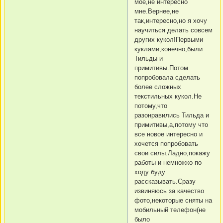
мое,не интересно
мне.Вернее,не
так,интересно,но я хочу
научиться делать совсем
других кукол!Первыми
куклами,конечно,были
Тильды и
примитивы.Потом
попробовала сделать
более сложных
текстильных кукол.Не
потому,что
разонравились Тильда и
примитивы,а,потому что
все новое интересно и
хочется попробовать
свои силы.Ладно,покажу
работы и немножко по
ходу буду
рассказывать.Сразу
извиняюсь за качество
фото,некоторые сняты на
мобильный телефон(не
было