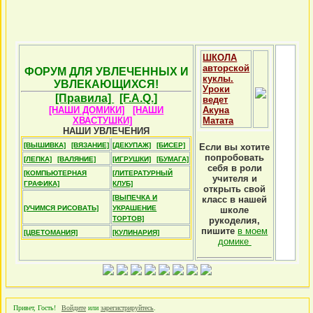
ШКОЛА
авторской
ФОРУМ ДЛЯ УВЛЕЧЕННЫХ И
куклы.
УВЛЕКАЮЩИХСЯ!
Уроки
[Правила]
[F.A.Q.]
ведет
[НАШИ ДОМИКИ]
[НАШИ
Акуна
ХВАСТУШКИ]
Матата
НАШИ УВЛЕЧЕНИЯ
[ВЫШИВКА]
[ВЯЗАНИЕ]
[ДЕКУПАЖ]
[БИСЕР]
Если вы хотите
попробовать
[ЛЕПКА]
[ВАЛЯНИЕ]
[ИГРУШКИ]
[БУМАГА]
себя в роли
[КОМПЬЮТЕРНАЯ
[ЛИТЕРАТУРНЫЙ
учителя и
ГРАФИКА]
КЛУБ]
открыть свой
[ВЫПЕЧКА И
класс в нашей
[УЧИМСЯ РИСОВАТЬ]
УКРАШЕНИЕ
школе
ТОРТОВ]
рукоделия,
пишите
в моем
[ЦВЕТОМАНИЯ]
[КУЛИНАРИЯ]
домике
Привет, Гость!
Войдите
или
зарегистрируйтесь
.