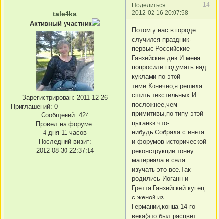
14
Поделиться
2012-02-16 20:07:58
tale4ka
Активный участник
Потом у нас в городе
случился праздник-
первые Российские
Ганзейские дни.И меня
попросили подумать над
куклами по этой
теме.Конечно,я решила
сшить текстильных.И
Зарегистрирован
: 2011-12-26
посложнее,чем
Приглашений:
0
примитивы,по типу этой
Сообщений:
424
цыганки что-
Провел на форуме:
нибудь.Собрала с инета
4 дня 11 часов
и форумов исторической
Последний визит:
2012-08-30 22:37:14
реконструкции тонну
материала и села
изучать это все.Так
родились Иоганн и
Гретта.Ганзейский купец
с женой из
Германии,конца 14-го
века(это был расцвет