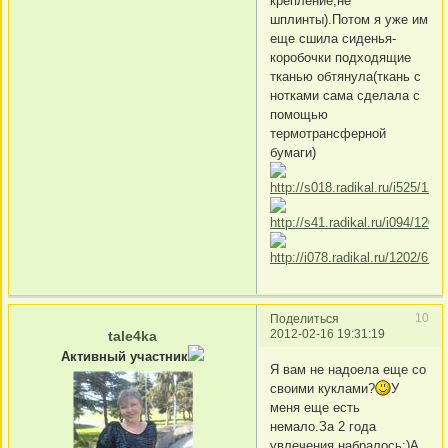
крепление,не
шплинты).Потом я уже им
еще сшила сиденья-
коробочки подходящие
тканью обтянула(ткань с
нотками сама сделала с
помощью
термотрансферной
бумаги)
10
Поделиться
2012-02-16 19:31:19
tale4ka
Активный участник
Я вам не надоела еще со
своими куклами?
У
меня еще есть
немало.За 2 года
увлечения набралось:)А