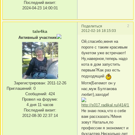
Последний визит:
2024-04-23 14:00:01
2
Поделиться
2012-02-16 18:15:03
tale4ka
Активный участник
Ой,спасибо,меня на
пороге с таким красивым
букетом уже встречают!
Ну,наверное,теперь надо
кота в дом запустить
первым?Как раз есть
подходящий
Мотя(Бегемот он у
Зарегистрирован
: 2011-12-26
Приглашений:
0
нас,муж Булгакова
Сообщений:
424
любит),заходи!
Провел на форуме:
4 дня 11 часов
Последний визит:
Не знаю пока,что о себе
2012-08-30 22:37:14
вам рассказать?Меня
зовут Наталья,по
профессии я экономист и
бухгалтер.Несколько лет