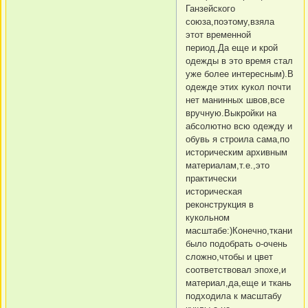
Ганзейского
союза,поэтому,взяла
этот временной
период.Да еще и крой
одежды в это время стал
уже более интересным).В
одежде этих кукол почти
нет манинных швов,все
вручную.Выкройки на
абсолютно всю одежду и
обувь я строила сама,по
историческим архивным
материалам,т.е.,это
практически
историческая
реконструкция в
кукольном
масштабе:)Конечно,ткани
было подобрать о-очень
сложно,чтобы и цвет
соответствовал эпохе,и
материал,да,еще и ткань
подходила к масштабу