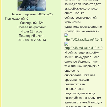
кошка,если нравится,вот
выкройка,можете тоже
сшить.Только
Зарегистрирован
: 2011-12-26
сейчас,возможно,я ей
Приглашений:
0
чуть ножки
Сообщений:
424
удлинила,коротковаты,по
Провел на форуме:
моему.Вам не кажется?
4 дня 11 часов
Последний визит:
2012-08-30 22:37:14
Я сейчас еще выкройку
кошки "намудрила".Уже
сложнее будет,по типу
текстильной шарнирки.Я
еще ее не
опробовала.Пока нет
времени,но,если
результат вам
понравится,я
поделюсь,это всегда
пожалуйста и с большим
удовольствием.Я никогда
не скрываю ничего.