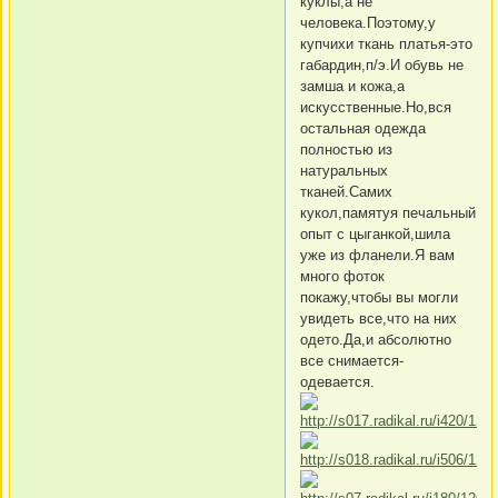
куклы,а не
человека.Поэтому,у
купчихи ткань платья-это
габардин,п/э.И обувь не
замша и кожа,а
искусственные.Но,вся
остальная одежда
полностью из
натуральных
тканей.Самих
кукол,памятуя печальный
опыт с цыганкой,шила
уже из фланели.Я вам
много фоток
покажу,чтобы вы могли
увидеть все,что на них
одето.Да,и абсолютно
все снимается-
одевается.