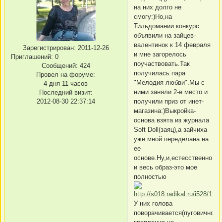
на них долго не
смогу:)Но,на
Тильдомании конкурс
объявили на зайцев-
валентинок к 14 февраля
Зарегистрирован
: 2011-12-26
и мне загорелось
Приглашений:
0
поучаствовать.Так
Сообщений:
424
получилась пара
Провел на форуме:
"Мелодия любви".Мы с
4 дня 11 часов
ними заняли 2-е место и
Последний визит:
2012-08-30 22:37:14
получили приз от инет-
магазина:)Выкройка-
основа взята из журнала
Soft Doll(заяц),а зайчиха
уже мной переделана на
ее
основе.Ну,и,естесственно,ид
и весь образ-это мое
полностью
У них голова
поворачивается(пуговичное