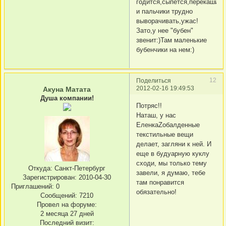
годится,сыпется,перекашива
и пальчики трудно
выворачивать,ужас!
Зато,у нее "бубен"
звенит:)Там маленькие
бубенчики на нем:)
12
Поделиться
2012-02-16 19:49:53
Акуна Матата
Душа компании!
Потряс!!
Наташ, у нас
ЕленкаZобалденные
текстильные вещи
делает, загляни к ней. И
еще в будуарную куклу
сходи, мы только тему
Откуда:
Санкт-Петербург
завели, я думаю, тебе
Зарегистрирован
: 2010-04-30
там понравится
Приглашений:
0
обязательно!
Сообщений:
7210
Провел на форуме:
2 месяца 27 дней
Последний визит: