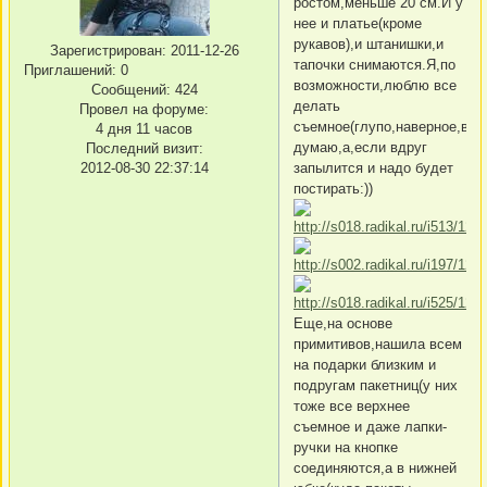
ростом,меньше 20 см.И у
нее и платье(кроме
рукавов),и штанишки,и
Зарегистрирован
: 2011-12-26
тапочки снимаются.Я,по
Приглашений:
0
возможности,люблю все
Сообщений:
424
делать
Провел на форуме:
съемное(глупо,наверное,все
4 дня 11 часов
думаю,а,если вдруг
Последний визит:
2012-08-30 22:37:14
запылится и надо будет
постирать:))
Еще,на основе
примитивов,нашила всем
на подарки близким и
подругам пакетниц(у них
тоже все верхнее
съемное и даже лапки-
ручки на кнопке
соединяются,а в нижней