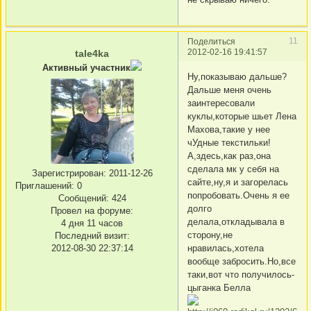
11
Поделиться
2012-02-16 19:41:57
tale4ka
Активный участник
Ну,показываю дальше?
Дальше меня очень
заинтересовали
куклы,которые шьет Лена
Махова,такие у нее
чУдные текстильки!
А,здесь,как раз,она
сделала мк у себя на
Зарегистрирован
: 2011-12-26
сайте,ну,я и загорелась
Приглашений:
0
попробовать.Очень я ее
Сообщений:
424
долго
Провел на форуме:
делала,откладывала в
4 дня 11 часов
сторону,не
Последний визит:
2012-08-30 22:37:14
нравилась,хотела
вообще забросить.Но,все
таки,вот что получилось-
цыганка Белла