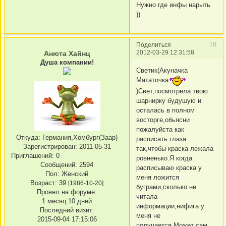
Нужно где инфы нарыть
))
16
Поделиться
2012-03-29 12:31:58
Анюта Хайнц
Душа компании!
Светик(Акуначка
Мататочка
)Свет,посмотрела твою
шарнирку будушую и
осталась в полном
восторге,обьясни
пожалуйста как
Откуда:
Германия,Хомбург(Заар)
расписать глаза
Зарегистрирован
: 2011-05-31
так,чтобы краска лежала
Приглашений:
0
ровненько.Я когда
Сообщений:
2594
расписываю краска у
Пол:
Женский
меня ложится
Возраст:
39
[1986-10-20]
буграми,сколько не
Провел на форуме:
читала
1 месяц 10 дней
информации,нифига у
Последний визит:
меня не
2015-09-04 17:15:06
получается.Может сам