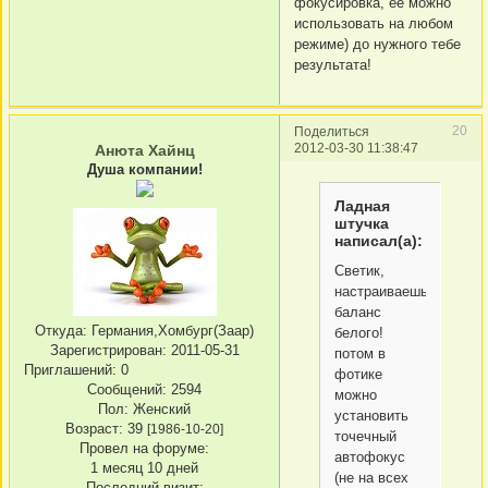
фокусировка, ее можно
использовать на любом
режиме) до нужного тебе
результата!
20
Поделиться
2012-03-30 11:38:47
Анюта Хайнц
Душа компании!
Ладная
штучка
написал(а):
Светик,
настраиваешь
баланс
Откуда:
Германия,Хомбург(Заар)
белого!
Зарегистрирован
: 2011-05-31
потом в
Приглашений:
0
фотике
Сообщений:
2594
можно
Пол:
Женский
установить
Возраст:
39
[1986-10-20]
точечный
Провел на форуме:
автофокус
1 месяц 10 дней
(не на всех
Последний визит: