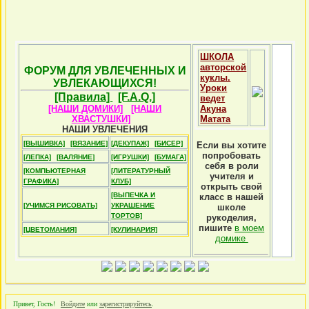
ШКОЛА
авторской
ФОРУМ ДЛЯ УВЛЕЧЕННЫХ И
куклы.
УВЛЕКАЮЩИХСЯ!
Уроки
[Правила]
[F.A.Q.]
ведет
[НАШИ ДОМИКИ]
[НАШИ
Акуна
ХВАСТУШКИ]
Матата
НАШИ УВЛЕЧЕНИЯ
[ВЫШИВКА]
[ВЯЗАНИЕ]
[ДЕКУПАЖ]
[БИСЕР]
Если вы хотите
попробовать
[ЛЕПКА]
[ВАЛЯНИЕ]
[ИГРУШКИ]
[БУМАГА]
себя в роли
[КОМПЬЮТЕРНАЯ
[ЛИТЕРАТУРНЫЙ
учителя и
ГРАФИКА]
КЛУБ]
открыть свой
[ВЫПЕЧКА И
класс в нашей
[УЧИМСЯ РИСОВАТЬ]
УКРАШЕНИЕ
школе
ТОРТОВ]
рукоделия,
пишите
в моем
[ЦВЕТОМАНИЯ]
[КУЛИНАРИЯ]
домике
Привет, Гость!
Войдите
или
зарегистрируйтесь
.