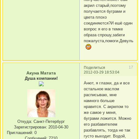
акрил старый,поэтому
получается буграми и
цвета плохо
соединяются?И ешё один
вопрос я его в темке
образа спрошу,забеги
пожалуста,помоги.Девульки,
17
Поделиться
2012-03-29 18:53:04
Акуна Матата
Душа компании!
Анют, я глазки, да и все
остальное маслом
расписываю, мне
намного больше
нравится. С акрилом то
же самое у меня,
буграми ложится. Можно
Откуда:
Санкт-Петербург
его разбавителем
Зарегистрирован
: 2010-04-30
разбавлять, тогда не так
Приглашений:
0
густо выходит. Водой,
Сообщений:
7210