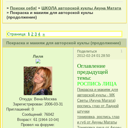
»
Поиски себя!
»
ШКОЛА авторской куклы Акуна Матата
»
Покраска и макияж для авторской куклы
(продолжение)
Страница:
1
2
3
4
»
Покраска и макияж для авторской куклы (продолжение)
1
Поделиться
2012-02-24 01:28:50
Лиля
Оглавление
предыдущей
темы:
РОСПИСЬ ЛИЦА
Покраска и макияж для
авторской куклы - МК
Откуда:
Вена-Москва
Светы (Акуна Матата)
Зарегистрирован
: 2006-03-31
роспись глаз от Ладной
Приглашений:
0
штучки
Сообщений:
76042
тонировка, роспись глаз
Возраст:
61
[1964-10-04]
и губ от Акуны Мататы
Провел на форуме:
Тонировка лица от Акуны