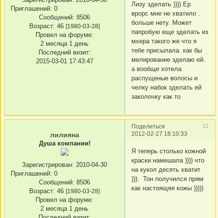
Лизу зделать )))) Ер
Приглашений:
0
врорс мне не хватило .
Сообщений:
8506
больше нету. Может
Возраст:
46
[1980-03-28]
папробую еще зделать из
Провел на форуме:
мхера такого же что я
2 месяца 1 день
тебе присылала. как бы
Последний визит:
мелирование зделаю ей.
2015-03-01 17:43:47
а вообще хотела
распущеные волосы и
челку набок зделать ей
заколочку как то
11
Поделиться
2012-02-27 18:10:33
лилияна
Душа компании!
Я теперь столько кожной
краски намешала )))) что
Зарегистрирован
: 2010-04-30
на кукол десять хватит
Приглашений:
0
))). Тон получился прям
Сообщений:
8506
как настоящяя кожы )))))
Возраст:
46
[1980-03-28]
Провел на форуме:
2 месяца 1 день
Последний визит: