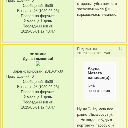
Приглашений:
0
стороны губка немного
Сообщений:
8506
засохшая была )) и
Возраст:
46
[1980-03-28]
паркашилась немного.
Провел на форуме:
2 месяца 1 день
Последний визит:
2015-03-01 17:43:47
15
Поделиться
2012-02-27 18:17:40
лилияна
Душа компании!
Акуна
Зарегистрирован
: 2010-04-30
Матата
Приглашений:
0
написал(а):
Сообщений:
8506
Она
Возраст:
46
[1980-03-28]
неповторима
Провел на форуме:
2 месяца 1 день
Последний визит:
2015-03-01 17:43:47
Ну да )) Ну мою все
равно Лиза зовут )).
Но когда небудь я
портретку паробую ))