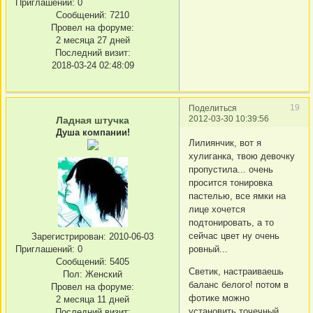
Приглашений:
0
Сообщений:
7210
Провел на форуме:
2 месяца 27 дней
Последний визит:
2018-03-24 02:48:09
19
Поделиться
2012-03-30 10:39:56
Ладная штучка
Душа компании!
Лилиянчик, вот я
хулиганка, твою девочку
пропустила... очень
просится тонировка
пастелью, все ямки на
лице хочется
подтонировать, а то
сейчас цвет ну очень
Зарегистрирован
: 2010-06-03
Приглашений:
0
ровный...
Сообщений:
5405
Светик, настраиваешь
Пол:
Женский
баланс белого! потом в
Провел на форуме:
фотике можно
2 месяца 11 дней
установить точечный
Последний визит: