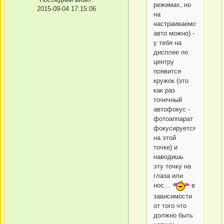
режимах, но
2015-09-04 17:15:06
на
настраиваемом
авто можно) -
у тебя на
дисплее по
центру
появится
кружок (это
как раз
точечный
автофокус -
фотоаппарат
фокусируется
на этой
точке) и
наводишь
эту точку на
глаза или
нос...
в
зависимости
от того что
должно быть