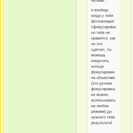
четким...
и вообще,
когда у тебя
фотоаппарат
сфокусировался,
но тебе не
нравится, как
он это
сделал, ты
можешь
покрутить
кольцо
фокусировки
на объективе
(это ручная
фокусировка,
ее можно
использовать
на любом
режиме) до
нужного тебе
результата!