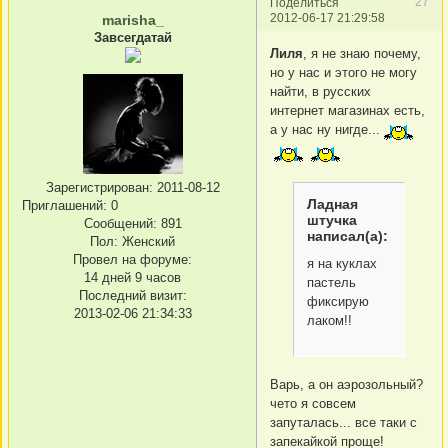
27
Поделиться
2012-06-17 21:29:58
marisha_
Завсегдатай
Лиля
, я не знаю почему,
но у нас и этого не могу
найти, в русских
интернет магазинах есть,
а у нас ну нигде...
Зарегистрирован
: 2011-08-12
Ладная
Приглашений:
0
штучка
Сообщений:
891
написал(а):
Пол:
Женский
Провел на форуме:
я на куклах
14 дней 9 часов
пастель
Последний визит:
фиксирую
2013-02-06 21:34:33
лаком!!
Варь, а он аэрозольный?
чето я совсем
запуталась... все таки с
запекайкой проще!