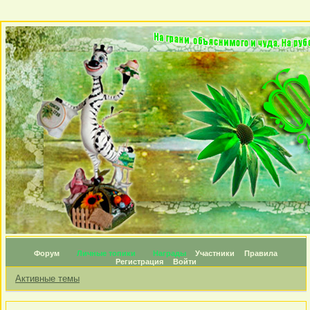
Форум
Личные топики
Награды
Участники
Правила
Регистрация
Войти
Активные темы