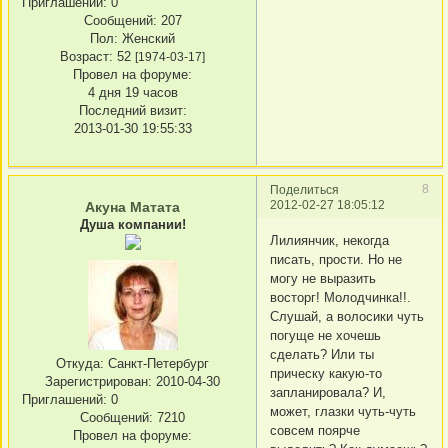
Приглашений:
0
Сообщений:
207
Пол:
Женский
Возраст:
52
[1974-03-17]
Провел на форуме:
4 дня 19 часов
Последний визит:
2013-01-30 19:55:33
8
Поделиться
2012-02-27 18:05:12
Акуна Матата
Душа компании!
Лилиянчик, некогда
писать, прости. Но не
могу не выразить
восторг! Молодчинка!!.
Слушай, а волосики чуть
погуще не хочешь
сделать? Или ты
Откуда:
Санкт-Петербург
прическу какую-то
Зарегистрирован
: 2010-04-30
запланировала? И,
Приглашений:
0
может, глазки чуть-чуть
Сообщений:
7210
совсем поярче
Провел на форуме: