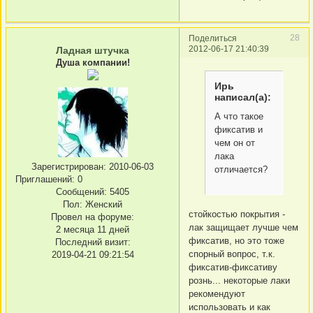
28
Поделиться
2012-06-17 21:40:39
Ладная штучка
Душа компании!
Ирь
написал(а):
А что такое
фиксатив и
чем он от
лака
Зарегистрирован
: 2010-06-03
отличается?
Приглашений:
0
Сообщений:
5405
Пол:
Женский
стойкостью покрытия -
Провел на форуме:
лак защищает лучше чем
2 месяца 11 дней
фиксатив, но это тоже
Последний визит:
спорный вопрос, т.к.
2019-04-21 09:21:54
фиксатив-фиксативу
рознь... некоторые лаки
рекомендуют
использовать и как