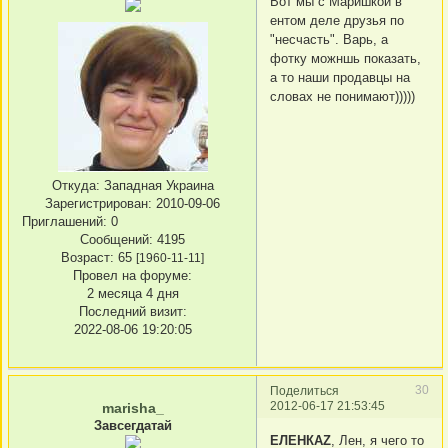
Вот мы с Маришкой в
ентом деле друзья по
"несчасть". Варь, а
фотку можншь показать,
а то наши продавцы на
словах не понимают)))))
Откуда:
Западная Украина
Зарегистрирован
: 2010-09-06
Приглашений:
0
Сообщений:
4195
Возраст:
65
[1960-11-11]
Провел на форуме:
2 месяца 4 дня
Последний визит:
2022-08-06 19:20:05
30
Поделиться
2012-06-17 21:53:45
marisha_
Завсегдатай
ЕЛЕНКАZ
, Лен, я чего то