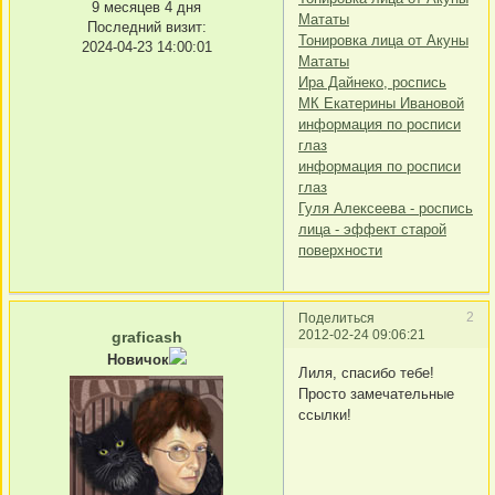
9 месяцев 4 дня
Мататы
Последний визит:
Тонировка лица от Акуны
2024-04-23 14:00:01
Мататы
Ира Дайнеко, роспись
МК Екатерины Ивановой
информация по росписи
глаз
информация по росписи
глаз
Гуля Алексеева - роспись
лица - эффект старой
поверхности
2
Поделиться
2012-02-24 09:06:21
graficash
Новичок
Лиля, спасибо тебе!
Просто замечательные
ссылки!