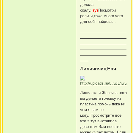
делала
скалу..
тут
Посмотри
ролики,тоже много чего
для себя найдешь..
Лилиянчик,Еня
Лилианка и Женечка пока
вы делаете головку из
пластика,помочь пока ни
чем я вам не
могу..Просмотрите все
что я тут выставила
девочкам,Вам все это
нужно будет потом..Если