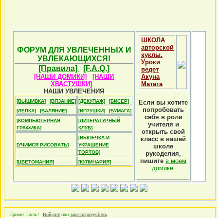
ШКОЛА
авторской
ФОРУМ ДЛЯ УВЛЕЧЕННЫХ И
куклы.
УВЛЕКАЮЩИХСЯ!
Уроки
[Правила]
[F.A.Q.]
ведет
[НАШИ ДОМИКИ]
[НАШИ
Акуна
ХВАСТУШКИ]
Матата
НАШИ УВЛЕЧЕНИЯ
[ВЫШИВКА]
[ВЯЗАНИЕ]
[ДЕКУПАЖ]
[БИСЕР]
Если вы хотите
попробовать
[ЛЕПКА]
[ВАЛЯНИЕ]
[ИГРУШКИ]
[БУМАГА]
себя в роли
[КОМПЬЮТЕРНАЯ
[ЛИТЕРАТУРНЫЙ
учителя и
ГРАФИКА]
КЛУБ]
открыть свой
[ВЫПЕЧКА И
класс в нашей
[УЧИМСЯ РИСОВАТЬ]
УКРАШЕНИЕ
школе
ТОРТОВ]
рукоделия,
пишите
в моем
[ЦВЕТОМАНИЯ]
[КУЛИНАРИЯ]
домике
Привет, Гость!
Войдите
или
зарегистрируйтесь
.