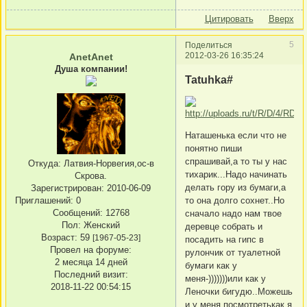
Цитировать
Вверх
5
Поделиться
2012-03-26 16:35:24
AnetAnet
Душа компании!
Tatuhka#
Наташенька если что не
понятно пиши
спрашивай,а то ты у нас
Откуда:
Латвия-Норвегия,ос-в
тихарик...Надо начинать
Скрова.
делать гору из бумаги,а
Зарегистрирован
: 2010-06-09
то она долго сохнет..Но
Приглашений:
0
Сообщений:
12768
сначало надо нам твое
Пол:
Женский
деревце собрать и
Возраст:
59
[1967-05-23]
посадить на гипс в
Провел на форуме:
рулончик от туалетной
2 месяца 14 дней
бумаги как у
Последний визит:
меня-)))))))или как у
2018-11-22 00:54:15
Леночки бигудю..Можешь
и у меня посмотретькак я