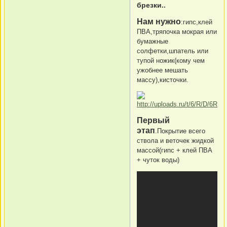
брезки..
Нам нужно
:гипс,клей
ПВА,тряпочка мокрая или
бумажные
солфетки,шпатель или
тупой ножик(кому чем
ужобнее мешать
массу),кисточки.
Первый
этап
.Покрытие всего
ствола и веточек жидкой
массой(гипс + клей ПВА
+ чуток воды)