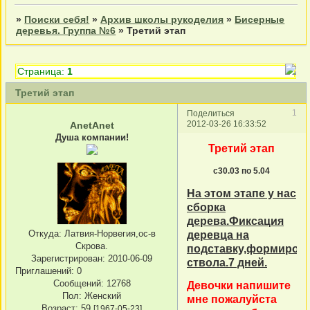
»
Поиски себя!
»
Архив школы рукоделия
»
Бисерные
деревья. Группа №6
»
Третий этап
Страница:
1
Третий этап
1
Поделиться
2012-03-26 16:33:52
AnetAnet
Душа компании!
Третий этап
с30.03 по 5.04
На этом этапе у нас
сборка
дерева.Фиксация
Откуда:
Латвия-Норвегия,ос-в
деревца на
Скрова.
подставку,формиров
Зарегистрирован
: 2010-06-09
ствола.7 дней.
Приглашений:
0
Сообщений:
12768
Девочки напишите
Пол:
Женский
мне пожалуйста
Возраст:
59
[1967-05-23]