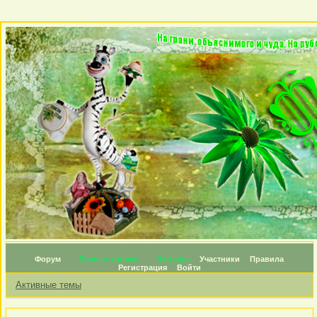
Форум
Личные топики
Награды
Участники
Правила
Регистрация
Войти
Активные темы