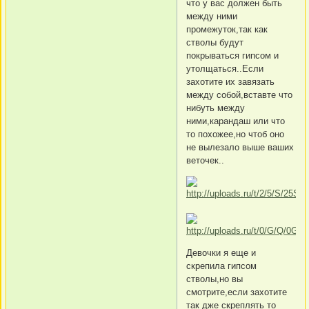
что у вас должен быть
между ними
промежуток,так как
стволы будут
покрываться гипсом и
утолщаться..Если
захотите их завязать
между собой,вставте что
нибуть между
ними,карандаш или что
то похожее,но чтоб оно
не вылезало выше ваших
веточек..
Девочки я еще и
скрепила гипсом
стволы,но вы
смотрите,если захотите
так дже скреплять то