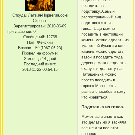
посадить на
подставку..Самый
Откуда:
Латвия-Норвегия,ос-в
распостраненный вид
Скрова.
подставок это из
Зарегистрирован
: 2010-06-09
гипса..Еще можно
Приглашений:
0
посадить в настоящий
Сообщений:
12768
камень,можно сделать из
Пол:
Женский
туалеткой бумаги и клея
Возраст:
59
[1967-05-23]
камень,можно сделать
Провел на форуме:
вазон и посадить туда
2 месяца 14 дней
деревце,можно сделать
Последний визит:
скалу,как делает у нас
2018-11-22 00:54:15
Наташенька,можно
просто посадить в
горшек.Много есть
разных способов и кому
что нравиться..
Подставка из гипса.
Может вы и знаете как
это делать,но я засняла
все же для вас этот
процесс..