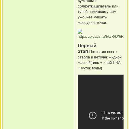
бумажные
солфетки,шпатель или
тупой ножик(кому чем
ужобнее мешать
массу),кисточки.
Первый
этап
.Покрытие всего
ствола и веточек жидкой
массой(гипс + клей ПВА
+ чуток воды)