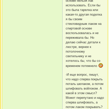
основе нельзя лак
использовать. Если бы
это была тарелка или
какая-то другая поделка
я бы своим
стекловидным лаком на
спиртовой основе
воспользовалась и не
переживала бы. Но
делаю сейчас детали к
люстре, вернее к
потолочному
светильнику и не
хотелось бы, что бы со
временем потемнело
-И еще вопрос, пишут,
что надо сперва покрыть
поталь шелаком, а потом
шлифовать войлоком. А
какой в этом смысл?
Может перепутано и надо
сперва шлифовать, а
потом лаком покрывать?