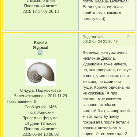
1 месяц 0 дней
потом будешь мучаться!
Последний визит:
Если нужно, сфоткаю
2015-12-17 07:26:13
свой контур, каким я
пользуюсь))
21
Поделиться
2012-05-24 21:36:48
Ксюта
Я дома!
Лилечка, контуры очень
неплохие Декола.
Идеевские тоже ничего,
но, как говорится, на вкус
и цвет, у идеевских носик
тоньше, но сами они
гуще. Короче однозначно
Откуда:
Подмосковье
не скажешь. А про
Зарегистрирован
: 2011-11-29
поталь, мне кажется .
Приглашений:
0
главное. чтобы не
Сообщений:
1465
водный был, а спиртовой.
Пол:
Женский
Я вот одну бутылку
Провел на форуме:
покрывала после потали
14 дней 12 часов
вообще автолаком в
Последний визит:
спрее. И вот уже года 2
2015-06-04 18:06:06