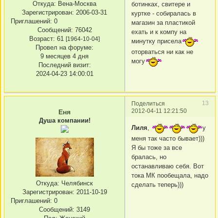
Откуда:
Вена-Москва
ботинках, свитере и
Зарегистрирован
: 2006-03-31
куртке - собиралась в
Приглашений:
0
магазин за пластикой
Сообщений:
76042
ехать и к компу на
Возраст:
61
[1964-10-04]
минутку присела
Провел на форуме:
оторваться ни как не
9 месяцев 4 дня
могу
Последний визит:
2024-04-23 14:00:01
13
Поделиться
2012-04-11 12:21:50
Еня
Душа компании!
Лиля
,
у
меня так часто бывает)))
Я бы тоже за все
бралась, но
останавливаю себя. Вот
тока МК пообещала, надо
Откуда:
Челябинск
сделать теперь)))
Зарегистрирован
: 2011-10-19
Приглашений:
0
Сообщений:
3149