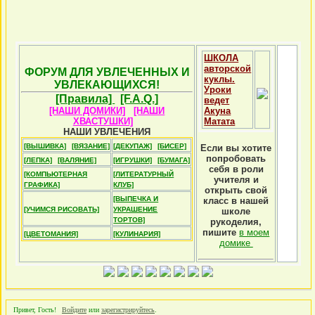
ШКОЛА
авторской
ФОРУМ ДЛЯ УВЛЕЧЕННЫХ И
куклы.
УВЛЕКАЮЩИХСЯ!
Уроки
[Правила]
[F.A.Q.]
ведет
[НАШИ ДОМИКИ]
[НАШИ
Акуна
ХВАСТУШКИ]
Матата
НАШИ УВЛЕЧЕНИЯ
[ВЫШИВКА]
[ВЯЗАНИЕ]
[ДЕКУПАЖ]
[БИСЕР]
Если вы хотите
попробовать
[ЛЕПКА]
[ВАЛЯНИЕ]
[ИГРУШКИ]
[БУМАГА]
себя в роли
[КОМПЬЮТЕРНАЯ
[ЛИТЕРАТУРНЫЙ
учителя и
ГРАФИКА]
КЛУБ]
открыть свой
[ВЫПЕЧКА И
класс в нашей
[УЧИМСЯ РИСОВАТЬ]
УКРАШЕНИЕ
школе
ТОРТОВ]
рукоделия,
пишите
в моем
[ЦВЕТОМАНИЯ]
[КУЛИНАРИЯ]
домике
Привет, Гость!
Войдите
или
зарегистрируйтесь
.