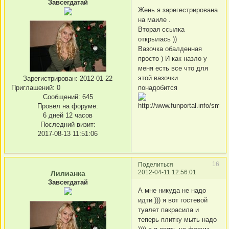
Завсегдатай
Жень я зарегестрирована
на маиле .
Вторая ссылка
открылась ))
Вазочка обалденная
просто ) И как назло у
меня есть все что для
этой вазочки
Зарегистрирован
: 2012-01-22
Приглашений:
0
понадобится
Сообщений:
645
Провел на форуме:
6 дней 12 часов
Последний визит:
2017-08-13 11:51:06
16
Поделиться
2012-04-11 12:56:01
Лилианка
Завсегдатай
А мне никуда не надо
идти ))) я вот гостевой
туалет пакрасила и
теперь плитку мыть надо