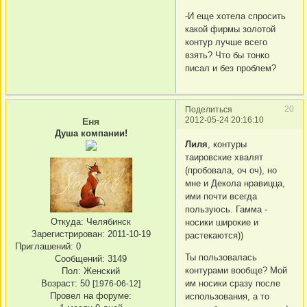
-И еще хотела спросить
какой фирмы золотой
контур лучше всего
взять? Что бы тонко
писал и без проблем?
20
Поделиться
2012-05-24 20:16:10
Еня
Душа компании!
Лиля
, контуры
таировские хвалят
(пробовала, оч оч), но
мне и Декола нравицца,
ими почти всегда
пользуюсь. Гамма -
Откуда:
Челябинск
носики широкие и
Зарегистрирован
: 2011-10-19
растекаются))
Приглашений:
0
Ты пользовалась
Сообщений:
3149
контурами вообще? Мой
Пол:
Женский
им носики сразу после
Возраст:
50
[1976-06-12]
Провел на форуме:
использования, а то