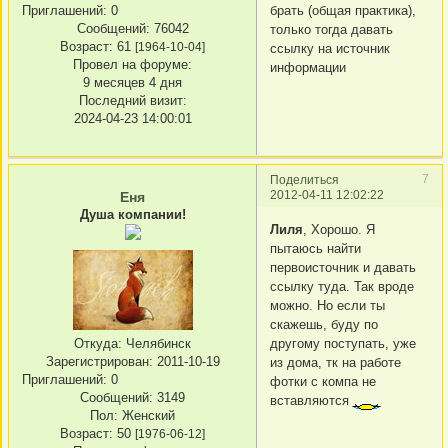
Приглашений:
0
брать (общая практика),
Сообщений:
76042
только тогда давать
Возраст:
61
[1964-10-04]
ссылку на источник
Провел на форуме:
информации
9 месяцев 4 дня
Последний визит:
2024-04-23 14:00:01
7
Поделиться
2012-04-11 12:02:22
Еня
Душа компании!
Лиля
, Хорошо. Я
пытаюсь найти
первоисточник и давать
ссылку туда. Так вроде
можно. Но если ты
скажешь, буду по
Откуда:
Челябинск
другому поступать, уже
Зарегистрирован
: 2011-10-19
из дома, тк на работе
Приглашений:
0
фотки с компа не
Сообщений:
3149
вставляются
Пол:
Женский
Возраст:
50
[1976-06-12]