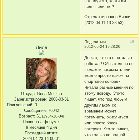
пожалуйста, картинки
видны или нет?
Отредактировано Винни
(2012-04-11 13:38:53)
19
Поделиться
2012-05-24 19:28:26
Лиля
Девчат, кто-то с поталью
работал? Обязательно ее
шелаком покрывать или
можно просто лаком на
спиртовой основе?
Читала разные мнения по
этому поводу. Кто-то
Откуда:
Вена-Москва
пишет, что под любым
Зарегистрирован
: 2006-03-31
Приглашений:
0
другим лаком со
Сообщений:
76042
временем может
Возраст:
61
[1964-10-04]
потемнеть, окислиться
Провел на форуме:
или просто блеск
9 месяцев 4 дня
потеряет. Кто-то пишет,
Последний визит:
что только на водной
2024-04-23 14:00:01