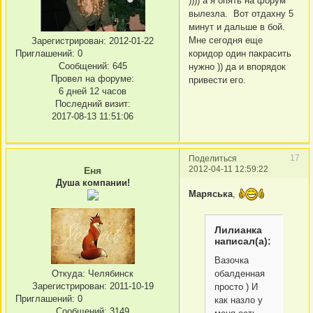
)))) а я опять на форум
вылезла. Вот отдахну 5
минут и дальше в бой.
Мне сегодня еще
Зарегистрирован
: 2012-01-22
Приглашений:
0
коридор один пакрасить
Сообщений:
645
нужно )) да и впорядок
Провел на форуме:
привести его.
6 дней 12 часов
Последний визит:
2017-08-13 11:51:06
17
Поделиться
2012-04-11 12:59:22
Еня
Душа компании!
Маряська
,
Лилианка
написал(а):
Вазочка
Откуда:
Челябинск
обалденная
Зарегистрирован
: 2011-10-19
просто ) И
Приглашений:
0
как назло у
Сообщений:
3149