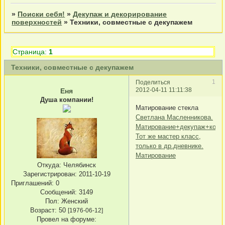
»
Поиски себя!
»
Декупаж и декорирование
поверхностей
»
Техники, совместные с декупажем
Страница:
1
Техники, совместные с декупажем
1
Поделиться
2012-04-11 11:11:38
Еня
Душа компании!
Матирование стекла
Светлана Масленникова.
Матирование+декупаж+конт
Тот же мастер класс,
только в др.дневнике.
Матирование
Откуда:
Челябинск
Зарегистрирован
: 2011-10-19
Приглашений:
0
Сообщений:
3149
Пол:
Женский
Возраст:
50
[1976-06-12]
Провел на форуме: