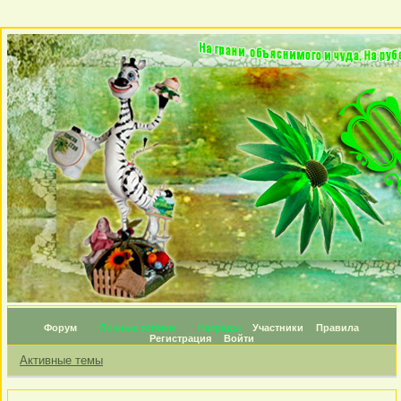
Форум
Личные топики
Награды
Участники
Правила
Регистрация
Войти
Активные темы