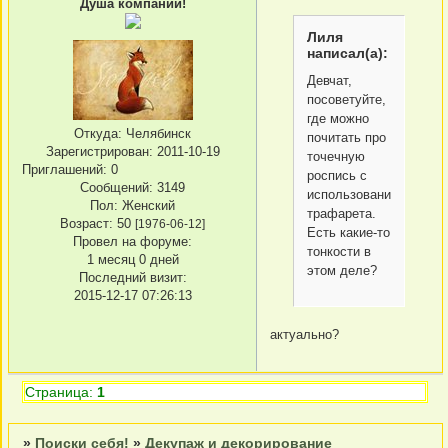
Душа компании!
Лиля
написал(а):
Девчат,
посоветуйте,
где можно
Откуда:
Челябинск
почитать про
Зарегистрирован
: 2011-10-19
точечную
Приглашений:
0
роспись с
Сообщений:
3149
использованием
Пол:
Женский
трафарета.
Возраст:
50
[1976-06-12]
Есть какие-то
Провел на форуме:
тонкости в
1 месяц 0 дней
этом деле?
Последний визит:
2015-12-17 07:26:13
актуально?
Страница:
1
»
Поиски себя!
»
Декупаж и декорирование