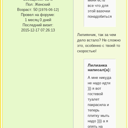
меня есть
Пол:
Женский
все что для
Возраст:
50
[1976-06-12]
этой вазочки
Провел на форуме:
понадобиться
1 месяц 0 дней
Последний визит:
2015-12-17 07:26:13
Лилиянчик, так за чем
дело встало? Не сложно
это, особенно с твоей то
скоростью!
Лилианка
написал(а):
А мне никуда
не надо идти
))) я вот
гостевой
туалет
пакрасила и
теперь
плитку мыть
надо )))) а я
опять на