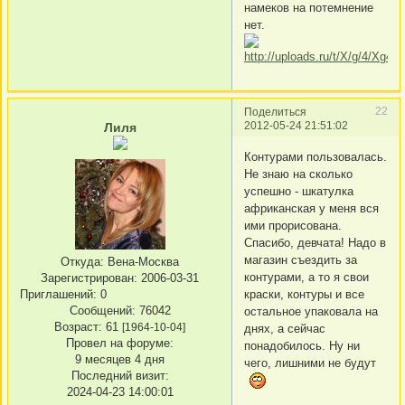
намеков на потемнение
нет.
22
Поделиться
2012-05-24 21:51:02
Лиля
Контурами пользовалась.
Не знаю на сколько
успешно - шкатулка
африканская у меня вся
ими прорисована.
Спасибо, девчата! Надо в
магазин съездить за
Откуда:
Вена-Москва
контурами, а то я свои
Зарегистрирован
: 2006-03-31
Приглашений:
0
краски, контуры и все
Сообщений:
76042
остальное упаковала на
Возраст:
61
[1964-10-04]
днях, а сейчас
Провел на форуме:
понадобилось. Ну ни
9 месяцев 4 дня
чего, лишними не будут
Последний визит:
2024-04-23 14:00:01