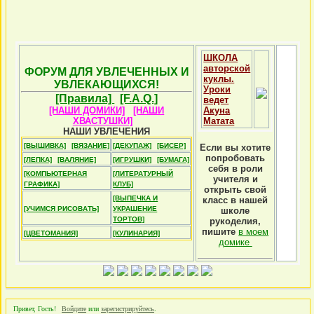
ШКОЛА
авторской
ФОРУМ ДЛЯ УВЛЕЧЕННЫХ И
куклы.
УВЛЕКАЮЩИХСЯ!
Уроки
[Правила]
[F.A.Q.]
ведет
[НАШИ ДОМИКИ]
[НАШИ
Акуна
ХВАСТУШКИ]
Матата
НАШИ УВЛЕЧЕНИЯ
[ВЫШИВКА]
[ВЯЗАНИЕ]
[ДЕКУПАЖ]
[БИСЕР]
Если вы хотите
попробовать
[ЛЕПКА]
[ВАЛЯНИЕ]
[ИГРУШКИ]
[БУМАГА]
себя в роли
[КОМПЬЮТЕРНАЯ
[ЛИТЕРАТУРНЫЙ
учителя и
ГРАФИКА]
КЛУБ]
открыть свой
[ВЫПЕЧКА И
класс в нашей
[УЧИМСЯ РИСОВАТЬ]
УКРАШЕНИЕ
школе
ТОРТОВ]
рукоделия,
пишите
в моем
[ЦВЕТОМАНИЯ]
[КУЛИНАРИЯ]
домике
Привет, Гость!
Войдите
или
зарегистрируйтесь
.