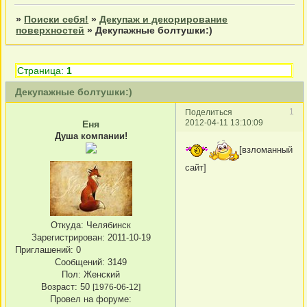
»
Поиски себя!
»
Декупаж и декорирование
поверхностей
»
Декупажные болтушки:)
Страница:
1
Декупажные болтушки:)
1
Поделиться
2012-04-11 13:10:09
Еня
Душа компании!
[взломанный
сайт]
Откуда:
Челябинск
Зарегистрирован
: 2011-10-19
Приглашений:
0
Сообщений:
3149
Пол:
Женский
Возраст:
50
[1976-06-12]
Провел на форуме: