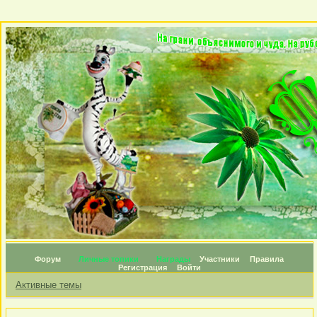
Форум
Личные топики
Награды
Участники
Правила
Регистрация
Войти
Активные темы