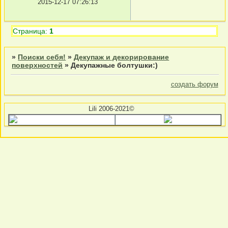
2015-12-17 07:26:13
Страница:
1
»
Поиски себя!
»
Декупаж и декорирование
поверхностей
»
Декупажные болтушки:)
создать форум
Lili 2006-2021©