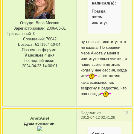
написал(а):
Правда,
потом
институт..
Откуда:
Вена-Москва
Зарегистрирован
: 2006-03-31
Приглашений:
0
Сообщений:
76042
ну не знаю, институт это
Возраст:
61
[1964-10-04]
не школа. По крайней
Провел на форуме:
мере Анюта у меня в
9 месяцев 4 дня
институте сама учится, я
Последний визит:
чаще всего и не знаю
2024-04-23 14:00:01
когда у нее сессия, когда
что
а вот школа...
кака вспомню, так
вздрогну и радостно, что
она позади
13
Поделиться
2012-04-12 02:41:26
AnetAnet
Душа компании!
Акуна