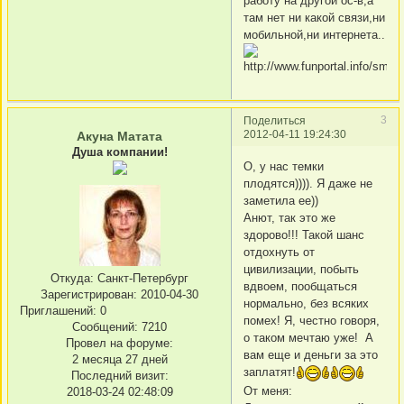
работу на другой ос-в,а
там нет ни какой связи,ни
мобильной,ни интернета..
3
Поделиться
2012-04-11 19:24:30
Акуна Матата
Душа компании!
О, у нас темки
плодятся)))). Я даже не
заметила ее))
Анют, так это же
здорово!!! Такой шанс
отдохнуть от
цивилизации, побыть
Откуда:
Санкт-Петербург
вдвоем, пообщаться
Зарегистрирован
: 2010-04-30
нормально, без всяких
Приглашений:
0
помех! Я, честно говоря,
Сообщений:
7210
о таком мечтаю уже! А
Провел на форуме:
вам еще и деньги за это
2 месяца 27 дней
заплатят!
Последний визит:
От меня:
2018-03-24 02:48:09