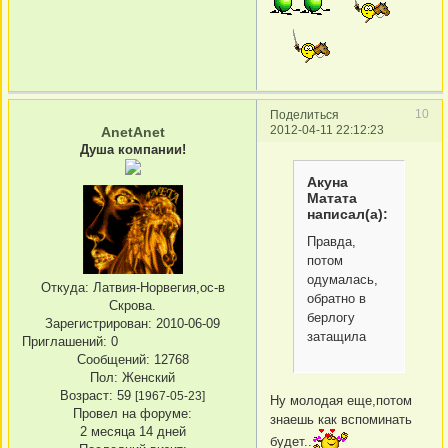
10
Поделиться
2012-04-11 22:12:23
AnetAnet
Душа компании!
Акуна
Матата
написал(а):
Правда,
потом
одумалась,
Откуда:
Латвия-Норвегия,ос-в
обратно в
Скрова.
берлогу
Зарегистрирован
: 2010-06-09
затащила
Приглашений:
0
Сообщений:
12768
Пол:
Женский
Возраст:
59
[1967-05-23]
Ну молодая еще,потом
Провел на форуме:
знаешь как вспоминать
2 месяца 14 дней
будет..