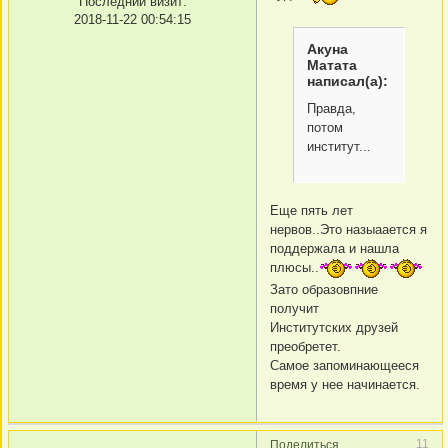
Последний визит:
2018-11-22 00:54:15
Акуна
Матата
написал(а):
Правда,
потом
институт...
Еще пять лет
нервов..Это назыаается я
поддержала и нашла
плюсы..
Зато образовпние
получит
Институтских друзей
преобретет.
Самое запоминающееся
время у нее начинается.
11
Поделиться