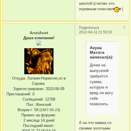
школой (считаю это
огромным плюсом
)
8
Поделиться
2012-04-11 21:50:32
AnetAnet
Душа компании!
Акуна
Матата
написал(а):
Дочке на
выпускной
требуется
Откуда:
Латвия-Норвегия,ос-в
сумма,
Скрова.
которую я
Зарегистрирован
: 2010-06-09
вряд ли могу
Приглашений:
0
себе
Сообщений:
12768
позволить.
Пол:
Женский
Возраст:
59
[1967-05-23]
Провел на форуме:
2 месяца 14 дней
А на что мамка со
Последний визит:
своими золотыми
2018-11-22 00:54:15