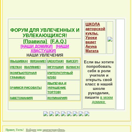
ШКОЛА
авторской
ФОРУМ ДЛЯ УВЛЕЧЕННЫХ И
куклы.
УВЛЕКАЮЩИХСЯ!
Уроки
[Правила]
[F.A.Q.]
ведет
[НАШИ ДОМИКИ]
[НАШИ
Акуна
ХВАСТУШКИ]
Матата
НАШИ УВЛЕЧЕНИЯ
[ВЫШИВКА]
[ВЯЗАНИЕ]
[ДЕКУПАЖ]
[БИСЕР]
Если вы хотите
попробовать
[ЛЕПКА]
[ВАЛЯНИЕ]
[ИГРУШКИ]
[БУМАГА]
себя в роли
[КОМПЬЮТЕРНАЯ
[ЛИТЕРАТУРНЫЙ
учителя и
ГРАФИКА]
КЛУБ]
открыть свой
[ВЫПЕЧКА И
класс в нашей
[УЧИМСЯ РИСОВАТЬ]
УКРАШЕНИЕ
школе
ТОРТОВ]
рукоделия,
пишите
в моем
[ЦВЕТОМАНИЯ]
[КУЛИНАРИЯ]
домике
Привет, Гость!
Войдите
или
зарегистрируйтесь
.