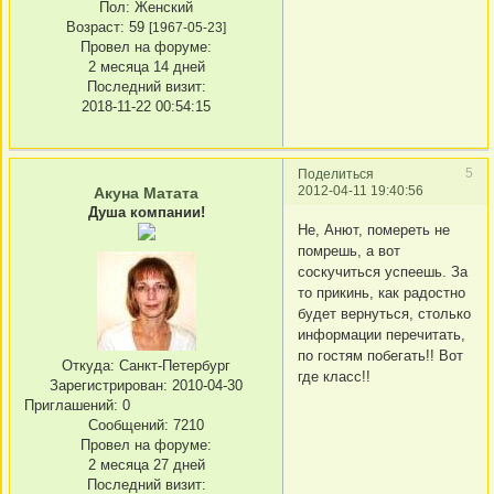
Пол:
Женский
Возраст:
59
[1967-05-23]
Провел на форуме:
2 месяца 14 дней
Последний визит:
2018-11-22 00:54:15
5
Поделиться
2012-04-11 19:40:56
Акуна Матата
Душа компании!
Не, Анют, помереть не
помрешь, а вот
соскучиться успеешь. За
то прикинь, как радостно
будет вернуться, столько
информации перечитать,
по гостям побегать!! Вот
Откуда:
Санкт-Петербург
где класс!!
Зарегистрирован
: 2010-04-30
Приглашений:
0
Сообщений:
7210
Провел на форуме:
2 месяца 27 дней
Последний визит: