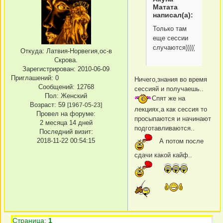
Матата
написал(а):
Только там
еще сессии
случаются)))))
Откуда:
Латвия-Норвегия,ос-в
Скрова.
Зарегистрирован
: 2010-06-09
Приглашений:
0
Ничего,знания во время
Сообщений:
12768
сессияй и получаешь..
Пол:
Женский
Спят же на
Возраст:
59
[1967-05-23]
лекциях,а как сессия то
Провел на форуме:
просыпаются и начинают
2 месяца 14 дней
подготавливаются..
Последний визит:
2018-11-22 00:54:15
А потом после
сдачи какой кайф..
Страница:
1