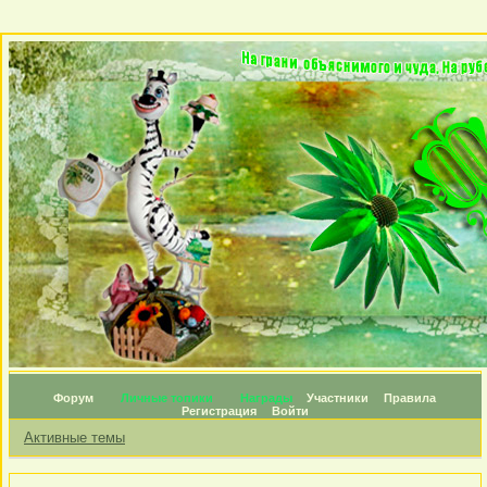
Форум
Личные топики
Награды
Участники
Правила
Регистрация
Войти
Активные темы