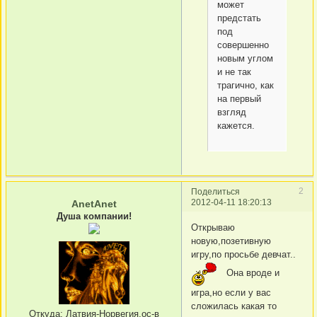
может
предстать
под
совершенно
новым углом
и не так
трагично, как
на первый
взгляд
кажется.
2
Поделиться
2012-04-11 18:20:13
AnetAnet
Душа компании!
Открываю
новую,позетивную
игру,по просьбе девчат..
Она вроде и
игра,но если у вас
сложилась какая то
Откуда:
Латвия-Норвегия,ос-в