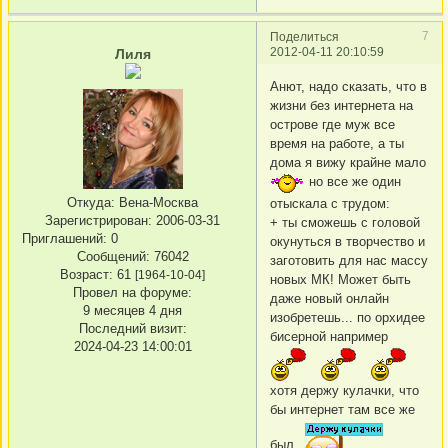
7
Поделиться
2012-04-11 20:10:59
Лиля
Анют, надо сказать, что в
жизни без интернета на
острове где муж все
время на работе, а ты
дома я вижу крайне мало
но все же один
Откуда:
Вена-Москва
отыскала с трудом:
Зарегистрирован
: 2006-03-31
+ ты сможешь с головой
Приглашений:
0
окунуться в творчество и
Сообщений:
76042
заготовить для нас массу
Возраст:
61
[1964-10-04]
новых МК! Может быть
Провел на форуме:
даже новый онлайн
9 месяцев 4 дня
изобретешь... по орхидее
Последний визит:
бисерной например
2024-04-23 14:00:01
хотя держу кулачки, что
бы интернет там все же
был