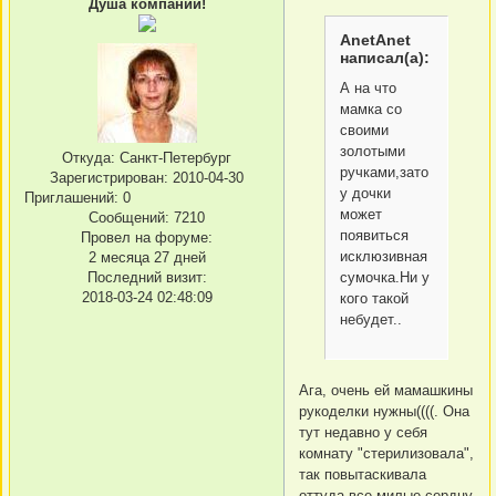
Душа компании!
AnetAnet
написал(а):
А на что
мамка со
своими
золотыми
Откуда:
Санкт-Петербург
ручками,зато
Зарегистрирован
: 2010-04-30
у дочки
Приглашений:
0
может
Сообщений:
7210
появиться
Провел на форуме:
исклюзивная
2 месяца 27 дней
Последний визит:
сумочка.Ни у
2018-03-24 02:48:09
кого такой
небудет..
Ага, очень ей мамашкины
рукоделки нужны((((. Она
тут недавно у себя
комнату "стерилизовала",
так повытаскивала
оттуда все милые сердцу