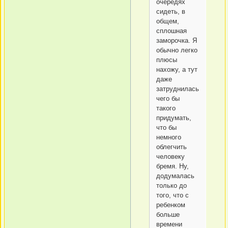
очередях
сидеть, в
общем,
сплошная
заморочка. Я
обычно легко
плюсы
нахожу, а тут
даже
затруднилась,
чего бы
такого
придумать,
что бы
немного
облегчить
человеку
бремя. Ну,
додумалась
только до
того, что с
ребенком
больше
времени