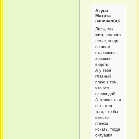
Акуна
Матата
написал(а):
Лиль, так
жить намного
легче, когда
во всем
стараешься
хорошее
видеть!
А у тебя
главный
плюс в том,
что это
неправда!!!
А темка эта и
есть для
того, что бы
вместе
плюсы
искать, тогда
ситуация