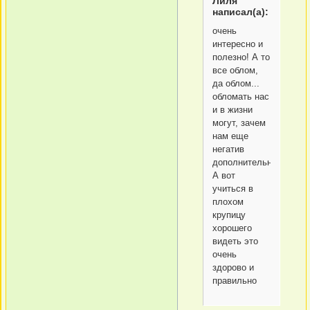
Лиля
написал(а):
очень
интересно и
полезно! А то
все облом,
да облом...
обломать нас
и в жизни
могут, зачем
нам еще
негатив
дополнительный?
А вот
учиться в
плохом
крупицу
хорошего
видеть это
очень
здорово и
правильно