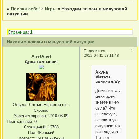
»
Поиски себя!
»
Игры
»
Находим плюсы в минусовой
ситуации
Страница:
1
Находим плюсы в минусовой ситуации
1
Поделиться
2012-04-11 18:11:48
AnetAnet
Душа компании!
Акуна
Матата
написал(а):
Девчонки, а у
меня идея
знаете в чем
Откуда:
Латвия-Норвегия,ос-в
была? Что
Скрова.
бы плохую,
Зарегистрирован
: 2010-06-09
неприятную
Приглашений:
0
ситуацию так
Сообщений:
12768
раскладывать.
Пол:
Женский
Т.е. вот
Возраст:
59
[1967-05-23]